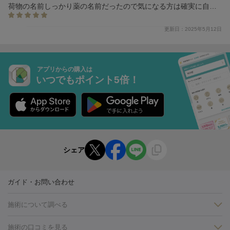
荷物の名前しっかり薬の名前だったので気になる方は確実に自分
がいる日とかに日付指定したほうがいいと思いました。
更新日：2025年5月12日
アプリからの購入は
いつでもポイント5倍！
シェア
ガイド・お問い合わせ
施術について調べる
施術の口コミを見る
美白