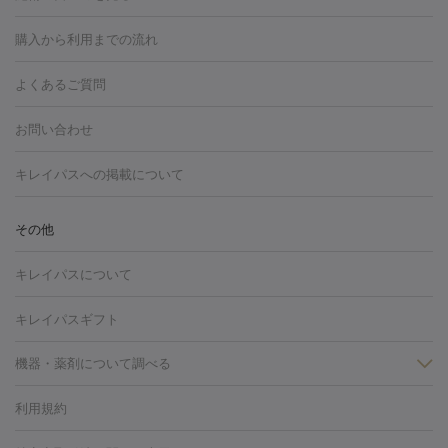
白玉点滴・白玉注射
高濃度ビタミンC点滴
美容内服
フォトフェイシャルM22
フラクショナルレーザー
レーザートーニ
購入から利用までの流れ
ング
ケミカルピーリング
プラセンタ注射
イオン導入
しみ・そばかす・肝斑
よくあるご質問
HIFU（ハイフ）
白玉点滴・白玉注射
高濃度ビタミンC点滴
フォトフェイシャル
レーザートーニング
ピコレーザートーニン
糸リフト
ボトックス
ボツリヌストキシン
エレクトロポレー
グ
フォトシルクプラス
美容内服
お問い合わせ
ション
ダーマペン
ピコフラクショナルレーザー
ピコレーザー
トーニング
ハイドラフェイシャル
マッサージピール
脂肪溶解
キレイパスへの掲載について
しわ・たるみ
注射
美容点滴・美容注射
フォトRF
PRP皮膚再生療法
脂肪
ヒアルロン酸注射
ボトックス注射
ボツリヌストキシン注射
水
冷却
医療脱毛（顔）
医療脱毛（全身）
医療脱毛（あし）
その他
光注射
PRP皮膚再生療法
RF治療（テノール）
スネコス注射
医療脱毛（VIO）
水光注射（ハリ・美肌）
レーザー治療（ハ
美容内服
キレイパスについて
リ・美肌）
光治療（フォトフェイシャルなど）
アートメイク
毛穴・ニキビ跡
BNLS
二重埋没
医療脱毛（背中）
医療脱毛（うで）
医療
キレイパスギフト
フラクショナルレーザー
ピコフラクショナルレーザー
ダーマペ
脱毛（脇）
にんにく注射
ピアス穴あけ
AGA
医療脱毛
ン
機器・薬剤について調べる
ハイドラフェイシャル
ベルベットスキン
ポテンツァ
美
（胸）
ほくろ・いぼ切除
レーザー治療（ほくろ・いぼ除去）
容内服
タトゥー除去
医療痩身
傷跡治療
医療脱毛（おなか）
疲
利用規約
薬剤
労回復点滴・疲労回復注射
くま治療
切開施術
デリケートゾー
リジェノックス
クレヴィエル
ファットインパクト
ヒアルロニ
ほくろ・いぼ