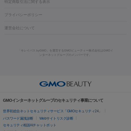
ンケア
ホワイトニング
わきが治療
カベリン
隆鼻術
医療
特定商取引法に関する表示
ダーゼ
サリチル酸マクロゴールピーリング
ボライト
幹細胞培
CO2レーザー
脱毛（お尻）
ショッピングリフト
ガミースマイル治療
レーザ
養上清液
プライバシーポリシー
ー治療（しみ・くすみ）
水光注射（しみ・くすみ）
RF治療
レ
小顔・フェイスライン
ーザー治療（毛穴・ニキビ跡）
涙袋ヒアルロン酸
顎ヒアルロン
機器
運営会社について
HIFU（ハイフ）
糸リフト
ショッピングリフト
酸
唇ヒアルロン酸注射
水光注射（毛穴・ニキビ跡）
鼻ヒアル
ルメッカ
プラズマシャワー
ウルトラセルQプラス
BBL光治
ロン酸注射
医療脱毛（うなじ）
ヒアルロン酸注射（豊胸）
レ
痩身・ダイエット
療
メディオスター
ジェネシス
ウルトラアクセント
ウルト
ーザー治療（黒ずみ）
医療脱毛（指）
ダイエット点滴・ ダイエ
脂肪溶解注射
BNLS・BNLS neo
カベリン
輪郭注射（MLM）
「キレイパス byGMO」を運営するGMOビューティー株式会社はGMOイ
ラフォーマー（ウルトラフォーマーⅢ）
サーマクール
イントラ
ンターネットグループのメンバーです。
ット注射
レーザーピーリング
レーザー治療（しみスポット照
脂肪冷却
セル
イントラジェン
QスイッチYAGレーザー
Qスイッチルビ
射）
ベルベットスキン
レーザー治療（赤み改善）
マイクロボ
ーレーザー
ヴァンキッシュ
ミラドライ
フォトRF
美肌
トックス（ボトックスリフト）
クリーニング
GLP-1
セラミッ
美容点滴
美容注射
ケミカルピーリング
マッサージピール
その他
ク治療
医療脱毛（ヒゲ）
ポテンツァ
トラネキサム酸
ジェ
イオン導入
エレクトロポレーション
レーザーピーリング
美
リードファインリフト
肩こり注射
ドラッグデリバリー（ポテン
ントルマックスプロ
イボ取り
シミ取り
シミ取り（皮膚科）
容内服
ツァ）
ハイドラジェントル
ルメッカ
ジェネシス
リジュラン
ラ
GMOインターネットグループのセキュリティ事業について
イムライト
Vビーム
シルファーム
スネコス
インモード
疲労回復・健康
世界初総合ネットセキュリティサービス「GMOセキュリティ24」
オリジオ
ミラノリピール
サーマジェン
リバースピール
パスワード漏洩診断
Webサイトリスク診断
プラセンタ注射
にんにく注射
オンダリフト
ジュベルック
ルビーフラクショナル
脂肪吸
セキュリティ相談AIチャットボット