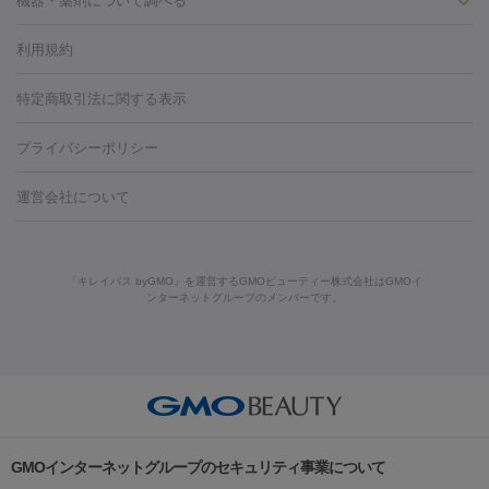
ン
機器・薬剤について調べる
ハイドラフェイシャル
ベルベットスキン
ポテンツァ
美
（胸）
ほくろ・いぼ切除
レーザー治療（ほくろ・いぼ除去）
容内服
タトゥー除去
医療痩身
傷跡治療
医療脱毛（おなか）
疲
利用規約
薬剤
労回復点滴・疲労回復注射
くま治療
切開施術
デリケートゾー
リジェノックス
クレヴィエル
ファットインパクト
ヒアルロニ
ほくろ・いぼ
ンケア
ホワイトニング
わきが治療
カベリン
隆鼻術
医療
特定商取引法に関する表示
ダーゼ
サリチル酸マクロゴールピーリング
ボライト
幹細胞培
CO2レーザー
脱毛（お尻）
ショッピングリフト
ガミースマイル治療
レーザ
養上清液
プライバシーポリシー
ー治療（しみ・くすみ）
水光注射（しみ・くすみ）
RF治療
レ
小顔・フェイスライン
ーザー治療（毛穴・ニキビ跡）
涙袋ヒアルロン酸
顎ヒアルロン
機器
運営会社について
HIFU（ハイフ）
糸リフト
ショッピングリフト
酸
唇ヒアルロン酸注射
水光注射（毛穴・ニキビ跡）
鼻ヒアル
ルメッカ
プラズマシャワー
ウルトラセルQプラス
BBL光治
ロン酸注射
医療脱毛（うなじ）
ヒアルロン酸注射（豊胸）
レ
痩身・ダイエット
療
メディオスター
ジェネシス
ウルトラアクセント
ウルト
ーザー治療（黒ずみ）
医療脱毛（指）
ダイエット点滴・ ダイエ
脂肪溶解注射
BNLS・BNLS neo
カベリン
輪郭注射（MLM）
「キレイパス byGMO」を運営するGMOビューティー株式会社はGMOイ
ラフォーマー（ウルトラフォーマーⅢ）
サーマクール
イントラ
ンターネットグループのメンバーです。
ット注射
レーザーピーリング
レーザー治療（しみスポット照
脂肪冷却
セル
イントラジェン
QスイッチYAGレーザー
Qスイッチルビ
射）
ベルベットスキン
レーザー治療（赤み改善）
マイクロボ
ーレーザー
ヴァンキッシュ
ミラドライ
フォトRF
美肌
トックス（ボトックスリフト）
クリーニング
GLP-1
セラミッ
美容点滴
美容注射
ケミカルピーリング
マッサージピール
その他
ク治療
医療脱毛（ヒゲ）
ポテンツァ
トラネキサム酸
ジェ
イオン導入
エレクトロポレーション
レーザーピーリング
美
リードファインリフト
肩こり注射
ドラッグデリバリー（ポテン
ントルマックスプロ
イボ取り
シミ取り
シミ取り（皮膚科）
容内服
ツァ）
ハイドラジェントル
ルメッカ
ジェネシス
リジュラン
ラ
GMOインターネットグループのセキュリティ事業について