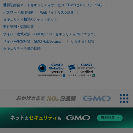
イムライト
Vビーム
シルファーム
スネコス
インモード
疲労回復・健康
世界初総合ネットセキュリティサービス「GMOセキュリティ24」
オリジオ
ミラノリピール
サーマジェン
リバースピール
パスワード漏洩診断
Webサイトリスク診断
プラセンタ注射
にんにく注射
オンダリフト
ジュベルック
ルビーフラクショナル
セキュリティ相談AIチャットボット
実在証明・盗聴対策
医療脱毛
サイバー攻撃対策（GMOサイバーセキュリティ byイエラエ）
医療脱毛（VIO）
医療脱毛
サイバー攻撃対策（GMO Flatt Security）
なりすまし対策
セキュリティ事業の軌跡
その他
二重埋没
アートメイク
ガミースマイル治療
オフィスホワイト
ニング
ピアス穴あけ
無料診断