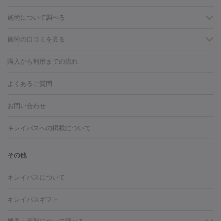
施術について調べる
施術の口コミを見る
美白
白玉点滴・白玉注射
高濃度ビタミンC点滴
美容内服
フォトフェイシャルM22
フラクショナルレーザー
レーザートーニ
購入から利用までの流れ
ング
ケミカルピーリング
プラセンタ注射
イオン導入
しみ・そばかす・肝斑
よくあるご質問
HIFU（ハイフ）
白玉点滴・白玉注射
高濃度ビタミンC点滴
フォトフェイシャル
レーザートーニング
ピコレーザートーニン
糸リフト
ボトックス
ボツリヌストキシン
エレクトロポレー
グ
フォトシルクプラス
美容内服
お問い合わせ
ション
ダーマペン
ピコフラクショナルレーザー
ピコレーザー
トーニング
ハイドラフェイシャル
マッサージピール
脂肪溶解
キレイパスへの掲載について
しわ・たるみ
注射
美容点滴・美容注射
フォトRF
PRP皮膚再生療法
脂肪
ヒアルロン酸注射
ボトックス注射
ボツリヌストキシン注射
水
冷却
医療脱毛（顔）
医療脱毛（全身）
医療脱毛（あし）
その他
光注射
PRP皮膚再生療法
RF治療（テノール）
スネコス注射
医療脱毛（VIO）
水光注射（ハリ・美肌）
レーザー治療（ハ
美容内服
キレイパスについて
リ・美肌）
光治療（フォトフェイシャルなど）
アートメイク
毛穴・ニキビ跡
BNLS
二重埋没
医療脱毛（背中）
医療脱毛（うで）
医療
キレイパスギフト
フラクショナルレーザー
ピコフラクショナルレーザー
ダーマペ
脱毛（脇）
にんにく注射
ピアス穴あけ
AGA
医療脱毛