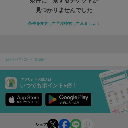
条件に一致するチケットが
見つかりませんでした
条件を変更して再度検索してみましょう
キレイパスTOP
郡山駅
アプリからの購入は
いつでもポイント5倍！
シェア