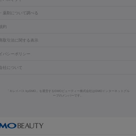
シャル
ベルベットスキン
ポテンツァ
美容内服
医療脱毛（おなか）
疲労回復点滴・疲労回復注射
くま治療
切開施
・薬剤について調べる
リケートゾーンケア
ホワイトニング
わきが治療
カベリン
隆鼻術
ろ・いぼ
毛（お尻）
ショッピングリフト
ガミースマイル治療
レーザー治療
規約
2レーザー
くすみ）
水光注射（しみ・くすみ）
RF治療
レーザー治療（毛穴・
ェノックス
クレヴィエル
ファットインパクト
ヒアルロニダーゼ
）
涙袋ヒアルロン酸
顎ヒアルロン酸
唇ヒアルロン酸注射
水光注
商取引法に関する表示
・フェイスライン
酸マクロゴールピーリング
ボライト
幹細胞培養上清液
穴・ニキビ跡）
鼻ヒアルロン酸注射
医療脱毛（うなじ）
ヒアルロ
FU（ハイフ）
糸リフト
ショッピングリフト
イバシーポリシー
豊胸）
レーザー治療（黒ずみ）
医療脱毛（指）
ダイエット点滴・ 
ト注射
レーザーピーリング
レーザー治療（しみスポット照射）
ベ
・ダイエット
ッカ
プラズマシャワー
ウルトラセルQプラス
BBL光治療
メディ
会社について
キン
レーザー治療（赤み改善）
マイクロボトックス（ボトックスリフ
溶解注射
BNLS・BNLS neo
カベリン
輪郭注射（MLM）
脂肪冷
ジェネシス
ウルトラアクセント
ウルトラフォーマー（ウルトラフ
クリーニング
GLP-1
セラミック治療
医療脱毛（ヒゲ）
ポテ
）
サーマクール
イントラセル
イントラジェン
QスイッチYAGレ
トラネキサム酸
ジェントルマックスプロ
イボ取り
シミ取り
シ
「キレイパス byGMO」を運営するGMOビューティー株式会社はGMOインターネットグル
Qスイッチルビーレーザー
ヴァンキッシュ
ミラドライ
フォトRF
ープのメンバーです。
点滴
美容注射
ケミカルピーリング
マッサージピール
イオン導入
皮膚科）
ハイドラジェントル
ルメッカ
ジェネシス
リジュラン
レクトロポレーション
レーザーピーリング
美容内服
他
ライト
Vビーム
シルファーム
スネコス
インモード
オリジオ
ドファインリフト
肩こり注射
ドラッグデリバリー（ポテンツァ）
リピール
サーマジェン
リバースピール
オンダリフト
ジュベルッ
回復・健康
ビーフラクショナル
脂肪吸引
VISIA肌診断
ボルニューマ
ソフウ
センタ注射
にんにく注射
モフィウス
ザーフ
ジャルプロ
ノーリス
デンシティ
脇ボトッ