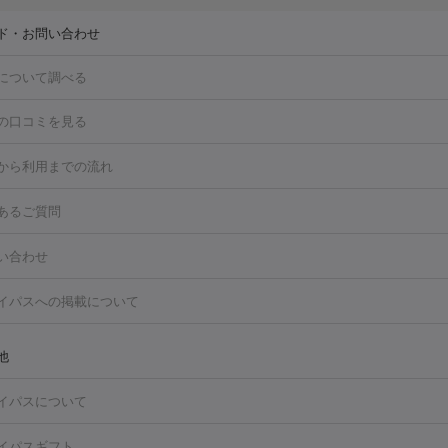
ド・お問い合わせ
について調べる
の口コミを見る
点滴・白玉注射
高濃度ビタミンC点滴
美容内服
トフェイシャルM22
フラクショナルレーザー
レーザートーニング
から利用までの流れ
ーリング
プラセンタ注射
イオン導入
HIFU（ハイフ）
白玉点滴
・そばかす・肝斑
あるご質問
高濃度ビタミンC点滴
糸リフト
ボトックス
ボツリヌストキシン
トフェイシャル
レーザートーニング
ピコレーザートーニング
フォ
トロポレーション
ダーマペン
ピコフラクショナルレーザー
ピコレ
ラス
美容内服
い合わせ
ニング
ハイドラフェイシャル
マッサージピール
脂肪溶解注射
美
美容注射
フォトRF
PRP皮膚再生療法
脂肪冷却
医療脱毛（顔）
イパスへの掲載について
・たるみ
毛（全身）
医療脱毛（あし）
医療脱毛（VIO）
水光注射（ハリ・美
ルロン酸注射
ボトックス注射
ボツリヌストキシン注射
水光注射
レーザー治療（ハリ・美肌）
光治療（フォトフェイシャルなど）
他
再生療法
RF治療（テノール）
スネコス注射
美容内服
ク
BNLS
二重埋没
医療脱毛（背中）
医療脱毛（うで）
医療脱
イパスについて
・ニキビ跡
）
にんにく注射
ピアス穴あけ
AGA
医療脱毛（胸）
ほくろ・
クショナルレーザー
ピコフラクショナルレーザー
ダーマペン
ハイ
レーザー治療（ほくろ・いぼ除去）
タトゥー除去
医療痩身
傷跡
イパスギフト