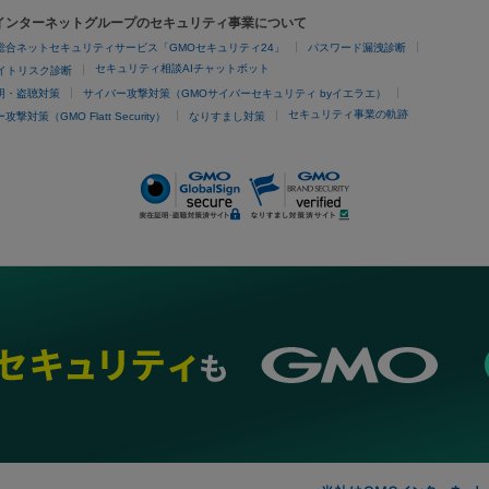
IPL
エラボトックス
肩ボトックス
リベルサス
イソトレチノイン
Oインターネットグループのセキュリティ事業について
脱毛
コトーニング
ピーリング
総合ネットセキュリティサービス「GMOセキュリティ24」
パスワード漏洩診断
脱毛（VIO）
医療脱毛
セキュリティ相談AIチャットボット
サイトリスク診断
明・盗聴対策
サイバー攻撃対策（GMOサイバーセキュリティ byイエラエ）
他
セキュリティ事業の軌跡
撃対策（GMO Flatt Security）
なりすまし対策
埋没
アートメイク
ガミースマイル治療
オフィスホワイトニング
あけ