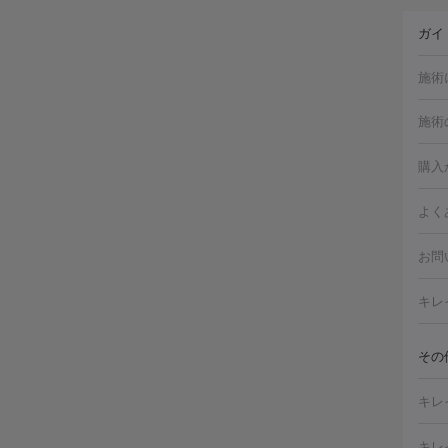
ガイ
施術
施術
美白
白玉
フォ
購入
ルピ
しみ
よく
注射
フォ
レク
クプ
お問
トー
滴・
キレ
しわ
療脱
ヒア
肌）
その
皮膚
メイ
キレ
毛穴
（脇
フラ
切除
キレ