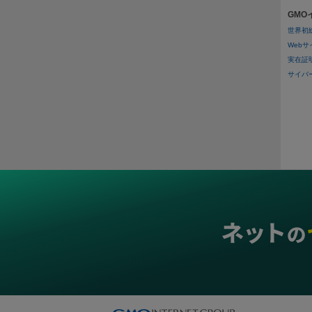
ス
GM
医療
ピ
世界初
医療
Web
実在証
その
サイバー攻
二重
ス穴