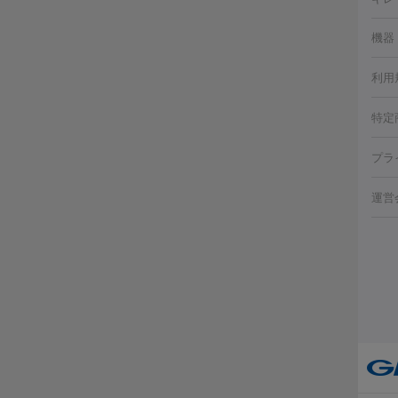
ェイ
療
機器
デ
ほく
療脱
利用
薬剤
CO
み・
リジ
ビ跡
特定
小顔
チル
（毛
HI
プラ
射（
機器
エッ
痩身
ルメ
運営
トス
脂肪
ター
ト）
ーⅢ
美肌
ァ
ー
美容
り（
エ
その
イム
リー
ラノ
疲労
ル
プラ
ブ