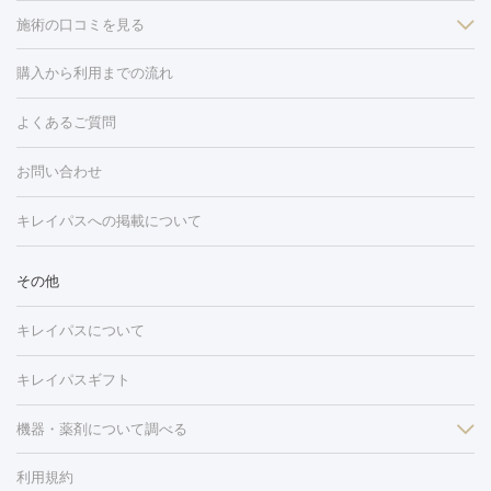
施術の口コミを見る
美白
白玉点滴・白玉注射
高濃度ビタミンC点滴
美容内服
フォトフェイシャルM22
フラクショナルレーザー
レーザートーニ
購入から利用までの流れ
ング
ケミカルピーリング
プラセンタ注射
イオン導入
しみ・そばかす・肝斑
よくあるご質問
HIFU（ハイフ）
白玉点滴・白玉注射
高濃度ビタミンC点滴
フォトフェイシャル
レーザートーニング
ピコレーザートーニン
糸リフト
ボトックス
ボツリヌストキシン
エレクトロポレー
グ
フォトシルクプラス
美容内服
お問い合わせ
ション
ダーマペン
ピコフラクショナルレーザー
ピコレーザー
トーニング
ハイドラフェイシャル
マッサージピール
脂肪溶解
キレイパスへの掲載について
しわ・たるみ
注射
美容点滴・美容注射
フォトRF
PRP皮膚再生療法
脂肪
ヒアルロン酸注射
ボトックス注射
ボツリヌストキシン注射
水
冷却
医療脱毛（顔）
医療脱毛（全身）
医療脱毛（あし）
その他
光注射
PRP皮膚再生療法
RF治療（テノール）
スネコス注射
医療脱毛（VIO）
水光注射（ハリ・美肌）
レーザー治療（ハ
美容内服
キレイパスについて
リ・美肌）
光治療（フォトフェイシャルなど）
アートメイク
毛穴・ニキビ跡
BNLS
二重埋没
医療脱毛（背中）
医療脱毛（うで）
医療
キレイパスギフト
フラクショナルレーザー
ピコフラクショナルレーザー
ダーマペ
脱毛（脇）
にんにく注射
ピアス穴あけ
AGA
医療脱毛
ン
機器・薬剤について調べる
ハイドラフェイシャル
ベルベットスキン
ポテンツァ
美
（胸）
ほくろ・いぼ切除
レーザー治療（ほくろ・いぼ除去）
容内服
タトゥー除去
医療痩身
傷跡治療
医療脱毛（おなか）
疲
利用規約
薬剤