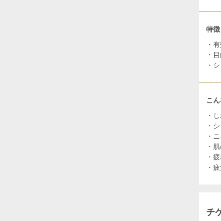
特徴
・有
・目
・シ
こん
・し
・シ
・ニ
・肌
・疲
・疲
チ