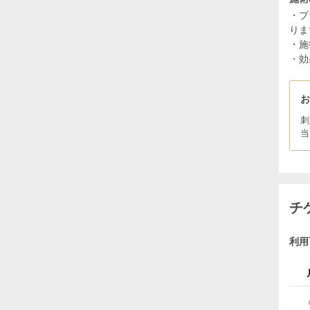
・プ
りま
・施
・効
刺
当
チ
利用