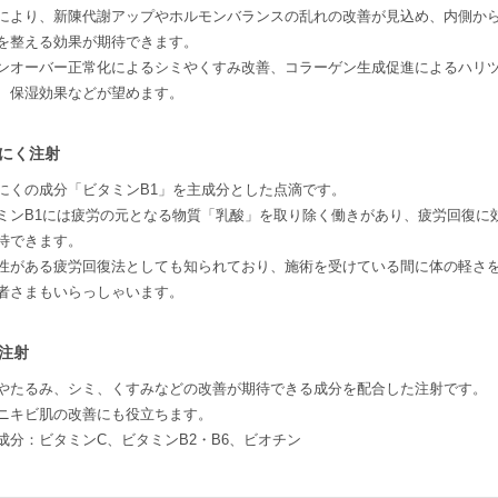
により、新陳代謝アップやホルモンバランスの乱れの改善が見込め、内側か
を整える効果が期待できます。
ンオーバー正常化によるシミやくすみ改善、コラーゲン生成促進によるハリ
、保湿効果などが望めます。
にく注射
にくの成分「ビタミンB1」を主成分とした点滴です。
ミンB1には疲労の元となる物質「乳酸」を取り除く働きがあり、疲労回復に
待できます。
性がある疲労回復法としても知られており、施術を受けている間に体の軽さ
者さまもいらっしゃいます。
注射
やたるみ、シミ、くすみなどの改善が期待できる成分を配合した注射です。
ニキビ肌の改善にも役立ちます。
成分：ビタミンC、ビタミンB2・B6、ビオチン