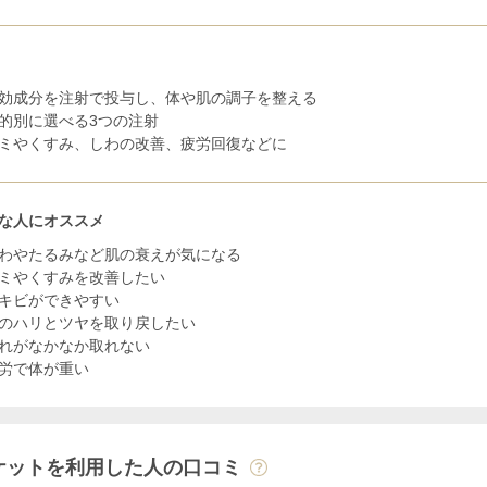
効成分を注射で投与し、体や肌の調子を整える
的別に選べる3つの注射
ミやくすみ、しわの改善、疲労回復などに
な人にオススメ
わやたるみなど肌の衰えが気になる
ミやくすみを改善したい
キビができやすい
のハリとツヤを取り戻したい
れがなかなか取れない
労で体が重い
ケットを利用した人の口コミ