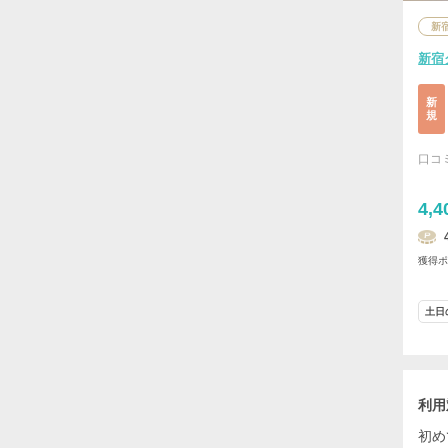
新
新宿
新
規
口コ
4,4
獲得
土日
利用
初め