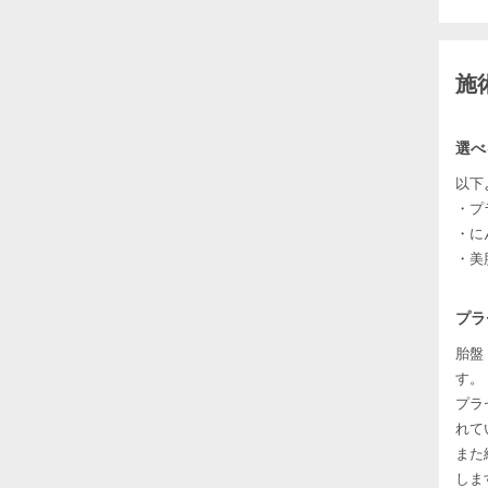
施
選べ
以下
・プ
・に
・美
プラ
胎盤
す。
プラ
れて
また
しま