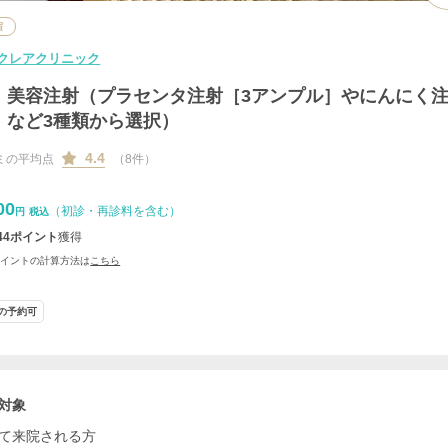
宿
クレアクリニック
美容注射（プラセンタ注射［3アンプル］やにんにく
など3種類から選択）
4.4
ミの平均点
（8件）
00
（初診・再診料を含む）
円
税込
44
ポイント
獲得
ポイントの計算方法は
こちら
の予約可
対象
て来院される方