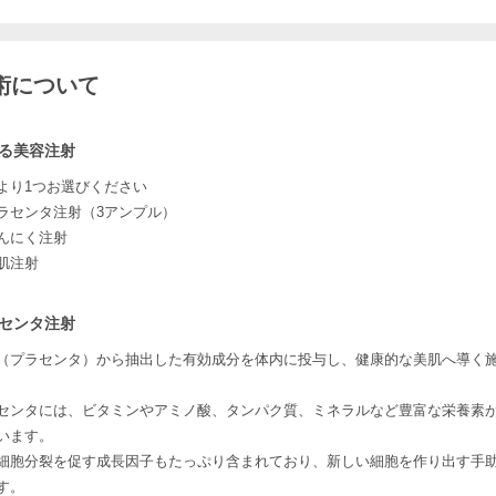
術について
る美容注射
より1つお選びください
ラセンタ注射（3アンプル）
んにく注射
肌注射
センタ注射
（プラセンタ）から抽出した有効成分を体内に投与し、健康的な美肌へ導く
センタには、ビタミンやアミノ酸、タンパク質、ミネラルなど豊富な栄養素
います。
細胞分裂を促す成長因子もたっぷり含まれており、新しい細胞を作り出す手
す。