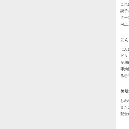
これ
調子
ター
向上
にん
にん
ビタ
が期
即効
る患
美肌
しわ
また
配合