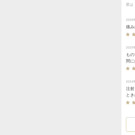
星は
202
痛み
202
もの
間に
202
注射
とき
た。