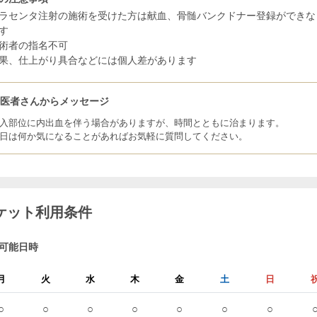
ラセンタ注射の施術を受けた方は献血、骨髄バンクドナー登録ができな
す
術者の指名不可
果、仕上がり具合などには個人差があります
お医者さんからメッセージ
入部位に内出血を伴う場合がありますが、時間とともに治まります。
日は何か気になることがあればお気軽に質問してください。
ケット利用条件
可能日時
月
火
水
木
金
土
日
○
○
○
○
○
○
○