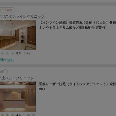
ライン診療
イパスオンラインクリニック
【オンライン診療】美容内服 6合剤（90日分）各
ミンやトラネキサム酸など6種類配合/定期便
0.0
（0件）
90
円
(税込)
が丘
が丘ロジエクリニック
医療レーザー脱毛（ライトシェアデュエット）全顔 
VIO
4.6
（1,187件）