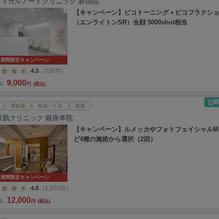
ディカルアートクリニック 新宿院
【キャンペーン】ピコトーニング＋ピコフラクシ
（エンライトンSR）全顔 5000shot相当
期間限定キャンペーン
4.5
（280件）
9,000
0円
円
(税込)
東銀座
銀座一丁目
新橋
素肌クリニック 銀座本院
【キャンペーン】ルメッカやフォトフェイシャルM
ど4種の施術から選択（2回）
期間限定キャンペーン
4.6
（1,602件）
12,000
0円
円
(税込)