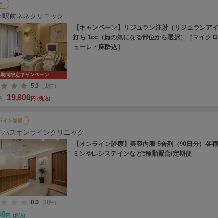
き
き駅前ネネクリニック
【キャンペーン】リジュラン注射（リジュランア
打ち 1cc（顔の気になる部位から選択）［マイク
ューレ・麻酔込］
期間限定キャンペーン
5.0
（1件）
19,800
0円
円
(税込)
ライン診療
イパスオンラインクリニック
【オンライン診療】美容内服 5合剤（90日分）各
ミンやL-システインなど5種類配合/定期便
0.0
（0件）
40
円
(税込)