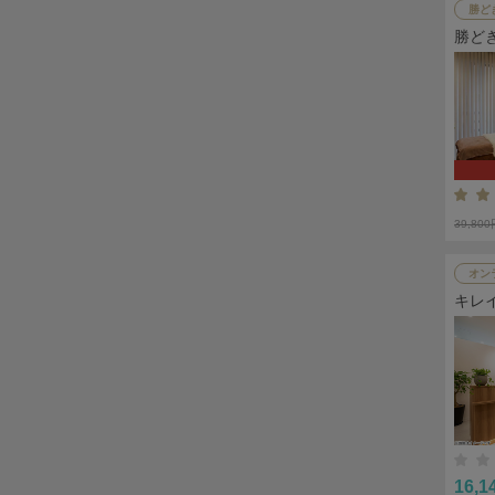
勝ど
勝ど
39,80
オン
キレ
16,1