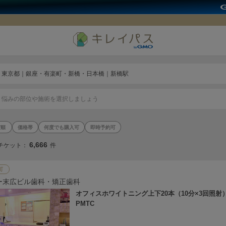
東京都｜銀座・有楽町・新橋・日本橋｜新橋駅
悩みの部位や施術を選択しましょう
価格帯
何度でも購入可
即時予約可
6,666
チケット：
件
町
ー末広ビル歯科・矯正歯科
オフィスホワイトニング上下20本（10分×3回照射
PMTC