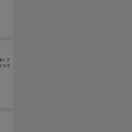
頬＋フ
イスラ