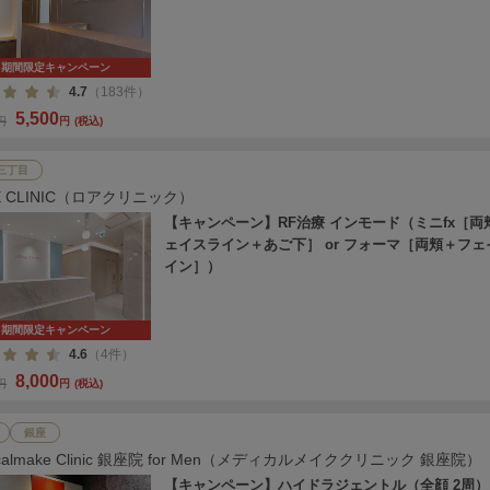
期間限定キャンペーン
4.7
（183件）
5,500
0円
円
(税込)
三丁目
E CLINIC（ロアクリニック）
【キャンペーン】RF治療 インモード（ミニfx［両
ェイスライン＋あご下］ or フォーマ［両頬＋フェ
イン］）
期間限定キャンペーン
4.6
（4件）
8,000
0円
円
(税込)
銀座
icalmake Clinic 銀座院 for Men（メディカルメイククリニック 銀座院）
【キャンペーン】ハイドラジェントル（全顔 2周）