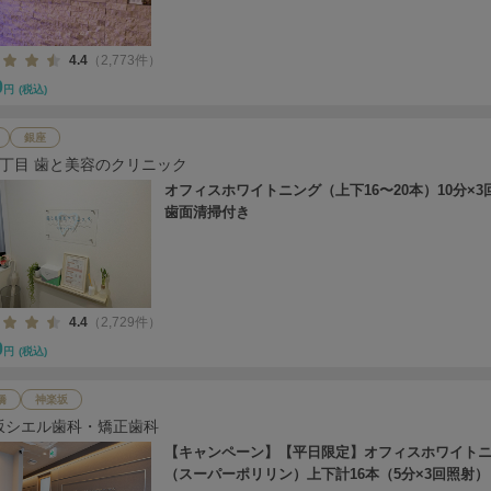
4.4
（2,773件）
0
円
(税込)
銀座
7丁目 歯と美容のクリニック
オフィスホワイトニング（上下16〜20本）10分×3
歯面清掃付き
4.4
（2,729件）
0
円
(税込)
橋
神楽坂
坂シエル歯科・矯正歯科
【キャンペーン】【平日限定】オフィスホワイト
（スーパーポリリン）上下計16本（5分×3回照射）