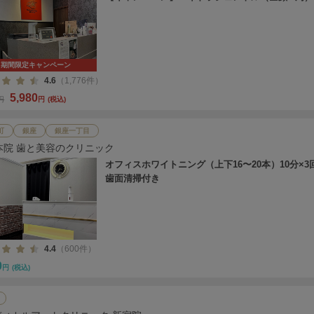
期間限定キャンペーン
4.6
（1,776件）
5,980
0円
円
(税込)
町
銀座
銀座一丁目
本院 歯と美容のクリニック
オフィスホワイトニング（上下16〜20本）10分×3
歯面清掃付き
4.4
（600件）
0
円
(税込)