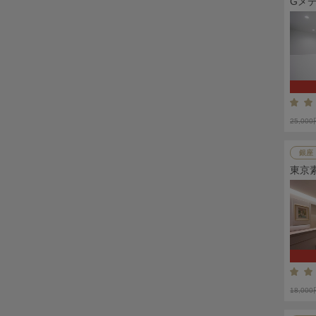
Gメ
25,00
銀座
東京
18,00