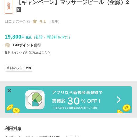
【キャンペーン】マッサージピール（全顔）2
全
員
回
4.1
口コミの平均点
（8件）
19,800
（初診・再診料を含む）
円
税込
198
ポイント
獲得
獲得ポイントの計算方法は
こちら
当日からメイク可
利用対象