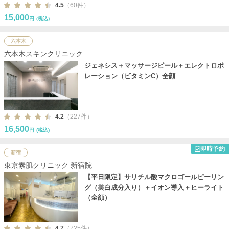
4.5
（60件）
15,000
円
(税込)
六本木
六本木スキンクリニック
ジェネシス＋マッサージピール＋エレクトロポ
レーション（ビタミンC）全顔
4.2
（227件）
16,500
円
(税込)
即時予約
新宿
東京素肌クリニック 新宿院
【平日限定】サリチル酸マクロゴールピーリン
グ（美白成分入り）＋イオン導入＋ヒーライト
（全顔）
4.7
（725件）