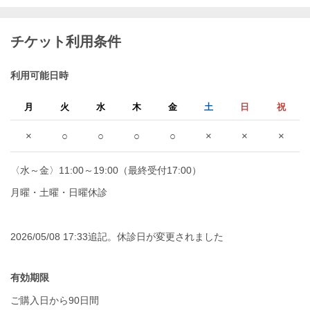
チケット利用条件
利用可能日時
月
火
水
木
金
土
日
祝
×
○
○
○
○
×
×
×
〈水～金〉11:00～19:00（最終受付17:00）
月曜・土曜・日曜休診
2026/05/08 17:33追記。休診日が変更されました
有効期限
ご購入日から90日間