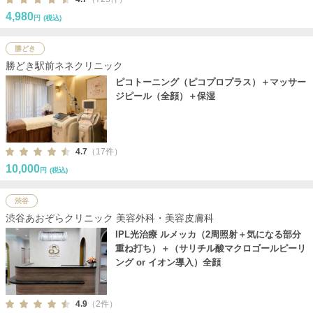
4,980
円
(税込)
勝どき
勝どき駅前ネネクリニック
ピコトーニング（ピコプロプラス）＋マッサー
ジピール（全顔）＋保湿
4.7
（17件）
10,000
円
(税込)
渋谷
渋谷あおぞらクリニック 美容外科・美容皮膚科
IPL光治療 ルメッカ（2周照射＋気になる部分
重ね打ち）＋（サリチル酸マクロゴールピーリ
ング or イオン導入）全顔
4.9
（2件）