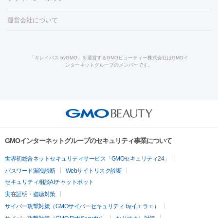
ー治療（しみ・くすみ）
水光注射（しみ・くすみ）
RF治療
レ
小顔・フェイスライン
ーザー治療（毛穴・ニキビ跡）
涙袋ヒアルロン酸
顎ヒアルロン
機器
運営会社について
HIFU（ハイフ）
糸リフト
ショッピングリフト
オンダリフト
酸
唇ヒアルロン酸注射
水光注射（毛穴・ニキビ跡）
鼻ヒアル
ルメッカ
プラズマシャワー
ウルトラセルQプラス
BBL光治
ロン酸注射
医療脱毛（うなじ）
ヒアルロン酸注射（豊胸）
レ
痩身・ダイエット
療
メディオスター
ジェネシス
ウルトラアクセント
ウルト
ーザー治療（黒ずみ）
医療脱毛（指）
ダイエット点滴・ ダイエ
脂肪溶解注射
BNLS・BNLS neo
カベリン
輪郭注射（MLM）
「キレイパス byGMO」を運営するGMOビューティー株式会社はGMOイ
ラフォーマー（ウルトラフォーマーⅢ）
サーマクール
イントラ
ンターネットグループのメンバーです。
ット注射
レーザーピーリング
レーザー治療（しみスポット照
脂肪冷却
リベルサス
ウゴービ
セル
イントラジェン
QスイッチYAGレーザー
Qスイッチルビ
射）
ベルベットスキン
レーザー治療（赤み改善）
マイクロボ
ーレーザー
ヴァンキッシュ
ミラドライ
フォトRF
アビクリ
美肌
トックス（ボトックスリフト）
クリーニング
GLP-1
セラミッ
ア
ウルセラ
ボルニューマ
美容点滴
美容注射
ケミカルピーリング
マッサージピール
ク治療
医療脱毛（ヒゲ）
ポテンツァ
トラネキサム酸
ジェ
イオン導入
エレクトロポレーション
レーザーピーリング
美
その他
ントルマックスプロ
イボ取り
シミ取り
シミ取り（皮膚科）
容内服
ゼオスキン
ララピール
リードファインリフト
肩こり注射
ドラッグデリバリー（ポテン
ハイドラジェントル
ルメッカ
ジェネシス
リジュラン
ラ
GMOインターネットグループのセキュリティ事業について
ツァ）
イムライト
Vビーム
シルファーム
スネコス
インモード
疲労回復・健康
世界初総合ネットセキュリティサービス「GMOセキュリティ24」
オリジオ
ミラノリピール
サーマジェン
リバースピール
パスワード漏洩診断
Webサイトリスク診断
プラセンタ注射
にんにく注射
オンダリフト
ジュベルック
ルビーフラクショナル
脂肪吸
セキュリティ相談AIチャットボット
引
VISIA肌診断
ボルニューマ
ソフウェーブ
モフィウス
実在証明・盗聴対策
医療脱毛
ザーフ
ジャルプロ
ノーリス
デンシティ
脇ボトックス
サイバー攻撃対策（GMOサイバーセキュリティ byイエラエ）
医療脱毛（VIO）
医療脱毛