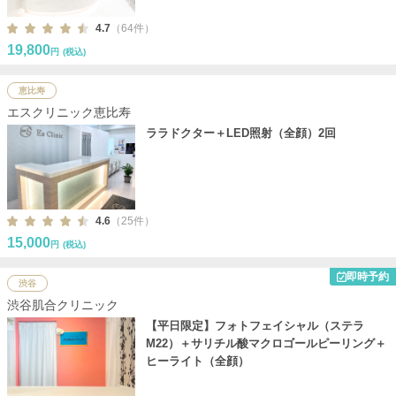
4.7
（64件）
19,800
円
(税込)
恵比寿
エスクリニック恵比寿
ララドクター＋LED照射（全顔）2回
4.6
（25件）
15,000
円
(税込)
即時予約
渋谷
渋谷肌合クリニック
【平日限定】フォトフェイシャル（ステラ
M22）＋サリチル酸マクロゴールピーリング＋
ヒーライト（全顔）