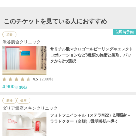
このチケットを見ている人におすすめ
即時予約
渋谷
渋谷肌合クリニック
サリチル酸マクロゴールピーリングやエレクト
ロポレーションなど3種類の施術と製剤、パッ
クから2つ選択
4.5
（238件）
4,900
円
(税込)
新橋
銀座
ダリア銀座スキンクリニック
フォトフェイシャル（ステラM22）2周照射＋
ララドクター（全顔）/透明美肌へ導く