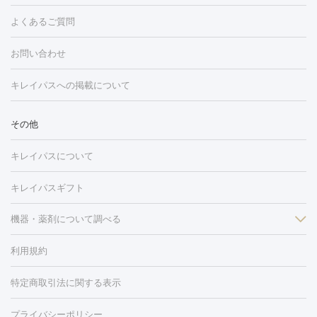
ング
ケミカルピーリング
プラセンタ注射
イオン導入
しみ・そばかす・肝斑
よくあるご質問
HIFU（ハイフ）
白玉点滴・白玉注射
高濃度ビタミンC点滴
フォトフェイシャル
レーザートーニング
ピコレーザートーニン
糸リフト
ボトックス
ボツリヌストキシン
エレクトロポレー
グ
フォトシルクプラス
美容内服
ルビーフラクショナル
お問い合わせ
ション
ダーマペン
ピコフラクショナルレーザー
ピコレーザー
トーニング
ハイドラフェイシャル
マッサージピール
脂肪溶解
キレイパスへの掲載について
しわ・たるみ
注射
美容点滴・美容注射
フォトRF
PRP皮膚再生療法
脂肪
ヒアルロン酸注射
ボトックス注射
ボツリヌストキシン注射
水
冷却
医療脱毛（顔）
医療脱毛（全身）
医療脱毛（あし）
その他
光注射
PRP皮膚再生療法
RF治療（テノール）
スネコス注射
医療脱毛（VIO）
水光注射（ハリ・美肌）
レーザー治療（ハ
美容内服
キレイパスについて
リ・美肌）
光治療（フォトフェイシャルなど）
アートメイク
毛穴・ニキビ跡
BNLS
二重埋没
医療脱毛（背中）
医療脱毛（うで）
医療
キレイパスギフト
フラクショナルレーザー
ピコフラクショナルレーザー
ダーマペ
脱毛（脇）
にんにく注射
ピアス穴あけ
AGA
医療脱毛
ン
機器・薬剤について調べる
ハイドラフェイシャル
ベルベットスキン
ポテンツァ
美
（胸）
ほくろ・いぼ切除
レーザー治療（ほくろ・いぼ除去）
容内服
イソトレチノイン
タトゥー除去
医療痩身
傷跡治療
医療脱毛（おなか）
疲
利用規約
薬剤
労回復点滴・疲労回復注射
くま治療
切開施術
デリケートゾー
リジェノックス
クレヴィエル
ファットインパクト
ヒアルロニ
ほくろ・いぼ
ンケア
ホワイトニング
わきが治療
カベリン
隆鼻術
医療
特定商取引法に関する表示
ダーゼ
サリチル酸マクロゴールピーリング
ボライト
幹細胞培
CO2レーザー
脱毛（お尻）
ショッピングリフト
ガミースマイル治療
レーザ
養上清液
リジュラン
ジュベルック
プライバシーポリシー