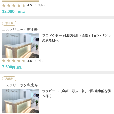
4.5
（389件）
12,000
円
(税込)
恵比寿
エスクリニック恵比寿
ララドクター＋LED照射（全顔）1回/ハリツヤ
のある肌へ
4.5
（82件）
7,500
円
(税込)
恵比寿
エスクリニック恵比寿
ララピール（全顔＋頭皮＋首）2回/健康的な肌
へ導く