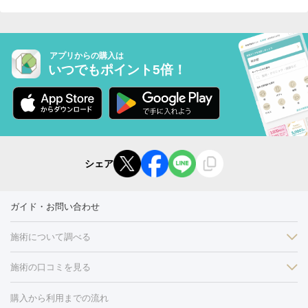
アプリからの購入は
いつでもポイント5倍！
シェア
ガイド・お問い合わせ
施術について調べる
施術の口コミを見る
美白
白玉点滴・白玉注射
高濃度ビタミンC点滴
美容内服
フォトフェイシャルM22
フラクショナルレーザー
レーザートーニ
購入から利用までの流れ