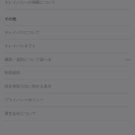
トーニング
ハイドラフェイシャル
マッサージピール
脂肪溶解
キレイパスへの掲載について
しわ・たるみ
注射
美容点滴・美容注射
フォトRF
PRP皮膚再生療法
脂肪
ヒアルロン酸注射
ボトックス注射
ボツリヌストキシン注射
水
冷却
医療脱毛（顔）
医療脱毛（全身）
医療脱毛（あし）
その他
光注射
PRP皮膚再生療法
RF治療（テノール）
スネコス注射
医療脱毛（VIO）
水光注射（ハリ・美肌）
レーザー治療（ハ
美容内服
キレイパスについて
リ・美肌）
光治療（フォトフェイシャルなど）
アートメイク
毛穴・ニキビ跡
BNLS
二重埋没
医療脱毛（背中）
医療脱毛（うで）
医療
キレイパスギフト
フラクショナルレーザー
ピコフラクショナルレーザー
ダーマペ
脱毛（脇）
にんにく注射
ピアス穴あけ
AGA
医療脱毛
ン
機器・薬剤について調べる
ハイドラフェイシャル
ベルベットスキン
ポテンツァ
美
（胸）
ほくろ・いぼ切除
レーザー治療（ほくろ・いぼ除去）
容内服
タトゥー除去
医療痩身
傷跡治療
医療脱毛（おなか）
疲
利用規約
薬剤
労回復点滴・疲労回復注射
くま治療
切開施術
デリケートゾー
リジェノックス
クレヴィエル
ファットインパクト
ヒアルロニ
ほくろ・いぼ
ンケア
ホワイトニング
わきが治療
カベリン
隆鼻術
医療
特定商取引法に関する表示
ダーゼ
サリチル酸マクロゴールピーリング
ボライト
幹細胞培
CO2レーザー
脱毛（お尻）
ショッピングリフト
ガミースマイル治療
レーザ
養上清液
プライバシーポリシー
ー治療（しみ・くすみ）
水光注射（しみ・くすみ）
RF治療
レ
小顔・フェイスライン
ーザー治療（毛穴・ニキビ跡）
涙袋ヒアルロン酸
顎ヒアルロン
機器
運営会社について
HIFU（ハイフ）
糸リフト
ショッピングリフト
酸
唇ヒアルロン酸注射
水光注射（毛穴・ニキビ跡）
鼻ヒアル
ルメッカ
プラズマシャワー
ウルトラセルQプラス
BBL光治
ロン酸注射
医療脱毛（うなじ）
ヒアルロン酸注射（豊胸）
レ
痩身・ダイエット
療
メディオスター
ジェネシス
ウルトラアクセント
ウルト