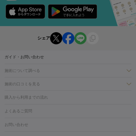
シェア
ガイド・お問い合わせ
施術について調べる
施術の口コミを見る
美白
白玉点滴・白玉注射
高濃度ビタミンC点滴
美容内服
フォトフェイシャルM22
フラクショナルレーザー
レーザートーニ
購入から利用までの流れ
ング
ケミカルピーリング
プラセンタ注射
イオン導入
しみ・そばかす・肝斑
よくあるご質問
HIFU（ハイフ）
白玉点滴・白玉注射
高濃度ビタミンC点滴
フォトフェイシャル
レーザートーニング
ピコレーザートーニン
糸リフト
ボトックス
ボツリヌストキシン
エレクトロポレー
グ
フォトシルクプラス
美容内服
お問い合わせ
ション
ダーマペン
ピコフラクショナルレーザー
ピコレーザー