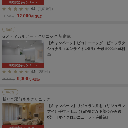
期間限定キャンペーン
4.6
（1,610件）
12,000
18,000円
円
(税込)
新宿
Gメディカルアートクリニック 新宿院
【キャンペーン】ピコトーニング＋ピコフラク
ショナル（エンライトンSR）全顔 5000shot相
当
期間限定キャンペーン
4.5
（281件）
9,000
25,000円
円
(税込)
勝どき
勝どき駅前ネネクリニック
【キャンペーン】リジュラン注射（リジュラン
アイ）手打ち 1cc（顔の気になる部位から選
択）［マイクロカニューレ・麻酔込］
期間限定キャンペーン