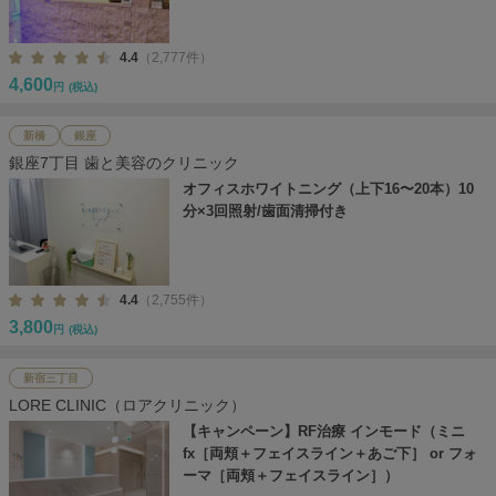
4.4
（2,777件）
4,600
円
(税込)
新橋
銀座
銀座7丁目 歯と美容のクリニック
オフィスホワイトニング（上下16〜20本）10
分×3回照射/歯面清掃付き
4.4
（2,755件）
3,800
円
(税込)
新宿三丁目
LORE CLINIC（ロアクリニック）
【キャンペーン】RF治療 インモード（ミニ
fx［両頬＋フェイスライン＋あご下］ or フォ
ーマ［両頬＋フェイスライン］）