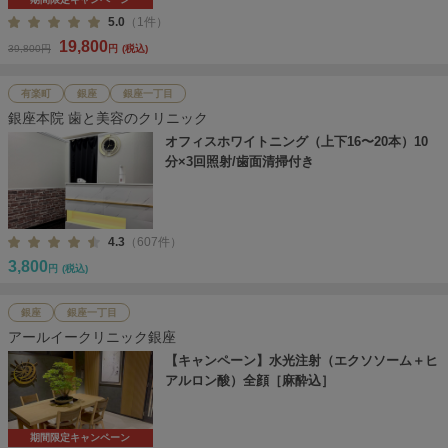
5.0
（1件）
19,800
39,800円
円
(税込)
有楽町
銀座
銀座一丁目
銀座本院 歯と美容のクリニック
オフィスホワイトニング（上下16〜20本）10
分×3回照射/歯面清掃付き
4.3
（607件）
3,800
円
(税込)
銀座
銀座一丁目
アールイークリニック銀座
【キャンペーン】水光注射（エクソソーム＋ヒ
アルロン酸）全顔［麻酔込］
期間限定キャンペーン