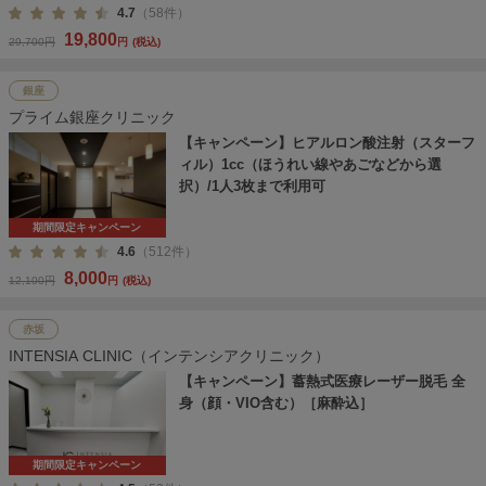
4.7
（58件）
19,800
29,700円
円
(税込)
銀座
プライム銀座クリニック
【キャンペーン】ヒアルロン酸注射（スターフ
ィル）1cc（ほうれい線やあごなどから選
択）/1人3枚まで利用可
期間限定キャンペーン
4.6
（512件）
8,000
12,100円
円
(税込)
赤坂
INTENSIA CLINIC（インテンシアクリニック）
【キャンペーン】蓄熱式医療レーザー脱毛 全
身（顔・VIO含む）［麻酔込］
期間限定キャンペーン