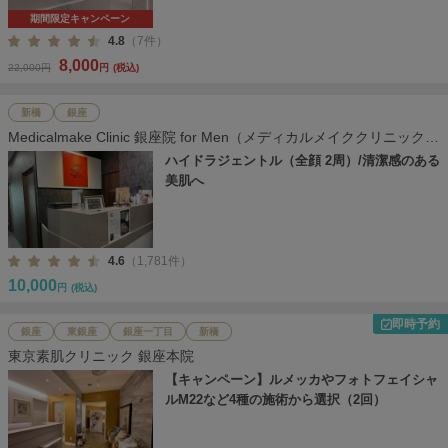
期間限定キャンペーン
4.8
（7件）
8,000
22,000円
円
(税込)
新橋
銀座
Medicalmake Clinic 銀座院 for Men（メディカルメイククリニック
銀座院）
ハイドラジェントル（全顔 2周）/清潔感のある
美肌へ
4.6
（1,781件）
10,000
円
(税込)
即時予約
銀座
東銀座
銀座一丁目
新橋
東京素肌クリニック 銀座本院
【キャンペーン】ルメッカやフォトフェイシャ
ルM22など4種の施術から選択（2回）