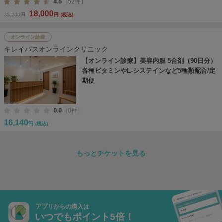
4.5
（52件）
18,000
35,200円
円
(税込)
オンライン診療
キレイパスオンラインクリニック
【オンライン診療】美容内服 5合剤（90日分）
各種ビタミンやL-システインなど5種類配合/定
期便
0.0
（0件）
16,140
円
(税込)
もっとチケットを見る
アプリからの購入は
いつでもポイント5倍！