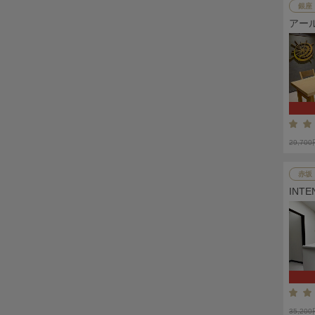
銀座
アー
29,70
赤坂
INT
35,20