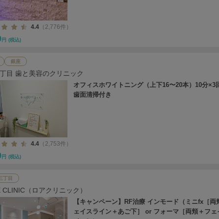
4.4
（2,776件）
0
円
(税込)
銀座
7丁目 歯と美容のクリニック
オフィスホワイトニング（上下16〜20本）10分×3
歯面清掃付き
4.4
（2,753件）
0
円
(税込)
三丁目
E CLINIC（ロアクリニック）
【キャンペーン】RF治療 インモード（ミニfx［両
ェイスライン＋あご下］ or フォーマ［両頬＋フェ