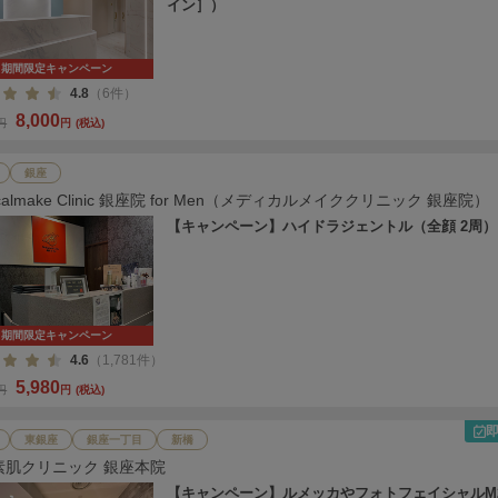
イン］）
期間限定キャンペーン
4.8
（6件）
8,000
0円
円
(税込)
銀座
icalmake Clinic 銀座院 for Men（メディカルメイククリニック 銀座院）
【キャンペーン】ハイドラジェントル（全顔 2周）
期間限定キャンペーン
4.6
（1,781件）
5,980
0円
円
(税込)
東銀座
銀座一丁目
新橋
素肌クリニック 銀座本院
【キャンペーン】ルメッカやフォトフェイシャルM