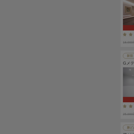
18,00
新宿
Gメ
25,00
勝ど