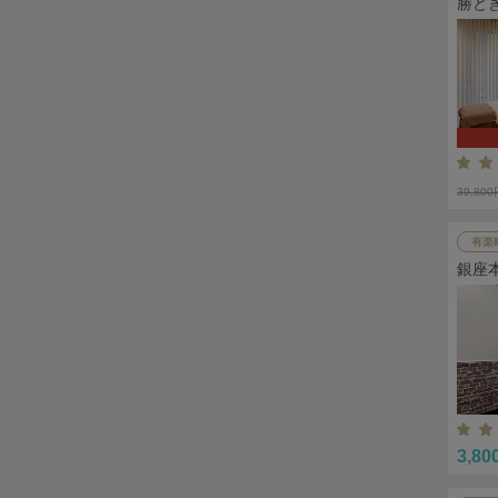
勝ど
39,80
有楽
銀座
3,80