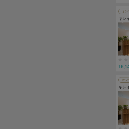
オン
キレ
16,1
オン
キレ