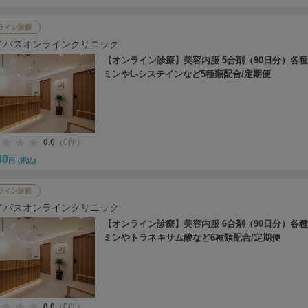
ライン診療
イパスオンラインクリニック
【オンライン診療】美容内服 5合剤（90日分）各
ミンやL-システインなど5種類配合/定期便
0.0
（0件）
40
円
(税込)
ライン診療
イパスオンラインクリニック
【オンライン診療】美容内服 6合剤（90日分）各
ミンやトラネキサム酸など6種類配合/定期便
0.0
（0件）