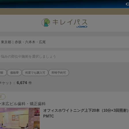
東京都｜赤坂・六本木・広尾
悩みの部位や施術を選択しましょう
価格帯
何度でも購入可
即時予約可
6,674
チケット：
件
町
ー末広ビル歯科・矯正歯科
オフィスホワイトニング上下20本（10分×3回照射
PMTC