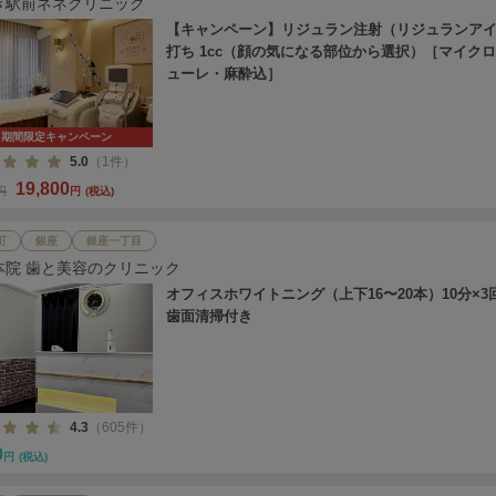
き駅前ネネクリニック
【キャンペーン】リジュラン注射（リジュランア
打ち 1cc（顔の気になる部位から選択）［マイク
ューレ・麻酔込］
期間限定キャンペーン
5.0
（1件）
19,800
0円
円
(税込)
町
銀座
銀座一丁目
本院 歯と美容のクリニック
オフィスホワイトニング（上下16〜20本）10分×3
歯面清掃付き
4.3
（605件）
0
円
(税込)