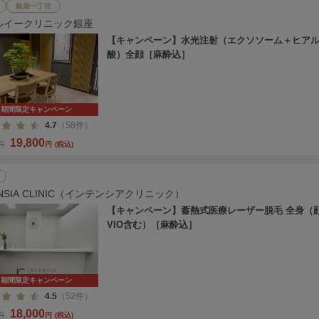
銀座一丁目
ルイークリニック銀座
【キャンペーン】水光注射（エクソソーム＋ヒア
酸）全顔［麻酔込］
期間限定キャンペーン
4.7
（58件）
19,800
0円
円
(税込)
ENSIA CLINIC（インテンシアクリニック）
【キャンペーン】蓄熱式医療レーザー脱毛 全身（
VIO含む）［麻酔込］
期間限定キャンペーン
4.5
（52件）
18,000
0円
円
(税込)