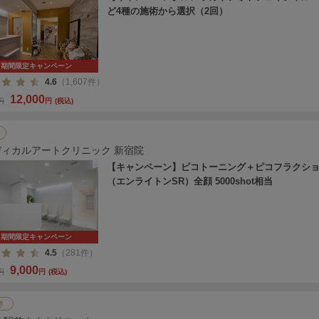
ど4種の施術から選択（2回）
期間限定キャンペーン
4.6
（1,607件）
12,000
0円
円
(税込)
ディカルアートクリニック 新宿院
【キャンペーン】ピコトーニング＋ピコフラクシ
（エンライトンSR）全顔 5000shot相当
期間限定キャンペーン
4.5
（281件）
9,000
0円
円
(税込)
き