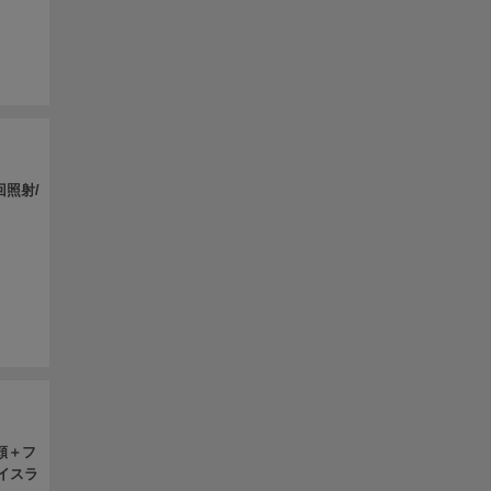
回照射/
頬＋フ
イスラ