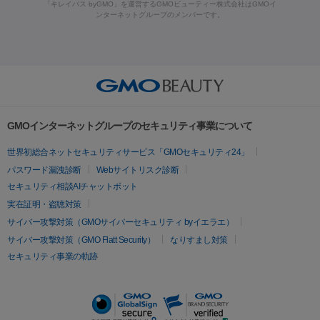
ーザー治療（黒ずみ）
医療脱毛（指）
ダイエット点滴・ ダイエ
脂肪溶解注射
BNLS・BNLS neo
カベリン
輪郭注射（MLM）
「キレイパス byGMO」を運営するGMOビューティー株式会社はGMOイ
ラフォーマー（ウルトラフォーマーⅢ）
サーマクール
イントラ
ンターネットグループのメンバーです。
ット注射
レーザーピーリング
レーザー治療（しみスポット照
脂肪冷却
セル
イントラジェン
QスイッチYAGレーザー
Qスイッチルビ
射）
ベルベットスキン
レーザー治療（赤み改善）
マイクロボ
ーレーザー
ヴァンキッシュ
ミラドライ
フォトRF
美肌
トックス（ボトックスリフト）
クリーニング
GLP-1
セラミッ
美容点滴
美容注射
ケミカルピーリング
マッサージピール
その他
ク治療
医療脱毛（ヒゲ）
ポテンツァ
トラネキサム酸
ジェ
イオン導入
エレクトロポレーション
レーザーピーリング
美
リードファインリフト
肩こり注射
ドラッグデリバリー（ポテン
ントルマックスプロ
イボ取り
シミ取り
シミ取り（皮膚科）
容内服
ツァ）
ハイドラジェントル
ルメッカ
ジェネシス
リジュラン
ラ
GMOインターネットグループのセキュリティ事業について
イムライト
Vビーム
シルファーム
スネコス
インモード
疲労回復・健康
世界初総合ネットセキュリティサービス「GMOセキュリティ24」
オリジオ
ミラノリピール
サーマジェン
リバースピール
パスワード漏洩診断
Webサイトリスク診断
プラセンタ注射
にんにく注射
オンダリフト
ジュベルック
ルビーフラクショナル
セキュリティ相談AIチャットボット
実在証明・盗聴対策
医療脱毛
サイバー攻撃対策（GMOサイバーセキュリティ byイエラエ）
医療脱毛（VIO）
医療脱毛
サイバー攻撃対策（GMO Flatt Security）
なりすまし対策
セキュリティ事業の軌跡
その他
二重埋没
アートメイク
ガミースマイル治療
オフィスホワイト
ニング
ピアス穴あけ