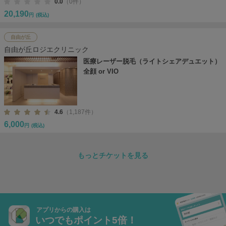
0.0
（0件）
20,190
円
(税込)
自由が丘
自由が丘ロジエクリニック
医療レーザー脱毛（ライトシェアデュエット）
全顔 or VIO
4.6
（1,187件）
6,000
円
(税込)
もっとチケットを見る
アプリからの購入は
いつでもポイント5倍！