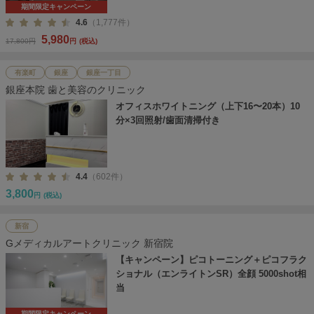
期間限定キャンペーン
4.6
（1,777件）
5,980
17,800円
円
(税込)
有楽町
銀座
銀座一丁目
銀座本院 歯と美容のクリニック
オフィスホワイトニング（上下16〜20本）10
分×3回照射/歯面清掃付き
4.4
（602件）
3,800
円
(税込)
新宿
Gメディカルアートクリニック 新宿院
【キャンペーン】ピコトーニング＋ピコフラク
ショナル（エンライトンSR）全顔 5000shot相
当
期間限定キャンペーン