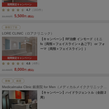
期間限定キャンペーン
4.7
（183件）
5,500
33,000円
円
(税込)
新宿三丁目
LORE CLINIC（ロアクリニック）
【キャンペーン】RF治療 インモード（ミニ
fx［両頬＋フェイスライン＋あご下］ or フォ
ーマ［両頬＋フェイスライン］）
期間限定キャンペーン
4.6
（4件）
8,000
22,000円
円
(税込)
新橋
銀座
Medicalmake Clinic 銀座院 for Men（メディカルメイククリニック
銀座院）
【キャンペーン】ハイドラジェントル（全顔 2
周）