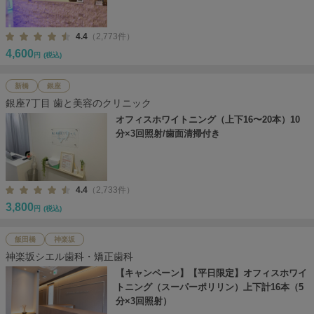
4.4
（2,773件）
4,600
円
(税込)
新橋
銀座
銀座7丁目 歯と美容のクリニック
オフィスホワイトニング（上下16〜20本）10
分×3回照射/歯面清掃付き
4.4
（2,733件）
3,800
円
(税込)
飯田橋
神楽坂
神楽坂シエル歯科・矯正歯科
【キャンペーン】【平日限定】オフィスホワイ
トニング（スーパーポリリン）上下計16本（5
分×3回照射）