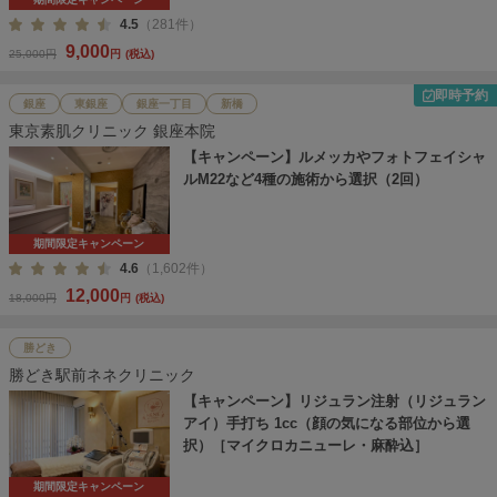
4.5
（281件）
9,000
25,000円
円
(税込)
即時予約
銀座
東銀座
銀座一丁目
新橋
東京素肌クリニック 銀座本院
【キャンペーン】ルメッカやフォトフェイシャ
ルM22など4種の施術から選択（2回）
期間限定キャンペーン
4.6
（1,602件）
12,000
18,000円
円
(税込)
勝どき
勝どき駅前ネネクリニック
【キャンペーン】リジュラン注射（リジュラン
アイ）手打ち 1cc（顔の気になる部位から選
択）［マイクロカニューレ・麻酔込］
期間限定キャンペーン