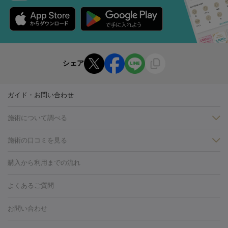
シェア
ガイド・お問い合わせ
施術について調べる
施術の口コミを見る
美白
白玉点滴・白玉注射
高濃度ビタミンC点滴
美容内服
フォトフェイシャルM22
フラクショナルレーザー
レーザートーニ
購入から利用までの流れ
ング
ケミカルピーリング
プラセンタ注射
イオン導入
しみ・そばかす・肝斑
よくあるご質問
HIFU（ハイフ）
白玉点滴・白玉注射
高濃度ビタミンC点滴
フォトフェイシャル
レーザートーニング
ピコレーザートーニン
糸リフト
ボトックス
ボツリヌストキシン
エレクトロポレー
グ
フォトシルクプラス
美容内服
お問い合わせ
ション
ダーマペン
ピコフラクショナルレーザー
ピコレーザー