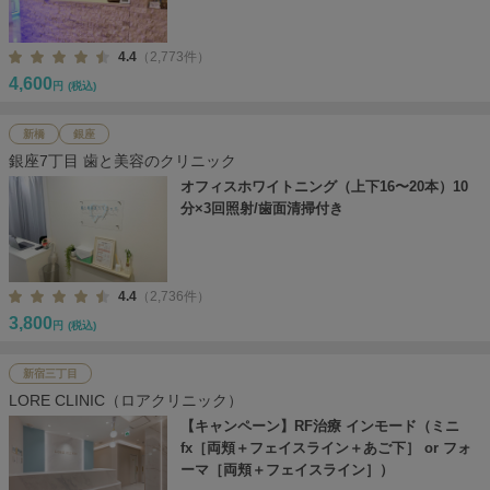
4.4
（2,773件）
4,600
円
(税込)
新橋
銀座
銀座7丁目 歯と美容のクリニック
オフィスホワイトニング（上下16〜20本）10
分×3回照射/歯面清掃付き
4.4
（2,736件）
3,800
円
(税込)
新宿三丁目
LORE CLINIC（ロアクリニック）
【キャンペーン】RF治療 インモード（ミニ
fx［両頬＋フェイスライン＋あご下］ or フォ
ーマ［両頬＋フェイスライン］）