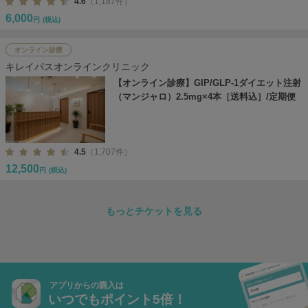
4.6
（1,187件）
6,000
円
(税込)
オンライン診療
キレイパスオンラインクリニック
【オンライン診療】GIP/GLP-1ダイエット注射
（マンジャロ）2.5mg×4本［送料込］/定期便
4.5
（1,707件）
12,500
円
(税込)
もっとチケットを見る
アプリからの購入は
いつでもポイント5倍！