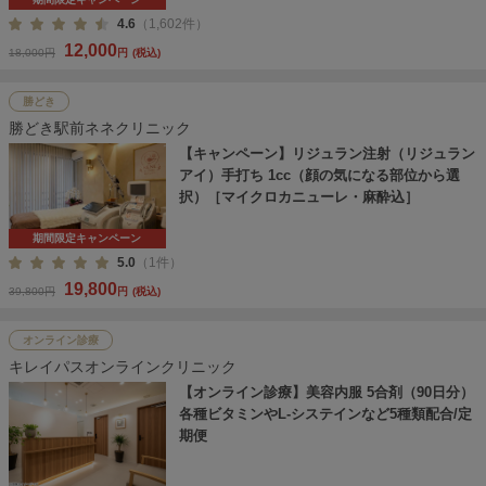
4.6
（1,602件）
12,000
18,000円
円
(税込)
勝どき
勝どき駅前ネネクリニック
【キャンペーン】リジュラン注射（リジュラン
アイ）手打ち 1cc（顔の気になる部位から選
択）［マイクロカニューレ・麻酔込］
期間限定キャンペーン
5.0
（1件）
19,800
39,800円
円
(税込)
オンライン診療
キレイパスオンラインクリニック
【オンライン診療】美容内服 5合剤（90日分）
各種ビタミンやL-システインなど5種類配合/定
期便