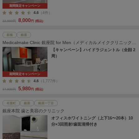
期間限定キャンペーン
4.6
（4件）
8,000
22,000円
円
(税込)
新橋
銀座
Medicalmake Clinic 銀座院 for Men（メディカルメイククリニック
銀座院）
【キャンペーン】ハイドラジェントル（全顔 2
周）
期間限定キャンペーン
4.6
（1,777件）
5,980
17,800円
円
(税込)
有楽町
銀座
銀座一丁目
銀座本院 歯と美容のクリニック
オフィスホワイトニング（上下16〜20本）10
分×3回照射/歯面清掃付き