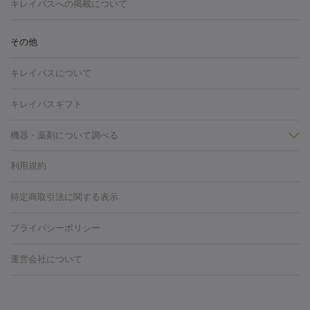
トーニング
ハイドラフェイシャル
マッサージピール
脂肪溶解
キレイパスへの掲載について
しわ・たるみ
注射
美容点滴・美容注射
フォトRF
PRP皮膚再生療法
脂肪
ヒアルロン酸注射
ボトックス注射
ボツリヌストキシン注射
水
冷却
医療脱毛（顔）
医療脱毛（全身）
医療脱毛（あし）
その他
光注射
PRP皮膚再生療法
RF治療（テノール）
スネコス注射
医療脱毛（VIO）
水光注射（ハリ・美肌）
レーザー治療（ハ
美容内服
キレイパスについて
リ・美肌）
光治療（フォトフェイシャルなど）
アートメイク
毛穴・ニキビ跡
BNLS
二重埋没
医療脱毛（背中）
医療脱毛（うで）
医療
キレイパスギフト
フラクショナルレーザー
ピコフラクショナルレーザー
ダーマペ
脱毛（脇）
にんにく注射
ピアス穴あけ
AGA
医療脱毛
ン
機器・薬剤について調べる
ハイドラフェイシャル
ベルベットスキン
ポテンツァ
美
（胸）
ほくろ・いぼ切除
レーザー治療（ほくろ・いぼ除去）
容内服
タトゥー除去
医療痩身
傷跡治療
医療脱毛（おなか）
疲
利用規約
薬剤
労回復点滴・疲労回復注射
くま治療
切開施術
デリケートゾー
リジェノックス
クレヴィエル
ファットインパクト
ヒアルロニ
ほくろ・いぼ
ンケア
ホワイトニング
わきが治療
カベリン
隆鼻術
医療
特定商取引法に関する表示
ダーゼ
サリチル酸マクロゴールピーリング
ボライト
幹細胞培
CO2レーザー
脱毛（お尻）
ショッピングリフト
ガミースマイル治療
レーザ
養上清液
プライバシーポリシー
ー治療（しみ・くすみ）
水光注射（しみ・くすみ）
RF治療
レ
小顔・フェイスライン
ーザー治療（毛穴・ニキビ跡）
涙袋ヒアルロン酸
顎ヒアルロン
機器
運営会社について
HIFU（ハイフ）
糸リフト
ショッピングリフト
酸
唇ヒアルロン酸注射
水光注射（毛穴・ニキビ跡）
鼻ヒアル
ルメッカ
プラズマシャワー
ウルトラセルQプラス
BBL光治
ロン酸注射
医療脱毛（うなじ）
ヒアルロン酸注射（豊胸）
レ
痩身・ダイエット
療
メディオスター
ジェネシス
ウルトラアクセント
ウルト