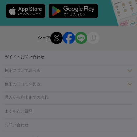
シェア
ガイド・お問い合わせ
施術について調べる
施術の口コミを見る
美白
白玉点滴・白玉注射
高濃度ビタミンC点滴
美容内服
フォトフェイシャルM22
フラクショナルレーザー
レーザートーニ
購入から利用までの流れ
ング
ケミカルピーリング
プラセンタ注射
イオン導入
しみ・そばかす・肝斑
よくあるご質問
HIFU（ハイフ）
白玉点滴・白玉注射
高濃度ビタミンC点滴
フォトフェイシャル
レーザートーニング
ピコレーザートーニン
糸リフト
ボトックス
ボツリヌストキシン
エレクトロポレー
グ
フォトシルクプラス
美容内服
お問い合わせ
ション
ダーマペン
ピコフラクショナルレーザー
ピコレーザー