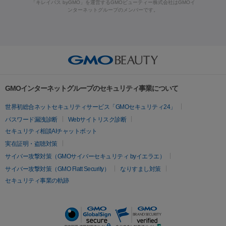
ーザー治療（黒ずみ）
医療脱毛（指）
ダイエット点滴・ ダイエ
脂肪溶解注射
BNLS・BNLS neo
カベリン
輪郭注射（MLM）
「キレイパス byGMO」を運営するGMOビューティー株式会社はGMOイ
ラフォーマー（ウルトラフォーマーⅢ）
サーマクール
イントラ
ンターネットグループのメンバーです。
ット注射
レーザーピーリング
レーザー治療（しみスポット照
脂肪冷却
セル
イントラジェン
QスイッチYAGレーザー
Qスイッチルビ
射）
ベルベットスキン
レーザー治療（赤み改善）
マイクロボ
ーレーザー
ヴァンキッシュ
ミラドライ
フォトRF
美肌
トックス（ボトックスリフト）
クリーニング
GLP-1
セラミッ
美容点滴
美容注射
ケミカルピーリング
マッサージピール
その他
ク治療
医療脱毛（ヒゲ）
ポテンツァ
トラネキサム酸
ジェ
イオン導入
エレクトロポレーション
レーザーピーリング
美
リードファインリフト
肩こり注射
ドラッグデリバリー（ポテン
ントルマックスプロ
イボ取り
シミ取り
シミ取り（皮膚科）
容内服
ツァ）
ハイドラジェントル
ルメッカ
ジェネシス
リジュラン
ラ
GMOインターネットグループのセキュリティ事業について
イムライト
Vビーム
シルファーム
スネコス
インモード
疲労回復・健康
世界初総合ネットセキュリティサービス「GMOセキュリティ24」
オリジオ
ミラノリピール
サーマジェン
リバースピール
パスワード漏洩診断
Webサイトリスク診断
プラセンタ注射
にんにく注射
オンダリフト
ジュベルック
ルビーフラクショナル
セキュリティ相談AIチャットボット
実在証明・盗聴対策
医療脱毛
サイバー攻撃対策（GMOサイバーセキュリティ byイエラエ）
医療脱毛（VIO）
医療脱毛
サイバー攻撃対策（GMO Flatt Security）
なりすまし対策
セキュリティ事業の軌跡
その他
二重埋没
アートメイク
ガミースマイル治療
オフィスホワイト
ニング
ピアス穴あけ