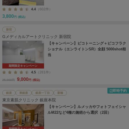
4.4
（602件）
3,800
円
(税込)
新宿
Gメディカルアートクリニック 新宿院
【キャンペーン】ピコトーニング＋ピコフラク
ショナル（エンライトンSR）全顔 5000shot相
当
期間限定キャンペーン
4.5
（281件）
9,000
25,000円
円
(税込)
即時予約
銀座
東銀座
銀座一丁目
新橋
東京素肌クリニック 銀座本院
【キャンペーン】ルメッカやフォトフェイシャ
ルM22など4種の施術から選択（2回）
期間限定キャンペーン