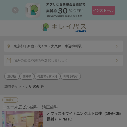
東京都｜新宿・代々木・大久保｜牛込柳町駅
悩みの部位や施術を選択しましょう
価格帯
何度でも購入可
即時予約可
6,658
該当チケット：
件
御徒町
ニュー末広ビル歯科・矯正歯科
オフィスホワイトニング上下20本（10分×3回
照射）＋PMTC