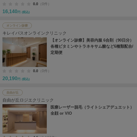
0.0
（0件）
16,140
円
(税込)
オンライン診療
キレイパスオンラインクリニック
【オンライン診療】美容内服 6合剤（90日分）
各種ビタミンやトラネキサム酸など6種類配合/
定期便
0.0
（0件）
20,190
円
(税込)
自由が丘
自由が丘ロジエクリニック
医療レーザー脱毛（ライトシェアデュエット）
全顔 or VIO