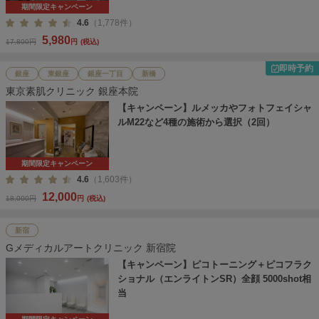
期間限定キャンペーン
4.6
（1,778件）
5,980
17,800円
円
(税込)
即時予約
銀座
東銀座
銀座一丁目
新橋
東京素肌クリニック 銀座本院
【キャンペーン】ルメッカやフォトフェイシャ
ルM22など4種の施術から選択（2回）
期間限定キャンペーン
4.6
（1,603件）
12,000
18,000円
円
(税込)
新宿
Gメディカルアートクリニック 新宿院
【キャンペーン】ピコトーニング＋ピコフラク
ショナル（エンライトンSR）全顔 5000shot相
当