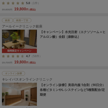
5.0
（1件）
19,800
39,800円
円
(税込)
銀座
銀座一丁目
アールイークリニック銀座
【キャンペーン】水光注射（エクソソーム＋ヒ
アルロン酸）全顔［麻酔込］
期間限定キャンペーン
4.7
（58件）
19,800
29,700円
円
(税込)
オンライン診療
キレイパスオンラインクリニック
【オンライン診療】美容内服 5合剤（90日分）
各種ビタミンやL-システインなど5種類配合/定
期便