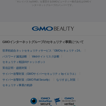
ーザー治療（黒ずみ）
医療脱毛（指）
ダイエット点滴・ ダイエ
脂肪溶解注射
BNLS・BNLS neo
カベリン
輪郭注射（MLM）
「キレイパス byGMO」を運営するGMOビューティー株式会社はGMOイ
ラフォーマー（ウルトラフォーマーⅢ）
サーマクール
イントラ
ンターネットグループのメンバーです。
ット注射
レーザーピーリング
レーザー治療（しみスポット照
脂肪冷却
セル
イントラジェン
QスイッチYAGレーザー
Qスイッチルビ
射）
ベルベットスキン
レーザー治療（赤み改善）
マイクロボ
ーレーザー
ヴァンキッシュ
ミラドライ
フォトRF
美肌
トックス（ボトックスリフト）
クリーニング
GLP-1
セラミッ
美容点滴
美容注射
ケミカルピーリング
マッサージピール
その他
ク治療
医療脱毛（ヒゲ）
ポテンツァ
トラネキサム酸
ジェ
イオン導入
エレクトロポレーション
レーザーピーリング
美
リードファインリフト
肩こり注射
ドラッグデリバリー（ポテン
ントルマックスプロ
イボ取り
シミ取り
シミ取り（皮膚科）
容内服
ツァ）
ハイドラジェントル
ルメッカ
ジェネシス
リジュラン
ラ
GMOインターネットグループのセキュリティ事業について
イムライト
Vビーム
シルファーム
スネコス
インモード
疲労回復・健康
世界初総合ネットセキュリティサービス「GMOセキュリティ24」
オリジオ
ミラノリピール
サーマジェン
リバースピール
パスワード漏洩診断
Webサイトリスク診断
プラセンタ注射
にんにく注射
オンダリフト
ジュベルック
ルビーフラクショナル
セキュリティ相談AIチャットボット
実在証明・盗聴対策
医療脱毛
サイバー攻撃対策（GMOサイバーセキュリティ byイエラエ）
医療脱毛（VIO）
医療脱毛
サイバー攻撃対策（GMO Flatt Security）
なりすまし対策
セキュリティ事業の軌跡
その他
二重埋没
アートメイク
ガミースマイル治療
オフィスホワイト
ニング
ピアス穴あけ