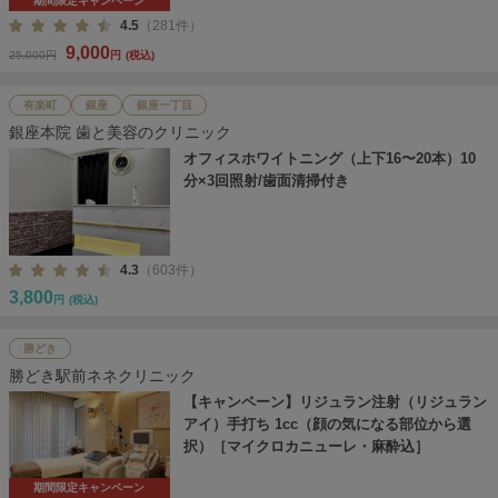
期間限定キャンペーン
4.5
（281件）
9,000
25,000円
円
(税込)
有楽町
銀座
銀座一丁目
銀座本院 歯と美容のクリニック
オフィスホワイトニング（上下16〜20本）10
分×3回照射/歯面清掃付き
4.3
（603件）
3,800
円
(税込)
勝どき
勝どき駅前ネネクリニック
【キャンペーン】リジュラン注射（リジュラン
アイ）手打ち 1cc（顔の気になる部位から選
択）［マイクロカニューレ・麻酔込］
期間限定キャンペーン