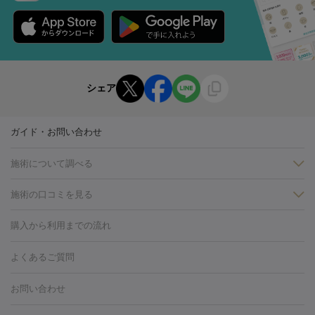
シェア
ガイド・お問い合わせ
施術について調べる
施術の口コミを見る
美白
白玉点滴・白玉注射
高濃度ビタミンC点滴
美容内服
フォトフェイシャルM22
フラクショナルレーザー
レーザートーニ
購入から利用までの流れ
ング
ケミカルピーリング
プラセンタ注射
イオン導入
しみ・そばかす・肝斑
よくあるご質問
HIFU（ハイフ）
白玉点滴・白玉注射
高濃度ビタミンC点滴
フォトフェイシャル
レーザートーニング
ピコレーザートーニン
糸リフト
ボトックス
ボツリヌストキシン
エレクトロポレー
グ
フォトシルクプラス
美容内服
お問い合わせ
ション
ダーマペン
ピコフラクショナルレーザー
ピコレーザー