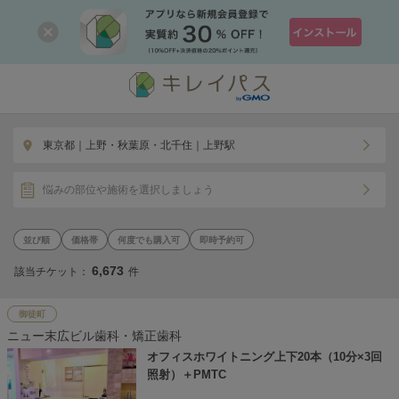
東京都｜上野・秋葉原・北千住｜上野駅
悩みの部位や施術を選択しましょう
価格帯
何度でも購入可
即時予約可
6,673
該当チケット：
件
御徒町
ニュー末広ビル歯科・矯正歯科
オフィスホワイトニング上下20本（10分×3回
照射）＋PMTC