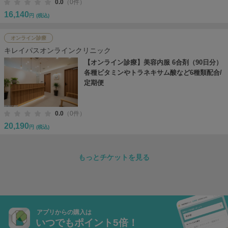
0.0
（0件）
16,140
円
(税込)
オンライン診療
キレイパスオンラインクリニック
【オンライン診療】美容内服 6合剤（90日分）
各種ビタミンやトラネキサム酸など6種類配合/
定期便
0.0
（0件）
20,190
円
(税込)
もっとチケットを見る
アプリからの購入は
いつでもポイント5倍！