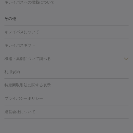
トーニング
ハイドラフェイシャル
マッサージピール
脂肪溶解
キレイパスへの掲載について
しわ・たるみ
注射
美容点滴・美容注射
フォトRF
PRP皮膚再生療法
脂肪
ヒアルロン酸注射
ボトックス注射
ボツリヌストキシン注射
水
冷却
医療脱毛（顔）
医療脱毛（全身）
医療脱毛（あし）
その他
光注射
PRP皮膚再生療法
RF治療（テノール）
スネコス注射
医療脱毛（VIO）
水光注射（ハリ・美肌）
レーザー治療（ハ
美容内服
キレイパスについて
リ・美肌）
光治療（フォトフェイシャルなど）
アートメイク
毛穴・ニキビ跡
BNLS
二重埋没
医療脱毛（背中）
医療脱毛（うで）
医療
キレイパスギフト
フラクショナルレーザー
ピコフラクショナルレーザー
ダーマペ
脱毛（脇）
にんにく注射
ピアス穴あけ
AGA
医療脱毛
ン
機器・薬剤について調べる
ハイドラフェイシャル
ベルベットスキン
ポテンツァ
美
（胸）
ほくろ・いぼ切除
レーザー治療（ほくろ・いぼ除去）
容内服
タトゥー除去
医療痩身
傷跡治療
医療脱毛（おなか）
疲
利用規約
薬剤
労回復点滴・疲労回復注射
くま治療
切開施術
デリケートゾー
リジェノックス
クレヴィエル
ファットインパクト
ヒアルロニ
ほくろ・いぼ
ンケア
ホワイトニング
わきが治療
カベリン
隆鼻術
医療
特定商取引法に関する表示
ダーゼ
サリチル酸マクロゴールピーリング
ボライト
幹細胞培
CO2レーザー
脱毛（お尻）
ショッピングリフト
ガミースマイル治療
レーザ
養上清液
プライバシーポリシー
ー治療（しみ・くすみ）
水光注射（しみ・くすみ）
RF治療
レ
小顔・フェイスライン
ーザー治療（毛穴・ニキビ跡）
涙袋ヒアルロン酸
顎ヒアルロン
機器
運営会社について
HIFU（ハイフ）
糸リフト
ショッピングリフト
酸
唇ヒアルロン酸注射
水光注射（毛穴・ニキビ跡）
鼻ヒアル
ルメッカ
プラズマシャワー
ウルトラセルQプラス
BBL光治
ロン酸注射
医療脱毛（うなじ）
ヒアルロン酸注射（豊胸）
レ
痩身・ダイエット
療
メディオスター
ジェネシス
ウルトラアクセント
ウルト