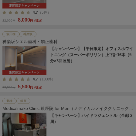
期間限定キャンペーン
4.7
（5件）
8,000
22,000円
円
(税込)
飯田橋
神楽坂
神楽坂シエル歯科・矯正歯科
【キャンペーン】【平日限定】オフィスホワイ
トニング（スーパーポリリン）上下計16本（5
分×3回照射）
期間限定キャンペーン
4.7
（183件）
5,500
33,000円
円
(税込)
新橋
銀座
Medicalmake Clinic 銀座院 for Men（メディカルメイククリニック
銀座院）
【キャンペーン】ハイドラジェントル（全顔 2
周）