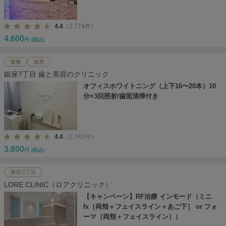
4.4
（2,774件）
4,600
円
(税込)
新橋
銀座
銀座7丁目 歯と美容のクリニック
オフィスホワイトニング（上下16〜20本）10
分×3回照射/歯面清掃付き
4.4
（2,741件）
3,800
円
(税込)
新宿三丁目
LORE CLINIC（ロアクリニック）
【キャンペーン】RF治療 インモード（ミニ
fx［両頬＋フェイスライン＋あご下］ or フォ
ーマ［両頬＋フェイスライン］）