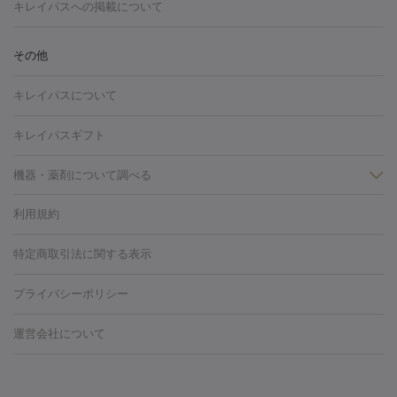
トーニング
ハイドラフェイシャル
マッサージピール
脂肪溶解
キレイパスへの掲載について
しわ・たるみ
注射
美容点滴・美容注射
フォトRF
PRP皮膚再生療法
脂肪
ヒアルロン酸注射
ボトックス注射
ボツリヌストキシン注射
水
冷却
医療脱毛（顔）
医療脱毛（全身）
医療脱毛（あし）
その他
光注射
PRP皮膚再生療法
RF治療（テノール）
スネコス注射
医療脱毛（VIO）
水光注射（ハリ・美肌）
レーザー治療（ハ
美容内服
キレイパスについて
リ・美肌）
光治療（フォトフェイシャルなど）
アートメイク
毛穴・ニキビ跡
BNLS
二重埋没
医療脱毛（背中）
医療脱毛（うで）
医療
キレイパスギフト
フラクショナルレーザー
ピコフラクショナルレーザー
ダーマペ
脱毛（脇）
にんにく注射
ピアス穴あけ
AGA
医療脱毛
ン
機器・薬剤について調べる
ハイドラフェイシャル
ベルベットスキン
ポテンツァ
美
（胸）
ほくろ・いぼ切除
レーザー治療（ほくろ・いぼ除去）
容内服
タトゥー除去
医療痩身
傷跡治療
医療脱毛（おなか）
疲
利用規約
薬剤
労回復点滴・疲労回復注射
くま治療
切開施術
デリケートゾー
リジェノックス
クレヴィエル
ファットインパクト
ヒアルロニ
ほくろ・いぼ
ンケア
ホワイトニング
わきが治療
カベリン
隆鼻術
医療
特定商取引法に関する表示
ダーゼ
サリチル酸マクロゴールピーリング
ボライト
幹細胞培
CO2レーザー
脱毛（お尻）
ショッピングリフト
ガミースマイル治療
レーザ
養上清液
プライバシーポリシー
ー治療（しみ・くすみ）
水光注射（しみ・くすみ）
RF治療
レ
小顔・フェイスライン
ーザー治療（毛穴・ニキビ跡）
涙袋ヒアルロン酸
顎ヒアルロン
機器
運営会社について
HIFU（ハイフ）
糸リフト
ショッピングリフト
酸
唇ヒアルロン酸注射
水光注射（毛穴・ニキビ跡）
鼻ヒアル
ルメッカ
プラズマシャワー
ウルトラセルQプラス
BBL光治
ロン酸注射
医療脱毛（うなじ）
ヒアルロン酸注射（豊胸）
レ
痩身・ダイエット
療
メディオスター
ジェネシス
ウルトラアクセント
ウルト