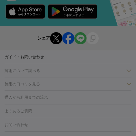
シェア
ガイド・お問い合わせ
施術について調べる
施術の口コミを見る
美白
白玉点滴・白玉注射
高濃度ビタミンC点滴
美容内服
フォトフェイシャルM22
フラクショナルレーザー
レーザートーニ
購入から利用までの流れ
ング
ケミカルピーリング
プラセンタ注射
イオン導入
しみ・そばかす・肝斑
よくあるご質問
HIFU（ハイフ）
白玉点滴・白玉注射
高濃度ビタミンC点滴
フォトフェイシャル
レーザートーニング
ピコレーザートーニン
糸リフト
ボトックス
ボツリヌストキシン
エレクトロポレー
グ
フォトシルクプラス
美容内服
お問い合わせ
ション
ダーマペン
ピコフラクショナルレーザー
ピコレーザー