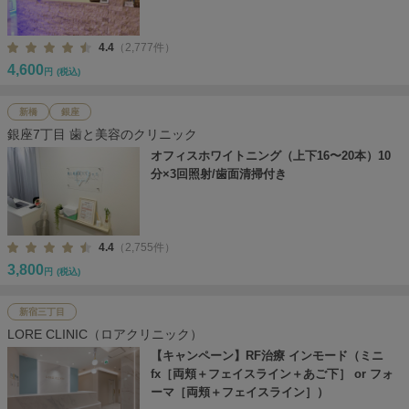
4.4
（2,777件）
4,600
円
(税込)
新橋
銀座
銀座7丁目 歯と美容のクリニック
オフィスホワイトニング（上下16〜20本）10
分×3回照射/歯面清掃付き
4.4
（2,755件）
3,800
円
(税込)
新宿三丁目
LORE CLINIC（ロアクリニック）
【キャンペーン】RF治療 インモード（ミニ
fx［両頬＋フェイスライン＋あご下］ or フォ
ーマ［両頬＋フェイスライン］）