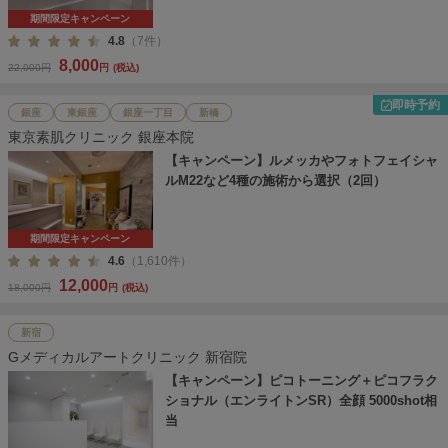
期間限定キャンペーン
4.8
（7件）
8,000
22,000円
円
(税込)
即時予約
銀座
東銀座
銀座一丁目
新橋
東京素肌クリニック 銀座本院
【キャンペーン】ルメッカやフォトフェイシャ
ルM22など4種の施術から選択（2回）
期間限定キャンペーン
4.6
（1,610件）
12,000
18,000円
円
(税込)
新宿
Gメディカルアートクリニック 新宿院
【キャンペーン】ピコトーニング＋ピコフラク
ショナル（エンライトンSR）全顔 5000shot相
当