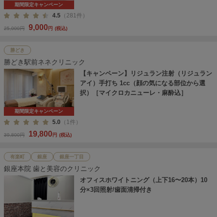
期間限定キャンペーン
4.5
（281件）
9,000
25,000円
円
(税込)
勝どき
勝どき駅前ネネクリニック
【キャンペーン】リジュラン注射（リジュラン
アイ）手打ち 1cc（顔の気になる部位から選
択）［マイクロカニューレ・麻酔込］
期間限定キャンペーン
5.0
（1件）
19,800
39,800円
円
(税込)
有楽町
銀座
銀座一丁目
銀座本院 歯と美容のクリニック
オフィスホワイトニング（上下16〜20本）10
分×3回照射/歯面清掃付き