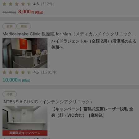
4.6
（512件）
8,000
12,100円
円
(税込)
新橋
銀座
Medicalmake Clinic 銀座院 for Men（メディカルメイククリニック
銀座院）
ハイドラジェントル（全顔 2周）/清潔感のある
美肌へ
4.6
（1,781件）
10,000
円
(税込)
赤坂
INTENSIA CLINIC（インテンシアクリニック）
【キャンペーン】蓄熱式医療レーザー脱毛 全
身（顔・VIO含む）［麻酔込］
期間限定キャンペーン