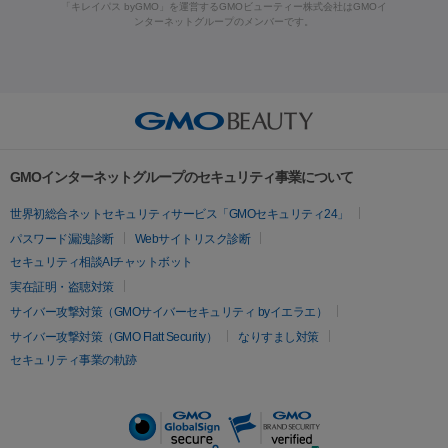
ーザー治療（黒ずみ）
医療脱毛（指）
ダイエット点滴・ ダイエ
脂肪溶解注射
BNLS・BNLS neo
カベリン
輪郭注射（MLM）
「キレイパス byGMO」を運営するGMOビューティー株式会社はGMOイ
ラフォーマー（ウルトラフォーマーⅢ）
サーマクール
イントラ
ンターネットグループのメンバーです。
ット注射
レーザーピーリング
レーザー治療（しみスポット照
脂肪冷却
セル
イントラジェン
QスイッチYAGレーザー
Qスイッチルビ
射）
ベルベットスキン
レーザー治療（赤み改善）
マイクロボ
ーレーザー
ヴァンキッシュ
ミラドライ
フォトRF
美肌
トックス（ボトックスリフト）
クリーニング
GLP-1
セラミッ
美容点滴
美容注射
ケミカルピーリング
マッサージピール
その他
ク治療
医療脱毛（ヒゲ）
ポテンツァ
トラネキサム酸
ジェ
イオン導入
エレクトロポレーション
レーザーピーリング
美
リードファインリフト
肩こり注射
ドラッグデリバリー（ポテン
ントルマックスプロ
イボ取り
シミ取り
シミ取り（皮膚科）
容内服
ツァ）
ハイドラジェントル
ルメッカ
ジェネシス
リジュラン
ラ
GMOインターネットグループのセキュリティ事業について
イムライト
Vビーム
シルファーム
スネコス
インモード
疲労回復・健康
世界初総合ネットセキュリティサービス「GMOセキュリティ24」
オリジオ
ミラノリピール
サーマジェン
リバースピール
パスワード漏洩診断
Webサイトリスク診断
プラセンタ注射
にんにく注射
オンダリフト
ジュベルック
ルビーフラクショナル
セキュリティ相談AIチャットボット
実在証明・盗聴対策
医療脱毛
サイバー攻撃対策（GMOサイバーセキュリティ byイエラエ）
医療脱毛（VIO）
医療脱毛
サイバー攻撃対策（GMO Flatt Security）
なりすまし対策
セキュリティ事業の軌跡
その他
二重埋没
アートメイク
ガミースマイル治療
オフィスホワイト
ニング
ピアス穴あけ