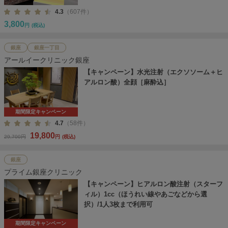
4.3
（607件）
3,800
円
(税込)
銀座
銀座一丁目
アールイークリニック銀座
【キャンペーン】水光注射（エクソソーム＋ヒ
アルロン酸）全顔［麻酔込］
期間限定キャンペーン
4.7
（58件）
19,800
29,700円
円
(税込)
銀座
プライム銀座クリニック
【キャンペーン】ヒアルロン酸注射（スターフ
ィル）1cc（ほうれい線やあごなどから選
択）/1人3枚まで利用可
期間限定キャンペーン