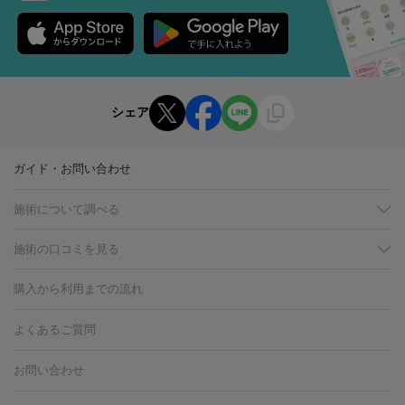
シェア
ガイド・お問い合わせ
施術について調べる
施術の口コミを見る
美白
白玉点滴・白玉注射
高濃度ビタミンC点滴
美容内服
フォトフェイシャルM22
フラクショナルレーザー
レーザートーニ
購入から利用までの流れ
ング
ケミカルピーリング
プラセンタ注射
イオン導入
しみ・そばかす・肝斑
よくあるご質問
HIFU（ハイフ）
白玉点滴・白玉注射
高濃度ビタミンC点滴
フォトフェイシャル
レーザートーニング
ピコレーザートーニン
糸リフト
ボトックス
ボツリヌストキシン
エレクトロポレー
グ
フォトシルクプラス
美容内服
お問い合わせ
ション
ダーマペン
ピコフラクショナルレーザー
ピコレーザー