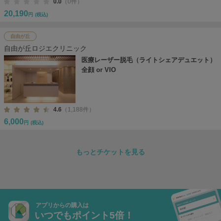
0.0
（0件）
20,190
円
(税込)
自由が丘
自由が丘ロジエクリニック
医療レーザー脱毛（ライトシェアデュエット）
全顔 or VIO
4.6
（1,188件）
6,000
円
(税込)
もっとチケットを見る
アプリからの購入は
いつでもポイント5倍！