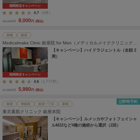
期間限定キャンペーン
4.7
（5件）
8,000
22,000円
円
(税込)
新橋
銀座
Medicalmake Clinic 銀座院 for Men（メディカルメイククリニック
銀座院）
【キャンペーン】ハイドラジェントル（全顔 2
周）
期間限定キャンペーン
4.6
（1,777件）
5,980
17,800円
円
(税込)
即時予約
銀座
東銀座
銀座一丁目
新橋
東京素肌クリニック 銀座本院
【キャンペーン】ルメッカやフォトフェイシャ
ルM22など4種の施術から選択（2回）