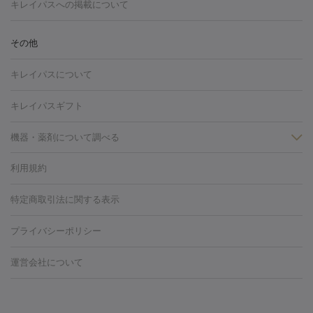
トーニング
ハイドラフェイシャル
マッサージピール
脂肪溶解
キレイパスへの掲載について
しわ・たるみ
注射
美容点滴・美容注射
フォトRF
PRP皮膚再生療法
脂肪
ヒアルロン酸注射
ボトックス注射
ボツリヌストキシン注射
水
冷却
医療脱毛（顔）
医療脱毛（全身）
医療脱毛（あし）
その他
光注射
PRP皮膚再生療法
RF治療（テノール）
スネコス注射
医療脱毛（VIO）
水光注射（ハリ・美肌）
レーザー治療（ハ
美容内服
キレイパスについて
リ・美肌）
光治療（フォトフェイシャルなど）
アートメイク
毛穴・ニキビ跡
BNLS
二重埋没
医療脱毛（背中）
医療脱毛（うで）
医療
キレイパスギフト
フラクショナルレーザー
ピコフラクショナルレーザー
ダーマペ
脱毛（脇）
にんにく注射
ピアス穴あけ
AGA
医療脱毛
ン
機器・薬剤について調べる
ハイドラフェイシャル
ベルベットスキン
ポテンツァ
美
（胸）
ほくろ・いぼ切除
レーザー治療（ほくろ・いぼ除去）
容内服
タトゥー除去
医療痩身
傷跡治療
医療脱毛（おなか）
疲
利用規約
薬剤
労回復点滴・疲労回復注射
くま治療
切開施術
デリケートゾー
リジェノックス
クレヴィエル
ファットインパクト
ヒアルロニ
ほくろ・いぼ
ンケア
ホワイトニング
わきが治療
カベリン
隆鼻術
医療
特定商取引法に関する表示
ダーゼ
サリチル酸マクロゴールピーリング
ボライト
幹細胞培
CO2レーザー
脱毛（お尻）
ショッピングリフト
ガミースマイル治療
レーザ
養上清液
プライバシーポリシー
ー治療（しみ・くすみ）
水光注射（しみ・くすみ）
RF治療
レ
小顔・フェイスライン
ーザー治療（毛穴・ニキビ跡）
涙袋ヒアルロン酸
顎ヒアルロン
機器
運営会社について
HIFU（ハイフ）
糸リフト
ショッピングリフト
酸
唇ヒアルロン酸注射
水光注射（毛穴・ニキビ跡）
鼻ヒアル
ルメッカ
プラズマシャワー
ウルトラセルQプラス
BBL光治
ロン酸注射
医療脱毛（うなじ）
ヒアルロン酸注射（豊胸）
レ
痩身・ダイエット
療
メディオスター
ジェネシス
ウルトラアクセント
ウルト