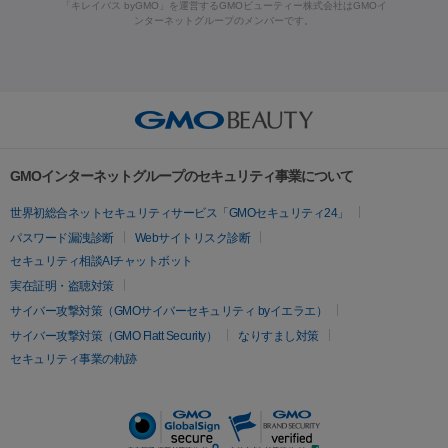
ーザー治療（黒ずみ）
医療脱毛（指）
ダイエット点滴・ ダイエ
脂肪溶解注射
BNLS・BNLS neo
カベリン
輪郭注射（MLM）
「キレイパス byGMO」を運営するGMOビューティー株式会社はGMOイ
ラフォーマー（ウルトラフォーマーⅢ）
サーマクール
イントラ
ンターネットグループのメンバーです。
ット注射
レーザーピーリング
レーザー治療（しみスポット照
脂肪冷却
セル
イントラジェン
QスイッチYAGレーザー
Qスイッチルビ
射）
ベルベットスキン
レーザー治療（赤み改善）
マイクロボ
ーレーザー
ヴァンキッシュ
ミラドライ
フォトRF
美肌
トックス（ボトックスリフト）
クリーニング
GLP-1
セラミッ
美容点滴
美容注射
ケミカルピーリング
マッサージピール
その他
ク治療
医療脱毛（ヒゲ）
ポテンツァ
トラネキサム酸
ジェ
イオン導入
エレクトロポレーション
レーザーピーリング
美
リードファインリフト
肩こり注射
ドラッグデリバリー（ポテン
ントルマックスプロ
イボ取り
シミ取り
シミ取り（皮膚科）
容内服
ツァ）
ハイドラジェントル
ルメッカ
ジェネシス
リジュラン
ラ
GMOインターネットグループのセキュリティ事業について
イムライト
Vビーム
シルファーム
スネコス
インモード
疲労回復・健康
世界初総合ネットセキュリティサービス「GMOセキュリティ24」
オリジオ
ミラノリピール
サーマジェン
リバースピール
パスワード漏洩診断
Webサイトリスク診断
プラセンタ注射
にんにく注射
オンダリフト
ジュベルック
ルビーフラクショナル
セキュリティ相談AIチャットボット
実在証明・盗聴対策
医療脱毛
サイバー攻撃対策（GMOサイバーセキュリティ byイエラエ）
医療脱毛（VIO）
医療脱毛
サイバー攻撃対策（GMO Flatt Security）
なりすまし対策
セキュリティ事業の軌跡
その他
二重埋没
アートメイク
ガミースマイル治療
オフィスホワイト
ニング
ピアス穴あけ