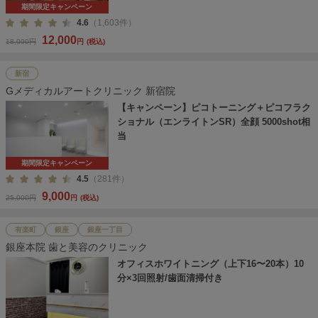
期間限定キャンペーン
4.6
（1,603件）
12,000
18,000円
円
(税込)
新宿
Gメディカルアートクリニック 新宿院
【キャンペーン】ピコトーニング＋ピコフラク
ショナル（エンライトンSR）全顔 5000shot相
当
期間限定キャンペーン
4.5
（281件）
9,000
25,000円
円
(税込)
有楽町
銀座
銀座一丁目
銀座本院 歯と美容のクリニック
オフィスホワイトニング（上下16〜20本）10
分×3回照射/歯面清掃付き