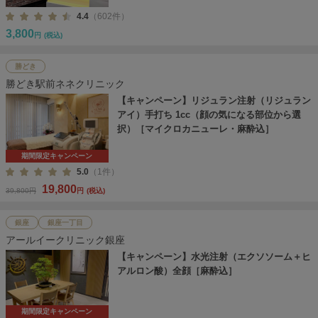
4.4
（602件）
3,800
円
(税込)
勝どき
勝どき駅前ネネクリニック
【キャンペーン】リジュラン注射（リジュラン
アイ）手打ち 1cc（顔の気になる部位から選
択）［マイクロカニューレ・麻酔込］
期間限定キャンペーン
5.0
（1件）
19,800
39,800円
円
(税込)
銀座
銀座一丁目
アールイークリニック銀座
【キャンペーン】水光注射（エクソソーム＋ヒ
アルロン酸）全顔［麻酔込］
期間限定キャンペーン