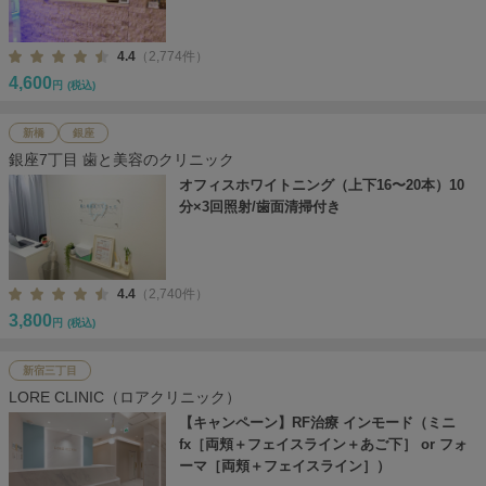
4.4
（2,774件）
4,600
円
(税込)
新橋
銀座
銀座7丁目 歯と美容のクリニック
オフィスホワイトニング（上下16〜20本）10
分×3回照射/歯面清掃付き
4.4
（2,740件）
3,800
円
(税込)
新宿三丁目
LORE CLINIC（ロアクリニック）
【キャンペーン】RF治療 インモード（ミニ
fx［両頬＋フェイスライン＋あご下］ or フォ
ーマ［両頬＋フェイスライン］）