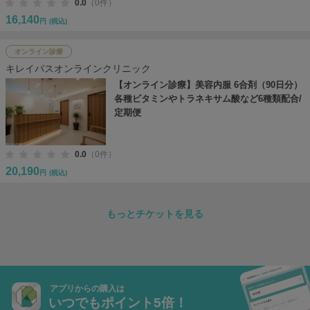
0.0
（0件）
16,140
円
(税込)
オンライン診療
キレイパスオンラインクリニック
【オンライン診療】美容内服 6合剤（90日分）
各種ビタミンやトラネキサム酸など6種類配合/
定期便
0.0
（0件）
20,190
円
(税込)
もっとチケットを見る
アプリからの購入は
いつでもポイント5倍！