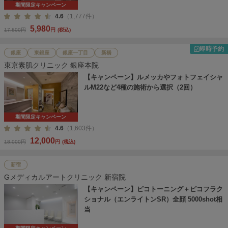
期間限定キャンペーン
4.6
（1,777件）
5,980
17,800円
円
(税込)
即時予約
銀座
東銀座
銀座一丁目
新橋
東京素肌クリニック 銀座本院
【キャンペーン】ルメッカやフォトフェイシャ
ルM22など4種の施術から選択（2回）
期間限定キャンペーン
4.6
（1,603件）
12,000
18,000円
円
(税込)
新宿
Gメディカルアートクリニック 新宿院
【キャンペーン】ピコトーニング＋ピコフラク
ショナル（エンライトンSR）全顔 5000shot相
当