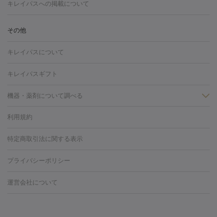
トーニング
ハイドラフェイシャル
マッサージピール
脂肪溶解
キレイパスへの掲載について
しわ・たるみ
注射
美容点滴・美容注射
フォトRF
PRP皮膚再生療法
脂肪
ヒアルロン酸注射
ボトックス注射
ボツリヌストキシン注射
水
冷却
医療脱毛（顔）
医療脱毛（全身）
医療脱毛（あし）
その他
光注射
PRP皮膚再生療法
RF治療（テノール）
スネコス注射
医療脱毛（VIO）
水光注射（ハリ・美肌）
レーザー治療（ハ
美容内服
キレイパスについて
リ・美肌）
光治療（フォトフェイシャルなど）
アートメイク
毛穴・ニキビ跡
BNLS
二重埋没
医療脱毛（背中）
医療脱毛（うで）
医療
キレイパスギフト
フラクショナルレーザー
ピコフラクショナルレーザー
ダーマペ
脱毛（脇）
にんにく注射
ピアス穴あけ
AGA
医療脱毛
ン
機器・薬剤について調べる
ハイドラフェイシャル
ベルベットスキン
ポテンツァ
美
（胸）
ほくろ・いぼ切除
レーザー治療（ほくろ・いぼ除去）
容内服
タトゥー除去
医療痩身
傷跡治療
医療脱毛（おなか）
疲
利用規約
薬剤
労回復点滴・疲労回復注射
くま治療
切開施術
デリケートゾー
リジェノックス
クレヴィエル
ファットインパクト
ヒアルロニ
ほくろ・いぼ
ンケア
ホワイトニング
わきが治療
カベリン
隆鼻術
医療
特定商取引法に関する表示
ダーゼ
サリチル酸マクロゴールピーリング
ボライト
幹細胞培
CO2レーザー
脱毛（お尻）
ショッピングリフト
ガミースマイル治療
レーザ
養上清液
プライバシーポリシー
ー治療（しみ・くすみ）
水光注射（しみ・くすみ）
RF治療
レ
小顔・フェイスライン
ーザー治療（毛穴・ニキビ跡）
涙袋ヒアルロン酸
顎ヒアルロン
機器
運営会社について
HIFU（ハイフ）
糸リフト
ショッピングリフト
酸
唇ヒアルロン酸注射
水光注射（毛穴・ニキビ跡）
鼻ヒアル
ルメッカ
プラズマシャワー
ウルトラセルQプラス
BBL光治
ロン酸注射
医療脱毛（うなじ）
ヒアルロン酸注射（豊胸）
レ
痩身・ダイエット
療
メディオスター
ジェネシス
ウルトラアクセント
ウルト