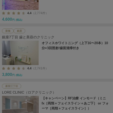
4.4
（2,774件）
4,600
円
(税込)
新橋
銀座
銀座7丁目 歯と美容のクリニック
オフィスホワイトニング（上下16〜20本）10
分×3回照射/歯面清掃付き
4.4
（2,741件）
3,800
円
(税込)
新宿三丁目
LORE CLINIC（ロアクリニック）
【キャンペーン】RF治療 インモード（ミニ
fx［両頬＋フェイスライン＋あご下］ or フォ
ーマ［両頬＋フェイスライン］）