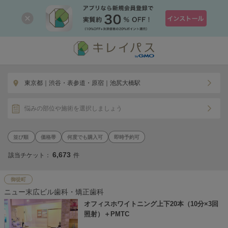
東京都｜渋谷・表参道・原宿｜池尻大橋駅
悩みの部位や施術を選択しましょう
価格帯
何度でも購入可
即時予約可
6,673
該当チケット：
件
御徒町
ニュー末広ビル歯科・矯正歯科
オフィスホワイトニング上下20本（10分×3回
照射）＋PMTC