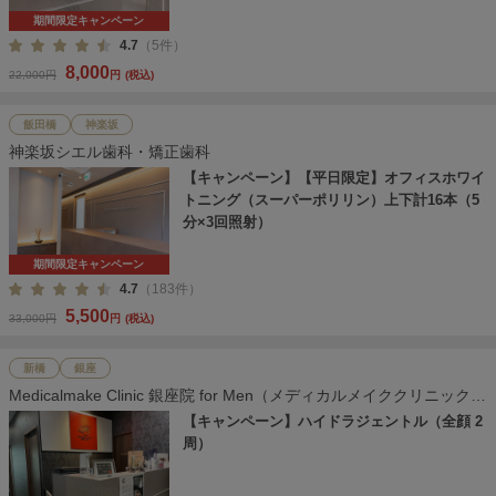
期間限定キャンペーン
4.7
（5件）
8,000
22,000円
円
(税込)
飯田橋
神楽坂
神楽坂シエル歯科・矯正歯科
【キャンペーン】【平日限定】オフィスホワイ
トニング（スーパーポリリン）上下計16本（5
分×3回照射）
期間限定キャンペーン
4.7
（183件）
5,500
33,000円
円
(税込)
新橋
銀座
Medicalmake Clinic 銀座院 for Men（メディカルメイククリニック
銀座院）
【キャンペーン】ハイドラジェントル（全顔 2
周）