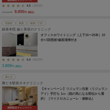
期間限定キャンペーン
4.5
（281件）
9,000
25,000円
円
(税込)
有楽町
銀座
銀座一丁目
銀座本院 歯と美容のクリニック
オフィスホワイトニング（上下16〜20本）10
分×3回照射/歯面清掃付き
4.4
（602件）
3,800
円
(税込)
勝どき
勝どき駅前ネネクリニック
【キャンペーン】リジュラン注射（リジュラン
アイ）手打ち 1cc（顔の気になる部位から選
択）［マイクロカニューレ・麻酔込］
期間限定キャンペーン