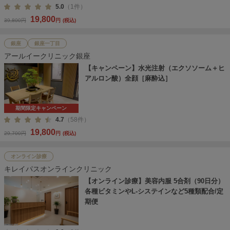
5.0
（1件）
19,800
39,800円
円
(税込)
銀座
銀座一丁目
アールイークリニック銀座
【キャンペーン】水光注射（エクソソーム＋ヒ
アルロン酸）全顔［麻酔込］
期間限定キャンペーン
4.7
（58件）
19,800
29,700円
円
(税込)
オンライン診療
キレイパスオンラインクリニック
【オンライン診療】美容内服 5合剤（90日分）
各種ビタミンやL-システインなど5種類配合/定
期便