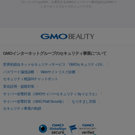
ーザー治療（黒ずみ）
医療脱毛（指）
ダイエット点滴・ ダイエ
脂肪溶解注射
BNLS・BNLS neo
カベリン
輪郭注射（MLM）
「キレイパス byGMO」を運営するGMOビューティー株式会社はGMOイ
ラフォーマー（ウルトラフォーマーⅢ）
サーマクール
イントラ
ンターネットグループのメンバーです。
ット注射
レーザーピーリング
レーザー治療（しみスポット照
脂肪冷却
セル
イントラジェン
QスイッチYAGレーザー
Qスイッチルビ
射）
ベルベットスキン
レーザー治療（赤み改善）
マイクロボ
ーレーザー
ヴァンキッシュ
ミラドライ
フォトRF
美肌
トックス（ボトックスリフト）
クリーニング
GLP-1
セラミッ
美容点滴
美容注射
ケミカルピーリング
マッサージピール
その他
ク治療
医療脱毛（ヒゲ）
ポテンツァ
トラネキサム酸
ジェ
イオン導入
エレクトロポレーション
レーザーピーリング
美
リードファインリフト
肩こり注射
ドラッグデリバリー（ポテン
ントルマックスプロ
イボ取り
シミ取り
シミ取り（皮膚科）
容内服
ツァ）
ハイドラジェントル
ルメッカ
ジェネシス
リジュラン
ラ
GMOインターネットグループのセキュリティ事業について
イムライト
Vビーム
シルファーム
スネコス
インモード
疲労回復・健康
世界初総合ネットセキュリティサービス「GMOセキュリティ24」
オリジオ
ミラノリピール
サーマジェン
リバースピール
パスワード漏洩診断
Webサイトリスク診断
プラセンタ注射
にんにく注射
オンダリフト
ジュベルック
ルビーフラクショナル
セキュリティ相談AIチャットボット
実在証明・盗聴対策
医療脱毛
サイバー攻撃対策（GMOサイバーセキュリティ byイエラエ）
医療脱毛（VIO）
医療脱毛
サイバー攻撃対策（GMO Flatt Security）
なりすまし対策
セキュリティ事業の軌跡
その他
二重埋没
アートメイク
ガミースマイル治療
オフィスホワイト
ニング
ピアス穴あけ