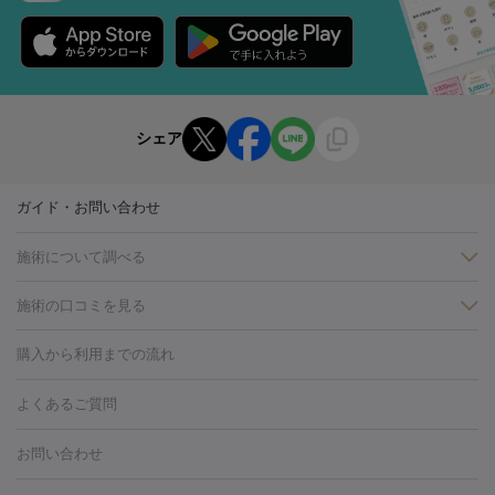
シェア
ガイド・お問い合わせ
施術について調べる
施術の口コミを見る
美白
白玉点滴・白玉注射
高濃度ビタミンC点滴
美容内服
フォトフェイシャルM22
フラクショナルレーザー
レーザートーニ
購入から利用までの流れ
ング
ケミカルピーリング
プラセンタ注射
イオン導入
しみ・そばかす・肝斑
よくあるご質問
HIFU（ハイフ）
白玉点滴・白玉注射
高濃度ビタミンC点滴
フォトフェイシャル
レーザートーニング
ピコレーザートーニン
糸リフト
ボトックス
ボツリヌストキシン
エレクトロポレー
グ
フォトシルクプラス
美容内服
お問い合わせ
ション
ダーマペン
ピコフラクショナルレーザー
ピコレーザー