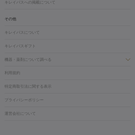
トーニング
ハイドラフェイシャル
マッサージピール
脂肪溶解
キレイパスへの掲載について
しわ・たるみ
注射
美容点滴・美容注射
フォトRF
PRP皮膚再生療法
脂肪
ヒアルロン酸注射
ボトックス注射
ボツリヌストキシン注射
水
冷却
医療脱毛（顔）
医療脱毛（全身）
医療脱毛（あし）
その他
光注射
PRP皮膚再生療法
RF治療（テノール）
スネコス注射
医療脱毛（VIO）
水光注射（ハリ・美肌）
レーザー治療（ハ
美容内服
キレイパスについて
リ・美肌）
光治療（フォトフェイシャルなど）
アートメイク
毛穴・ニキビ跡
BNLS
二重埋没
医療脱毛（背中）
医療脱毛（うで）
医療
キレイパスギフト
フラクショナルレーザー
ピコフラクショナルレーザー
ダーマペ
脱毛（脇）
にんにく注射
ピアス穴あけ
AGA
医療脱毛
ン
機器・薬剤について調べる
ハイドラフェイシャル
ベルベットスキン
ポテンツァ
美
（胸）
ほくろ・いぼ切除
レーザー治療（ほくろ・いぼ除去）
容内服
タトゥー除去
医療痩身
傷跡治療
医療脱毛（おなか）
疲
利用規約
薬剤
労回復点滴・疲労回復注射
くま治療
切開施術
デリケートゾー
リジェノックス
クレヴィエル
ファットインパクト
ヒアルロニ
ほくろ・いぼ
ンケア
ホワイトニング
わきが治療
カベリン
隆鼻術
医療
特定商取引法に関する表示
ダーゼ
サリチル酸マクロゴールピーリング
ボライト
幹細胞培
CO2レーザー
脱毛（お尻）
ショッピングリフト
ガミースマイル治療
レーザ
養上清液
プライバシーポリシー
ー治療（しみ・くすみ）
水光注射（しみ・くすみ）
RF治療
レ
小顔・フェイスライン
ーザー治療（毛穴・ニキビ跡）
涙袋ヒアルロン酸
顎ヒアルロン
機器
運営会社について
HIFU（ハイフ）
糸リフト
ショッピングリフト
酸
唇ヒアルロン酸注射
水光注射（毛穴・ニキビ跡）
鼻ヒアル
ルメッカ
プラズマシャワー
ウルトラセルQプラス
BBL光治
ロン酸注射
医療脱毛（うなじ）
ヒアルロン酸注射（豊胸）
レ
痩身・ダイエット
療
メディオスター
ジェネシス
ウルトラアクセント
ウルト