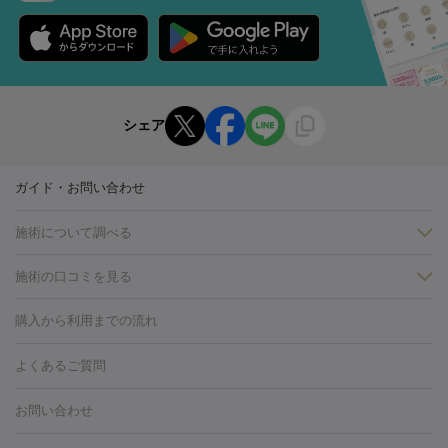
シェア
ガイド・お問い合わせ
施術について調べる
施術の口コミを見る
美白
白玉点滴・白玉注射
高濃度ビタミンC点滴
美容内服
フォトフェイシャルM22
フラクショナルレーザー
レーザートーニ
購入から利用までの流れ
ング
ケミカルピーリング
プラセンタ注射
イオン導入
しみ・そばかす・肝斑
よくあるご質問
HIFU（ハイフ）
白玉点滴・白玉注射
高濃度ビタミンC点滴
フォトフェイシャル
レーザートーニング
ピコレーザートーニン
糸リフト
ボトックス
ボツリヌストキシン
エレクトロポレー
グ
フォトシルクプラス
美容内服
お問い合わせ
ション
ダーマペン
ピコフラクショナルレーザー
ピコレーザー