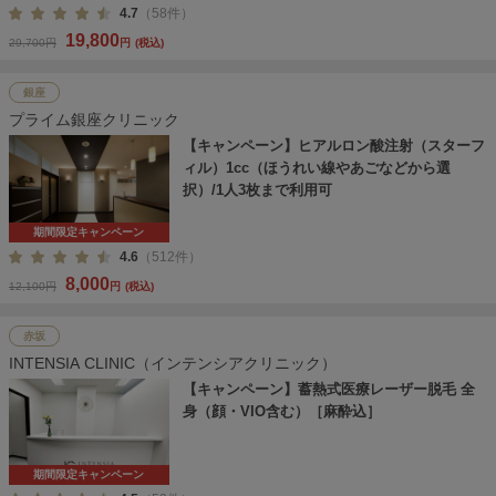
4.7
（58件）
19,800
29,700円
円
(税込)
銀座
プライム銀座クリニック
【キャンペーン】ヒアルロン酸注射（スターフ
ィル）1cc（ほうれい線やあごなどから選
択）/1人3枚まで利用可
期間限定キャンペーン
4.6
（512件）
8,000
12,100円
円
(税込)
赤坂
INTENSIA CLINIC（インテンシアクリニック）
【キャンペーン】蓄熱式医療レーザー脱毛 全
身（顔・VIO含む）［麻酔込］
期間限定キャンペーン