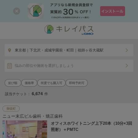
東京都｜下北沢・成城学園前・町田｜祖師ヶ谷大蔵駅
悩みの部位や施術を選択しましょう
価格帯
何度でも購入可
即時予約可
6,674
該当チケット：
件
御徒町
ニュー末広ビル歯科・矯正歯科
オフィスホワイトニング上下20本（10分×3回
照射）＋PMTC