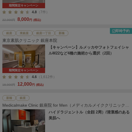
期間限定キャンペーン
4.8
（7件）
8,000
22,000円
円
(税込)
即時予約
銀座
東銀座
銀座一丁目
新橋
東京素肌クリニック 銀座本院
【キャンペーン】ルメッカやフォトフェイシャ
ルM22など4種の施術から選択（2回）
期間限定キャンペーン
4.6
（1,612件）
12,000
18,000円
円
(税込)
新橋
銀座
Medicalmake Clinic 銀座院 for Men（メディカルメイククリニック
銀座院）
ハイドラジェントル（全顔 2周）/清潔感のある
美肌へ