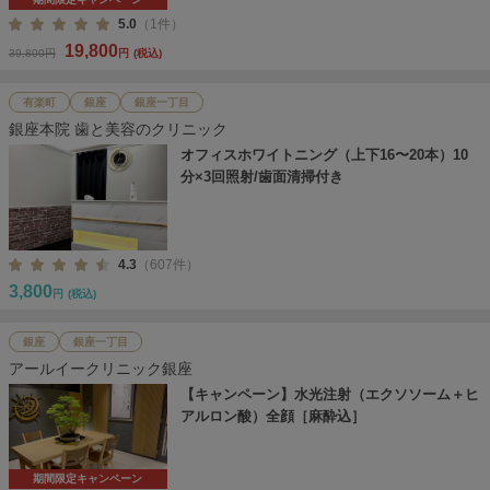
5.0
（1件）
19,800
39,800円
円
(税込)
有楽町
銀座
銀座一丁目
銀座本院 歯と美容のクリニック
オフィスホワイトニング（上下16〜20本）10
分×3回照射/歯面清掃付き
4.3
（607件）
3,800
円
(税込)
銀座
銀座一丁目
アールイークリニック銀座
【キャンペーン】水光注射（エクソソーム＋ヒ
アルロン酸）全顔［麻酔込］
期間限定キャンペーン