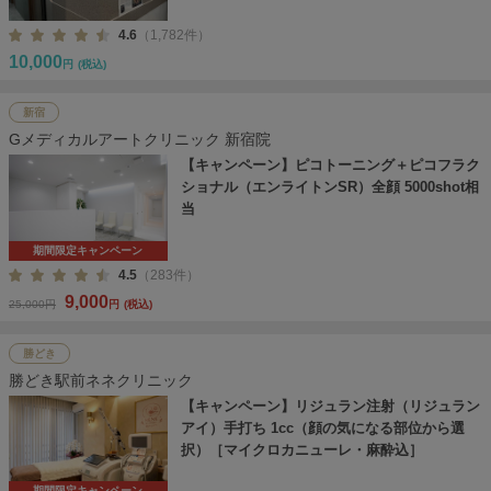
4.6
（1,782件）
10,000
円
(税込)
新宿
Gメディカルアートクリニック 新宿院
【キャンペーン】ピコトーニング＋ピコフラク
ショナル（エンライトンSR）全顔 5000shot相
当
期間限定キャンペーン
4.5
（283件）
9,000
25,000円
円
(税込)
勝どき
勝どき駅前ネネクリニック
【キャンペーン】リジュラン注射（リジュラン
アイ）手打ち 1cc（顔の気になる部位から選
択）［マイクロカニューレ・麻酔込］
期間限定キャンペーン