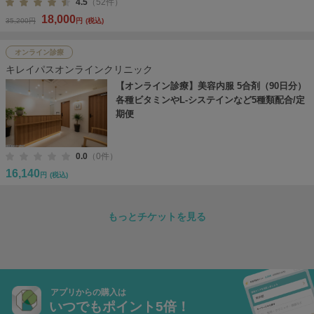
4.5
（52件）
18,000
35,200円
円
(税込)
オンライン診療
キレイパスオンラインクリニック
【オンライン診療】美容内服 5合剤（90日分）
各種ビタミンやL-システインなど5種類配合/定
期便
0.0
（0件）
16,140
円
(税込)
もっとチケットを見る
アプリからの購入は
いつでもポイント5倍！