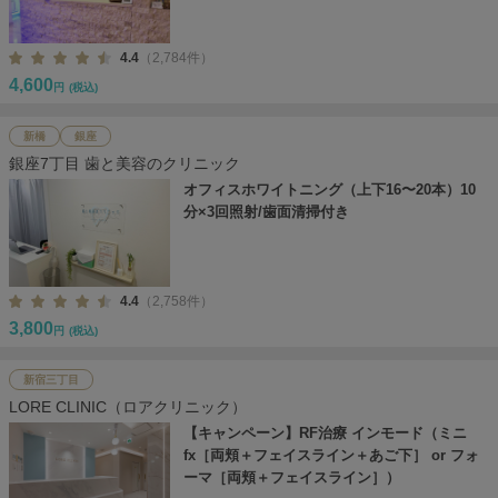
4.4
（2,784件）
4,600
円
(税込)
新橋
銀座
銀座7丁目 歯と美容のクリニック
オフィスホワイトニング（上下16〜20本）10
分×3回照射/歯面清掃付き
4.4
（2,758件）
3,800
円
(税込)
新宿三丁目
LORE CLINIC（ロアクリニック）
【キャンペーン】RF治療 インモード（ミニ
fx［両頬＋フェイスライン＋あご下］ or フォ
ーマ［両頬＋フェイスライン］）