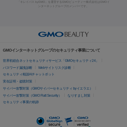
ーザー治療（黒ずみ）
医療脱毛（指）
ダイエット点滴・ ダイエ
脂肪溶解注射
BNLS・BNLS neo
カベリン
輪郭注射（MLM）
「キレイパス byGMO」を運営するGMOビューティー株式会社はGMOイ
ラフォーマー（ウルトラフォーマーⅢ）
サーマクール
イントラ
ンターネットグループのメンバーです。
ット注射
レーザーピーリング
レーザー治療（しみスポット照
脂肪冷却
セル
イントラジェン
QスイッチYAGレーザー
Qスイッチルビ
射）
ベルベットスキン
レーザー治療（赤み改善）
マイクロボ
ーレーザー
ヴァンキッシュ
ミラドライ
フォトRF
美肌
トックス（ボトックスリフト）
クリーニング
GLP-1
セラミッ
美容点滴
美容注射
ケミカルピーリング
マッサージピール
その他
ク治療
医療脱毛（ヒゲ）
ポテンツァ
トラネキサム酸
ジェ
イオン導入
エレクトロポレーション
レーザーピーリング
美
リードファインリフト
肩こり注射
ドラッグデリバリー（ポテン
ントルマックスプロ
イボ取り
シミ取り
シミ取り（皮膚科）
容内服
ツァ）
ハイドラジェントル
ルメッカ
ジェネシス
リジュラン
ラ
GMOインターネットグループのセキュリティ事業について
イムライト
Vビーム
シルファーム
スネコス
インモード
疲労回復・健康
世界初総合ネットセキュリティサービス「GMOセキュリティ24」
オリジオ
ミラノリピール
サーマジェン
リバースピール
パスワード漏洩診断
Webサイトリスク診断
プラセンタ注射
にんにく注射
オンダリフト
ジュベルック
ルビーフラクショナル
セキュリティ相談AIチャットボット
実在証明・盗聴対策
医療脱毛
サイバー攻撃対策（GMOサイバーセキュリティ byイエラエ）
医療脱毛（VIO）
医療脱毛
サイバー攻撃対策（GMO Flatt Security）
なりすまし対策
セキュリティ事業の軌跡
その他
二重埋没
アートメイク
ガミースマイル治療
オフィスホワイト
ニング
ピアス穴あけ