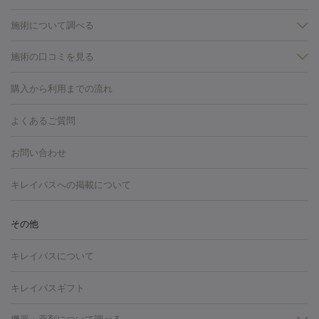
施術について調べる
施術の口コミを見る
美白
白玉点滴・白玉注射
高濃度ビタミンC点滴
美容内服
フォトフェイシャルM22
フラクショナルレーザー
レーザートーニ
購入から利用までの流れ
ング
ケミカルピーリング
プラセンタ注射
イオン導入
しみ・そばかす・肝斑
よくあるご質問
HIFU（ハイフ）
白玉点滴・白玉注射
高濃度ビタミンC点滴
フォトフェイシャル
レーザートーニング
ピコレーザートーニン
糸リフト
ボトックス
ボツリヌストキシン
エレクトロポレー
グ
フォトシルクプラス
美容内服
お問い合わせ
ション
ダーマペン
ピコフラクショナルレーザー
ピコレーザー
トーニング
ハイドラフェイシャル
マッサージピール
脂肪溶解
キレイパスへの掲載について
しわ・たるみ
注射
美容点滴・美容注射
フォトRF
PRP皮膚再生療法
脂肪
ヒアルロン酸注射
ボトックス注射
ボツリヌストキシン注射
水
冷却
医療脱毛（顔）
医療脱毛（全身）
医療脱毛（あし）
その他
光注射
PRP皮膚再生療法
RF治療（テノール）
スネコス注射
医療脱毛（VIO）
水光注射（ハリ・美肌）
レーザー治療（ハ
美容内服
キレイパスについて
リ・美肌）
光治療（フォトフェイシャルなど）
アートメイク
毛穴・ニキビ跡
BNLS
二重埋没
医療脱毛（背中）
医療脱毛（うで）
医療
キレイパスギフト
フラクショナルレーザー
ピコフラクショナルレーザー
ダーマペ
脱毛（脇）
にんにく注射
ピアス穴あけ
AGA
医療脱毛