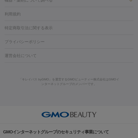
ン
機器・薬剤について調べる
ハイドラフェイシャル
ベルベットスキン
ポテンツァ
美
（胸）
ほくろ・いぼ切除
レーザー治療（ほくろ・いぼ除去）
容内服
タトゥー除去
医療痩身
傷跡治療
医療脱毛（おなか）
疲
利用規約
薬剤
労回復点滴・疲労回復注射
くま治療
切開施術
デリケートゾー
リジェノックス
クレヴィエル
ファットインパクト
ヒアルロニ
ほくろ・いぼ
ンケア
ホワイトニング
わきが治療
カベリン
隆鼻術
医療
特定商取引法に関する表示
ダーゼ
サリチル酸マクロゴールピーリング
ボライト
幹細胞培
CO2レーザー
脱毛（お尻）
ショッピングリフト
ガミースマイル治療
レーザ
養上清液
プライバシーポリシー
ー治療（しみ・くすみ）
水光注射（しみ・くすみ）
RF治療
レ
小顔・フェイスライン
ーザー治療（毛穴・ニキビ跡）
涙袋ヒアルロン酸
顎ヒアルロン
機器
運営会社について
HIFU（ハイフ）
糸リフト
ショッピングリフト
酸
唇ヒアルロン酸注射
水光注射（毛穴・ニキビ跡）
鼻ヒアル
ルメッカ
プラズマシャワー
ウルトラセルQプラス
BBL光治
ロン酸注射
医療脱毛（うなじ）
ヒアルロン酸注射（豊胸）
レ
痩身・ダイエット
療
メディオスター
ジェネシス
ウルトラアクセント
ウルト
ーザー治療（黒ずみ）
医療脱毛（指）
ダイエット点滴・ ダイエ
脂肪溶解注射
BNLS・BNLS neo
カベリン
輪郭注射（MLM）
「キレイパス byGMO」を運営するGMOビューティー株式会社はGMOイ
ラフォーマー（ウルトラフォーマーⅢ）
サーマクール
イントラ
ンターネットグループのメンバーです。
ット注射
レーザーピーリング
レーザー治療（しみスポット照
脂肪冷却
セル
イントラジェン
QスイッチYAGレーザー
Qスイッチルビ
射）
ベルベットスキン
レーザー治療（赤み改善）
マイクロボ
ーレーザー
ヴァンキッシュ
ミラドライ
フォトRF
美肌
トックス（ボトックスリフト）
クリーニング
GLP-1
セラミッ
美容点滴
美容注射
ケミカルピーリング
マッサージピール
その他
ク治療
医療脱毛（ヒゲ）
ポテンツァ
トラネキサム酸
ジェ
イオン導入
エレクトロポレーション
レーザーピーリング
美
リードファインリフト
肩こり注射
ドラッグデリバリー（ポテン
ントルマックスプロ
イボ取り
シミ取り
シミ取り（皮膚科）
容内服
ツァ）
ハイドラジェントル
ルメッカ
ジェネシス
リジュラン
ラ
GMOインターネットグループのセキュリティ事業について