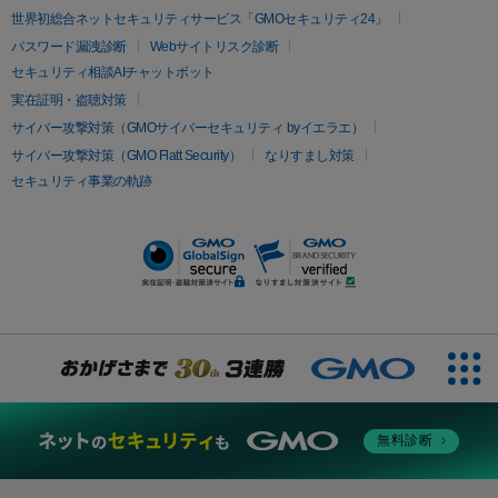
イムライト
Vビーム
シルファーム
スネコス
インモード
疲労回復・健康
世界初総合ネットセキュリティサービス「GMOセキュリティ24」
オリジオ
ミラノリピール
サーマジェン
リバースピール
パスワード漏洩診断
Webサイトリスク診断
プラセンタ注射
にんにく注射
オンダリフト
ジュベルック
ルビーフラクショナル
セキュリティ相談AIチャットボット
実在証明・盗聴対策
医療脱毛
サイバー攻撃対策（GMOサイバーセキュリティ byイエラエ）
医療脱毛（VIO）
医療脱毛
サイバー攻撃対策（GMO Flatt Security）
なりすまし対策
セキュリティ事業の軌跡
その他
二重埋没
アートメイク
ガミースマイル治療
オフィスホワイト
ニング
ピアス穴あけ
無料診断