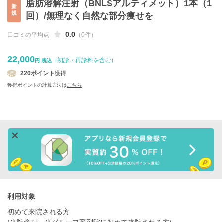
脂肪溶解注射（BNLSアルティメット）1本（1
新
規
回）/無理なく自然な部分痩せを
0.0
口コミの平均点
（0件）
22,000
（初診・再診料を含む）
円
税込
220
ポイント
獲得
獲得ポイントの計算方法は
こちら
利用対象
初めて来院される方