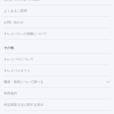
ング
ケミカルピーリング
プラセンタ注射
イオン導入
しみ・そばかす・肝斑
よくあるご質問
HIFU（ハイフ）
白玉点滴・白玉注射
高濃度ビタミンC点滴
フォトフェイシャル
レーザートーニング
ピコレーザートーニン
糸リフト
ボトックス
ボツリヌストキシン
エレクトロポレー
グ
フォトシルクプラス
美容内服
ルビーフラクショナル
お問い合わせ
ション
ダーマペン
ピコフラクショナルレーザー
ピコレーザー
トーニング
ハイドラフェイシャル
マッサージピール
脂肪溶解
キレイパスへの掲載について
しわ・たるみ
注射
美容点滴・美容注射
フォトRF
PRP皮膚再生療法
脂肪
ヒアルロン酸注射
ボトックス注射
ボツリヌストキシン注射
水
冷却
医療脱毛（顔）
医療脱毛（全身）
医療脱毛（あし）
その他
光注射
PRP皮膚再生療法
RF治療（テノール）
スネコス注射
医療脱毛（VIO）
水光注射（ハリ・美肌）
レーザー治療（ハ
美容内服
キレイパスについて
リ・美肌）
光治療（フォトフェイシャルなど）
アートメイク
毛穴・ニキビ跡
BNLS
二重埋没
医療脱毛（背中）
医療脱毛（うで）
医療
キレイパスギフト
フラクショナルレーザー
ピコフラクショナルレーザー
ダーマペ
脱毛（脇）
にんにく注射
ピアス穴あけ
AGA
医療脱毛
ン
機器・薬剤について調べる
ハイドラフェイシャル
ベルベットスキン
ポテンツァ
美
（胸）
ほくろ・いぼ切除
レーザー治療（ほくろ・いぼ除去）
容内服
イソトレチノイン
タトゥー除去
医療痩身
傷跡治療
医療脱毛（おなか）
疲
利用規約
薬剤
労回復点滴・疲労回復注射
くま治療
切開施術
デリケートゾー
リジェノックス
クレヴィエル
ファットインパクト
ヒアルロニ
ほくろ・いぼ
ンケア
ホワイトニング
わきが治療
カベリン
隆鼻術
医療
特定商取引法に関する表示
ダーゼ
サリチル酸マクロゴールピーリング
ボライト
幹細胞培
CO2レーザー
脱毛（お尻）
ショッピングリフト
ガミースマイル治療
レーザ