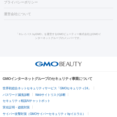
養上清液
リジュラン
ジュベルック
プライバシーポリシー
ー治療（しみ・くすみ）
水光注射（しみ・くすみ）
RF治療
レ
小顔・フェイスライン
ーザー治療（毛穴・ニキビ跡）
涙袋ヒアルロン酸
顎ヒアルロン
機器
運営会社について
HIFU（ハイフ）
糸リフト
ショッピングリフト
オンダリフト
酸
唇ヒアルロン酸注射
水光注射（毛穴・ニキビ跡）
鼻ヒアル
ルメッカ
プラズマシャワー
ウルトラセルQプラス
BBL光治
ロン酸注射
医療脱毛（うなじ）
ヒアルロン酸注射（豊胸）
レ
痩身・ダイエット
療
メディオスター
ジェネシス
ウルトラアクセント
ウルト
ーザー治療（黒ずみ）
医療脱毛（指）
ダイエット点滴・ ダイエ
脂肪溶解注射
BNLS・BNLS neo
カベリン
輪郭注射（MLM）
「キレイパス byGMO」を運営するGMOビューティー株式会社はGMOイ
ラフォーマー（ウルトラフォーマーⅢ）
サーマクール
イントラ
ンターネットグループのメンバーです。
ット注射
レーザーピーリング
レーザー治療（しみスポット照
脂肪冷却
リベルサス
ウゴービ
セル
イントラジェン
QスイッチYAGレーザー
Qスイッチルビ
射）
ベルベットスキン
レーザー治療（赤み改善）
マイクロボ
ーレーザー
ヴァンキッシュ
ミラドライ
フォトRF
アビクリ
美肌
トックス（ボトックスリフト）
クリーニング
GLP-1
セラミッ
ア
ウルセラ
ボルニューマ
美容点滴
美容注射
ケミカルピーリング
マッサージピール
ク治療
医療脱毛（ヒゲ）
ポテンツァ
トラネキサム酸
ジェ
イオン導入
エレクトロポレーション
レーザーピーリング
美
その他
ントルマックスプロ
イボ取り
シミ取り
シミ取り（皮膚科）
容内服
ゼオスキン
ララピール
リードファインリフト
肩こり注射
ドラッグデリバリー（ポテン
ハイドラジェントル
ルメッカ
ジェネシス
リジュラン
ラ
GMOインターネットグループのセキュリティ事業について
ツァ）
イムライト
Vビーム
シルファーム
スネコス
インモード
疲労回復・健康
世界初総合ネットセキュリティサービス「GMOセキュリティ24」
オリジオ
ミラノリピール
サーマジェン
リバースピール
パスワード漏洩診断
Webサイトリスク診断
プラセンタ注射
にんにく注射
オンダリフト
ジュベルック
ルビーフラクショナル
脂肪吸
セキュリティ相談AIチャットボット
引
VISIA肌診断
ボルニューマ
ソフウェーブ
モフィウス
実在証明・盗聴対策
医療脱毛
ザーフ
ジャルプロ
ノーリス
デンシティ
脇ボトックス
サイバー攻撃対策（GMOサイバーセキュリティ byイエラエ）
医療脱毛（VIO）
医療脱毛