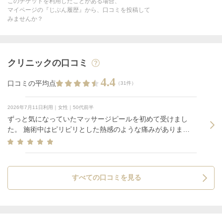
このチケットを利用したことがある場合、
マイページの『じぶん履歴』から、口コミを投稿して
みませんか？
クリニックの口コミ
4.4
口コミの平均点
（31件）
2026年7月11日利用｜女性｜50代前半
ずっと気になっていたマッサージピールを初めて受けまし
た。 施術中はピリピリとした熱感のような痛みがありまし
たが、声をかけながら手際よくマッサージしてくださった
ので全然耐えられるレベルでした
すべての口コミを見る