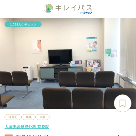
1,528人がチェック
河原町
烏丸
四条
大塚美容形成外科 京都院