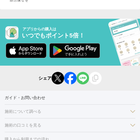
部分痩せを
アプリからの購入は
いつでもポイント5倍！
シェア
ガイド・お問い合わせ
施術について調べる
施術の口コミを見る
美白
白玉点滴・白玉注射
高濃度ビタミンC点滴
美容内服
フォトフェイシャルM22
フラクショナルレーザー
レーザートーニ
購入から利用までの流れ