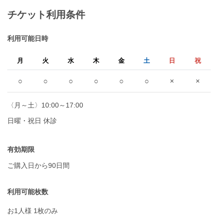
チケット利用条件
利用可能日時
月
火
水
木
金
土
日
祝
○
○
○
○
○
○
×
×
〈月～土〉10:00～17:00
日曜・祝日 休診
有効期限
ご購入日から90日間
利用可能枚数
お1人様 1枚のみ