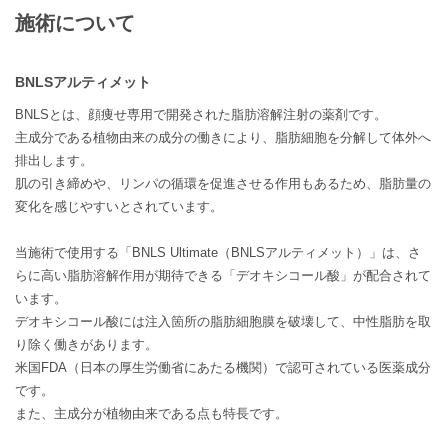
施術について
BNLSアルティメット
BNLSとは、顔痩せ専用で開発された脂肪溶解注射の薬剤です。
主成分である植物由来の成分の働きにより、脂肪細胞を分解して体外へ
排出します。
肌の引き締めや、リンパの循環を促進させる作用もあるため、脂肪量の
変化を感じやすいとされています。
当施術で使用する「BNLS Ultimate（BNLSアルティメット）」は、さ
らに高い脂肪溶解作用が期待できる「デオキシコール酸」が配合されて
います。
デオキシコール酸には注入箇所の脂肪細胞膜を破壊して、中性脂肪を取
り除く働きがあります。
米国FDA（日本の厚生労働省にあたる機関）で認可されている医薬成分
です。
また、主成分が植物由来である点も特長です。