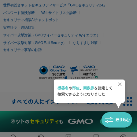
イムライト
Vビーム
シルファーム
スネコス
インモード
疲労回復・健康
世界初総合ネットセキュリティサービス「GMOセキュリティ24」
オリジオ
ミラノリピール
サーマジェン
リバースピール
パスワード漏洩診断
Webサイトリスク診断
プラセンタ注射
にんにく注射
オンダリフト
ジュベルック
ルビーフラクショナル
セキュリティ相談AIチャットボット
実在証明・盗聴対策
医療脱毛
サイバー攻撃対策（GMOサイバーセキュリティ byイエラエ）
医療脱毛（VIO）
医療脱毛
サイバー攻撃対策（GMO Flatt Security）
なりすまし対策
セキュリティ事業の軌跡
その他
二重埋没
アートメイク
ガミースマイル治療
オフィスホワイト
ニング
ピアス穴あけ
機器名
や
部位
、
回数券
を指定して
検索できるようになりました
絞り込む
無料診断