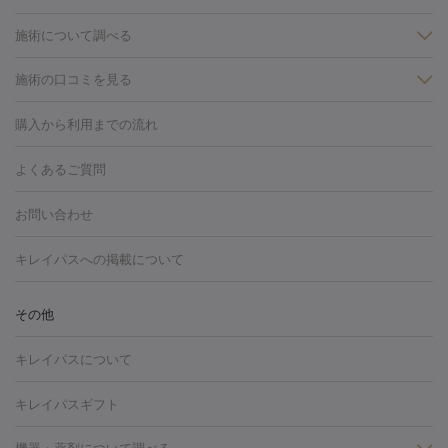
施術について調べる
施術の口コミを見る
美白
白玉点滴・白玉注射
高濃度ビタミンC点滴
美容内服
フォトフェイシャルM22
フラクショナルレーザー
レーザートーニ
購入から利用までの流れ
ング
ケミカルピーリング
プラセンタ注射
イオン導入
しみ・そばかす・肝斑
よくあるご質問
HIFU（ハイフ）
白玉点滴・白玉注射
高濃度ビタミンC点滴
フォトフェイシャル
レーザートーニング
ピコレーザートーニン
糸リフト
ボトックス
ボツリヌストキシン
エレクトロポレー
グ
フォトシルクプラス
美容内服
お問い合わせ
ション
ダーマペン
ピコフラクショナルレーザー
ピコレーザー
トーニング
ハイドラフェイシャル
マッサージピール
脂肪溶解
キレイパスへの掲載について
しわ・たるみ
注射
美容点滴・美容注射
フォトRF
PRP皮膚再生療法
脂肪
ヒアルロン酸注射
ボトックス注射
ボツリヌストキシン注射
水
冷却
医療脱毛（顔）
医療脱毛（全身）
医療脱毛（あし）
その他
光注射
PRP皮膚再生療法
RF治療（テノール）
スネコス注射
医療脱毛（VIO）
水光注射（ハリ・美肌）
レーザー治療（ハ
美容内服
キレイパスについて
リ・美肌）
光治療（フォトフェイシャルなど）
アートメイク
毛穴・ニキビ跡
BNLS
二重埋没
医療脱毛（背中）
医療脱毛（うで）
医療
キレイパスギフト
フラクショナルレーザー
ピコフラクショナルレーザー
ダーマペ
脱毛（脇）
にんにく注射
ピアス穴あけ
AGA
医療脱毛