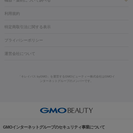
ン
機器・薬剤について調べる
ハイドラフェイシャル
ベルベットスキン
ポテンツァ
美
（胸）
ほくろ・いぼ切除
レーザー治療（ほくろ・いぼ除去）
容内服
タトゥー除去
医療痩身
傷跡治療
医療脱毛（おなか）
疲
利用規約
薬剤
労回復点滴・疲労回復注射
くま治療
切開施術
デリケートゾー
リジェノックス
クレヴィエル
ファットインパクト
ヒアルロニ
ほくろ・いぼ
ンケア
ホワイトニング
わきが治療
カベリン
隆鼻術
医療
特定商取引法に関する表示
ダーゼ
サリチル酸マクロゴールピーリング
ボライト
幹細胞培
CO2レーザー
脱毛（お尻）
ショッピングリフト
ガミースマイル治療
レーザ
養上清液
プライバシーポリシー
ー治療（しみ・くすみ）
水光注射（しみ・くすみ）
RF治療
レ
小顔・フェイスライン
ーザー治療（毛穴・ニキビ跡）
涙袋ヒアルロン酸
顎ヒアルロン
機器
運営会社について
HIFU（ハイフ）
糸リフト
ショッピングリフト
酸
唇ヒアルロン酸注射
水光注射（毛穴・ニキビ跡）
鼻ヒアル
ルメッカ
プラズマシャワー
ウルトラセルQプラス
BBL光治
ロン酸注射
医療脱毛（うなじ）
ヒアルロン酸注射（豊胸）
レ
痩身・ダイエット
療
メディオスター
ジェネシス
ウルトラアクセント
ウルト
ーザー治療（黒ずみ）
医療脱毛（指）
ダイエット点滴・ ダイエ
脂肪溶解注射
BNLS・BNLS neo
カベリン
輪郭注射（MLM）
「キレイパス byGMO」を運営するGMOビューティー株式会社はGMOイ
ラフォーマー（ウルトラフォーマーⅢ）
サーマクール
イントラ
ンターネットグループのメンバーです。
ット注射
レーザーピーリング
レーザー治療（しみスポット照
脂肪冷却
セル
イントラジェン
QスイッチYAGレーザー
Qスイッチルビ
射）
ベルベットスキン
レーザー治療（赤み改善）
マイクロボ
ーレーザー
ヴァンキッシュ
ミラドライ
フォトRF
美肌
トックス（ボトックスリフト）
クリーニング
GLP-1
セラミッ
美容点滴
美容注射
ケミカルピーリング
マッサージピール
その他
ク治療
医療脱毛（ヒゲ）
ポテンツァ
トラネキサム酸
ジェ
イオン導入
エレクトロポレーション
レーザーピーリング
美
リードファインリフト
肩こり注射
ドラッグデリバリー（ポテン
ントルマックスプロ
イボ取り
シミ取り
シミ取り（皮膚科）
容内服
ツァ）
ハイドラジェントル
ルメッカ
ジェネシス
リジュラン
ラ
GMOインターネットグループのセキュリティ事業について