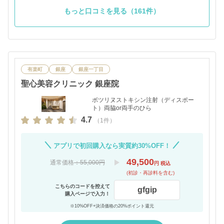
もっと口コミを見る（161件）
有楽町
銀座
銀座一丁目
聖心美容クリニック 銀座院
ボツリヌストキシン注射（ディスポー
ト）両脇or両手のひら
4.7
（1件）
アプリで初回購入なら実質約30%OFF！
49,500
通常価格
：55,000円
円 税込
(初診・再診料を含む)
こちらのコードを控えて
gfgip
購入ページで入力！
※10%OFF+決済価格の20%ポイント還元