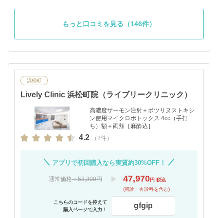
２日後くらいに少しだけ内出血がありましたが、すぐ
に治りました。 ダウンタイムは4日くらいでした。 お
値段も良心的ですし、もうスマイルリップではここ以
もっと口コミを見る（146件）
外にはいかないと思います。
浜松町
Lively Clinic 浜松町院（ライブリークリニック）
高濃度サーモン注射＋ボツリヌストキシ
ン使用マイクロボトックス 4cc（手打
ち）額＋両頬［麻酔込］
4.2
（2件）
アプリで初回購入なら実質約30%OFF！
47,970
通常価格
：53,300円
円 税込
(初診・再診料を含む)
こちらのコードを控えて
gfgip
購入ページで入力！