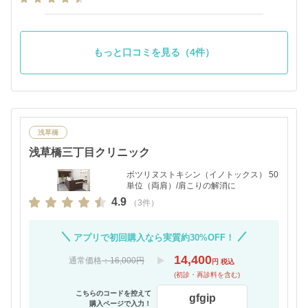
もっと口コミを見る（4件）
浅草橋
浅草橋三丁目クリニック
ボツリヌストキシン（イノトックス） 50
単位（両肩）/肩こりの解消に
4.9
（3件）
アプリで初回購入なら実質約30%OFF！
14,400
通常価格
：16,000円
円 税込
(初診・再診料を含む)
こちらのコードを控えて
gfgip
購入ページで入力！