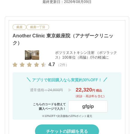
最終更新日：2026年08月09日
銀座
銀座一丁目
Another Clinic 東京銀座院（アナザークリニッ
ク）
ボツリヌストキシン注射 （ボツラック
ス）100単位（両脇）/汗の軽減に
4.7
（2件）
アプリで初回購入なら実質約30%OFF！
22,320
通常価格
：24,800円
円 税込
(初診・再診料を含む)
こちらのコードを控えて
gfgip
購入ページで入力！
※10%OFF+決済価格の20%ポイント還元
チケットの詳細を見る