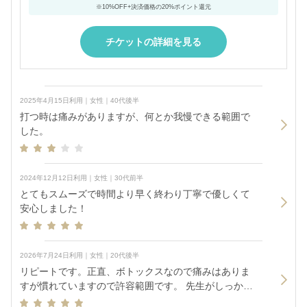
※10%OFF+決済価格の20%ポイント還元
チケットの詳細を見る
2025年4月15日利用｜女性｜40代後半
打つ時は痛みがありますが、何とか我慢できる範囲で
した。
2024年12月12日利用｜女性｜30代前半
とてもスムーズで時間より早く終わり丁寧で優しくて
安心しました！
2026年7月24日利用｜女性｜20代後半
リピートです。正直、ボトックスなので痛みはありま
すが慣れていますので許容範囲です。 先生がしっかり
必要かどうかみてくれるので安心ですし、効果も抜群