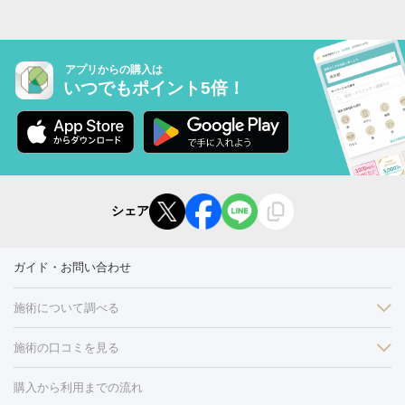
アプリからの購入は
いつでもポイント5倍！
シェア
ガイド・お問い合わせ
施術について調べる
施術の口コミを見る
美白
白玉点滴・白玉注射
高濃度ビタミンC点滴
美容内服
フォトフェイシャルM22
フラクショナルレーザー
レーザートーニ
購入から利用までの流れ
ング
ケミカルピーリング
プラセンタ注射
イオン導入