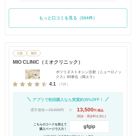
もっと口コミを見る（504件）
大阪
梅田
MIO CLINIC（ミオクリニック）
ボツリヌストキシン注射（ニューロノッ
クス）40単位（両エラ）
4.1
（7件）
アプリで初回購入なら実質約30%OFF！
13,500
通常価格
：15,000円
円 税込
(初診・再診料を含む)
こちらのコードを控えて
gfgip
購入ページで入力！