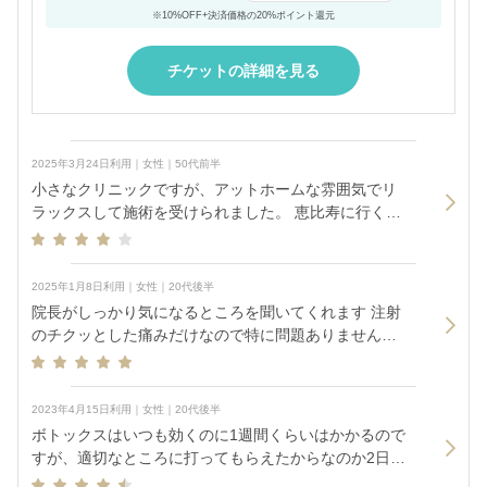
※10%OFF+決済価格の20%ポイント還元
チケットの詳細を見る
2025年3月24日利用｜女性｜50代前半
小さなクリニックですが、アットホームな雰囲気でリ
ラックスして施術を受けられました。 恵比寿に行く際
はおすすめです
2025年1月8日利用｜女性｜20代後半
院長がしっかり気になるところを聞いてくれます 注射
のチクッとした痛みだけなので特に問題ありませんで
した
2023年4月15日利用｜女性｜20代後半
ボトックスはいつも効くのに1週間くらいはかかるので
すが、適切なところに打ってもらえたからなのか2日後
で既に顎の皺が薄れてきて嬉しいです。