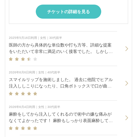
チケットの詳細を見る
2025年5月16日利用｜女性｜30代前半
医師の方から具体的な単位数や打ち方等、詳細な提案
をいただいて非常に満足のいく接客でした。 しかし、
肝心の効果が全く感じられておりません… 別の病院で
韓国製ボトックスを打った時はすぐに効果が出たの
に、今回は全く感じられず、せっかく素敵な病院でぜ
2026年6月6日利用｜女性｜40代前半
ひリピートしたいと思って帰宅したのに残念です。。
スマイルリップを施術しました。 過去に他院でヒアル
注入ししこりになったり、口角ボトックスで口が曲が
ったりしたのでもうやめようと思ってましたが、友人
の唇がとても可愛かったので、こちらに決めました。
結果、こちらで施術してもらって本当に良かったで
2026年6月4日利用｜女性｜30代前半
す。 説明もとっても丁寧で、施術中も逐一何をしてい
麻酔をしてから注入してくれるので術中の嫌な痛みが
るか説明してくださいました。 麻酔をする時に多少痛
なくてよかったです！ 麻酔もしっかり表面麻酔してか
みはありますが、これまで塗る麻酔のみだったので、
ら打ってくれるのでとても上手でした！
比べるとヒアル注入の痛みはかなり少なかったです。