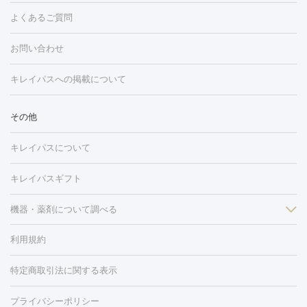
しみ・そばかす・肝斑
よくあるご質問
HIFU（ハイフ）
白玉点滴・白玉注射
高濃度ビタミンC点滴
フォトフェイシャル
レーザートーニング
ピコレーザートーニン
糸リフト
ボトックス
ボツリヌストキシン
エレクトロポレー
グ
フォトシルクプラス
美容内服
ルビーフラクショナル
お問い合わせ
ション
ダーマペン
ピコフラクショナルレーザー
ピコレーザー
トーニング
ハイドラフェイシャル
マッサージピール
脂肪溶解
キレイパスへの掲載について
しわ・たるみ
注射
美容点滴・美容注射
フォトRF
PRP皮膚再生療法
脂肪
ヒアルロン酸注射
ボトックス注射
ボツリヌストキシン注射
水
冷却
医療脱毛（顔）
医療脱毛（全身）
医療脱毛（あし）
その他
光注射
PRP皮膚再生療法
RF治療（テノール）
スネコス注射
医療脱毛（VIO）
水光注射（ハリ・美肌）
レーザー治療（ハ
美容内服
キレイパスについて
リ・美肌）
光治療（フォトフェイシャルなど）
アートメイク
毛穴・ニキビ跡
BNLS
二重埋没
医療脱毛（背中）
医療脱毛（うで）
医療
キレイパスギフト
フラクショナルレーザー
ピコフラクショナルレーザー
ダーマペ
脱毛（脇）
にんにく注射
ピアス穴あけ
AGA
医療脱毛
ン
機器・薬剤について調べる
ハイドラフェイシャル
ベルベットスキン
ポテンツァ
美
（胸）
ほくろ・いぼ切除
レーザー治療（ほくろ・いぼ除去）
容内服
イソトレチノイン
タトゥー除去
医療痩身
傷跡治療
医療脱毛（おなか）
疲
利用規約
薬剤
労回復点滴・疲労回復注射
くま治療
切開施術
デリケートゾー
リジェノックス
クレヴィエル
ファットインパクト
ヒアルロニ
ほくろ・いぼ
ンケア
ホワイトニング
わきが治療
カベリン
隆鼻術
医療
特定商取引法に関する表示
ダーゼ
サリチル酸マクロゴールピーリング
ボライト
幹細胞培
CO2レーザー
脱毛（お尻）
ショッピングリフト
ガミースマイル治療
レーザ
養上清液
リジュラン
ジュベルック
プライバシーポリシー
ー治療（しみ・くすみ）
水光注射（しみ・くすみ）
RF治療
レ