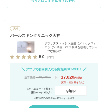
もっと口コミを見る（201件）
天神
パールスキンクリニック天神
ボツリヌストキシン注射（メトックス）
エラ（50単位）/エラ張りを改善してシャ
ープな輪郭に
5.0
（2件）
アプリで初回購入なら実質約30%OFF！
17,820
通常価格
：19,800円
円 税込
(初診・再診料を含む)
こちらのコードを控えて
gfgip
購入ページで入力！
※10%OFF+決済価格の20%ポイント還元