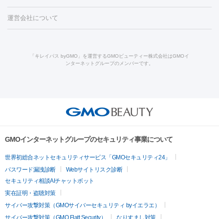
小顔・フェイスライン
ーザー治療（毛穴・ニキビ跡）
涙袋ヒアルロン酸
顎ヒアルロン
機器
運営会社について
HIFU（ハイフ）
糸リフト
ショッピングリフト
オンダリフト
酸
唇ヒアルロン酸注射
水光注射（毛穴・ニキビ跡）
鼻ヒアル
ルメッカ
プラズマシャワー
ウルトラセルQプラス
BBL光治
ロン酸注射
医療脱毛（うなじ）
ヒアルロン酸注射（豊胸）
レ
痩身・ダイエット
療
メディオスター
ジェネシス
ウルトラアクセント
ウルト
ーザー治療（黒ずみ）
医療脱毛（指）
ダイエット点滴・ ダイエ
脂肪溶解注射
BNLS・BNLS neo
カベリン
輪郭注射（MLM）
「キレイパス byGMO」を運営するGMOビューティー株式会社はGMOイ
ラフォーマー（ウルトラフォーマーⅢ）
サーマクール
イントラ
ンターネットグループのメンバーです。
ット注射
レーザーピーリング
レーザー治療（しみスポット照
脂肪冷却
リベルサス
ウゴービ
セル
イントラジェン
QスイッチYAGレーザー
Qスイッチルビ
射）
ベルベットスキン
レーザー治療（赤み改善）
マイクロボ
ーレーザー
ヴァンキッシュ
ミラドライ
フォトRF
アビクリ
美肌
トックス（ボトックスリフト）
クリーニング
GLP-1
セラミッ
ア
ウルセラ
ボルニューマ
美容点滴
美容注射
ケミカルピーリング
マッサージピール
ク治療
医療脱毛（ヒゲ）
ポテンツァ
トラネキサム酸
ジェ
イオン導入
エレクトロポレーション
レーザーピーリング
美
その他
ントルマックスプロ
イボ取り
シミ取り
シミ取り（皮膚科）
容内服
ゼオスキン
ララピール
リードファインリフト
肩こり注射
ドラッグデリバリー（ポテン
ハイドラジェントル
ルメッカ
ジェネシス
リジュラン
ラ
GMOインターネットグループのセキュリティ事業について
ツァ）
イムライト
Vビーム
シルファーム
スネコス
インモード
疲労回復・健康
世界初総合ネットセキュリティサービス「GMOセキュリティ24」
オリジオ
ミラノリピール
サーマジェン
リバースピール
パスワード漏洩診断
Webサイトリスク診断
プラセンタ注射
にんにく注射
オンダリフト
ジュベルック
ルビーフラクショナル
脂肪吸
セキュリティ相談AIチャットボット
引
VISIA肌診断
ボルニューマ
ソフウェーブ
モフィウス
実在証明・盗聴対策
医療脱毛
ザーフ
ジャルプロ
ノーリス
デンシティ
脇ボトックス
サイバー攻撃対策（GMOサイバーセキュリティ byイエラエ）
医療脱毛（VIO）
医療脱毛
サイバー攻撃対策（GMO Flatt Security）
なりすまし対策
IPL
エラボトックス
肩ボトックス
リベルサス
イソトレチ