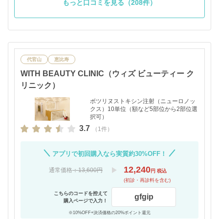
もっと口コミを見る（208件）
代官山
恵比寿
WITH BEAUTY CLINIC（ウィズ ビューティー ク
リニック）
ボツリヌストキシン注射（ニューロノッ
クス）10単位（額など5部位から2部位選
択可）
3.7
（1件）
アプリで初回購入なら実質約30%OFF！
12,240
通常価格
：13,600円
円 税込
(初診・再診料を含む)
こちらのコードを控えて
gfgip
購入ページで入力！
※10%OFF+決済価格の20%ポイント還元