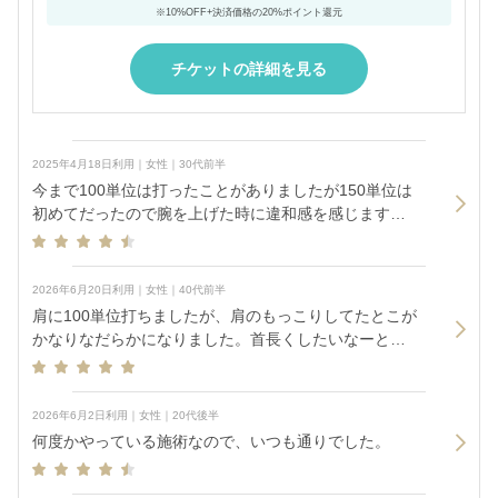
※10%OFF+決済価格の20%ポイント還元
チケットの詳細を見る
2025年4月18日利用｜女性｜30代前半
今まで100単位は打ったことがありましたが150単位は
初めてだったので腕を上げた時に違和感を感じます。
その分効いているのかな？とは思いますが、一部まだ
固いところがあるのでまた今後も投与を検討します。
2026年6月20日利用｜女性｜40代前半
肩に100単位打ちましたが、肩のもっこりしてたとこが
かなりなだらかになりました。首長くしたいなーとい
う目的でしたが、長さ自体は特に変わらず。これから
続けていきたいです。
2026年6月2日利用｜女性｜20代後半
何度かやっている施術なので、いつも通りでした。