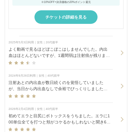
※10%OFF+決済価格の20%ポイント還元
チケットの詳細を見る
2025年5月3日利用｜女性｜20代後半
よく動画で見るほどぼこぼこはしませんでした。内出
血はほとんどないですが、1週間弱は注射痕が残ります
(メイクで隠れます)。 劇的な効果はありませんでした
が、なんとなくハリツヤがでて化粧ノリがいいかもと
いう感じ。継続が必要そうですが、高いので毎月はし
2024年9月26日利用｜女性｜40代前半
んどいかな、、 痛みは思ったより我慢できました。ボ
注射あとの内出血が数日続くのを覚悟していました
ールを握りしめながら耐えられるレベルです。涙が出
が、当日から内出血なしで余裕でびっくりしました。
たポテンツァに比べれば余裕でした。
痛みは我慢できる程度です。
2026年2月4日利用｜女性｜40代前半
初めてエラと目尻にボトックスをうちました。エラに1
00単位全てを打つと頬がコケるかもしれないと聞き60
単位と目尻に12単位の合計72単位分を打って頂きまし