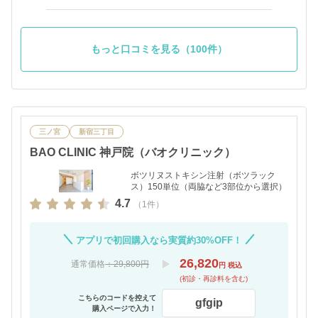
た！痛みを覚悟していましたが思った程痛くなく安心
しました。効果が出てくるのを楽しみにしてます。
もっと口コミを見る（100件）
三ノ宮
新宿三丁目
BAO CLINIC 神戸院（バオクリニック）
ボツリヌストキシン注射（ボツラック
ス）150単位（両脇など3部位から選択）
4.7
（1件）
アプリで初回購入なら実質約30%OFF！
26,820
通常価格
：29,800円
円 税込
(初診・再診料を含む)
こちらのコードを控えて
gfgip
購入ページで入力！