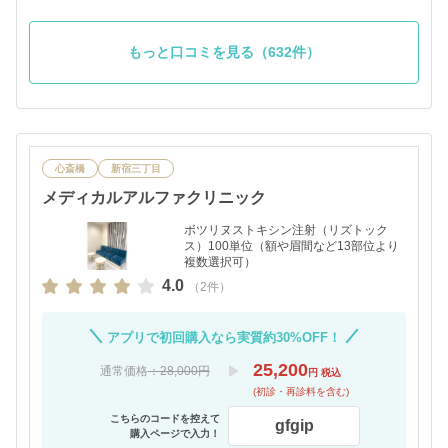
もっと口コミを見る（632件）
心斎橋
新宿三丁目
メディカルアルファクリニック
ボツリヌストキシン注射（リズトック
ス）100単位（額や眉間など13部位より
複数選択可）
4.0
（2件）
アプリで初回購入なら実質約30%OFF！
25,200
通常価格
：28,000円
円 税込
(初診・再診料を含む)
こちらのコードを控えて
gfgip
購入ページで入力！