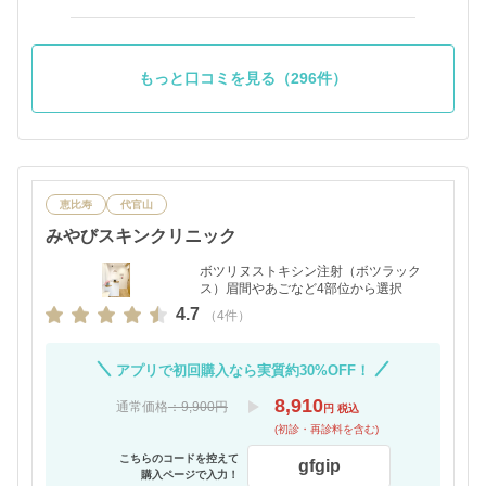
ですのでこれからも通わせていただきます。
もっと口コミを見る（296件）
恵比寿
代官山
みやびスキンクリニック
ボツリヌストキシン注射（ボツラック
ス）眉間やあごなど4部位から選択
4.7
（4件）
アプリで初回購入なら実質約30%OFF！
8,910
通常価格
：9,900円
円 税込
(初診・再診料を含む)
こちらのコードを控えて
gfgip
購入ページで入力！