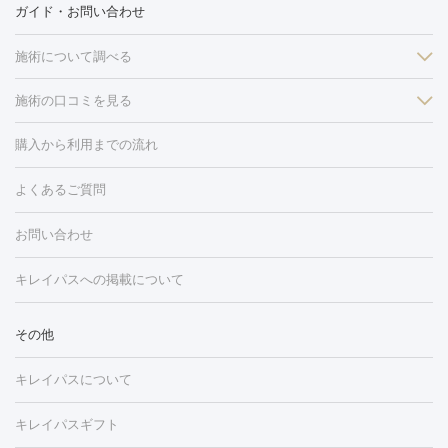
ガイド・お問い合わせ
施術について調べる
施術の口コミを見る
美白
白玉点滴・白玉注射
高濃度ビタミンC点滴
美容内服
フォトフェイシャルM22
フラクショナルレーザー
レーザートーニ
購入から利用までの流れ
ング
ケミカルピーリング
プラセンタ注射
イオン導入
しみ・そばかす・肝斑
よくあるご質問
HIFU（ハイフ）
白玉点滴・白玉注射
高濃度ビタミンC点滴
フォトフェイシャル
レーザートーニング
ピコレーザートーニン
糸リフト
ボトックス
ボツリヌストキシン
エレクトロポレー
グ
フォトシルクプラス
美容内服
お問い合わせ
ション
ダーマペン
ピコフラクショナルレーザー
ピコレーザー
トーニング
ハイドラフェイシャル
マッサージピール
脂肪溶解
キレイパスへの掲載について
しわ・たるみ
注射
美容点滴・美容注射
フォトRF
PRP皮膚再生療法
脂肪
ヒアルロン酸注射
ボトックス注射
ボツリヌストキシン注射
水
冷却
医療脱毛（顔）
医療脱毛（全身）
医療脱毛（あし）
その他
光注射
PRP皮膚再生療法
RF治療（テノール）
スネコス注射
医療脱毛（VIO）
水光注射（ハリ・美肌）
レーザー治療（ハ
美容内服
キレイパスについて
リ・美肌）
光治療（フォトフェイシャルなど）
アートメイク
毛穴・ニキビ跡
BNLS
二重埋没
医療脱毛（背中）
医療脱毛（うで）
医療
キレイパスギフト
フラクショナルレーザー
ピコフラクショナルレーザー
ダーマペ
脱毛（脇）
にんにく注射
ピアス穴あけ
AGA
医療脱毛