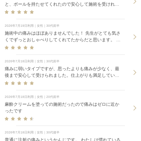
と、ボールを持たせてくれたので安心して施術を受けれ
た。
2026年7月19日利用｜女性｜30代前半
施術中の痛みはほぼありませんでした！ 先生がとても気さ
くでずっとおしゃべりしてくれてたからだと思います。 脇
を打ちましたが効果も抜群でした。 次回は他の箇所もお願
いしたいです。
2026年7月18日利用｜女性｜30代前半
痛みに弱いタイプですが、思ったよりも痛みが少なく、最
後まで安心して受けられました。仕上がりも満足していま
す。
2026年7月18日利用｜女性｜20代前半
麻酔クリームを塗っての施術だったので痛みはゼロに近か
ったです
2026年7月18日利用｜女性｜30代後半
普通に注射の痛みというかんじです。 わたしは慣れている