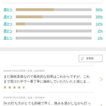
星5つ
50%
星4つ
35%
星3つ
12%
星2つ
2%
星1つ
1%
2026年7月31日利用｜女性｜40代前半
まだ施術直後なので最終的な効果はこれからですが、これ
まで受けた中で一番丁寧に施術していただいたと感じまし
た。首まで細かくしっかり打っていただき、施術後は内出
血や膨らみが出るほど丁寧だったので、これから効果が現
れるのを楽しみにしています。
2026年7月27日利用｜女性｜30代後半
Dr.の打ち方がとても的確で早く、痛みを逃がしながら打っ