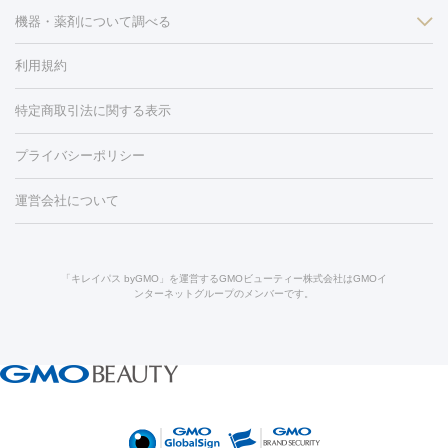
ン
機器・薬剤について調べる
ハイドラフェイシャル
ベルベットスキン
ポテンツァ
美
（胸）
ほくろ・いぼ切除
レーザー治療（ほくろ・いぼ除去）
容内服
タトゥー除去
医療痩身
傷跡治療
医療脱毛（おなか）
疲
利用規約
薬剤
労回復点滴・疲労回復注射
くま治療
切開施術
デリケートゾー
リジェノックス
クレヴィエル
ファットインパクト
ヒアルロニ
ほくろ・いぼ
ンケア
ホワイトニング
わきが治療
カベリン
隆鼻術
医療
特定商取引法に関する表示
ダーゼ
サリチル酸マクロゴールピーリング
ボライト
幹細胞培
CO2レーザー
脱毛（お尻）
ショッピングリフト
ガミースマイル治療
レーザ
養上清液
プライバシーポリシー
ー治療（しみ・くすみ）
水光注射（しみ・くすみ）
RF治療
レ
小顔・フェイスライン
ーザー治療（毛穴・ニキビ跡）
涙袋ヒアルロン酸
顎ヒアルロン
機器
運営会社について
HIFU（ハイフ）
糸リフト
ショッピングリフト
酸
唇ヒアルロン酸注射
水光注射（毛穴・ニキビ跡）
鼻ヒアル
ルメッカ
プラズマシャワー
ウルトラセルQプラス
BBL光治
ロン酸注射
医療脱毛（うなじ）
ヒアルロン酸注射（豊胸）
レ
痩身・ダイエット
療
メディオスター
ジェネシス
ウルトラアクセント
ウルト
ーザー治療（黒ずみ）
医療脱毛（指）
ダイエット点滴・ ダイエ
脂肪溶解注射
BNLS・BNLS neo
カベリン
輪郭注射（MLM）
「キレイパス byGMO」を運営するGMOビューティー株式会社はGMOイ
ラフォーマー（ウルトラフォーマーⅢ）
サーマクール
イントラ
ンターネットグループのメンバーです。
ット注射
レーザーピーリング
レーザー治療（しみスポット照
脂肪冷却
セル
イントラジェン
QスイッチYAGレーザー
Qスイッチルビ
射）
ベルベットスキン
レーザー治療（赤み改善）
マイクロボ
ーレーザー
ヴァンキッシュ
ミラドライ
フォトRF
美肌
トックス（ボトックスリフト）
クリーニング
GLP-1
セラミッ
美容点滴
美容注射
ケミカルピーリング
マッサージピール
その他
ク治療
医療脱毛（ヒゲ）
ポテンツァ
トラネキサム酸
ジェ
イオン導入
エレクトロポレーション
レーザーピーリング
美
リードファインリフト
肩こり注射
ドラッグデリバリー（ポテン
ントルマックスプロ
イボ取り
シミ取り
シミ取り（皮膚科）
容内服
ツァ）
ハイドラジェントル
ルメッカ
ジェネシス
リジュラン
ラ