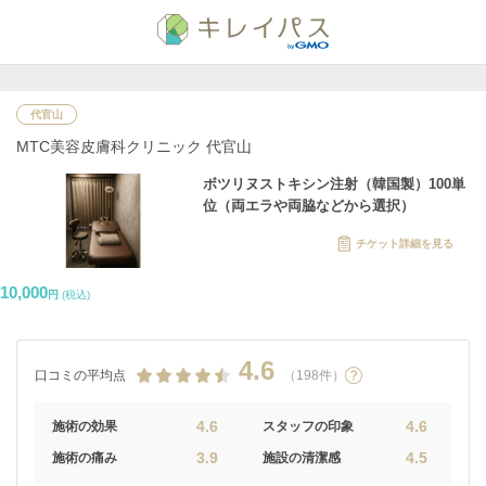
代官山
MTC美容皮膚科クリニック 代官山
ボツリヌストキシン注射（韓国製）100単
位（両エラや両脇などから選択）
チケット詳細を見る
10,000
円
(税込)
4.6
口コミの平均点
（198件）
4.6
4.6
施術の効果
スタッフの印象
3.9
4.5
施術の痛み
施設の清潔感