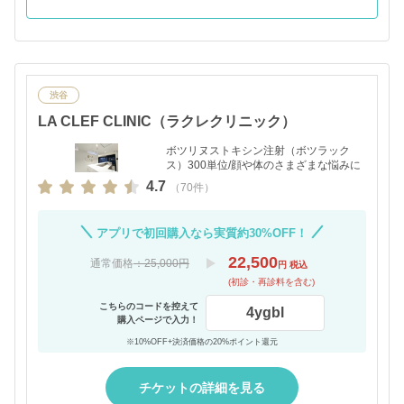
渋谷
LA CLEF CLINIC（ラクレクリニック）
ボツリヌストキシン注射（ボツラック
ス）300単位/顔や体のさまざまな悩みに
4.7
（70件）
アプリで初回購入なら実質約30%OFF！
22,500
通常価格
：25,000円
円 税込
(初診・再診料を含む)
こちらのコードを控えて
4ygbl
購入ページで入力！
※10%OFF+決済価格の20%ポイント還元
チケットの詳細を見る