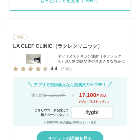
もっと口コミを見る（168件）
渋谷
LA CLEF CLINIC（ラクレクリニック）
ボツリヌストキシン注射（ボツラック
ス）200単位/顔や体のさまざまな悩みに
4.4
（59件）
アプリで初回購入なら実質約30%OFF！
17,100
通常価格
：19,000円
円 税込
(初診・再診料を含む)
こちらのコードを控えて
4ygbl
購入ページで入力！
※10%OFF+決済価格の20%ポイント還元
チケットの詳細を見る