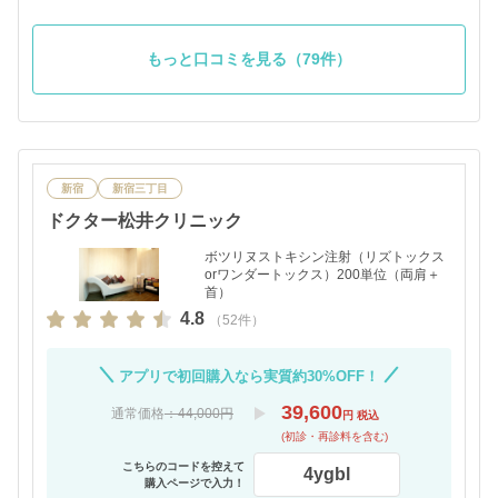
もっと口コミを見る（79件）
新宿
新宿三丁目
ドクター松井クリニック
ボツリヌストキシン注射（リズトックス
orワンダートックス）200単位（両肩＋
首）
4.8
（52件）
アプリで初回購入なら実質約30%OFF！
39,600
通常価格
：44,000円
円 税込
(初診・再診料を含む)
こちらのコードを控えて
4ygbl
購入ページで入力！