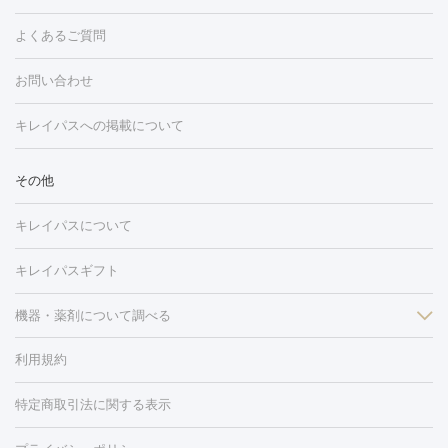
ング
ケミカルピーリング
プラセンタ注射
イオン導入
しみ・そばかす・肝斑
よくあるご質問
HIFU（ハイフ）
白玉点滴・白玉注射
高濃度ビタミンC点滴
フォトフェイシャル
レーザートーニング
ピコレーザートーニン
糸リフト
ボトックス
ボツリヌストキシン
エレクトロポレー
グ
フォトシルクプラス
美容内服
ルビーフラクショナル
お問い合わせ
ション
ダーマペン
ピコフラクショナルレーザー
ピコレーザー
トーニング
ハイドラフェイシャル
マッサージピール
脂肪溶解
キレイパスへの掲載について
しわ・たるみ
注射
美容点滴・美容注射
フォトRF
PRP皮膚再生療法
脂肪
ヒアルロン酸注射
ボトックス注射
ボツリヌストキシン注射
水
冷却
医療脱毛（顔）
医療脱毛（全身）
医療脱毛（あし）
その他
光注射
PRP皮膚再生療法
RF治療（テノール）
スネコス注射
医療脱毛（VIO）
水光注射（ハリ・美肌）
レーザー治療（ハ
美容内服
キレイパスについて
リ・美肌）
光治療（フォトフェイシャルなど）
アートメイク
毛穴・ニキビ跡
BNLS
二重埋没
医療脱毛（背中）
医療脱毛（うで）
医療
キレイパスギフト
フラクショナルレーザー
ピコフラクショナルレーザー
ダーマペ
脱毛（脇）
にんにく注射
ピアス穴あけ
AGA
医療脱毛
ン
機器・薬剤について調べる
ハイドラフェイシャル
ベルベットスキン
ポテンツァ
美
（胸）
ほくろ・いぼ切除
レーザー治療（ほくろ・いぼ除去）
容内服
イソトレチノイン
タトゥー除去
医療痩身
傷跡治療
医療脱毛（おなか）
疲
利用規約
薬剤
労回復点滴・疲労回復注射
くま治療
切開施術
デリケートゾー
リジェノックス
クレヴィエル
ファットインパクト
ヒアルロニ
ほくろ・いぼ
ンケア
ホワイトニング
わきが治療
カベリン
隆鼻術
医療
特定商取引法に関する表示
ダーゼ
サリチル酸マクロゴールピーリング
ボライト
幹細胞培
CO2レーザー
脱毛（お尻）
ショッピングリフト
ガミースマイル治療
レーザ
養上清液
リジュラン
ジュベルック