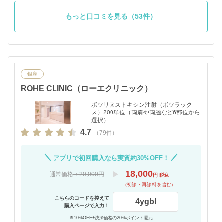
てきて、2週間目には効果が全部出てだいぶ小さくなり
もっと口コミを見る（53件）
ました！今回も期待です✨️
銀座
ROHE CLINIC（ローエクリニック）
ボツリヌストキシン注射（ボツラック
ス）200単位（両肩や両脇など6部位から
選択）
4.7
（79件）
アプリで初回購入なら実質約30%OFF！
18,000
通常価格
：20,000円
円 税込
(初診・再診料を含む)
こちらのコードを控えて
4ygbl
購入ページで入力！
※10%OFF+決済価格の20%ポイント還元