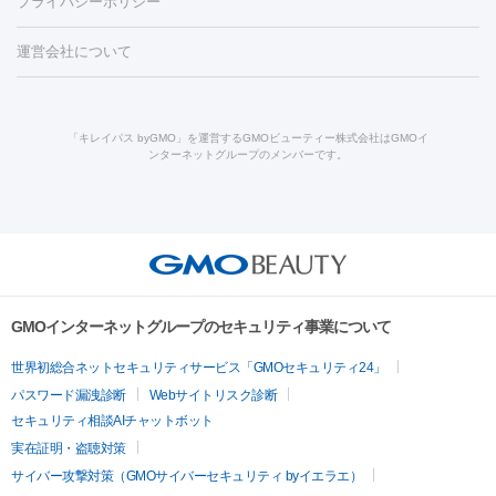
プライバシーポリシー
ー治療（しみ・くすみ）
水光注射（しみ・くすみ）
RF治療
レ
小顔・フェイスライン
ーザー治療（毛穴・ニキビ跡）
涙袋ヒアルロン酸
顎ヒアルロン
機器
運営会社について
HIFU（ハイフ）
糸リフト
ショッピングリフト
オンダリフト
酸
唇ヒアルロン酸注射
水光注射（毛穴・ニキビ跡）
鼻ヒアル
ルメッカ
プラズマシャワー
ウルトラセルQプラス
BBL光治
ロン酸注射
医療脱毛（うなじ）
ヒアルロン酸注射（豊胸）
レ
痩身・ダイエット
療
メディオスター
ジェネシス
ウルトラアクセント
ウルト
ーザー治療（黒ずみ）
医療脱毛（指）
ダイエット点滴・ ダイエ
脂肪溶解注射
BNLS・BNLS neo
カベリン
輪郭注射（MLM）
「キレイパス byGMO」を運営するGMOビューティー株式会社はGMOイ
ラフォーマー（ウルトラフォーマーⅢ）
サーマクール
イントラ
ンターネットグループのメンバーです。
ット注射
レーザーピーリング
レーザー治療（しみスポット照
脂肪冷却
リベルサス
ウゴービ
セル
イントラジェン
QスイッチYAGレーザー
Qスイッチルビ
射）
ベルベットスキン
レーザー治療（赤み改善）
マイクロボ
ーレーザー
ヴァンキッシュ
ミラドライ
フォトRF
アビクリ
美肌
トックス（ボトックスリフト）
クリーニング
GLP-1
セラミッ
ア
ウルセラ
ボルニューマ
美容点滴
美容注射
ケミカルピーリング
マッサージピール
ク治療
医療脱毛（ヒゲ）
ポテンツァ
トラネキサム酸
ジェ
イオン導入
エレクトロポレーション
レーザーピーリング
美
その他
ントルマックスプロ
イボ取り
シミ取り
シミ取り（皮膚科）
容内服
ゼオスキン
ララピール
リードファインリフト
肩こり注射
ドラッグデリバリー（ポテン
ハイドラジェントル
ルメッカ
ジェネシス
リジュラン
ラ
GMOインターネットグループのセキュリティ事業について
ツァ）
イムライト
Vビーム
シルファーム
スネコス
インモード
疲労回復・健康
世界初総合ネットセキュリティサービス「GMOセキュリティ24」
オリジオ
ミラノリピール
サーマジェン
リバースピール
パスワード漏洩診断
Webサイトリスク診断
プラセンタ注射
にんにく注射
オンダリフト
ジュベルック
ルビーフラクショナル
脂肪吸
セキュリティ相談AIチャットボット
引
VISIA肌診断
ボルニューマ
ソフウェーブ
モフィウス
実在証明・盗聴対策
医療脱毛
ザーフ
ジャルプロ
ノーリス
デンシティ
脇ボトックス
サイバー攻撃対策（GMOサイバーセキュリティ byイエラエ）
医療脱毛（VIO）
医療脱毛