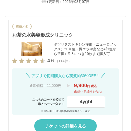
最終更新日：2026年08月07日
御茶ノ水
お茶の水美容形成クリニック
ボツリヌストキシン注射（ニューロノッ
クス）50単位（両エラや肩など4部位か
ら選択）/1人につき10枚まで購入可
4.6
（114件）
アプリで初回購入なら実質約30%OFF！
9,900
通常価格
：11,000円
円 税込
(初診・再診料を含む)
こちらのコードを控えて
4ygbl
購入ページで入力！
※10%OFF+決済価格の20%ポイント還元
チケットの詳細を見る