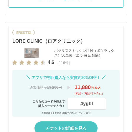
新宿三丁目
LORE CLINIC（ロアクリニック）
ボツリヌストキシン注射（ボツラック
ス）50単位（エラ or 広頚筋）
4.6
（116件）
アプリで初回購入なら実質約30%OFF！
11,880
通常価格
：13,200円
円 税込
(初診・再診料を含む)
こちらのコードを控えて
4ygbl
購入ページで入力！
※10%OFF+決済価格の20%ポイント還元
チケットの詳細を見る