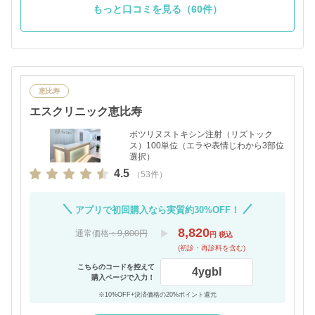
もっと口コミを見る（60件）
恵比寿
エスクリニック恵比寿
ボツリヌストキシン注射（リズトック
ス）100単位（エラや表情じわから3部位
選択）
4.5
（53件）
アプリで初回購入なら実質約30%OFF！
8,820
通常価格
：9,800円
円 税込
(初診・再診料を含む)
こちらのコードを控えて
4ygbl
購入ページで入力！
※10%OFF+決済価格の20%ポイント還元