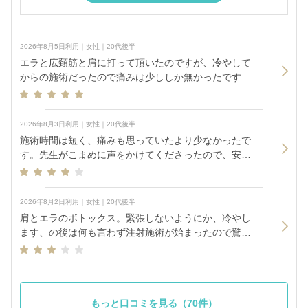
2026年8月5日利用｜女性｜20代後半
エラと広頚筋と肩に打って頂いたのですが、冷やして
からの施術だったので痛みは少ししか無かったです。
特に違和感や腫れなど感じません。
2026年8月3日利用｜女性｜20代後半
施術時間は短く、痛みも思っていたより少なかったで
す。先生がこまめに声をかけてくださったので、安心
して受けることができました。まだ施術直後なので効
果はこれからですが、今後の変化が楽しみです。価格
も利用しやすく、全体的に満足しています
2026年8月2日利用｜女性｜20代後半
肩とエラのボトックス。緊張しないようにか、冷やし
ます、の後は何も言わず注射施術が始まったので驚き
ましたがその方がよかったのかも？効果が出るのが楽
しみです。
もっと口コミを見る（70件）