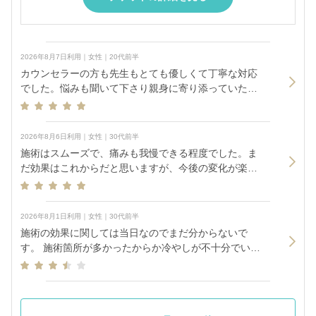
2026年8月7日利用｜女性｜20代前半
カウンセラーの方も先生もとても優しくて丁寧な対応
でした。悩みも聞いて下さり親身に寄り添っていただ
きありがとうございました！ 施術も丁寧に迅速にやっ
ていただきありがとうございます。 施術の前に冷やし
て下さり痛みが軽減した気がします！ ありがとうござ
2026年8月6日利用｜女性｜30代前半
いました！
施術はスムーズで、痛みも我慢できる程度でした。ま
だ効果はこれからだと思いますが、今後の変化が楽し
みです
2026年8月1日利用｜女性｜30代前半
施術の効果に関しては当日なのでまだ分からないで
す。 施術箇所が多かったからか冷やしが不十分でいつ
ものボトックス注射より痛みが強いなと思いました。