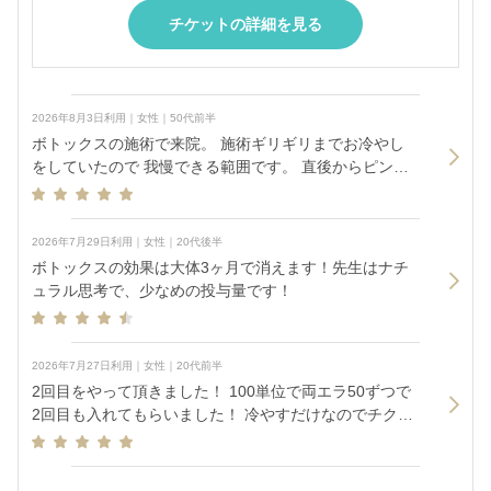
チケットの詳細を見る
2026年8月3日利用｜女性｜50代前半
ボトックスの施術で来院。 施術ギリギリまでお冷やし
をしていたので 我慢できる範囲です。 直後からピンと
張ったような感覚を感じ 効果ぎ楽しみです。
2026年7月29日利用｜女性｜20代後半
ボトックスの効果は大体3ヶ月で消えます！先生はナチ
ュラル思考で、少なめの投与量です！
2026年7月27日利用｜女性｜20代前半
2回目をやって頂きました！ 100単位で両エラ50ずつで
2回目も入れてもらいました！ 冷やすだけなのでチクッ
と痛みは少しありますが、全然すぐ終わるのと、クリ
ニックの方が優しくしてくれるので安心できます！ 前
回の時の効果は１週間くらいからだんだん小さくなっ