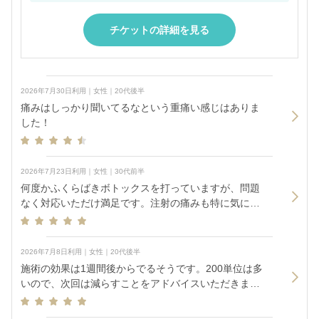
チケットの詳細を見る
2026年7月30日利用｜女性｜20代後半
痛みはしっかり聞いてるなという重痛い感じはありま
した！
2026年7月23日利用｜女性｜30代前半
何度かふくらばきボトックスを打っていますが、問題
なく対応いただけ満足です。注射の痛みも特に気にな
りませんでした。用事があり急いでいたのでカウンセ
リングなしのコースをお願いしましたが、注射する箇
所については筋肉のつき方をよく確認して下さり、医
2026年7月8日利用｜女性｜20代後半
師の方のおすすめに従って打ちました。手早く丁寧に
施術の効果は1週間後からでるそうです。200単位は多
診てもらえました。
いので、次回は減らすことをアドバイスいただきまし
た。痛みは麻酔なしでそれほどなかったのですが、麻
酔なしは2,3割で麻酔してても痛い方もいるそうです。