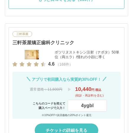
三軒茶屋
三軒茶屋矯正歯科クリニック
ボツリヌストキシン注射（ナボタ）50単
位（両エラ）/憧れの小顔に導く
4.6
（168件）
アプリで初回購入なら実質約30%OFF！
10,440
通常価格
：11,600円
円 税込
(初診・再診料を含む)
こちらのコードを控えて
4ygbl
購入ページで入力！
※10%OFF+決済価格の20%ポイント還元
チケットの詳細を見る