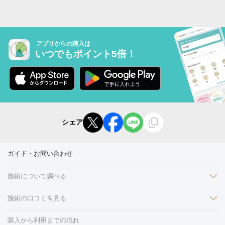
アプリからの購入は
いつでもポイント5倍！
シェア
ガイド・お問い合わせ
施術について調べる
施術の口コミを見る
美白
白玉点滴・白玉注射
高濃度ビタミンC点滴
美容内服
フォトフェイシャルM22
フラクショナルレーザー
レーザートーニ
購入から利用までの流れ