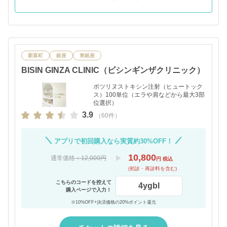
新富町
銀座
東銀座
BISIN GINZA CLINIC（ビシンギンザクリニック）
ボツリヌストキシン注射（ヒュートック
ス）100単位（エラや肩などから最大3部
位選択）
3.9
（60件）
アプリで初回購入なら実質約30%OFF！
10,800
通常価格
：12,000円
円 税込
(初診・再診料を含む)
こちらのコードを控えて
4ygbl
購入ページで入力！
※10%OFF+決済価格の20%ポイント還元