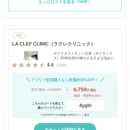
もっと口コミを見る（59件）
渋谷
LA CLEF CLINIC（ラクレクリニック）
ボツリヌストキシン注射（ボツラック
ス）50単位/顔や体のさまざまな悩みに
4.4
（53件）
アプリで初回購入なら実質約30%OFF！
6,750
通常価格
：7,500円
円 税込
(初診・再診料を含む)
こちらのコードを控えて
4ygbl
購入ページで入力！
※10%OFF+決済価格の20%ポイント還元
チケットの詳細を見る