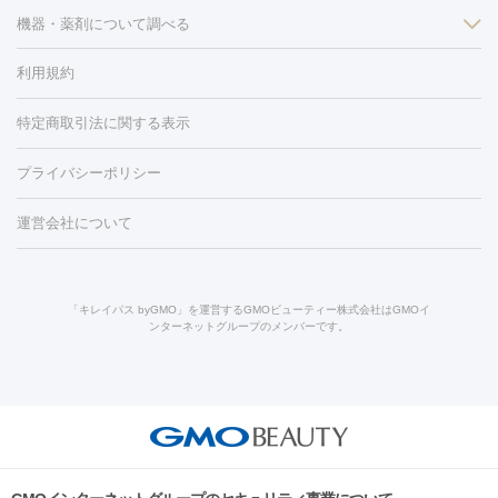
ン
機器・薬剤について調べる
ハイドラフェイシャル
ベルベットスキン
ポテンツァ
美
（胸）
ほくろ・いぼ切除
レーザー治療（ほくろ・いぼ除去）
容内服
タトゥー除去
医療痩身
傷跡治療
医療脱毛（おなか）
疲
利用規約
薬剤
労回復点滴・疲労回復注射
くま治療
切開施術
デリケートゾー
リジェノックス
クレヴィエル
ファットインパクト
ヒアルロニ
ほくろ・いぼ
ンケア
ホワイトニング
わきが治療
カベリン
隆鼻術
医療
特定商取引法に関する表示
ダーゼ
サリチル酸マクロゴールピーリング
ボライト
幹細胞培
CO2レーザー
脱毛（お尻）
ショッピングリフト
ガミースマイル治療
レーザ
養上清液
プライバシーポリシー
ー治療（しみ・くすみ）
水光注射（しみ・くすみ）
RF治療
レ
小顔・フェイスライン
ーザー治療（毛穴・ニキビ跡）
涙袋ヒアルロン酸
顎ヒアルロン
機器
運営会社について
HIFU（ハイフ）
糸リフト
ショッピングリフト
酸
唇ヒアルロン酸注射
水光注射（毛穴・ニキビ跡）
鼻ヒアル
ルメッカ
プラズマシャワー
ウルトラセルQプラス
BBL光治
ロン酸注射
医療脱毛（うなじ）
ヒアルロン酸注射（豊胸）
レ
痩身・ダイエット
療
メディオスター
ジェネシス
ウルトラアクセント
ウルト
ーザー治療（黒ずみ）
医療脱毛（指）
ダイエット点滴・ ダイエ
脂肪溶解注射
BNLS・BNLS neo
カベリン
輪郭注射（MLM）
「キレイパス byGMO」を運営するGMOビューティー株式会社はGMOイ
ラフォーマー（ウルトラフォーマーⅢ）
サーマクール
イントラ
ンターネットグループのメンバーです。
ット注射
レーザーピーリング
レーザー治療（しみスポット照
脂肪冷却
セル
イントラジェン
QスイッチYAGレーザー
Qスイッチルビ
射）
ベルベットスキン
レーザー治療（赤み改善）
マイクロボ
ーレーザー
ヴァンキッシュ
ミラドライ
フォトRF
美肌
トックス（ボトックスリフト）
クリーニング
GLP-1
セラミッ
美容点滴
美容注射
ケミカルピーリング
マッサージピール
その他
ク治療
医療脱毛（ヒゲ）
ポテンツァ
トラネキサム酸
ジェ
イオン導入
エレクトロポレーション
レーザーピーリング
美
リードファインリフト
肩こり注射
ドラッグデリバリー（ポテン
ントルマックスプロ
イボ取り
シミ取り
シミ取り（皮膚科）
容内服
ツァ）
ハイドラジェントル
ルメッカ
ジェネシス
リジュラン
ラ