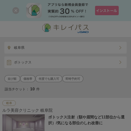
岐阜県
ボトックス
価格帯
何度でも購入可
即時予約可
10
該当チケット：
件
岐阜
ルラ美容クリニック 岐阜院
ボトックス注射（額や眉間など11部位から選
択）/気になる部位のしわ改善に