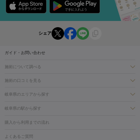
シェア
ガイド・お問い合わせ
施術について調べる
施術の口コミを見る
美白
白玉点滴・白玉注射
高濃度ビタミンC点滴
美容内服
フォトフェイシャルM22
フラクショナルレーザー
レーザートーニ
岐阜県のエリアから探す
ング
ケミカルピーリング
プラセンタ注射
イオン導入
しみ・そばかす・肝斑
岐阜・大垣・各務ヶ原
岐阜県の駅から探す
HIFU（ハイフ）
白玉点滴・白玉注射
高濃度ビタミンC点滴
フォトフェイシャル
レーザートーニング
ピコレーザートーニン
糸リフト
ボトックス
ボツリヌストキシン
エレクトロポレー
岐阜駅
グ
フォトシルクプラス
美容内服
ルビーフラクショナル
購入から利用までの流れ
ション
ダーマペン
ピコフラクショナルレーザー
ピコレーザー
トーニング
ハイドラフェイシャル
マッサージピール
脂肪溶解
よくあるご質問
しわ・たるみ