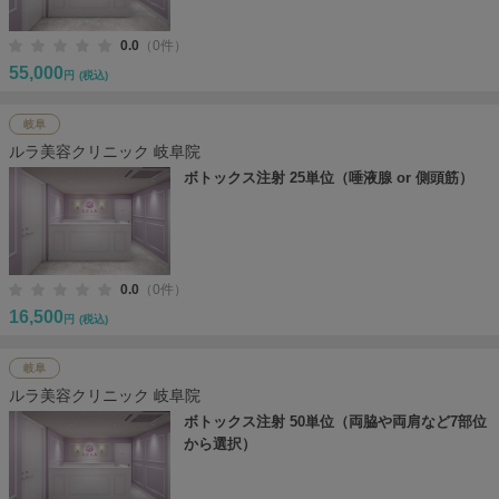
0.0
（0件）
55,000
円
(税込)
岐阜
ルラ美容クリニック 岐阜院
ボトックス注射 25単位（唾液腺 or 側頭筋）
0.0
（0件）
16,500
円
(税込)
岐阜
ルラ美容クリニック 岐阜院
ボトックス注射 50単位（両脇や両肩など7部位
から選択）