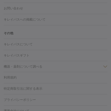
注射
美容点滴・美容注射
フォトRF
PRP皮膚再生療法
脂肪
ヒアルロン酸注射
ボトックス注射
ボツリヌストキシン注射
水
お問い合わせ
冷却
医療脱毛（顔）
医療脱毛（全身）
医療脱毛（あし）
光注射
PRP皮膚再生療法
RF治療（テノール）
スネコス注射
医療脱毛（VIO）
水光注射（ハリ・美肌）
レーザー治療（ハ
美容内服
キレイパスへの掲載について
リ・美肌）
光治療（フォトフェイシャルなど）
アートメイク
毛穴・ニキビ跡
BNLS
二重埋没
医療脱毛（背中）
医療脱毛（うで）
医療
その他
フラクショナルレーザー
ピコフラクショナルレーザー
ダーマペ
脱毛（脇）
にんにく注射
ピアス穴あけ
AGA
医療脱毛
ン
ハイドラフェイシャル
ベルベットスキン
ポテンツァ
美
キレイパスについて
（胸）
ほくろ・いぼ切除
レーザー治療（ほくろ・いぼ除去）
容内服
イソトレチノイン
タトゥー除去
医療痩身
傷跡治療
医療脱毛（おなか）
疲
キレイパスギフト
労回復点滴・疲労回復注射
くま治療
切開施術
デリケートゾー
ほくろ・いぼ
ンケア
ホワイトニング
わきが治療
カベリン
隆鼻術
医療
機器・薬剤について調べる
CO2レーザー
脱毛（お尻）
ショッピングリフト
ガミースマイル治療
レーザ
利用規約
薬剤
ー治療（しみ・くすみ）
水光注射（しみ・くすみ）
RF治療
レ
小顔・フェイスライン
リジェノックス
クレヴィエル
ファットインパクト
ヒアルロニ
ーザー治療（毛穴・ニキビ跡）
涙袋ヒアルロン酸
顎ヒアルロン
特定商取引法に関する表示
HIFU（ハイフ）
糸リフト
ショッピングリフト
オンダリフト
ダーゼ
サリチル酸マクロゴールピーリング
ボライト
幹細胞培
酸
唇ヒアルロン酸注射
水光注射（毛穴・ニキビ跡）
鼻ヒアル
養上清液
リジュラン
ジュベルック
プライバシーポリシー
ロン酸注射
医療脱毛（うなじ）
ヒアルロン酸注射（豊胸）
レ
痩身・ダイエット
ーザー治療（黒ずみ）
医療脱毛（指）
ダイエット点滴・ ダイエ
脂肪溶解注射
BNLS・BNLS neo
カベリン
輪郭注射（MLM）
機器
運営会社について