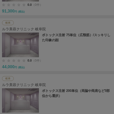
0.0
（0件）
91,300
円
(税込)
岐阜
ルラ美容クリニック 岐阜院
ボトックス注射 75単位（広頸筋）/スッキリし
た印象の顔
0.0
（0件）
44,000
円
(税込)
岐阜
ルラ美容クリニック 岐阜院
ボトックス注射 200単位（両脇や両肩など5部
位から選択）