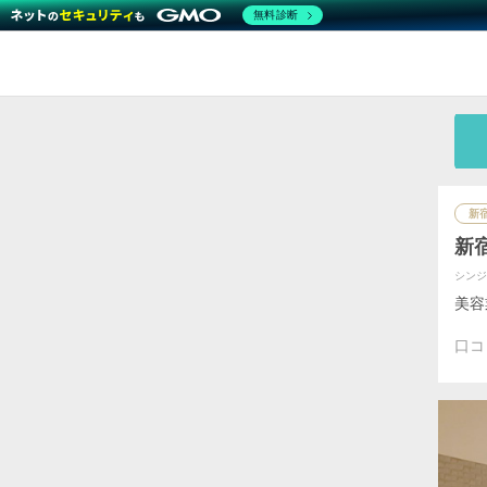
無料診断
新
新
シン
美容
口コ