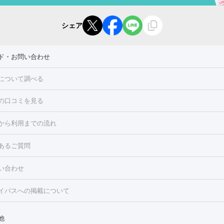
シェア
ド・お問い合わせ
について調べる
の口コミを見る
点滴・白玉注射
高濃度ビタミンC点滴
美容内服
トフェイシャルM22
フラクショナルレーザー
レーザートーニング
から利用までの流れ
ーリング
プラセンタ注射
イオン導入
HIFU（ハイフ）
白玉点滴
・そばかす・肝斑
あるご質問
高濃度ビタミンC点滴
糸リフト
ボトックス
ボツリヌストキシン
トフェイシャル
レーザートーニング
ピコレーザートーニング
フォ
トロポレーション
ダーマペン
ピコフラクショナルレーザー
ピコレ
ラス
美容内服
ルビーフラクショナル
い合わせ
ニング
ハイドラフェイシャル
マッサージピール
脂肪溶解注射
美
美容注射
フォトRF
PRP皮膚再生療法
脂肪冷却
医療脱毛（顔）
イパスへの掲載について
・たるみ
毛（全身）
医療脱毛（あし）
医療脱毛（VIO）
水光注射（ハリ・美
ルロン酸注射
ボトックス注射
ボツリヌストキシン注射
水光注射
レーザー治療（ハリ・美肌）
光治療（フォトフェイシャルなど）
他
再生療法
RF治療（テノール）
スネコス注射
美容内服