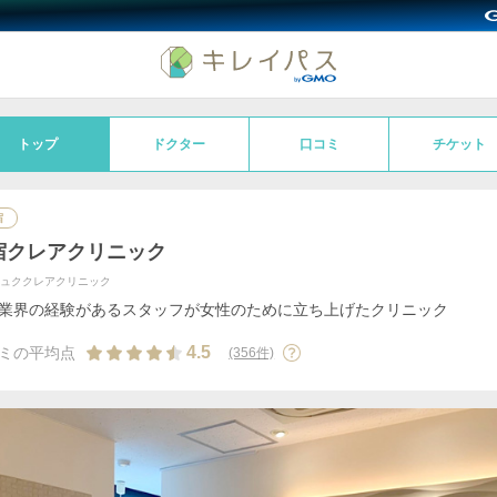
トップ
ドクター
口コミ
チケット
宿
宿クレアクリニック
ジュククレアクリニック
業界の経験があるスタッフが女性のために立ち上げたクリニック
4.5
ミの平均点
(356件)