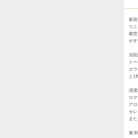
新宿
リニ
都営
やす
当院
トー
カウ
と1
清潔
ロマ
アロ
セレ
また
東洋