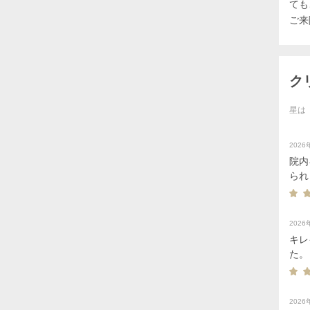
ても
ク
星は
202
院内
られ
202
キレ
た。
202