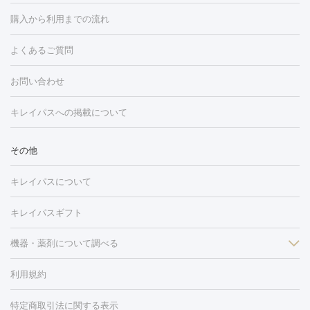
白玉点滴・白玉注射
高濃度ビタミンC点滴
美容内服
フォトフェイシャルM22
フラクショナルレーザー
レーザートーニ
購入から利用までの流れ
ング
ケミカルピーリング
プラセンタ注射
イオン導入
しみ・そばかす・肝斑
よくあるご質問
HIFU（ハイフ）
白玉点滴・白玉注射
高濃度ビタミンC点滴
フォトフェイシャル
レーザートーニング
ピコレーザートーニン
糸リフト
ボトックス
ボツリヌストキシン
エレクトロポレー
グ
フォトシルクプラス
美容内服
ルビーフラクショナル
お問い合わせ
ション
ダーマペン
ピコフラクショナルレーザー
ピコレーザー
トーニング
ハイドラフェイシャル
マッサージピール
脂肪溶解
キレイパスへの掲載について
しわ・たるみ
注射
美容点滴・美容注射
フォトRF
PRP皮膚再生療法
脂肪
ヒアルロン酸注射
ボトックス注射
ボツリヌストキシン注射
水
冷却
医療脱毛（顔）
医療脱毛（全身）
医療脱毛（あし）
その他
光注射
PRP皮膚再生療法
RF治療（テノール）
スネコス注射
医療脱毛（VIO）
水光注射（ハリ・美肌）
レーザー治療（ハ
美容内服
キレイパスについて
リ・美肌）
光治療（フォトフェイシャルなど）
アートメイク
毛穴・ニキビ跡
BNLS
二重埋没
医療脱毛（背中）
医療脱毛（うで）
医療
キレイパスギフト
フラクショナルレーザー
ピコフラクショナルレーザー
ダーマペ
脱毛（脇）
にんにく注射
ピアス穴あけ
AGA
医療脱毛
ン
機器・薬剤について調べる
ハイドラフェイシャル
ベルベットスキン
ポテンツァ
美
（胸）
ほくろ・いぼ切除
レーザー治療（ほくろ・いぼ除去）
容内服
イソトレチノイン
タトゥー除去
医療痩身
傷跡治療
医療脱毛（おなか）
疲
利用規約
薬剤
労回復点滴・疲労回復注射
くま治療
切開施術
デリケートゾー
リジェノックス
クレヴィエル
ファットインパクト
ヒアルロニ
ほくろ・いぼ
ンケア
ホワイトニング
わきが治療
カベリン
隆鼻術
医療
特定商取引法に関する表示