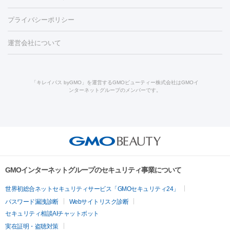
ダーゼ
サリチル酸マクロゴールピーリング
ボライト
幹細胞培
CO2レーザー
脱毛（お尻）
ショッピングリフト
ガミースマイル治療
レーザ
養上清液
リジュラン
ジュベルック
プライバシーポリシー
ー治療（しみ・くすみ）
水光注射（しみ・くすみ）
RF治療
レ
小顔・フェイスライン
ーザー治療（毛穴・ニキビ跡）
涙袋ヒアルロン酸
顎ヒアルロン
機器
運営会社について
HIFU（ハイフ）
糸リフト
ショッピングリフト
オンダリフト
酸
唇ヒアルロン酸注射
水光注射（毛穴・ニキビ跡）
鼻ヒアル
ルメッカ
プラズマシャワー
ウルトラセルQプラス
BBL光治
ロン酸注射
医療脱毛（うなじ）
ヒアルロン酸注射（豊胸）
レ
痩身・ダイエット
療
メディオスター
ジェネシス
ウルトラアクセント
ウルト
ーザー治療（黒ずみ）
医療脱毛（指）
ダイエット点滴・ ダイエ
脂肪溶解注射
BNLS・BNLS neo
カベリン
輪郭注射（MLM）
「キレイパス byGMO」を運営するGMOビューティー株式会社はGMOイ
ラフォーマー（ウルトラフォーマーⅢ）
サーマクール
イントラ
ンターネットグループのメンバーです。
ット注射
レーザーピーリング
レーザー治療（しみスポット照
脂肪冷却
リベルサス
ウゴービ
セル
イントラジェン
QスイッチYAGレーザー
Qスイッチルビ
射）
ベルベットスキン
レーザー治療（赤み改善）
マイクロボ
ーレーザー
ヴァンキッシュ
ミラドライ
フォトRF
アビクリ
美肌
トックス（ボトックスリフト）
クリーニング
GLP-1
セラミッ
ア
ウルセラ
ボルニューマ
美容点滴
美容注射
ケミカルピーリング
マッサージピール
ク治療
医療脱毛（ヒゲ）
ポテンツァ
トラネキサム酸
ジェ
イオン導入
エレクトロポレーション
レーザーピーリング
美
その他
ントルマックスプロ
イボ取り
シミ取り
シミ取り（皮膚科）
容内服
ゼオスキン
ララピール
リードファインリフト
肩こり注射
ドラッグデリバリー（ポテン
ハイドラジェントル
ルメッカ
ジェネシス
リジュラン
ラ
GMOインターネットグループのセキュリティ事業について
ツァ）
イムライト
Vビーム
シルファーム
スネコス
インモード
疲労回復・健康
世界初総合ネットセキュリティサービス「GMOセキュリティ24」
オリジオ
ミラノリピール
サーマジェン
リバースピール
パスワード漏洩診断
Webサイトリスク診断
プラセンタ注射
にんにく注射
オンダリフト
ジュベルック
ルビーフラクショナル
脂肪吸
セキュリティ相談AIチャットボット
引
VISIA肌診断
ボルニューマ
ソフウェーブ
モフィウス
実在証明・盗聴対策
医療脱毛