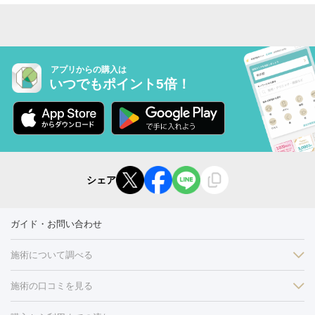
アプリからの購入は
いつでもポイント5倍！
シェア
ガイド・お問い合わせ
施術について調べる
施術の口コミを見る
美白
白玉点滴・白玉注射
高濃度ビタミンC点滴
美容内服
フォトフェイシャルM22
フラクショナルレーザー
レーザートーニ