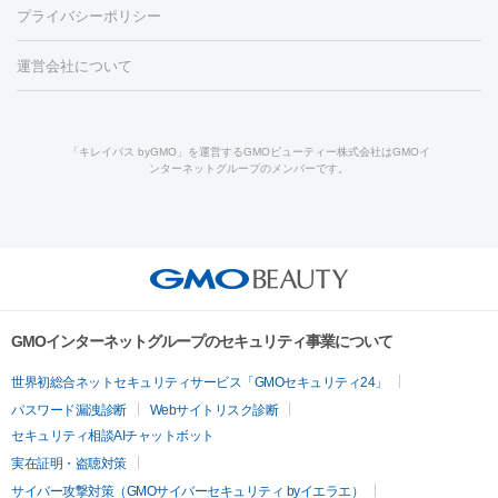
養上清液
リジュラン
ジュベルック
プライバシーポリシー
ー治療（しみ・くすみ）
水光注射（しみ・くすみ）
RF治療
レ
小顔・フェイスライン
ーザー治療（毛穴・ニキビ跡）
涙袋ヒアルロン酸
顎ヒアルロン
機器
運営会社について
HIFU（ハイフ）
糸リフト
ショッピングリフト
オンダリフト
酸
唇ヒアルロン酸注射
水光注射（毛穴・ニキビ跡）
鼻ヒアル
ルメッカ
プラズマシャワー
ウルトラセルQプラス
BBL光治
ロン酸注射
医療脱毛（うなじ）
ヒアルロン酸注射（豊胸）
レ
痩身・ダイエット
療
メディオスター
ジェネシス
ウルトラアクセント
ウルト
ーザー治療（黒ずみ）
医療脱毛（指）
ダイエット点滴・ ダイエ
脂肪溶解注射
BNLS・BNLS neo
カベリン
輪郭注射（MLM）
「キレイパス byGMO」を運営するGMOビューティー株式会社はGMOイ
ラフォーマー（ウルトラフォーマーⅢ）
サーマクール
イントラ
ンターネットグループのメンバーです。
ット注射
レーザーピーリング
レーザー治療（しみスポット照
脂肪冷却
リベルサス
ウゴービ
セル
イントラジェン
QスイッチYAGレーザー
Qスイッチルビ
射）
ベルベットスキン
レーザー治療（赤み改善）
マイクロボ
ーレーザー
ヴァンキッシュ
ミラドライ
フォトRF
アビクリ
美肌
トックス（ボトックスリフト）
クリーニング
GLP-1
セラミッ
ア
ウルセラ
ボルニューマ
美容点滴
美容注射
ケミカルピーリング
マッサージピール
ク治療
医療脱毛（ヒゲ）
ポテンツァ
トラネキサム酸
ジェ
イオン導入
エレクトロポレーション
レーザーピーリング
美
その他
ントルマックスプロ
イボ取り
シミ取り
シミ取り（皮膚科）
容内服
ゼオスキン
ララピール
リードファインリフト
肩こり注射
ドラッグデリバリー（ポテン
ハイドラジェントル
ルメッカ
ジェネシス
リジュラン
ラ
GMOインターネットグループのセキュリティ事業について
ツァ）
イムライト
Vビーム
シルファーム
スネコス
インモード
疲労回復・健康
世界初総合ネットセキュリティサービス「GMOセキュリティ24」
オリジオ
ミラノリピール
サーマジェン
リバースピール
パスワード漏洩診断
Webサイトリスク診断
プラセンタ注射
にんにく注射
オンダリフト
ジュベルック
ルビーフラクショナル
脂肪吸
セキュリティ相談AIチャットボット
引
VISIA肌診断
ボルニューマ
ソフウェーブ
モフィウス
実在証明・盗聴対策
医療脱毛
ザーフ
ジャルプロ
ノーリス
デンシティ
脇ボトックス
サイバー攻撃対策（GMOサイバーセキュリティ byイエラエ）
医療脱毛（VIO）
医療脱毛