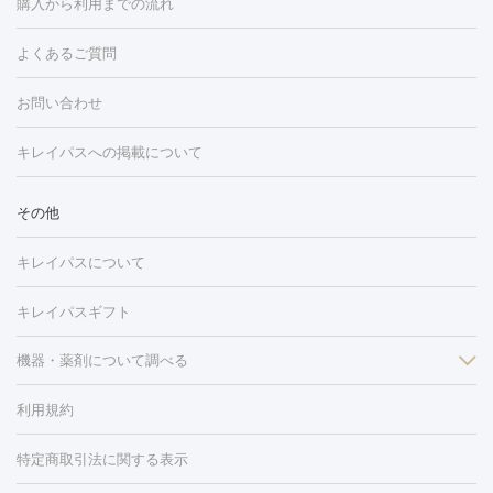
購入から利用までの流れ
ング
ケミカルピーリング
プラセンタ注射
イオン導入
しみ・そばかす・肝斑
よくあるご質問
HIFU（ハイフ）
白玉点滴・白玉注射
高濃度ビタミンC点滴
フォトフェイシャル
レーザートーニング
ピコレーザートーニン
糸リフト
ボトックス
ボツリヌストキシン
エレクトロポレー
グ
フォトシルクプラス
美容内服
ルビーフラクショナル
お問い合わせ
ション
ダーマペン
ピコフラクショナルレーザー
ピコレーザー
トーニング
ハイドラフェイシャル
マッサージピール
脂肪溶解
キレイパスへの掲載について
しわ・たるみ
注射
美容点滴・美容注射
フォトRF
PRP皮膚再生療法
脂肪
ヒアルロン酸注射
ボトックス注射
ボツリヌストキシン注射
水
冷却
医療脱毛（顔）
医療脱毛（全身）
医療脱毛（あし）
その他
光注射
PRP皮膚再生療法
RF治療（テノール）
スネコス注射
医療脱毛（VIO）
水光注射（ハリ・美肌）
レーザー治療（ハ
美容内服
キレイパスについて
リ・美肌）
光治療（フォトフェイシャルなど）
アートメイク
毛穴・ニキビ跡
BNLS
二重埋没
医療脱毛（背中）
医療脱毛（うで）
医療
キレイパスギフト
フラクショナルレーザー
ピコフラクショナルレーザー
ダーマペ
脱毛（脇）
にんにく注射
ピアス穴あけ
AGA
医療脱毛
ン
機器・薬剤について調べる
ハイドラフェイシャル
ベルベットスキン
ポテンツァ
美
（胸）
ほくろ・いぼ切除
レーザー治療（ほくろ・いぼ除去）
容内服
イソトレチノイン
タトゥー除去
医療痩身
傷跡治療
医療脱毛（おなか）
疲
利用規約
薬剤
労回復点滴・疲労回復注射
くま治療
切開施術
デリケートゾー
リジェノックス
クレヴィエル
ファットインパクト
ヒアルロニ
ほくろ・いぼ
ンケア
ホワイトニング
わきが治療
カベリン
隆鼻術
医療
特定商取引法に関する表示
ダーゼ
サリチル酸マクロゴールピーリング
ボライト
幹細胞培
CO2レーザー
脱毛（お尻）
ショッピングリフト
ガミースマイル治療
レーザ