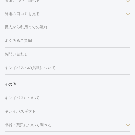
施術について調べる
施術の口コミを見る
美白
白玉点滴・白玉注射
高濃度ビタミンC点滴
美容内服
フォトフェイシャルM22
フラクショナルレーザー
レーザートーニ
購入から利用までの流れ
ング
ケミカルピーリング
プラセンタ注射
イオン導入
しみ・そばかす・肝斑
よくあるご質問
HIFU（ハイフ）
白玉点滴・白玉注射
高濃度ビタミンC点滴
フォトフェイシャル
レーザートーニング
ピコレーザートーニン
糸リフト
ボトックス
ボツリヌストキシン
エレクトロポレー
グ
フォトシルクプラス
美容内服
ルビーフラクショナル
お問い合わせ
ション
ダーマペン
ピコフラクショナルレーザー
ピコレーザー
トーニング
ハイドラフェイシャル
マッサージピール
脂肪溶解
キレイパスへの掲載について
しわ・たるみ
注射
美容点滴・美容注射
フォトRF
PRP皮膚再生療法
脂肪
ヒアルロン酸注射
ボトックス注射
ボツリヌストキシン注射
水
冷却
医療脱毛（顔）
医療脱毛（全身）
医療脱毛（あし）
その他
光注射
PRP皮膚再生療法
RF治療（テノール）
スネコス注射
医療脱毛（VIO）
水光注射（ハリ・美肌）
レーザー治療（ハ
美容内服
キレイパスについて
リ・美肌）
光治療（フォトフェイシャルなど）
アートメイク
毛穴・ニキビ跡
BNLS
二重埋没
医療脱毛（背中）
医療脱毛（うで）
医療
キレイパスギフト
フラクショナルレーザー
ピコフラクショナルレーザー
ダーマペ
脱毛（脇）
にんにく注射
ピアス穴あけ
AGA
医療脱毛
ン
機器・薬剤について調べる
ハイドラフェイシャル
ベルベットスキン
ポテンツァ
美
（胸）
ほくろ・いぼ切除
レーザー治療（ほくろ・いぼ除去）
容内服
イソトレチノイン
タトゥー除去
医療痩身
傷跡治療
医療脱毛（おなか）
疲