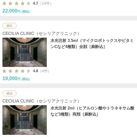
4.7
（14件）
22,000
円
(税込)
横浜
CECILIA CLINIC（セシリアクリニック）
水光注射 3.5ml（マイクロボトックスやビタミ
ンCなど4種類）全顔［麻酔込］
4.8
（4件）
19,000
円
(税込)
横浜
CECILIA CLINIC（セシリアクリニック）
水光注射 2ml（ヒアルロン酸やトラネキサム酸
など3種類）両頬［麻酔込］