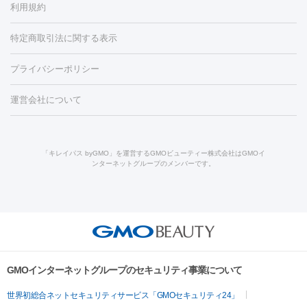
利用規約
薬剤
労回復点滴・疲労回復注射
くま治療
切開施術
デリケートゾー
リジェノックス
クレヴィエル
ファットインパクト
ヒアルロニ
ほくろ・いぼ
ンケア
ホワイトニング
わきが治療
カベリン
隆鼻術
医療
特定商取引法に関する表示
ダーゼ
サリチル酸マクロゴールピーリング
ボライト
幹細胞培
CO2レーザー
脱毛（お尻）
ショッピングリフト
ガミースマイル治療
レーザ
養上清液
リジュラン
ジュベルック
プライバシーポリシー
ー治療（しみ・くすみ）
水光注射（しみ・くすみ）
RF治療
レ
小顔・フェイスライン
ーザー治療（毛穴・ニキビ跡）
涙袋ヒアルロン酸
顎ヒアルロン
機器
運営会社について
HIFU（ハイフ）
糸リフト
ショッピングリフト
オンダリフト
酸
唇ヒアルロン酸注射
水光注射（毛穴・ニキビ跡）
鼻ヒアル
ルメッカ
プラズマシャワー
ウルトラセルQプラス
BBL光治
ロン酸注射
医療脱毛（うなじ）
ヒアルロン酸注射（豊胸）
レ
痩身・ダイエット
療
メディオスター
ジェネシス
ウルトラアクセント
ウルト
ーザー治療（黒ずみ）
医療脱毛（指）
ダイエット点滴・ ダイエ
脂肪溶解注射
BNLS・BNLS neo
カベリン
輪郭注射（MLM）
「キレイパス byGMO」を運営するGMOビューティー株式会社はGMOイ
ラフォーマー（ウルトラフォーマーⅢ）
サーマクール
イントラ
ンターネットグループのメンバーです。
ット注射
レーザーピーリング
レーザー治療（しみスポット照
脂肪冷却
リベルサス
ウゴービ
セル
イントラジェン
QスイッチYAGレーザー
Qスイッチルビ
射）
ベルベットスキン
レーザー治療（赤み改善）
マイクロボ
ーレーザー
ヴァンキッシュ
ミラドライ
フォトRF
アビクリ
美肌
トックス（ボトックスリフト）
クリーニング
GLP-1
セラミッ
ア
ウルセラ
ボルニューマ
美容点滴
美容注射
ケミカルピーリング
マッサージピール
ク治療
医療脱毛（ヒゲ）
ポテンツァ
トラネキサム酸
ジェ
イオン導入
エレクトロポレーション
レーザーピーリング
美
その他
ントルマックスプロ
イボ取り
シミ取り
シミ取り（皮膚科）
容内服
ゼオスキン
ララピール
リードファインリフト
肩こり注射
ドラッグデリバリー（ポテン
ハイドラジェントル
ルメッカ
ジェネシス
リジュラン
ラ
GMOインターネットグループのセキュリティ事業について
ツァ）
イムライト
Vビーム
シルファーム
スネコス
インモード
疲労回復・健康
世界初総合ネットセキュリティサービス「GMOセキュリティ24」
オリジオ
ミラノリピール
サーマジェン
リバースピール