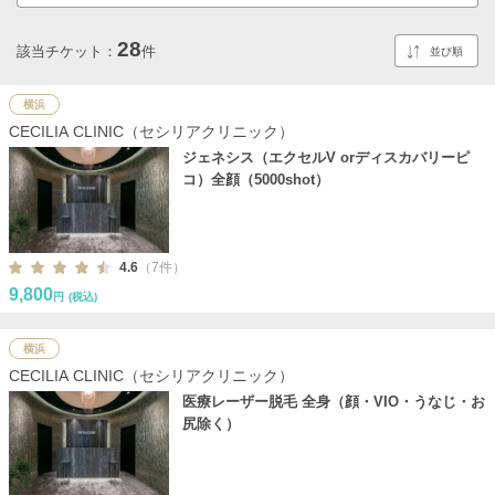
28
該当チケット：
件
横浜
CECILIA CLINIC（セシリアクリニック）
ジェネシス（エクセルV orディスカバリーピ
コ）全顔（5000shot）
4.6
（7件）
9,800
円
(税込)
横浜
CECILIA CLINIC（セシリアクリニック）
医療レーザー脱毛 全身（顔・VIO・うなじ・お
尻除く）