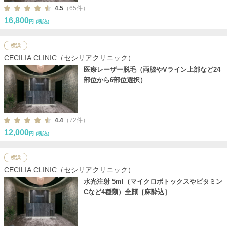
4.5
（65件）
16,800
円
(税込)
横浜
CECILIA CLINIC（セシリアクリニック）
医療レーザー脱毛（両脇やVライン上部など24
部位から6部位選択）
4.4
（72件）
12,000
円
(税込)
横浜
CECILIA CLINIC（セシリアクリニック）
水光注射 5ml（マイクロボトックスやビタミン
Cなど4種類）全顔［麻酔込］