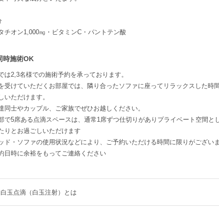
分
タチオン1,000㎎・ビタミンC・パントテン酸
同時施術OK
では2,3名様での施術予約を承っております。
を受けていただくお部屋では、隣り合ったソファに座ってリラックスした時
しいただけます。
達同士やカップル、ご家族でぜひお越しください。
部で5席ある点滴スペースは、通常1席ずつ仕切りがありプライベート空間と
たりとお過ごしいただけます
ッド・ソファの使用状況などにより、ご予約いただける時間に限りがござい
約日時に余裕をもってご連絡ください
白玉点滴（白玉注射）とは