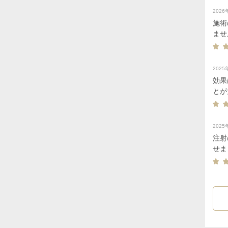
202
施術
ませ
202
効果
とが
ら続
202
注射
せま