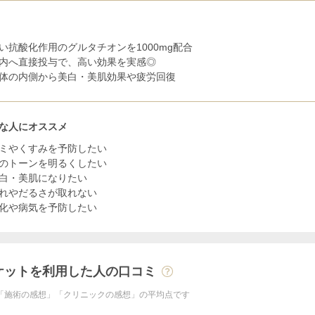
い抗酸化作用のグルタチオンを1000mg配合
内へ直接投与で、高い効果を実感◎
体の内側から美白・美肌効果や疲労回復
な人にオススメ
ミやくすみを予防したい
のトーンを明るくしたい
白・美肌になりたい
れやだるさが取れない
化や病気を予防したい
ケットを利用した人の口コミ
「施術の感想」「クリニックの感想」の平均点です