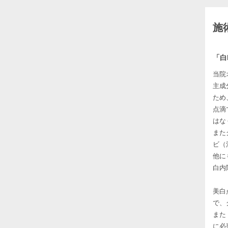
施
「白
当院
主成
ため
点滴
はな
また
ビ（
他に
白内
美白
で、
また
に必