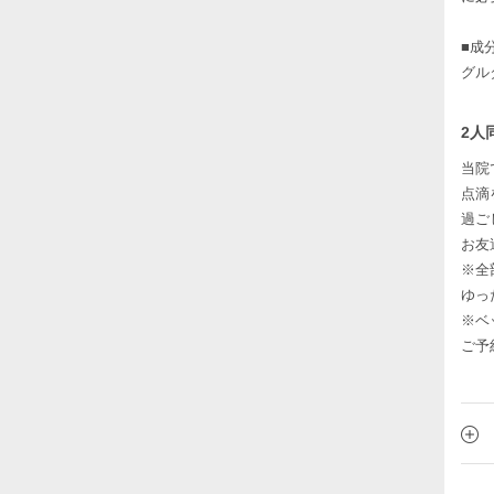
■成
グル
2人
当院
点滴
過ご
お友
※全
ゆっ
※ベ
ご予