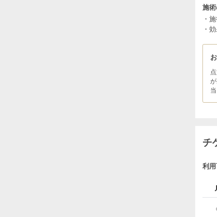
施術
・施
・効
点
が
当
チ
利用