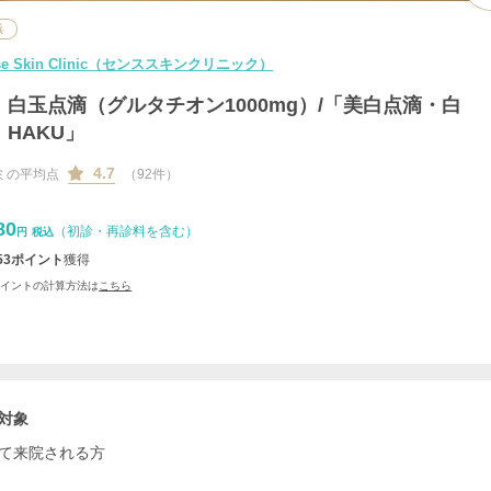
浜
se Skin Clinic（センススキンクリニック）
白玉点滴（グルタチオン1000mg）/「美白点滴・白
HAKU」
4.7
ミの平均点
（92件）
80
（初診・再診料を含む）
円
税込
53
ポイント
獲得
ポイントの計算方法は
こちら
対象
て来院される方