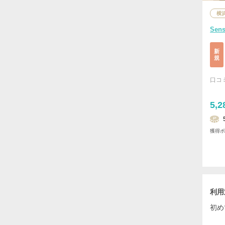
横
Sen
新
規
口コ
5,2
獲得
利用
初め