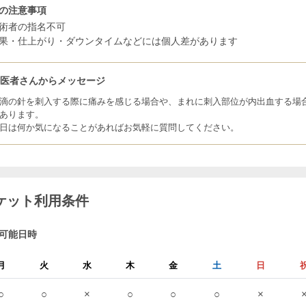
の注意事項
術者の指名不可
果・仕上がり・ダウンタイムなどには個人差があります
お医者さんからメッセージ
滴の針を刺入する際に痛みを感じる場合や、まれに刺入部位が内出血する場
あります。
日は何か気になることがあればお気軽に質問してください。
ケット利用条件
可能日時
月
火
水
木
金
土
日
○
○
×
○
○
○
×