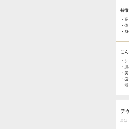
特徴
・高
・体
・身
こん
・シ
・肌
・美
・疲
・老
チ
星は