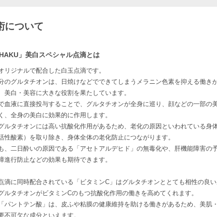
術について
HAKU」美白スペシャル点滴とは
オリジナルで配合した白玉点滴です。
分のグルタチオンは、日焼けなどでできてしまうメラニン色素を抑える働き
、美白・美容に大きな役割を果たしています。
で血液に直接投与することで、グルタチオンが全身に巡り、顔などの一部の
く、全身の美白に効果的に作用します。
グルタチオンには高い抗酸化作用があるため、老化の原因といわれている身
活性酸素）を取り除き、身体全体の老化防止につながります。
も、二日酔いの原因である「アセトアルデヒド」の無毒化や、肝機能障害の
障進行防止などの効果も期待できます。
点滴に同時配合されている「ビタミンC」はグルタチオンととても相性の良い
グルタチオンがビタミンCのもつ抗酸化作用の働きを高めてくれます。
「パントテン酸」は、皮ふや粘膜の健康維持を助ける働きがあるため、美肌
要不可欠な成分といえます。