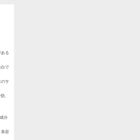
がある
美白で
体のサ
予防、
成分
・美容