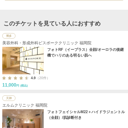
このチケットを見ている人におすすめ
博多
美容外科・形成外科ビスポーククリニック 福岡院
フォトRF（イープラス）全顔/オーロラの後継
機でハリのある明るい肌へ
4.9
（20件）
11,000
円
(税込)
天神
エルムクリニック 福岡院
フォトフェイシャルM22＋ハイドラジェントル
（全顔）/肌診断付き