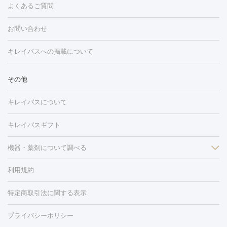
よくあるご質問
HIFU（ハイフ）
白玉点滴・白玉注射
高濃度ビタミンC点滴
フォトフェイシャル
レーザートーニング
ピコレーザートーニン
糸リフト
ボトックス
ボツリヌストキシン
エレクトロポレー
グ
フォトシルクプラス
美容内服
ルビーフラクショナル
お問い合わせ
ション
ダーマペン
ピコフラクショナルレーザー
ピコレーザー
トーニング
ハイドラフェイシャル
マッサージピール
脂肪溶解
キレイパスへの掲載について
しわ・たるみ
注射
美容点滴・美容注射
フォトRF
PRP皮膚再生療法
脂肪
ヒアルロン酸注射
ボトックス注射
ボツリヌストキシン注射
水
冷却
医療脱毛（顔）
医療脱毛（全身）
医療脱毛（あし）
その他
光注射
PRP皮膚再生療法
RF治療（テノール）
スネコス注射
医療脱毛（VIO）
水光注射（ハリ・美肌）
レーザー治療（ハ
美容内服
キレイパスについて
リ・美肌）
光治療（フォトフェイシャルなど）
アートメイク
毛穴・ニキビ跡
BNLS
二重埋没
医療脱毛（背中）
医療脱毛（うで）
医療
キレイパスギフト
フラクショナルレーザー
ピコフラクショナルレーザー
ダーマペ
脱毛（脇）
にんにく注射
ピアス穴あけ
AGA
医療脱毛
ン
機器・薬剤について調べる
ハイドラフェイシャル
ベルベットスキン
ポテンツァ
美
（胸）
ほくろ・いぼ切除
レーザー治療（ほくろ・いぼ除去）
容内服
イソトレチノイン
タトゥー除去
医療痩身
傷跡治療
医療脱毛（おなか）
疲
利用規約
薬剤
労回復点滴・疲労回復注射
くま治療
切開施術
デリケートゾー
リジェノックス
クレヴィエル
ファットインパクト
ヒアルロニ
ほくろ・いぼ
ンケア
ホワイトニング
わきが治療
カベリン
隆鼻術
医療
特定商取引法に関する表示
ダーゼ
サリチル酸マクロゴールピーリング
ボライト
幹細胞培
CO2レーザー
脱毛（お尻）
ショッピングリフト
ガミースマイル治療
レーザ
養上清液
リジュラン
ジュベルック
プライバシーポリシー
ー治療（しみ・くすみ）
水光注射（しみ・くすみ）
RF治療
レ
小顔・フェイスライン