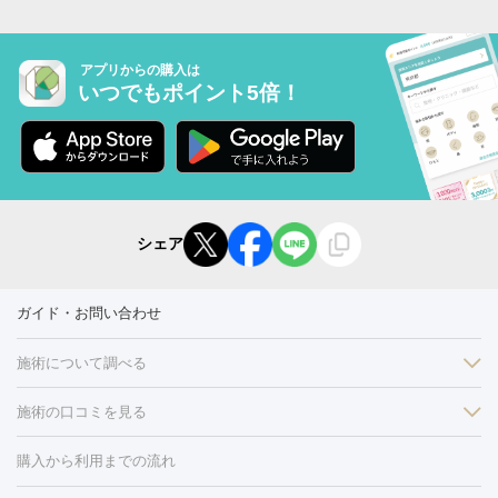
アプリからの購入は
いつでもポイント5倍！
シェア
ガイド・お問い合わせ
施術について調べる
施術の口コミを見る
美白
白玉点滴・白玉注射
高濃度ビタミンC点滴
美容内服
フォトフェイシャルM22
フラクショナルレーザー
レーザートーニ
購入から利用までの流れ
ング
ケミカルピーリング
プラセンタ注射
イオン導入
しみ・そばかす・肝斑