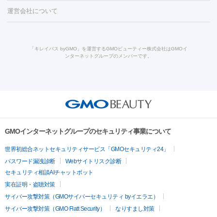
ーザー治療（毛穴・ニキビ跡）
涙袋ヒアルロン酸
顎ヒアルロン
機器
運営会社について
HIFU（ハイフ）
糸リフト
ショッピングリフト
オンダリフト
酸
唇ヒアルロン酸注射
水光注射（毛穴・ニキビ跡）
鼻ヒアル
ルメッカ
プラズマシャワー
ウルトラセルQプラス
BBL光治
ロン酸注射
医療脱毛（うなじ）
ヒアルロン酸注射（豊胸）
レ
痩身・ダイエット
療
メディオスター
ジェネシス
ウルトラアクセント
ウルト
ーザー治療（黒ずみ）
医療脱毛（指）
ダイエット点滴・ ダイエ
脂肪溶解注射
BNLS・BNLS neo
カベリン
輪郭注射（MLM）
「キレイパス byGMO」を運営するGMOビューティー株式会社はGMOイ
ラフォーマー（ウルトラフォーマーⅢ）
サーマクール
イントラ
ンターネットグループのメンバーです。
ット注射
レーザーピーリング
レーザー治療（しみスポット照
脂肪冷却
リベルサス
ウゴービ
セル
イントラジェン
QスイッチYAGレーザー
Qスイッチルビ
射）
ベルベットスキン
レーザー治療（赤み改善）
マイクロボ
ーレーザー
ヴァンキッシュ
ミラドライ
フォトRF
アビクリ
美肌
トックス（ボトックスリフト）
クリーニング
GLP-1
セラミッ
ア
ウルセラ
ボルニューマ
美容点滴
美容注射
ケミカルピーリング
マッサージピール
ク治療
医療脱毛（ヒゲ）
ポテンツァ
トラネキサム酸
ジェ
イオン導入
エレクトロポレーション
レーザーピーリング
美
その他
ントルマックスプロ
イボ取り
シミ取り
シミ取り（皮膚科）
容内服
ゼオスキン
ララピール
リードファインリフト
肩こり注射
ドラッグデリバリー（ポテン
ハイドラジェントル
ルメッカ
ジェネシス
リジュラン
ラ
GMOインターネットグループのセキュリティ事業について
ツァ）
イムライト
Vビーム
シルファーム
スネコス
インモード
疲労回復・健康
世界初総合ネットセキュリティサービス「GMOセキュリティ24」
オリジオ
ミラノリピール
サーマジェン
リバースピール
パスワード漏洩診断
Webサイトリスク診断
プラセンタ注射
にんにく注射
オンダリフト
ジュベルック
ルビーフラクショナル
脂肪吸
セキュリティ相談AIチャットボット
引
VISIA肌診断
ボルニューマ
ソフウェーブ
モフィウス
実在証明・盗聴対策
医療脱毛
ザーフ
ジャルプロ
ノーリス
デンシティ
脇ボトックス
サイバー攻撃対策（GMOサイバーセキュリティ byイエラエ）
医療脱毛（VIO）
医療脱毛
サイバー攻撃対策（GMO Flatt Security）
なりすまし対策
IPL
エラボトックス
肩ボトックス
リベルサス
イソトレチ