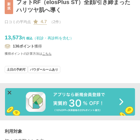
フォトRF（elosPlus ST）全顔/引き締まった
新
規
ハリツヤ肌へ導く
4.7
口コミの平均点
（2件）
13,573
（初診・再診料を含む）
円
税込
136
ポイント
獲得
獲得ポイントの計算方法は
こちら
土日の予約可
パウダールームあり
利用対象