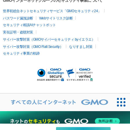
GMOインターネットグループのセキュリティ事業について
ツァ）
イムライト
Vビーム
シルファーム
スネコス
インモード
疲労回復・健康
世界初総合ネットセキュリティサービス「GMOセキュリティ24」
オリジオ
ミラノリピール
サーマジェン
リバースピール
パスワード漏洩診断
Webサイトリスク診断
プラセンタ注射
にんにく注射
オンダリフト
ジュベルック
ルビーフラクショナル
脂肪吸
セキュリティ相談AIチャットボット
引
VISIA肌診断
ボルニューマ
ソフウェーブ
モフィウス
実在証明・盗聴対策
医療脱毛
ザーフ
ジャルプロ
ノーリス
デンシティ
脇ボトックス
サイバー攻撃対策（GMOサイバーセキュリティ byイエラエ）
医療脱毛（VIO）
医療脱毛
サイバー攻撃対策（GMO Flatt Security）
なりすまし対策
IPL
エラボトックス
肩ボトックス
リベルサス
イソトレチ
セキュリティ事業の軌跡
その他
ノイン
ピコトーニング
ピーリング
二重埋没
アートメイク
ガミースマイル治療
オフィスホワイト
ニング
ピアス穴あけ
無料診断