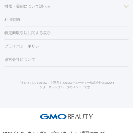
ン
機器・薬剤について調べる
ハイドラフェイシャル
ベルベットスキン
ポテンツァ
美
（胸）
ほくろ・いぼ切除
レーザー治療（ほくろ・いぼ除去）
容内服
イソトレチノイン
タトゥー除去
医療痩身
傷跡治療
医療脱毛（おなか）
疲
利用規約
薬剤
労回復点滴・疲労回復注射
くま治療
切開施術
デリケートゾー
リジェノックス
クレヴィエル
ファットインパクト
ヒアルロニ
ほくろ・いぼ
ンケア
ホワイトニング
わきが治療
カベリン
隆鼻術
医療
特定商取引法に関する表示
ダーゼ
サリチル酸マクロゴールピーリング
ボライト
幹細胞培
CO2レーザー
脱毛（お尻）
ショッピングリフト
ガミースマイル治療
レーザ
養上清液
リジュラン
ジュベルック
プライバシーポリシー
ー治療（しみ・くすみ）
水光注射（しみ・くすみ）
RF治療
レ
小顔・フェイスライン
ーザー治療（毛穴・ニキビ跡）
涙袋ヒアルロン酸
顎ヒアルロン
機器
運営会社について
HIFU（ハイフ）
糸リフト
ショッピングリフト
オンダリフト
酸
唇ヒアルロン酸注射
水光注射（毛穴・ニキビ跡）
鼻ヒアル
ルメッカ
プラズマシャワー
ウルトラセルQプラス
BBL光治
ロン酸注射
医療脱毛（うなじ）
ヒアルロン酸注射（豊胸）
レ
痩身・ダイエット
療
メディオスター
ジェネシス
ウルトラアクセント
ウルト
ーザー治療（黒ずみ）
医療脱毛（指）
ダイエット点滴・ ダイエ
脂肪溶解注射
BNLS・BNLS neo
カベリン
輪郭注射（MLM）
「キレイパス byGMO」を運営するGMOビューティー株式会社はGMOイ
ラフォーマー（ウルトラフォーマーⅢ）
サーマクール
イントラ
ンターネットグループのメンバーです。
ット注射
レーザーピーリング
レーザー治療（しみスポット照
脂肪冷却
リベルサス
ウゴービ
セル
イントラジェン
QスイッチYAGレーザー
Qスイッチルビ
射）
ベルベットスキン
レーザー治療（赤み改善）
マイクロボ
ーレーザー
ヴァンキッシュ
ミラドライ
フォトRF
アビクリ
美肌
トックス（ボトックスリフト）
クリーニング
GLP-1
セラミッ
ア
ウルセラ
ボルニューマ
美容点滴
美容注射
ケミカルピーリング
マッサージピール
ク治療
医療脱毛（ヒゲ）
ポテンツァ
トラネキサム酸
ジェ
イオン導入
エレクトロポレーション
レーザーピーリング
美
その他
ントルマックスプロ
イボ取り
シミ取り
シミ取り（皮膚科）
容内服
ゼオスキン
ララピール
リードファインリフト
肩こり注射
ドラッグデリバリー（ポテン
ハイドラジェントル
ルメッカ
ジェネシス
リジュラン
ラ