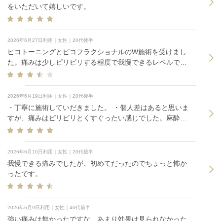
をいただいて嬉しいです。
2026年6月27日利用｜女性｜20代後半
ピコトーニングとピコフラクショナルのW施術を受けまし
た。痛みは少しピリピリする程度で我慢できるレベルでし
た。施術後数日経ってから肌のくすみが取れてトーンアッ
プし、肌のハリも実感できて満足しています。丁寧に対応
していただきありがとうございました。
2026年6月19日利用｜女性｜20代後半
・丁寧に施術していだきました。 ・個人差はあると思いま
すが、痛みはピリピリとくすぐったい感じでした。麻酔は
不要と思います。
2026年6月10日利用｜女性｜20代後半
我慢できる痛みでしたが、初めてだったのでちょっと怖か
ったです。
2026年6月9日利用｜女性｜40代前半
強い痛みは無かったですな、あまり効果は見られなかった