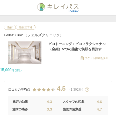
新宿
新宿三丁目
Fellez Clinic（フェルズクリニック）
ピコトーニング＋ピコフラクショナル
（全顔）/2つの施術で美肌を目指す
チケット詳細を見る
15,000
円
(税込)
4.5
口コミの平均点
（1,302件）
4.3
4.6
施術の効果
スタッフの印象
3.3
4.7
施術の痛み
施設の清潔感