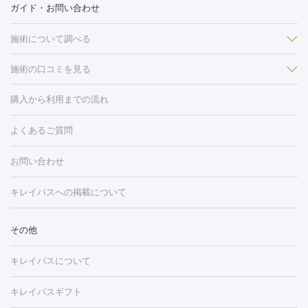
ガイド・お問い合わせ
施術について調べる
施術の口コミを見る
美白
白玉点滴・白玉注射
高濃度ビタミンC点滴
美容内服
フォトフェイシャルM22
フラクショナルレーザー
レーザートーニ
購入から利用までの流れ
ング
ケミカルピーリング
プラセンタ注射
イオン導入
しみ・そばかす・肝斑
よくあるご質問
HIFU（ハイフ）
白玉点滴・白玉注射
高濃度ビタミンC点滴
フォトフェイシャル
レーザートーニング
ピコレーザートーニン
糸リフト
ボトックス
ボツリヌストキシン
エレクトロポレー
グ
フォトシルクプラス
美容内服
ルビーフラクショナル
お問い合わせ
ション
ダーマペン
ピコフラクショナルレーザー
ピコレーザー
トーニング
ハイドラフェイシャル
マッサージピール
脂肪溶解
キレイパスへの掲載について
しわ・たるみ
注射
美容点滴・美容注射
フォトRF
PRP皮膚再生療法
脂肪
ヒアルロン酸注射
ボトックス注射
ボツリヌストキシン注射
水
冷却
医療脱毛（顔）
医療脱毛（全身）
医療脱毛（あし）
その他
光注射
PRP皮膚再生療法
RF治療（テノール）
スネコス注射
医療脱毛（VIO）
水光注射（ハリ・美肌）
レーザー治療（ハ
美容内服
キレイパスについて
リ・美肌）
光治療（フォトフェイシャルなど）
アートメイク
毛穴・ニキビ跡
BNLS
二重埋没
医療脱毛（背中）
医療脱毛（うで）
医療
キレイパスギフト
フラクショナルレーザー
ピコフラクショナルレーザー
ダーマペ
脱毛（脇）
にんにく注射
ピアス穴あけ
AGA
医療脱毛