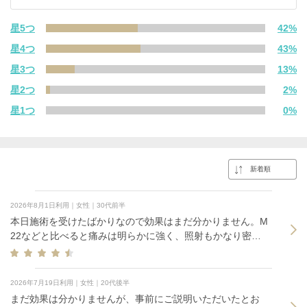
星5つ
42%
星4つ
43%
星3つ
13%
星2つ
2%
星1つ
0%
2026年8月1日利用｜女性｜30代前半
本日施術を受けたばかりなので効果はまだ分かりません。M
22などと比べると痛みは明らかに強く、照射もかなり密集
している印象でした。ただ、我慢できないほどではなく、
スタッフの方も適宜声をかけてくださったので安心して受
けられました。今後の経過に期待しています。
2026年7月19日利用｜女性｜20代後半
まだ効果は分かりませんが、事前にご説明いただいたとお