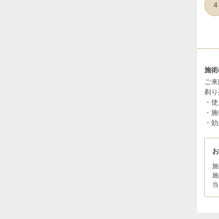
4
施術
ご来
剃り
・使
・施
・効
施
施
当