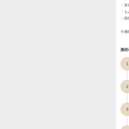
・首
・も
・両
※施
施術
1
2
3