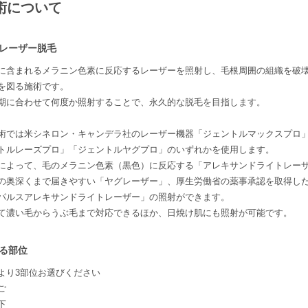
術について
レーザー脱毛
に含まれるメラニン色素に反応するレーザーを照射し、毛根周囲の組織を破
を図る施術です。
期に合わせて何度か照射することで、永久的な脱毛を目指します。
術では米シネロン・キャンデラ社のレーザー機器「ジェントルマックスプロ
トルレーズプロ」「ジェントルヤグプロ」のいずれかを使用します。
によって、毛のメラニン色素（黒色）に反応する「アレキサンドライトレー
の奥深くまで届きやすい「ヤグレーザー」、厚生労働省の薬事承認を取得し
パルスアレキサンドライトレーザー」の照射ができます。
て濃い毛からうぶ毛まで対応できるほか、日焼け肌にも照射が可能です。
る部位
より3部位お選びください
ご
下