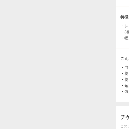
特徴
・レ
・3
・幅
こん
・自
・剃
・剃
・短
・気
チ
この