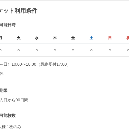
ケット利用条件
可能日時
月
火
水
木
金
土
日
○
○
○
○
○
○
○
～日〉10:00〜18:00（最終受付17:00）
休
期限
入日から90日間
可能枚数
人様 1枚のみ