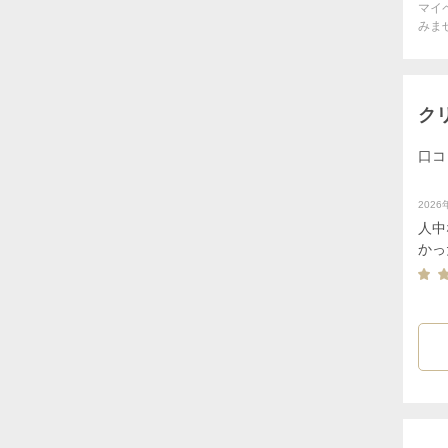
マイ
みま
ク
口コ
202
人中
かっ