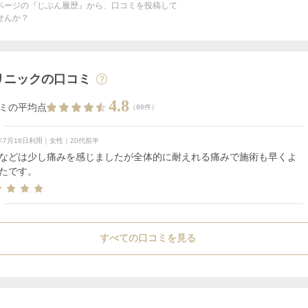
ページの『じぶん履歴』から、口コミを投稿して
せんか？
リニックの口コミ
4.8
ミの平均点
（86件）
6年7月16日利用｜女性｜20代前半
などは少し痛みを感じましたが全体的に耐えれる痛みで施術も早くよ
たです。
すべての口コミを見る