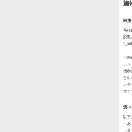
施
医療
毛根
脱毛
毛周
当施
ェン
機器
と肌
ング
太く
選べ
以下
・あ
・鼻