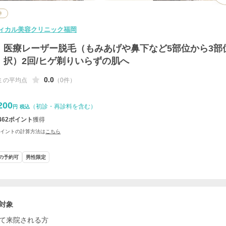
神
ィカル美容クリニック福岡
医療レーザー脱毛（もみあげや鼻下など5部位から3部
択）2回/ヒゲ剃りいらずの肌へ
0.0
ミの平均点
（0件）
200
（初診・再診料を含む）
円
税込
462
ポイント
獲得
ポイントの計算方法は
こちら
の予約可
男性限定
対象
て来院される方