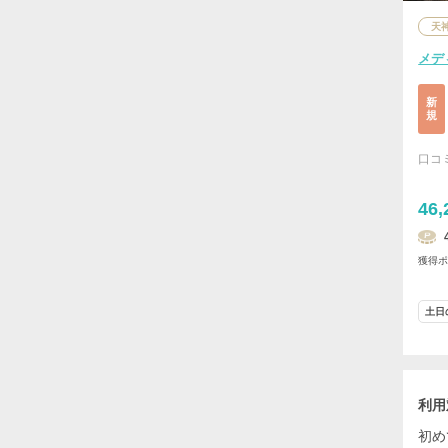
天
メデ
新
規
口コ
46,
獲得
土日
利用
初め