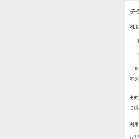
チ
利用
〈月
不定
有効
ご購
利用
お1