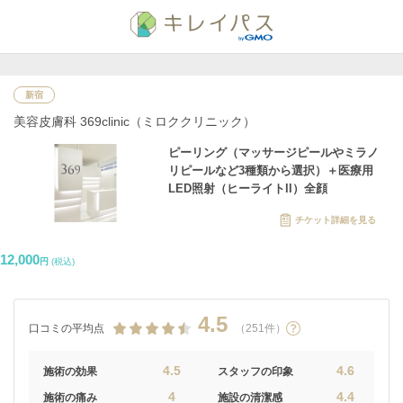
新宿
美容皮膚科 369clinic（ミロククリニック）
ピーリング（マッサージピールやミラノ
リピールなど3種類から選択）＋医療用
LED照射（ヒーライトll）全顔
チケット詳細を見る
12,000
円
(税込)
4.5
口コミの平均点
（251件）
4.5
4.6
施術の効果
スタッフの印象
4
4.4
施術の痛み
施設の清潔感