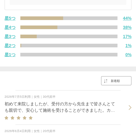
星5つ
44%
星4つ
38%
星3つ
17%
星2つ
1%
星1つ
0%
2026年7月5日利用｜女性｜30代前半
初めて来院しましたが、受付の方から先生まで皆さんとて
も親切で、安心して施術を受けることができました。カウ
ンセリングでは悩みや希望を丁寧に聞いてくださり、無理
な勧誘もなく、一つひとつ分かりやすく説明していただけ
たのが印象的でした。
2026年6月4日利用｜女性｜20代前半