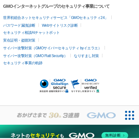
容内服
ツァ）
ハイドラジェントル
ルメッカ
ジェネシス
リジュラン
ラ
GMOインターネットグループのセキュリティ事業について
イムライト
Vビーム
シルファーム
スネコス
インモード
疲労回復・健康
世界初総合ネットセキュリティサービス「GMOセキュリティ24」
オリジオ
ミラノリピール
サーマジェン
リバースピール
パスワード漏洩診断
Webサイトリスク診断
プラセンタ注射
にんにく注射
オンダリフト
ジュベルック
ルビーフラクショナル
脂肪吸
セキュリティ相談AIチャットボット
引
VISIA肌診断
ボルニューマ
ソフウェーブ
モフィウス
実在証明・盗聴対策
医療脱毛
ザーフ
ジャルプロ
ノーリス
デンシティ
脇ボトックス
サイバー攻撃対策（GMOサイバーセキュリティ byイエラエ）
医療脱毛（VIO）
医療脱毛
サイバー攻撃対策（GMO Flatt Security）
なりすまし対策
IPL
エラボトックス
肩ボトックス
リベルサス
イソトレチ
セキュリティ事業の軌跡
その他
ノイン
ピコトーニング
ピーリング
二重埋没
アートメイク
ガミースマイル治療
オフィスホワイト
ニング
ピアス穴あけ
無料診断