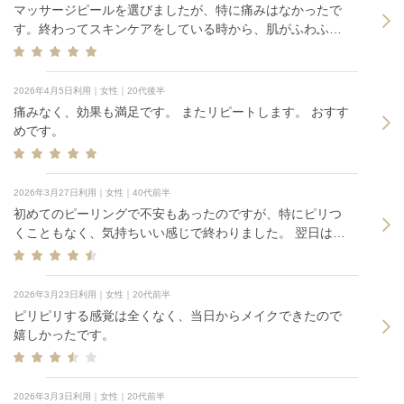
マッサージピールを選びましたが、特に痛みはなかったで
す。終わってスキンケアをしている時から、肌がふわふわ
になったことが実感でき、満足です。
2026年4月5日利用｜女性｜20代後半
痛みなく、効果も満足です。 またリピートします。 おすす
めです。
2026年3月27日利用｜女性｜40代前半
初めてのピーリングで不安もあったのですが、特にピリつ
くこともなく、気持ちいい感じで終わりました。 翌日は肌
触りが良くなりちゅるんとした感じに。 ダーマペンやらフ
ォトフェイシャルやらに慣れていたためそこまで劇的な変
化というのは感じませんでした。
2026年3月23日利用｜女性｜20代前半
ピリピリする感覚は全くなく、当日からメイクできたので
嬉しかったです。
2026年3月3日利用｜女性｜20代前半