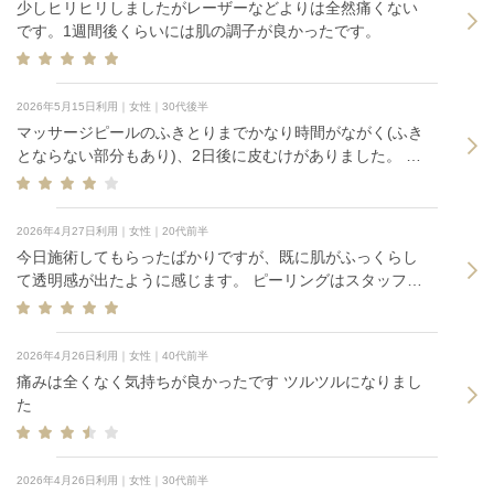
少しヒリヒリしましたがレーザーなどよりは全然痛くない
です。1週間後くらいには肌の調子が良かったです。
2026年5月15日利用｜女性｜30代後半
マッサージピールのふきとりまでかなり時間がながく(ふき
とならない部分もあり)、2日後に皮むけがありました。 毎
月受けていて、皮むけは起きないので原因はこれかなと思
います。
2026年4月27日利用｜女性｜20代前半
今日施術してもらったばかりですが、既に肌がふっくらし
て透明感が出たように感じます。 ピーリングはスタッフさ
んと相談してミラノリピールをおすすめしてもらったので
ミラノリピールにしました。 痛みはピリピリくらいで我慢
できるくらいでした。 その後のヒーライトはいつのまにか
2026年4月26日利用｜女性｜40代前半
寝てしまいそうなあたたかさでした。
痛みは全くなく気持ちが良かったです ツルツルになりまし
た
2026年4月26日利用｜女性｜30代前半