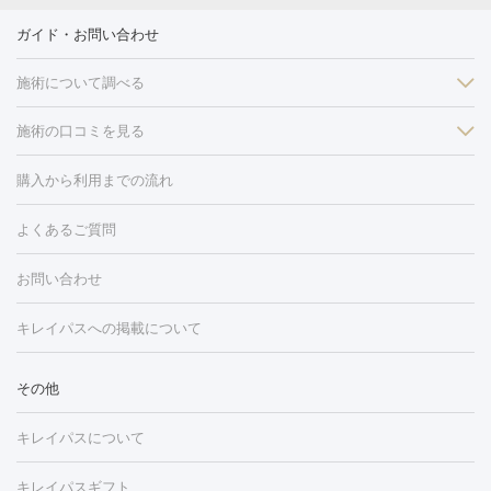
ガイド・お問い合わせ
施術について調べる
施術の口コミを見る
美白
白玉点滴・白玉注射
高濃度ビタミンC点滴
美容内服
フォトフェイシャルM22
フラクショナルレーザー
レーザートーニ
購入から利用までの流れ
ング
ケミカルピーリング
プラセンタ注射
イオン導入
しみ・そばかす・肝斑
よくあるご質問
HIFU（ハイフ）
白玉点滴・白玉注射
高濃度ビタミンC点滴
フォトフェイシャル
レーザートーニング
ピコレーザートーニン
糸リフト
ボトックス
ボツリヌストキシン
エレクトロポレー
グ
フォトシルクプラス
美容内服
お問い合わせ
ション
ダーマペン
ピコフラクショナルレーザー
ピコレーザー
トーニング
ハイドラフェイシャル
マッサージピール
脂肪溶解
キレイパスへの掲載について
しわ・たるみ
注射
美容点滴・美容注射
フォトRF
PRP皮膚再生療法
脂肪
ヒアルロン酸注射
ボトックス注射
ボツリヌストキシン注射
水
冷却
医療脱毛（顔）
医療脱毛（全身）
医療脱毛（あし）
その他
光注射
PRP皮膚再生療法
RF治療（テノール）
スネコス注射
医療脱毛（VIO）
水光注射（ハリ・美肌）
レーザー治療（ハ
美容内服
キレイパスについて
リ・美肌）
光治療（フォトフェイシャルなど）
アートメイク
毛穴・ニキビ跡
BNLS
二重埋没
医療脱毛（背中）
医療脱毛（うで）
医療
キレイパスギフト