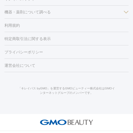
フラクショナルレーザー
ピコフラクショナルレーザー
ダーマペ
脱毛（脇）
にんにく注射
ピアス穴あけ
AGA
医療脱毛
ン
機器・薬剤について調べる
ハイドラフェイシャル
ベルベットスキン
ポテンツァ
美
（胸）
ほくろ・いぼ切除
レーザー治療（ほくろ・いぼ除去）
容内服
タトゥー除去
医療痩身
傷跡治療
医療脱毛（おなか）
疲
利用規約
薬剤
労回復点滴・疲労回復注射
くま治療
切開施術
デリケートゾー
リジェノックス
クレヴィエル
ファットインパクト
ヒアルロニ
ほくろ・いぼ
ンケア
ホワイトニング
わきが治療
カベリン
隆鼻術
医療
特定商取引法に関する表示
ダーゼ
サリチル酸マクロゴールピーリング
ボライト
幹細胞培
CO2レーザー
脱毛（お尻）
ショッピングリフト
ガミースマイル治療
レーザ
養上清液
プライバシーポリシー
ー治療（しみ・くすみ）
水光注射（しみ・くすみ）
RF治療
レ
小顔・フェイスライン
ーザー治療（毛穴・ニキビ跡）
涙袋ヒアルロン酸
顎ヒアルロン
機器
運営会社について
HIFU（ハイフ）
糸リフト
ショッピングリフト
酸
唇ヒアルロン酸注射
水光注射（毛穴・ニキビ跡）
鼻ヒアル
ルメッカ
プラズマシャワー
ウルトラセルQプラス
BBL光治
ロン酸注射
医療脱毛（うなじ）
ヒアルロン酸注射（豊胸）
レ
痩身・ダイエット
療
メディオスター
ジェネシス
ウルトラアクセント
ウルト
ーザー治療（黒ずみ）
医療脱毛（指）
ダイエット点滴・ ダイエ
脂肪溶解注射
BNLS・BNLS neo
カベリン
輪郭注射（MLM）
「キレイパス byGMO」を運営するGMOビューティー株式会社はGMOイ
ラフォーマー（ウルトラフォーマーⅢ）
サーマクール
イントラ
ンターネットグループのメンバーです。
ット注射
レーザーピーリング
レーザー治療（しみスポット照
脂肪冷却
セル
イントラジェン
QスイッチYAGレーザー
Qスイッチルビ
射）
ベルベットスキン
レーザー治療（赤み改善）
マイクロボ
ーレーザー
ヴァンキッシュ
ミラドライ
フォトRF
美肌
トックス（ボトックスリフト）
クリーニング
GLP-1
セラミッ
美容点滴
美容注射
ケミカルピーリング
マッサージピール
その他
ク治療
医療脱毛（ヒゲ）
ポテンツァ
トラネキサム酸
ジェ
イオン導入
エレクトロポレーション
レーザーピーリング
美
リードファインリフト
肩こり注射
ドラッグデリバリー（ポテン
ントルマックスプロ
イボ取り
シミ取り
シミ取り（皮膚科）