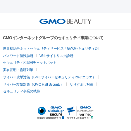
射）
ベルベットスキン
レーザー治療（赤み改善）
マイクロボ
ーレーザー
ヴァンキッシュ
ミラドライ
フォトRF
美肌
トックス（ボトックスリフト）
クリーニング
GLP-1
セラミッ
美容点滴
美容注射
ケミカルピーリング
マッサージピール
その他
ク治療
医療脱毛（ヒゲ）
ポテンツァ
トラネキサム酸
ジェ
イオン導入
エレクトロポレーション
レーザーピーリング
美
リードファインリフト
肩こり注射
ドラッグデリバリー（ポテン
ントルマックスプロ
イボ取り
シミ取り
シミ取り（皮膚科）
容内服
ツァ）
ハイドラジェントル
ルメッカ
ジェネシス
リジュラン
ラ
GMOインターネットグループのセキュリティ事業について
イムライト
Vビーム
シルファーム
スネコス
インモード
疲労回復・健康
世界初総合ネットセキュリティサービス「GMOセキュリティ24」
オリジオ
ミラノリピール
サーマジェン
リバースピール
パスワード漏洩診断
Webサイトリスク診断
プラセンタ注射
にんにく注射
オンダリフト
ジュベルック
ルビーフラクショナル
脂肪吸
セキュリティ相談AIチャットボット
引
VISIA肌診断
ボルニューマ
ソフウェーブ
モフィウス
実在証明・盗聴対策
医療脱毛
ザーフ
ジャルプロ
ノーリス
デンシティ
脇ボトックス
サイバー攻撃対策（GMOサイバーセキュリティ byイエラエ）
医療脱毛（VIO）
医療脱毛
サイバー攻撃対策（GMO Flatt Security）
なりすまし対策
IPL
エラボトックス
肩ボトックス
リベルサス
イソトレチ
セキュリティ事業の軌跡
その他
ノイン
ピコトーニング
ピーリング
二重埋没
アートメイク
ガミースマイル治療
オフィスホワイト
ニング
ピアス穴あけ