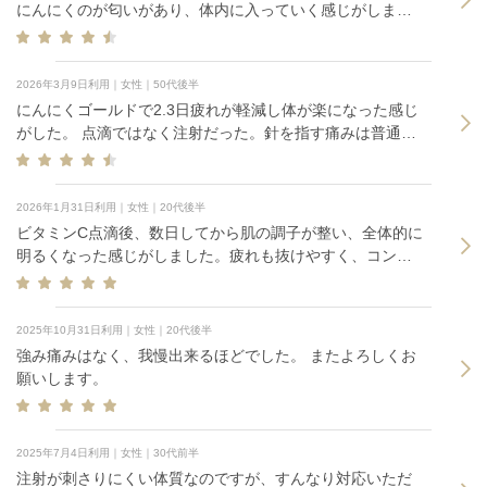
にんにくのが匂いがあり、体内に入っていく感じがしまし
た。効果を期待します。
2026年3月9日利用｜女性｜50代後半
にんにくゴールドで2.3日疲れが軽減し体が楽になった感じ
がした。 点滴ではなく注射だった。針を指す痛みは普通の
注射と変わらないが、薬液が入っていくにつれて、針を刺
している方の腕がずっしり重だるくなった。これは普通の
ことらしいです。その後徐々に重だるさも治りました。 そ
2026年1月31日利用｜女性｜20代後半
の夜全然眠れなかったのですが、調べてみたらカフェイン
ビタミンC点滴後、数日してから肌の調子が整い、全体的に
が少し含まれているとあり、そういうことか、と思いまし
明るくなった感じがしました。疲れも抜けやすく、コンデ
た。 継続的に受けるなら、効果はあると思います。
ィションが良くなった印象です。
2025年10月31日利用｜女性｜20代後半
強み痛みはなく、我慢出来るほどでした。 またよろしくお
願いします。
2025年7月4日利用｜女性｜30代前半
注射が刺さりにくい体質なのですが、すんなり対応いただ