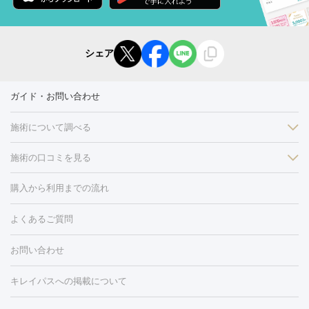
シェア
ガイド・お問い合わせ
施術について調べる
施術の口コミを見る
美白
白玉点滴・白玉注射
高濃度ビタミンC点滴
美容内服
フォトフェイシャルM22
フラクショナルレーザー
レーザートーニ
購入から利用までの流れ
ング
ケミカルピーリング
プラセンタ注射
イオン導入
しみ・そばかす・肝斑
よくあるご質問
HIFU（ハイフ）
白玉点滴・白玉注射
高濃度ビタミンC点滴
フォトフェイシャル
レーザートーニング
ピコレーザートーニン
糸リフト
ボトックス
ボツリヌストキシン
エレクトロポレー
グ
フォトシルクプラス
美容内服
お問い合わせ
ション
ダーマペン
ピコフラクショナルレーザー
ピコレーザー
トーニング
ハイドラフェイシャル
マッサージピール
脂肪溶解
キレイパスへの掲載について
しわ・たるみ
注射
美容点滴・美容注射
フォトRF
PRP皮膚再生療法
脂肪
ヒアルロン酸注射
ボトックス注射
ボツリヌストキシン注射
水