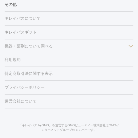
冷却
医療脱毛（顔）
医療脱毛（全身）
医療脱毛（あし）
その他
光注射
PRP皮膚再生療法
RF治療（テノール）
スネコス注射
医療脱毛（VIO）
水光注射（ハリ・美肌）
レーザー治療（ハ
美容内服
キレイパスについて
リ・美肌）
光治療（フォトフェイシャルなど）
アートメイク
毛穴・ニキビ跡
BNLS
二重埋没
医療脱毛（背中）
医療脱毛（うで）
医療
キレイパスギフト
フラクショナルレーザー
ピコフラクショナルレーザー
ダーマペ
脱毛（脇）
にんにく注射
ピアス穴あけ
AGA
医療脱毛
ン
機器・薬剤について調べる
ハイドラフェイシャル
ベルベットスキン
ポテンツァ
美
（胸）
ほくろ・いぼ切除
レーザー治療（ほくろ・いぼ除去）
容内服
タトゥー除去
医療痩身
傷跡治療
医療脱毛（おなか）
疲
利用規約
薬剤
労回復点滴・疲労回復注射
くま治療
切開施術
デリケートゾー
リジェノックス
クレヴィエル
ファットインパクト
ヒアルロニ
ほくろ・いぼ
ンケア
ホワイトニング
わきが治療
カベリン
隆鼻術
医療
特定商取引法に関する表示
ダーゼ
サリチル酸マクロゴールピーリング
ボライト
幹細胞培
CO2レーザー
脱毛（お尻）
ショッピングリフト
ガミースマイル治療
レーザ
養上清液
プライバシーポリシー
ー治療（しみ・くすみ）
水光注射（しみ・くすみ）
RF治療
レ
小顔・フェイスライン
ーザー治療（毛穴・ニキビ跡）
涙袋ヒアルロン酸
顎ヒアルロン
機器
運営会社について
HIFU（ハイフ）
糸リフト
ショッピングリフト
酸
唇ヒアルロン酸注射
水光注射（毛穴・ニキビ跡）
鼻ヒアル
ルメッカ
プラズマシャワー
ウルトラセルQプラス
BBL光治
ロン酸注射
医療脱毛（うなじ）
ヒアルロン酸注射（豊胸）
レ
痩身・ダイエット
療
メディオスター
ジェネシス
ウルトラアクセント
ウルト
ーザー治療（黒ずみ）
医療脱毛（指）
ダイエット点滴・ ダイエ
脂肪溶解注射
BNLS・BNLS neo
カベリン
輪郭注射（MLM）
「キレイパス byGMO」を運営するGMOビューティー株式会社はGMOイ
ラフォーマー（ウルトラフォーマーⅢ）
サーマクール
イントラ
ンターネットグループのメンバーです。
ット注射
レーザーピーリング
レーザー治療（しみスポット照
脂肪冷却
セル
イントラジェン
QスイッチYAGレーザー
Qスイッチルビ