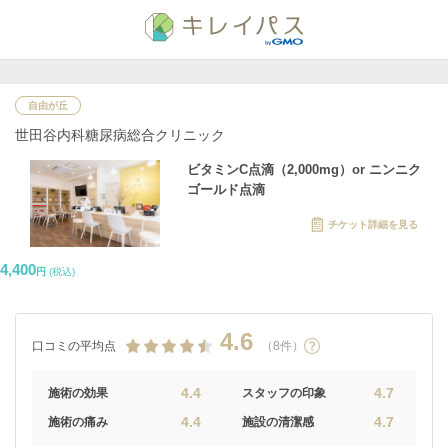
自由が丘
世田谷内科糖尿病総合クリニック
ビタミンC点滴（2,000mg）or ニンニク
ゴールド点滴
チケット詳細を見る
4,400
円
(税込)
4.6
口コミの平均点
（8件）
4.4
4.7
施術の効果
スタッフの印象
4.4
4.7
施術の痛み
施設の清潔感