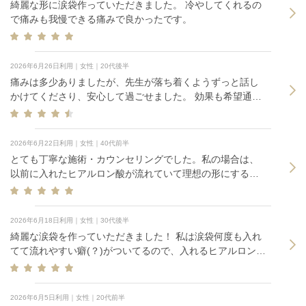
綺麗な形に涙袋作っていただきました。 冷やしてくれるの
で痛みも我慢できる痛みで良かったです。
2026年6月26日利用｜女性｜20代後半
痛みは多少ありましたが、先生が落ち着くようずっと話し
かけてくださり、安心して過ごせました。 効果も希望通り
自然な感じに仕上げてくださり満足です
2026年6月22日利用｜女性｜40代前半
とても丁寧な施術・カウンセリングでした。私の場合は、
以前に入れたヒアルロン酸が流れていて理想の形にするの
が難しいかもとのことでしたが、きれいに仕上げていただ
きました。
2026年6月18日利用｜女性｜30代後半
綺麗な涙袋を作っていただきました！ 私は涙袋何度も入れ
てて流れやすい癖(？)がついてるので、入れるヒアルロン酸
の硬さや種類も希望に沿って対応していただきました。 追
加の麻酔は無しでお願いしたので痛いのは痛いですが、先
生がしっかり冷やしてくださったので安心感ありました。
2026年6月5日利用｜女性｜20代前半