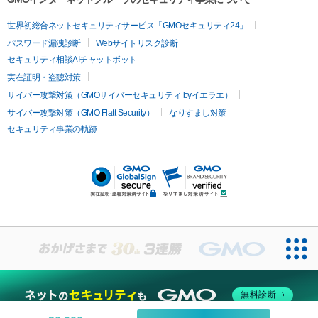
ツァ）
イムライト
Vビーム
シルファーム
スネコス
インモード
疲労回復・健康
世界初総合ネットセキュリティサービス「GMOセキュリティ24」
オリジオ
ミラノリピール
サーマジェン
リバースピール
パスワード漏洩診断
Webサイトリスク診断
プラセンタ注射
にんにく注射
オンダリフト
ジュベルック
ルビーフラクショナル
脂肪吸
セキュリティ相談AIチャットボット
引
VISIA肌診断
ボルニューマ
ソフウェーブ
モフィウス
実在証明・盗聴対策
医療脱毛
ザーフ
ジャルプロ
ノーリス
デンシティ
脇ボトックス
サイバー攻撃対策（GMOサイバーセキュリティ byイエラエ）
医療脱毛（VIO）
医療脱毛
サイバー攻撃対策（GMO Flatt Security）
なりすまし対策
IPL
エラボトックス
肩ボトックス
リベルサス
イソトレチ
セキュリティ事業の軌跡
その他
ノイン
ピコトーニング
ピーリング
二重埋没
アートメイク
ガミースマイル治療
オフィスホワイト
ニング
ピアス穴あけ
無料診断