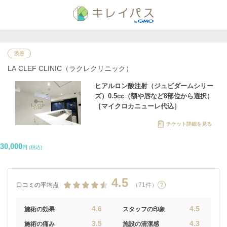
渋谷
LA CLEF CLINIC（ラクレクリニック）
ヒアルロン酸注射（ジュビダームシリー
ズ）0.5cc（額や唇など8部位から選択）
［マイクロカニューレ代込］
チケット詳細を見る
30,000
円
(税込)
4.5
口コミの平均点
（71件）
4.6
4.5
施術の効果
スタッフの印象
3.5
4.3
施術の痛み
施設の清潔感