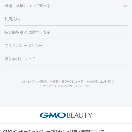
ン
機器・薬剤について調べる
ハイドラフェイシャル
ベルベットスキン
ポテンツァ
美
（胸）
ほくろ・いぼ切除
レーザー治療（ほくろ・いぼ除去）
容内服
イソトレチノイン
タトゥー除去
医療痩身
傷跡治療
医療脱毛（おなか）
疲
利用規約
薬剤
労回復点滴・疲労回復注射
くま治療
切開施術
デリケートゾー
リジェノックス
クレヴィエル
ファットインパクト
ヒアルロニ
ほくろ・いぼ
ンケア
ホワイトニング
わきが治療
カベリン
隆鼻術
医療
特定商取引法に関する表示
ダーゼ
サリチル酸マクロゴールピーリング
ボライト
幹細胞培
CO2レーザー
脱毛（お尻）
ショッピングリフト
ガミースマイル治療
レーザ
養上清液
リジュラン
ジュベルック
プライバシーポリシー
ー治療（しみ・くすみ）
水光注射（しみ・くすみ）
RF治療
レ
小顔・フェイスライン
ーザー治療（毛穴・ニキビ跡）
涙袋ヒアルロン酸
顎ヒアルロン
機器
運営会社について
HIFU（ハイフ）
糸リフト
ショッピングリフト
オンダリフト
酸
唇ヒアルロン酸注射
水光注射（毛穴・ニキビ跡）
鼻ヒアル
ルメッカ
プラズマシャワー
ウルトラセルQプラス
BBL光治
ロン酸注射
医療脱毛（うなじ）
ヒアルロン酸注射（豊胸）
レ
痩身・ダイエット
療
メディオスター
ジェネシス
ウルトラアクセント
ウルト
ーザー治療（黒ずみ）
医療脱毛（指）
ダイエット点滴・ ダイエ
脂肪溶解注射
BNLS・BNLS neo
カベリン
輪郭注射（MLM）
「キレイパス byGMO」を運営するGMOビューティー株式会社はGMOイ
ラフォーマー（ウルトラフォーマーⅢ）
サーマクール
イントラ
ンターネットグループのメンバーです。
ット注射
レーザーピーリング
レーザー治療（しみスポット照
脂肪冷却
リベルサス
ウゴービ
セル
イントラジェン
QスイッチYAGレーザー
Qスイッチルビ
射）
ベルベットスキン
レーザー治療（赤み改善）
マイクロボ
ーレーザー
ヴァンキッシュ
ミラドライ
フォトRF
アビクリ
美肌
トックス（ボトックスリフト）
クリーニング
GLP-1
セラミッ
ア
ウルセラ
ボルニューマ
美容点滴
美容注射
ケミカルピーリング
マッサージピール
ク治療
医療脱毛（ヒゲ）
ポテンツァ
トラネキサム酸
ジェ
イオン導入
エレクトロポレーション
レーザーピーリング
美
その他
ントルマックスプロ
イボ取り
シミ取り
シミ取り（皮膚科）
容内服
ゼオスキン
ララピール
リードファインリフト
肩こり注射
ドラッグデリバリー（ポテン
ハイドラジェントル
ルメッカ
ジェネシス
リジュラン
ラ
GMOインターネットグループのセキュリティ事業について