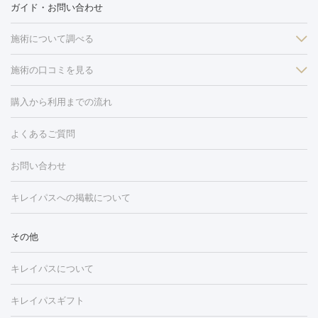
ガイド・お問い合わせ
施術について調べる
施術の口コミを見る
美白
白玉点滴・白玉注射
高濃度ビタミンC点滴
美容内服
フォトフェイシャルM22
フラクショナルレーザー
レーザートーニ
購入から利用までの流れ
ング
ケミカルピーリング
プラセンタ注射
イオン導入
しみ・そばかす・肝斑
よくあるご質問
HIFU（ハイフ）
白玉点滴・白玉注射
高濃度ビタミンC点滴
フォトフェイシャル
レーザートーニング
ピコレーザートーニン
糸リフト
ボトックス
ボツリヌストキシン
エレクトロポレー
グ
フォトシルクプラス
美容内服
ルビーフラクショナル
お問い合わせ
ション
ダーマペン
ピコフラクショナルレーザー
ピコレーザー
トーニング
ハイドラフェイシャル
マッサージピール
脂肪溶解
キレイパスへの掲載について
しわ・たるみ
注射
美容点滴・美容注射
フォトRF
PRP皮膚再生療法
脂肪
ヒアルロン酸注射
ボトックス注射
ボツリヌストキシン注射
水
冷却
医療脱毛（顔）
医療脱毛（全身）
医療脱毛（あし）
その他
光注射
PRP皮膚再生療法
RF治療（テノール）
スネコス注射
医療脱毛（VIO）
水光注射（ハリ・美肌）
レーザー治療（ハ
美容内服
キレイパスについて
リ・美肌）
光治療（フォトフェイシャルなど）
アートメイク
毛穴・ニキビ跡
BNLS
二重埋没
医療脱毛（背中）
医療脱毛（うで）
医療
キレイパスギフト
フラクショナルレーザー
ピコフラクショナルレーザー
ダーマペ
脱毛（脇）
にんにく注射
ピアス穴あけ
AGA
医療脱毛