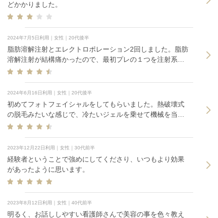
施術自体は30分程で済みました。
どかかりました。
2024年7月5日利用｜女性｜20代後半
脂肪溶解注射とエレクトロポレーション2回しました。脂肪
溶解注射が結構痛かったので、最初プレの１つを注射系で
予定していましたが、不安が強いのを考慮していただきエ
レポに変更しました。
2024年6月16日利用｜女性｜20代後半
初めてフォトフェイシャルをしてもらいました。熱破壊式
の脱毛みたいな感じで、冷たいジェルを乗せて機械を当て
ていきます。痛いというより熱いのとパチッという光で眩
しくなるのが少し怖いくらいで痛みはそこまで強くなかっ
たです。 サブスクでメイン1つサブ2つ選べます。メインは
2023年12月22日利用｜女性｜30代前半
フォトフェイシャル、サブでグリコール酸ピーリングとビ
経験者ということで強めにしてくださり、いつもより効果
タミンのエレクトロポレーションを選びました。ピーリン
があったように思います。
グはピリピリする感じでエレクトロポレーションは電流の
ビリビリ感とひんやり気持ちいい感じで痛みはありませ
ん。
2023年8月12日利用｜女性｜40代前半
明るく、お話ししやすい看護師さんで美容の事を色々教え