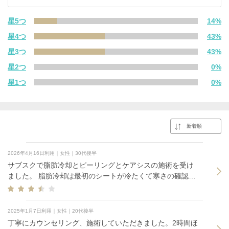
星5つ
14%
星4つ
43%
星3つ
43%
星2つ
0%
星1つ
0%
2026年4月16日利用｜女性｜30代後半
サブスクで脂肪冷却とピーリングとケアシスの施術を受け
ました。 脂肪冷却は最初のシートが冷たくて寒さの確認を
して下さった時に少し寒い旨を伝えると暖房を付けて、お
部屋の温度を調節してくれました。 ピーリングは少しピリ
ピリ感があったのですがケアシスは冷んやりして気持ち良
2025年1月7日利用｜女性｜20代後半
かったです。 脂肪冷却中に全ての施術をしてもらえたので
丁寧にカウンセリング、施術していただきました。2時間ほ