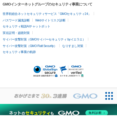
容内服
ツァ）
ハイドラジェントル
ルメッカ
ジェネシス
リジュラン
ラ
GMOインターネットグループのセキュリティ事業について
イムライト
Vビーム
シルファーム
スネコス
インモード
疲労回復・健康
世界初総合ネットセキュリティサービス「GMOセキュリティ24」
オリジオ
ミラノリピール
サーマジェン
リバースピール
パスワード漏洩診断
Webサイトリスク診断
プラセンタ注射
にんにく注射
オンダリフト
ジュベルック
ルビーフラクショナル
脂肪吸
セキュリティ相談AIチャットボット
引
VISIA肌診断
ボルニューマ
ソフウェーブ
モフィウス
実在証明・盗聴対策
医療脱毛
ザーフ
ジャルプロ
ノーリス
デンシティ
脇ボトックス
サイバー攻撃対策（GMOサイバーセキュリティ byイエラエ）
医療脱毛（VIO）
医療脱毛
サイバー攻撃対策（GMO Flatt Security）
なりすまし対策
IPL
エラボトックス
肩ボトックス
リベルサス
イソトレチ
セキュリティ事業の軌跡
その他
ノイン
ピコトーニング
ピーリング
二重埋没
アートメイク
ガミースマイル治療
オフィスホワイト
ニング
ピアス穴あけ
無料診断