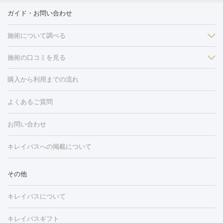
ガイド・お問い合わせ
施術について調べる
施術の口コミを見る
美白
白玉点滴・白玉注射
高濃度ビタミンC点滴
美容内服
フォトフェイシャルM22
フラクショナルレーザー
レーザートーニ
購入から利用までの流れ
ング
ケミカルピーリング
プラセンタ注射
イオン導入
しみ・そばかす・肝斑
よくあるご質問
HIFU（ハイフ）
白玉点滴・白玉注射
高濃度ビタミンC点滴
フォトフェイシャル
レーザートーニング
ピコレーザートーニン
糸リフト
ボトックス
ボツリヌストキシン
エレクトロポレー
グ
フォトシルクプラス
美容内服
お問い合わせ
ション
ダーマペン
ピコフラクショナルレーザー
ピコレーザー
トーニング
ハイドラフェイシャル
マッサージピール
脂肪溶解
キレイパスへの掲載について
しわ・たるみ
注射
美容点滴・美容注射
フォトRF
PRP皮膚再生療法
脂肪
ヒアルロン酸注射
ボトックス注射
ボツリヌストキシン注射
水
冷却
医療脱毛（顔）
医療脱毛（全身）
医療脱毛（あし）
その他
光注射
PRP皮膚再生療法
RF治療（テノール）
スネコス注射
医療脱毛（VIO）
水光注射（ハリ・美肌）
レーザー治療（ハ
美容内服
キレイパスについて
リ・美肌）
光治療（フォトフェイシャルなど）
アートメイク
毛穴・ニキビ跡
BNLS
二重埋没
医療脱毛（背中）
医療脱毛（うで）
医療
キレイパスギフト