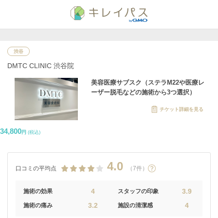
渋谷
DMTC CLINIC 渋谷院
美容医療サブスク（ステラM22や医療レ
ーザー脱毛などの施術から3つ選択）
チケット詳細を見る
34,800
円
(税込)
4.0
口コミの平均点
（7件）
4
3.9
施術の効果
スタッフの印象
3.2
4
施術の痛み
施設の清潔感