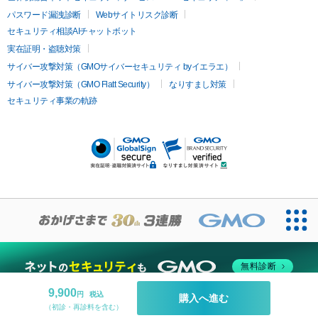
オリジオ
ミラノリピール
サーマジェン
リバースピール
パスワード漏洩診断
Webサイトリスク診断
プラセンタ注射
にんにく注射
オンダリフト
ジュベルック
ルビーフラクショナル
脂肪吸
セキュリティ相談AIチャットボット
引
VISIA肌診断
ボルニューマ
ソフウェーブ
モフィウス
実在証明・盗聴対策
医療脱毛
ザーフ
ジャルプロ
ノーリス
デンシティ
脇ボトックス
サイバー攻撃対策（GMOサイバーセキュリティ byイエラエ）
医療脱毛（VIO）
医療脱毛
サイバー攻撃対策（GMO Flatt Security）
なりすまし対策
IPL
エラボトックス
肩ボトックス
リベルサス
イソトレチ
セキュリティ事業の軌跡
その他
ノイン
ピコトーニング
ピーリング
二重埋没
アートメイク
ガミースマイル治療
オフィスホワイト
ニング
ピアス穴あけ
無料診断
9,900
円
税込
購入へ進む
（初診・再診料を含む）