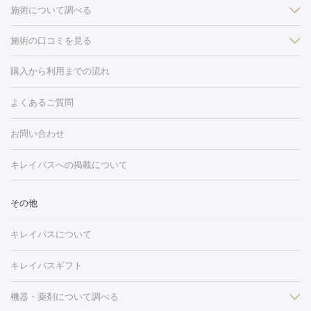
施術について調べる
施術の口コミを見る
美白
白玉点滴・白玉注射
高濃度ビタミンC点滴
美容内服
フォトフェイシャルM22
フラクショナルレーザー
レーザートーニ
購入から利用までの流れ
ング
ケミカルピーリング
プラセンタ注射
イオン導入
しみ・そばかす・肝斑
よくあるご質問
HIFU（ハイフ）
白玉点滴・白玉注射
高濃度ビタミンC点滴
フォトフェイシャル
レーザートーニング
ピコレーザートーニン
糸リフト
ボトックス
ボツリヌストキシン
エレクトロポレー
グ
フォトシルクプラス
美容内服
ルビーフラクショナル
お問い合わせ
ション
ダーマペン
ピコフラクショナルレーザー
ピコレーザー
トーニング
ハイドラフェイシャル
マッサージピール
脂肪溶解
キレイパスへの掲載について
しわ・たるみ
注射
美容点滴・美容注射
フォトRF
PRP皮膚再生療法
脂肪
ヒアルロン酸注射
ボトックス注射
ボツリヌストキシン注射
水
冷却
医療脱毛（顔）
医療脱毛（全身）
医療脱毛（あし）
その他
光注射
PRP皮膚再生療法
RF治療（テノール）
スネコス注射
医療脱毛（VIO）
水光注射（ハリ・美肌）
レーザー治療（ハ
美容内服
キレイパスについて
リ・美肌）
光治療（フォトフェイシャルなど）
アートメイク
毛穴・ニキビ跡
BNLS
二重埋没
医療脱毛（背中）
医療脱毛（うで）
医療
キレイパスギフト
フラクショナルレーザー
ピコフラクショナルレーザー
ダーマペ
脱毛（脇）
にんにく注射
ピアス穴あけ
AGA
医療脱毛
ン
機器・薬剤について調べる
ハイドラフェイシャル
ベルベットスキン
ポテンツァ
美
（胸）
ほくろ・いぼ切除
レーザー治療（ほくろ・いぼ除去）