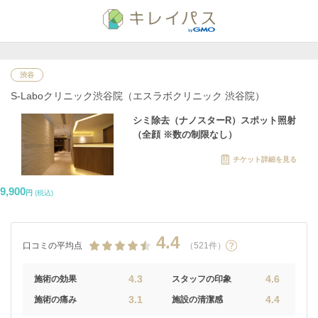
渋谷
S-Laboクリニック渋谷院（エスラボクリニック 渋谷院）
シミ除去（ナノスターR）スポット照射
（全顔 ※数の制限なし）
チケット詳細を見る
9,900
円
(税込)
4.4
口コミの平均点
（521件）
4.3
4.6
施術の効果
スタッフの印象
3.1
4.4
施術の痛み
施設の清潔感