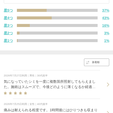
星5つ
37%
星4つ
43%
星3つ
16%
星2つ
3%
星1つ
1%
2026年7月27日利用｜男性｜30代前半
気になっていたシミを一度に複数箇所照射してもらえまし
た。施術はスムーズで、今後どのように薄くなるか経過が
楽しみです。
2026年7月25日利用｜女性｜40代後半
痛みは耐えられる程度です。1時間後にはひりつきも収まり