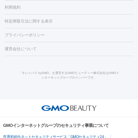
容内服
イソトレチノイン
タトゥー除去
医療痩身
傷跡治療
医療脱毛（おなか）
疲
利用規約
薬剤
労回復点滴・疲労回復注射
くま治療
切開施術
デリケートゾー
リジェノックス
クレヴィエル
ファットインパクト
ヒアルロニ
ほくろ・いぼ
ンケア
ホワイトニング
わきが治療
カベリン
隆鼻術
医療
特定商取引法に関する表示
ダーゼ
サリチル酸マクロゴールピーリング
ボライト
幹細胞培
CO2レーザー
脱毛（お尻）
ショッピングリフト
ガミースマイル治療
レーザ
養上清液
リジュラン
ジュベルック
プライバシーポリシー
ー治療（しみ・くすみ）
水光注射（しみ・くすみ）
RF治療
レ
小顔・フェイスライン
ーザー治療（毛穴・ニキビ跡）
涙袋ヒアルロン酸
顎ヒアルロン
機器
運営会社について
HIFU（ハイフ）
糸リフト
ショッピングリフト
オンダリフト
酸
唇ヒアルロン酸注射
水光注射（毛穴・ニキビ跡）
鼻ヒアル
ルメッカ
プラズマシャワー
ウルトラセルQプラス
BBL光治
ロン酸注射
医療脱毛（うなじ）
ヒアルロン酸注射（豊胸）
レ
痩身・ダイエット
療
メディオスター
ジェネシス
ウルトラアクセント
ウルト
ーザー治療（黒ずみ）
医療脱毛（指）
ダイエット点滴・ ダイエ
脂肪溶解注射
BNLS・BNLS neo
カベリン
輪郭注射（MLM）
「キレイパス byGMO」を運営するGMOビューティー株式会社はGMOイ
ラフォーマー（ウルトラフォーマーⅢ）
サーマクール
イントラ
ンターネットグループのメンバーです。
ット注射
レーザーピーリング
レーザー治療（しみスポット照
脂肪冷却
リベルサス
ウゴービ
セル
イントラジェン
QスイッチYAGレーザー
Qスイッチルビ
射）
ベルベットスキン
レーザー治療（赤み改善）
マイクロボ
ーレーザー
ヴァンキッシュ
ミラドライ
フォトRF
アビクリ
美肌
トックス（ボトックスリフト）
クリーニング
GLP-1
セラミッ
ア
ウルセラ
ボルニューマ
美容点滴
美容注射
ケミカルピーリング
マッサージピール
ク治療
医療脱毛（ヒゲ）
ポテンツァ
トラネキサム酸
ジェ
イオン導入
エレクトロポレーション
レーザーピーリング
美
その他
ントルマックスプロ
イボ取り
シミ取り
シミ取り（皮膚科）
容内服
ゼオスキン
ララピール
リードファインリフト
肩こり注射
ドラッグデリバリー（ポテン
ハイドラジェントル
ルメッカ
ジェネシス
リジュラン
ラ
GMOインターネットグループのセキュリティ事業について
ツァ）
イムライト
Vビーム
シルファーム
スネコス
インモード
疲労回復・健康
世界初総合ネットセキュリティサービス「GMOセキュリティ24」