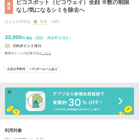
ピコスポット（ピコウェイ）全顔 ※数の制限
新
規
なし/気になるシミを除去へ
5.0
口コミの平均点
（6件）
33,000
（初診・再診料を含む）
円
税込
330
ポイント
獲得
獲得ポイントの計算方法は
こちら
土日の予約可
パウダールームあり
利用対象