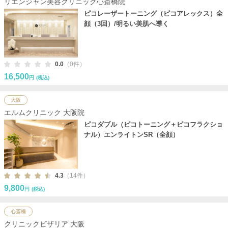
リエンジャン美容クリニック心斎橋院
ピコレーザートーニング（ピコアレックス）全
顔（3回）/明るい美肌へ導く
0.0
（0件）
16,500
円
(税込)
大阪
エルムクリニック 大阪院
ピコダブル（ピコトーニング＋ピコフラクショ
ナル）エンライトンSR（全顔）
4.3
（14件）
9,800
円
(税込)
心斎橋
クリニックビザリア 大阪