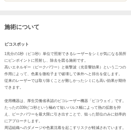
施術について
ピコスポット
1兆分の1秒（ピコ秒）単位で照射できるレーザーをシミが気になる箇所
にピンポイントに照射し、除去を図る施術です。
高いエネルギー（ピークパワー）と衝撃波（光音響効果）という二つの
作用によって、色素を微粒子まで破壊して体外へと排出を促します。
従来のレーザーでは取り除くことが難しかったシミにも高い効果が期待
できます。
使用機器は、厚生労働省承認のピコレーザー機器「ピコウェイ」です。
たったの339ピコ秒という極めて短いパルス幅によって熱の拡散を抑
え、ピークパワーを最大限に引き出すことで、狙った部位のみに効率的
にアプローチします。
周辺組織へのダメージや色素沈着を起こすリスクが軽減されています。