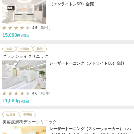
（エンライトンSR）全顔
4.6
（50件）
15,000
円
(税込)
大阪
北新地
梅田
グランジョイクリニック
レーザートーニング（メドライトC6）全顔
4.6
（62件）
11,000
円
(税込)
心斎橋
長堀橋
美容皮膚科デュークリニック
レーザートーニング（スターウォーカー）＋ハ