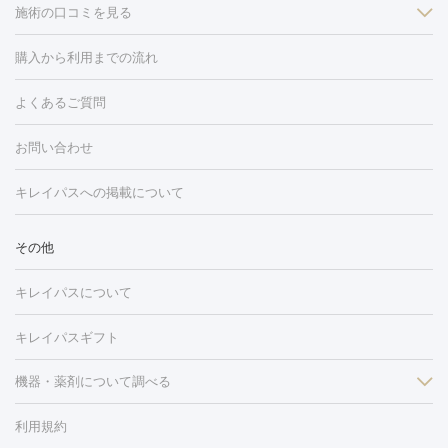
施術の口コミを見る
美白
白玉点滴・白玉注射
高濃度ビタミンC点滴
美容内服
フォトフェイシャルM22
フラクショナルレーザー
レーザートーニ
購入から利用までの流れ
ング
ケミカルピーリング
プラセンタ注射
イオン導入
しみ・そばかす・肝斑
よくあるご質問
HIFU（ハイフ）
白玉点滴・白玉注射
高濃度ビタミンC点滴
フォトフェイシャル
レーザートーニング
ピコレーザートーニン
糸リフト
ボトックス
ボツリヌストキシン
エレクトロポレー
グ
フォトシルクプラス
美容内服
ルビーフラクショナル
お問い合わせ
ション
ダーマペン
ピコフラクショナルレーザー
ピコレーザー
トーニング
ハイドラフェイシャル
マッサージピール
脂肪溶解
キレイパスへの掲載について
しわ・たるみ
注射
美容点滴・美容注射
フォトRF
PRP皮膚再生療法
脂肪
ヒアルロン酸注射
ボトックス注射
ボツリヌストキシン注射
水
冷却
医療脱毛（顔）
医療脱毛（全身）
医療脱毛（あし）
その他
光注射
PRP皮膚再生療法
RF治療（テノール）
スネコス注射
医療脱毛（VIO）
水光注射（ハリ・美肌）
レーザー治療（ハ
美容内服
キレイパスについて
リ・美肌）
光治療（フォトフェイシャルなど）
アートメイク
毛穴・ニキビ跡
BNLS
二重埋没
医療脱毛（背中）
医療脱毛（うで）
医療
キレイパスギフト
フラクショナルレーザー
ピコフラクショナルレーザー
ダーマペ
脱毛（脇）
にんにく注射
ピアス穴あけ
AGA
医療脱毛
ン
機器・薬剤について調べる
ハイドラフェイシャル
ベルベットスキン
ポテンツァ
美
（胸）
ほくろ・いぼ切除
レーザー治療（ほくろ・いぼ除去）
容内服
イソトレチノイン
タトゥー除去
医療痩身
傷跡治療
医療脱毛（おなか）
疲
利用規約
薬剤
労回復点滴・疲労回復注射
くま治療
切開施術
デリケートゾー