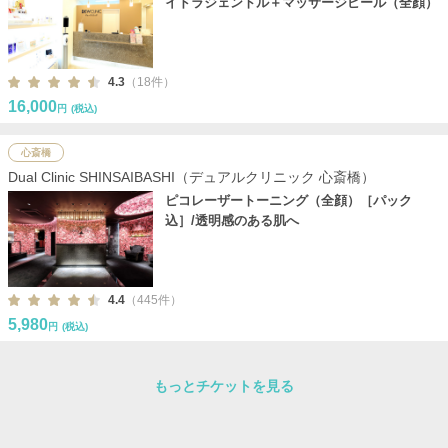
イドラジェントル＋マッサージピール（全顔）
4.3
（18件）
16,000
円
(税込)
心斎橋
Dual Clinic SHINSAIBASHI（デュアルクリニック 心斎橋）
ピコレーザートーニング（全顔）［パック
込］/透明感のある肌へ
4.4
（445件）
5,980
円
(税込)
もっとチケットを見る