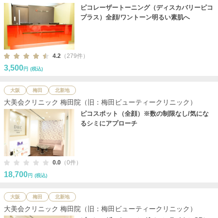
ピコレーザートーニング（ディスカバリーピコ
プラス）全顔/ワントーン明るい素肌へ
4.2
（279件）
3,500
円
(税込)
大阪
梅田
北新地
大美会クリニック 梅田院（旧：梅田ビューティークリニック）
ピコスポット（全顔）※数の制限なし/気にな
るシミにアプローチ
0.0
（0件）
18,700
円
(税込)
大阪
梅田
北新地
大美会クリニック 梅田院（旧：梅田ビューティークリニック）