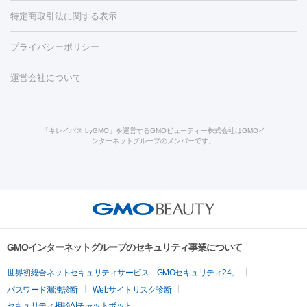
リジェノックス
クレヴィエル
ファットインパクト
ヒアルロニ
ほくろ・いぼ
ンケア
ホワイトニング
わきが治療
カベリン
隆鼻術
医療
特定商取引法に関する表示
ダーゼ
サリチル酸マクロゴールピーリング
ボライト
幹細胞培
CO2レーザー
脱毛（お尻）
ショッピングリフト
ガミースマイル治療
レーザ
養上清液
リジュラン
ジュベルック
プライバシーポリシー
ー治療（しみ・くすみ）
水光注射（しみ・くすみ）
RF治療
レ
小顔・フェイスライン
ーザー治療（毛穴・ニキビ跡）
涙袋ヒアルロン酸
顎ヒアルロン
機器
運営会社について
HIFU（ハイフ）
糸リフト
ショッピングリフト
オンダリフト
酸
唇ヒアルロン酸注射
水光注射（毛穴・ニキビ跡）
鼻ヒアル
ルメッカ
プラズマシャワー
ウルトラセルQプラス
BBL光治
ロン酸注射
医療脱毛（うなじ）
ヒアルロン酸注射（豊胸）
レ
痩身・ダイエット
療
メディオスター
ジェネシス
ウルトラアクセント
ウルト
ーザー治療（黒ずみ）
医療脱毛（指）
ダイエット点滴・ ダイエ
脂肪溶解注射
BNLS・BNLS neo
カベリン
輪郭注射（MLM）
「キレイパス byGMO」を運営するGMOビューティー株式会社はGMOイ
ラフォーマー（ウルトラフォーマーⅢ）
サーマクール
イントラ
ンターネットグループのメンバーです。
ット注射
レーザーピーリング
レーザー治療（しみスポット照
脂肪冷却
リベルサス
ウゴービ
セル
イントラジェン
QスイッチYAGレーザー
Qスイッチルビ
射）
ベルベットスキン
レーザー治療（赤み改善）
マイクロボ
ーレーザー
ヴァンキッシュ
ミラドライ
フォトRF
アビクリ
美肌
トックス（ボトックスリフト）
クリーニング
GLP-1
セラミッ
ア
ウルセラ
ボルニューマ
美容点滴
美容注射
ケミカルピーリング
マッサージピール
ク治療
医療脱毛（ヒゲ）
ポテンツァ
トラネキサム酸
ジェ
イオン導入
エレクトロポレーション
レーザーピーリング
美
その他
ントルマックスプロ
イボ取り
シミ取り
シミ取り（皮膚科）
容内服
ゼオスキン
ララピール
リードファインリフト
肩こり注射
ドラッグデリバリー（ポテン
ハイドラジェントル
ルメッカ
ジェネシス
リジュラン
ラ
GMOインターネットグループのセキュリティ事業について
ツァ）
イムライト
Vビーム
シルファーム
スネコス
インモード
疲労回復・健康
世界初総合ネットセキュリティサービス「GMOセキュリティ24」
オリジオ
ミラノリピール
サーマジェン
リバースピール
パスワード漏洩診断
Webサイトリスク診断
プラセンタ注射
にんにく注射
オンダリフト
ジュベルック
ルビーフラクショナル
脂肪吸
セキュリティ相談AIチャットボット