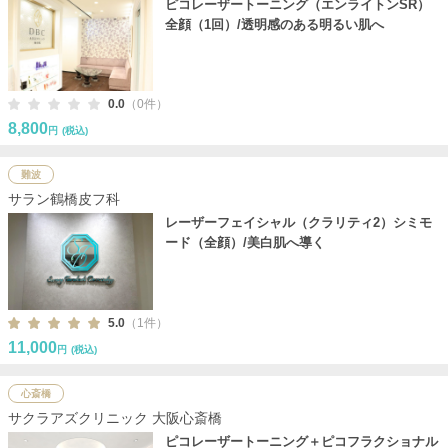
ピコレーザートーニング（エンライトンSR）
全顔（1回）/透明感のある明るい肌へ
0.0
（0件）
8,800
円
(税込)
難波
サラン鶴橋皮フ科
レーザーフェイシャル（クラリティ2）シミモ
ード（全顔）/美白肌へ導く
5.0
（1件）
11,000
円
(税込)
心斎橋
サクラアズクリニック 大阪心斎橋
ピコレーザートーニング＋ピコフラクショナル