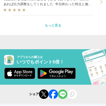
照射量/時間が明らかに違うように感じたため痛みによる途
あれば出力調整をしてくれました 半分終わった時点と施術
中終了なのか伺ったところ、たるみ具合によって照射量に
終了時点で、鏡を見て 効果を先生と確認しました 看護師さ
違いはあるとのことで鏡や写真を見ながらしっかり上がっ
んからは半年持続するとの説明だったので今後に期待
ている、規定分は照射終了いると説明されました。 痛みに
よって中止になる直前までまだ照射を行おうとされていた
もっと見る
ためそちらについて質問したところ、規定分に追加で照射
しようと思っていただけのため問題なくこの状態で照射す
る方が危険と説明を受けましたが、追加で調整を行う余地
がある状態だったのではないのかと疑問は残ります。 中止
した左部分に左右差を感じるところがありお伝えしたとこ
ろ、そちらは別施術を勧められました。 施術によって期待
する効果に違いがあるのも承知していますが、患者側には
アプリからの購入は
いつでもポイント5倍！
規定の照射量が分からないこともあり中止にならず照射し
ていた場合何か違わなかったのだろうかという思いはある
まま終了となりました。 自宅で様子を見るようにと痛む部
分用にステロイドクリームもいただきましたが、クリニッ
クを離れたあとも痛みは軽減せず不安が残ります。 値も張
る施術ですので、このような形で終わってしまい非常に残
念でした。
シェア