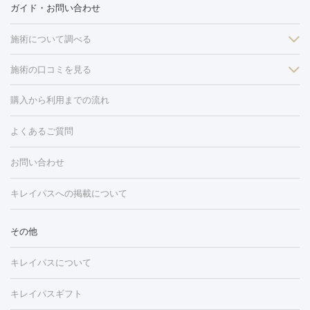
ガイド・お問い合わせ
施術について調べる
施術の口コミを見る
美白
白玉点滴・白玉注射
高濃度ビタミンC点滴
美容内服
フォトフェイシャルM22
フラクショナルレーザー
レーザートーニ
購入から利用までの流れ
ング
ケミカルピーリング
プラセンタ注射
イオン導入
しみ・そばかす・肝斑
よくあるご質問
HIFU（ハイフ）
白玉点滴・白玉注射
高濃度ビタミンC点滴
フォトフェイシャル
レーザートーニング
ピコレーザートーニン
糸リフト
ボトックス
ボツリヌストキシン
エレクトロポレー
グ
フォトシルクプラス
美容内服
お問い合わせ
ション
ダーマペン
ピコフラクショナルレーザー
ピコレーザー
トーニング
ハイドラフェイシャル
マッサージピール
脂肪溶解
キレイパスへの掲載について
しわ・たるみ
注射
美容点滴・美容注射
フォトRF
PRP皮膚再生療法
脂肪
ヒアルロン酸注射
ボトックス注射
ボツリヌストキシン注射
水
冷却
医療脱毛（顔）
医療脱毛（全身）
医療脱毛（あし）
その他
光注射
PRP皮膚再生療法
RF治療（テノール）
スネコス注射
医療脱毛（VIO）
水光注射（ハリ・美肌）
レーザー治療（ハ
美容内服
キレイパスについて
リ・美肌）
光治療（フォトフェイシャルなど）
アートメイク
毛穴・ニキビ跡
BNLS
二重埋没
医療脱毛（背中）
医療脱毛（うで）
医療
キレイパスギフト
フラクショナルレーザー
ピコフラクショナルレーザー
ダーマペ
脱毛（脇）
にんにく注射
ピアス穴あけ
AGA
医療脱毛