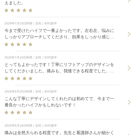
えました。
2026年7月23日利用｜女性｜40代前半
今まで受けたハイフで一番よかったです。左右左、悩みに
しっかりアプローチしてくださり、効果をしっかり感じま
した。痛みにおいては、部位によって多少ちょっと熱いと
感じるところはありますが、全然我慢できるレベルで、痛
みはほぼなしです。悩みだった、法令線と口元のもたつき
2026年7月16日利用｜女性｜50代前半
が改善され、嬉しく思います。悩んでいる人はぜひ受けて
とってもよかったです！丁寧にリフトアップのデザインを
いただきたいです。また半年後に受けたいと思います。
してくださいました。痛みも、我慢できる程度でした。仕
上がりも満足です。 1時間かけて行った甲斐がありました。
ありがとうございました。
2026年6月20日利用｜女性｜30代前半
こんな丁寧にデザインしてくれたのは初めてで、今まで一
番良かったハイフかもしれないです！
2026年6月19日利用｜女性｜20代後半
痛みは全然大られる程度です。先生と看護師さんが細かく