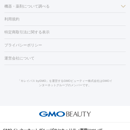
ン
機器・薬剤について調べる
ハイドラフェイシャル
ベルベットスキン
ポテンツァ
美
（胸）
ほくろ・いぼ切除
レーザー治療（ほくろ・いぼ除去）
容内服
タトゥー除去
医療痩身
傷跡治療
医療脱毛（おなか）
疲
利用規約
薬剤
労回復点滴・疲労回復注射
くま治療
切開施術
デリケートゾー
リジェノックス
クレヴィエル
ファットインパクト
ヒアルロニ
ほくろ・いぼ
ンケア
ホワイトニング
わきが治療
カベリン
隆鼻術
医療
特定商取引法に関する表示
ダーゼ
サリチル酸マクロゴールピーリング
ボライト
幹細胞培
CO2レーザー
脱毛（お尻）
ショッピングリフト
ガミースマイル治療
レーザ
養上清液
プライバシーポリシー
ー治療（しみ・くすみ）
水光注射（しみ・くすみ）
RF治療
レ
小顔・フェイスライン
ーザー治療（毛穴・ニキビ跡）
涙袋ヒアルロン酸
顎ヒアルロン
機器
運営会社について
HIFU（ハイフ）
糸リフト
ショッピングリフト
酸
唇ヒアルロン酸注射
水光注射（毛穴・ニキビ跡）
鼻ヒアル
ルメッカ
プラズマシャワー
ウルトラセルQプラス
BBL光治
ロン酸注射
医療脱毛（うなじ）
ヒアルロン酸注射（豊胸）
レ
痩身・ダイエット
療
メディオスター
ジェネシス
ウルトラアクセント
ウルト
ーザー治療（黒ずみ）
医療脱毛（指）
ダイエット点滴・ ダイエ
脂肪溶解注射
BNLS・BNLS neo
カベリン
輪郭注射（MLM）
「キレイパス byGMO」を運営するGMOビューティー株式会社はGMOイ
ラフォーマー（ウルトラフォーマーⅢ）
サーマクール
イントラ
ンターネットグループのメンバーです。
ット注射
レーザーピーリング
レーザー治療（しみスポット照
脂肪冷却
セル
イントラジェン
QスイッチYAGレーザー
Qスイッチルビ
射）
ベルベットスキン
レーザー治療（赤み改善）
マイクロボ
ーレーザー
ヴァンキッシュ
ミラドライ
フォトRF
美肌
トックス（ボトックスリフト）
クリーニング
GLP-1
セラミッ
美容点滴
美容注射
ケミカルピーリング
マッサージピール
その他
ク治療
医療脱毛（ヒゲ）
ポテンツァ
トラネキサム酸
ジェ
イオン導入
エレクトロポレーション
レーザーピーリング
美
リードファインリフト
肩こり注射
ドラッグデリバリー（ポテン
ントルマックスプロ
イボ取り
シミ取り
シミ取り（皮膚科）
容内服
ツァ）
ハイドラジェントル
ルメッカ
ジェネシス
リジュラン
ラ