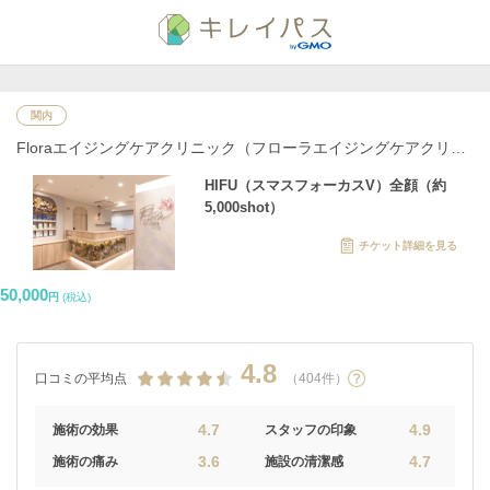
関内
Floraエイジングケアクリニック（フローラエイジングケアクリニ
ック）
HIFU（スマスフォーカスV）全顔（約
5,000shot）
チケット詳細を見る
50,000
円
(税込)
4.8
口コミの平均点
（404件）
4.7
4.9
施術の効果
スタッフの印象
3.6
4.7
施術の痛み
施設の清潔感