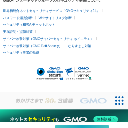
GMOインターネットグループのセキュリティ事業について
イムライト
Vビーム
シルファーム
スネコス
インモード
疲労回復・健康
世界初総合ネットセキュリティサービス「GMOセキュリティ24」
オリジオ
ミラノリピール
サーマジェン
リバースピール
パスワード漏洩診断
Webサイトリスク診断
プラセンタ注射
にんにく注射
オンダリフト
ジュベルック
ルビーフラクショナル
脂肪吸
セキュリティ相談AIチャットボット
引
VISIA肌診断
ボルニューマ
ソフウェーブ
モフィウス
実在証明・盗聴対策
医療脱毛
ザーフ
ジャルプロ
ノーリス
デンシティ
脇ボトックス
サイバー攻撃対策（GMOサイバーセキュリティ byイエラエ）
医療脱毛（VIO）
医療脱毛
サイバー攻撃対策（GMO Flatt Security）
なりすまし対策
IPL
エラボトックス
肩ボトックス
リベルサス
イソトレチ
セキュリティ事業の軌跡
その他
ノイン
ピコトーニング
ピーリング
二重埋没
アートメイク
ガミースマイル治療
オフィスホワイト
ニング
ピアス穴あけ
無料診断