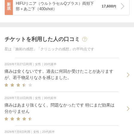
HIFUリニア（ウルトラセルQプラス）両頬下
新
17,600
円
規
部＋あご下（400shot）
チケットを利用した人の口コミ
星は「施術の感想」「クリニックの感想」の平均点です
2026年7月27日利用｜女性｜20代後半
痛みは全くないです。過去に何回か受けたことがあります
が、若干物足りなさを感じました。
2026年7月10日利用｜女性｜30代前半
痛みはあまり強くなく、問題なかったです 特にまだ効果は
分かりません
2026年7月8日利用｜女性｜20代前半