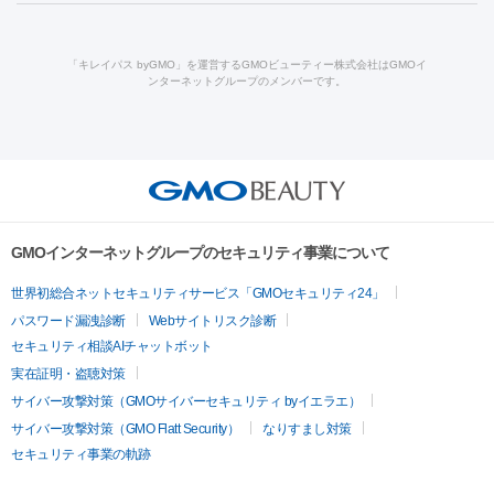
ルメッカ
プラズマシャワー
ウルトラセルQプラス
BBL光治
ロン酸注射
医療脱毛（うなじ）
ヒアルロン酸注射（豊胸）
レ
痩身・ダイエット
療
メディオスター
ジェネシス
ウルトラアクセント
ウルト
ーザー治療（黒ずみ）
医療脱毛（指）
ダイエット点滴・ ダイエ
脂肪溶解注射
BNLS・BNLS neo
カベリン
輪郭注射（MLM）
「キレイパス byGMO」を運営するGMOビューティー株式会社はGMOイ
ラフォーマー（ウルトラフォーマーⅢ）
サーマクール
イントラ
ンターネットグループのメンバーです。
ット注射
レーザーピーリング
レーザー治療（しみスポット照
脂肪冷却
セル
イントラジェン
QスイッチYAGレーザー
Qスイッチルビ
射）
ベルベットスキン
レーザー治療（赤み改善）
マイクロボ
ーレーザー
ヴァンキッシュ
ミラドライ
フォトRF
美肌
トックス（ボトックスリフト）
クリーニング
GLP-1
セラミッ
美容点滴
美容注射
ケミカルピーリング
マッサージピール
その他
ク治療
医療脱毛（ヒゲ）
ポテンツァ
トラネキサム酸
ジェ
イオン導入
エレクトロポレーション
レーザーピーリング
美
リードファインリフト
肩こり注射
ドラッグデリバリー（ポテン
ントルマックスプロ
イボ取り
シミ取り
シミ取り（皮膚科）
容内服
ツァ）
ハイドラジェントル
ルメッカ
ジェネシス
リジュラン
ラ
GMOインターネットグループのセキュリティ事業について
イムライト
Vビーム
シルファーム
スネコス
インモード
疲労回復・健康
世界初総合ネットセキュリティサービス「GMOセキュリティ24」
オリジオ
ミラノリピール
サーマジェン
リバースピール
パスワード漏洩診断
Webサイトリスク診断
プラセンタ注射
にんにく注射
オンダリフト
ジュベルック
ルビーフラクショナル
脂肪吸
セキュリティ相談AIチャットボット
引
VISIA肌診断
ボルニューマ
ソフウェーブ
モフィウス
実在証明・盗聴対策
医療脱毛
ザーフ
ジャルプロ
ノーリス
デンシティ
脇ボトックス
サイバー攻撃対策（GMOサイバーセキュリティ byイエラエ）
医療脱毛（VIO）
医療脱毛
サイバー攻撃対策（GMO Flatt Security）
なりすまし対策
IPL
エラボトックス
肩ボトックス
リベルサス
イソトレチ
セキュリティ事業の軌跡
その他
ノイン
ピコトーニング
ピーリング
二重埋没
アートメイク
ガミースマイル治療
オフィスホワイト