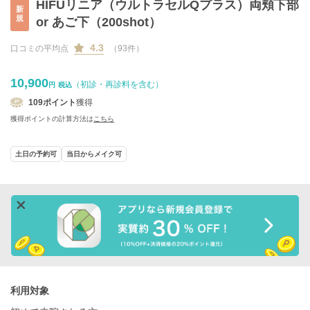
HIFUリニア（ウルトラセルQプラス）両頬下部
新
規
or あご下（200shot）
4.3
口コミの平均点
（93件）
10,900
（初診・再診料を含む）
円
税込
109
ポイント
獲得
獲得ポイントの計算方法は
こちら
土日の予約可
当日からメイク可
利用対象