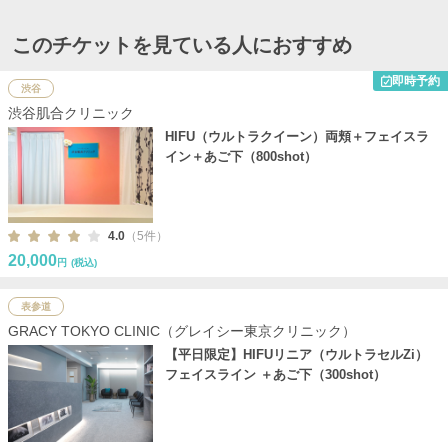
このチケットを見ている人におすすめ
即時予約
渋谷
渋谷肌合クリニック
HIFU（ウルトラクイーン）両頬＋フェイスラ
イン＋あご下（800shot）
4.0
（5件）
20,000
円
(税込)
表参道
GRACY TOKYO CLINIC（グレイシー東京クリニック）
【平日限定】HIFUリニア（ウルトラセルZi）
フェイスライン ＋あご下（300shot）