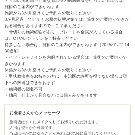
・希望の施術部位と重なる部位の脂肪吸引を行っている場合は、
施術のご案内ができかねます
施術から3か月空けてご予約をお取りください
3か月経過していてもお肌の状態次第では、施術のご案内ができか
ねる場合がありますので、ご了承ください
・骨切りの施術経験があり、プレートや金属が入っている場合
は、CTやレントゲンをご持参ください
持参しない場合は、施術のご案内ができかねます（2025/01/27 14:
30追加）
・イソトレチノインを内服されている場合は、施術のご案内がで
きかねます
休薬から3か月空けてご予約をお取りください
・甲状腺疾患をお持ちの方は、主治医の許可を得てない場合は顎
下への照射はできかねます
・施術者の指名不可
・効果、仕上がり具合などには個人差があります
お医者さんからメッセージ
施術後はすぐにメイクをしてお帰りいただけます。
入浴は翌日から可能です。
当日は何か気になることがあればお気軽に質問してください。