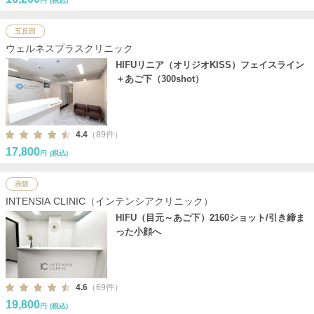
円
(税込)
五反田
ウェルネスプラスクリニック
HIFUリニア（オリジオKISS）フェイスライン
＋あご下（300shot）
4.4
（89件）
17,800
円
(税込)
赤坂
INTENSIA CLINIC（インテンシアクリニック）
HIFU（目元～あご下）2160ショット/引き締ま
った小顔へ
4.6
（69件）
19,800
円
(税込)