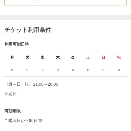
チケット利用条件
利用可能日時
月
火
水
木
金
土
日
祝
○
○
○
○
○
○
○
○
〈月～日・祝〉11:00～20:00
不定休
有効期限
ご購入日から90日間