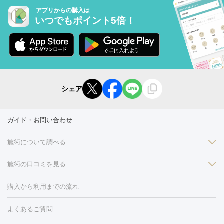
アプリからの購入は
いつでもポイント5倍！
シェア
ガイド・お問い合わせ
施術について調べる
施術の口コミを見る
美白
白玉点滴・白玉注射
高濃度ビタミンC点滴
美容内服
フォトフェイシャルM22
フラクショナルレーザー
レーザートーニ
購入から利用までの流れ
ング
ケミカルピーリング
プラセンタ注射
イオン導入
しみ・そばかす・肝斑
よくあるご質問
HIFU（ハイフ）
白玉点滴・白玉注射
高濃度ビタミンC点滴
フォトフェイシャル
レーザートーニング
ピコレーザートーニン
糸リフト
ボトックス
ボツリヌストキシン
エレクトロポレー