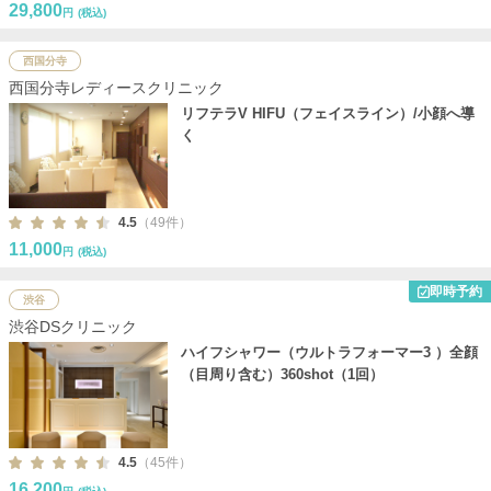
29,800
円
(税込)
西国分寺
西国分寺レディースクリニック
リフテラV HIFU（フェイスライン）/小顔へ導
く
4.5
（49件）
11,000
円
(税込)
即時予約
渋谷
渋谷DSクリニック
ハイフシャワー（ウルトラフォーマー3 ）全顔
（目周り含む）360shot（1回）
4.5
（45件）
16,200