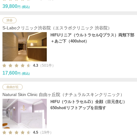
39,800
円
(税込)
渋谷
S-Laboクリニック渋谷院（エスラボクリニック 渋谷院）
HIFUリニア（ウルトラセルQプラス）両頬下部
＋あご下（400shot）
4.3
（501件）
17,600
円
(税込)
自由が丘
Natural Skin Clinic 自由ヶ丘院（ナチュラルスキンクリニック）
HIFU（ウルトラセルZi）全顔（目元含む）
650shot/リフトアップを目指す
4.5
（19件）