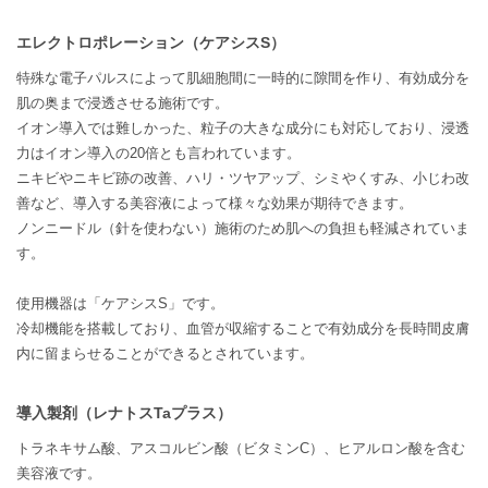
エレクトロポレーション（ケアシスS）
特殊な電子パルスによって肌細胞間に一時的に隙間を作り、有効成分を
肌の奥まで浸透させる施術です。
イオン導入では難しかった、粒子の大きな成分にも対応しており、浸透
力はイオン導入の20倍とも言われています。
ニキビやニキビ跡の改善、ハリ・ツヤアップ、シミやくすみ、小じわ改
善など、導入する美容液によって様々な効果が期待できます。
ノンニードル（針を使わない）施術のため肌への負担も軽減されていま
す。
使用機器は「ケアシスS」です。
冷却機能を搭載しており、血管が収縮することで有効成分を長時間皮膚
内に留まらせることができるとされています。
導入製剤（レナトスTaプラス）
トラネキサム酸、アスコルビン酸（ビタミンC）、ヒアルロン酸を含む
美容液です。