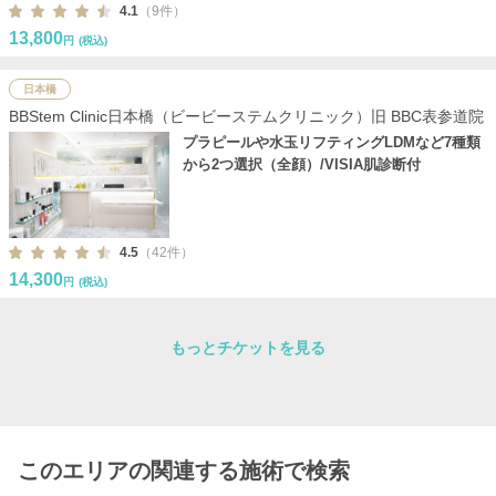
4.1
（9件）
13,800
円
(税込)
日本橋
BBStem Clinic日本橋（ビービーステムクリニック）旧 BBC表参道院
プラピールや水玉リフティングLDMなど7種類
から2つ選択（全顔）/VISIA肌診断付
4.5
（42件）
14,300
円
(税込)
もっとチケットを見る
このエリアの関連する施術で検索