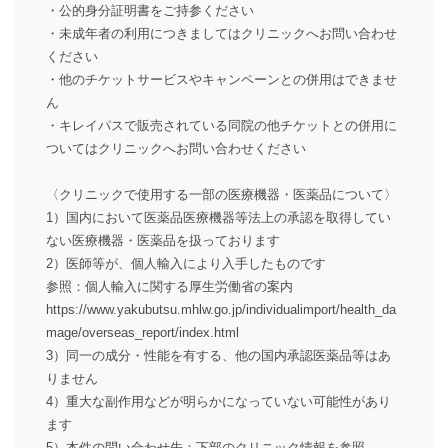
・公的身分証明書をご持参ください
・未成年者の利用につきましてはクリニックへお問い合わせ
ください
・他のチケットサービスやキャンペーンとの併用はできませ
ん
・キレイパスで販売されている同院の他チケットとの併用に
ついてはクリニックへお問い合わせください
〈クリニックで使用する一部の医療機器・医薬品について〉
1）国内において医薬品医療機器等法上の承認を取得してい
ない医療機器・医薬品を扱っております
2）医師等が、個人輸入により入手したものです
参照：個人輸入に関する厚生労働省の案内
https://www.yakubutsu.mhlw.go.jp/individualimport/health_da
mage/overseas_report/index.html
3）同一の成分・性能を有する、他の国内承認医薬品等はあ
りません
4）重大な副作用などが明らかになっていない可能性があり
ます
5）本件の問い合わせ先：下部のクリニック情報を参照