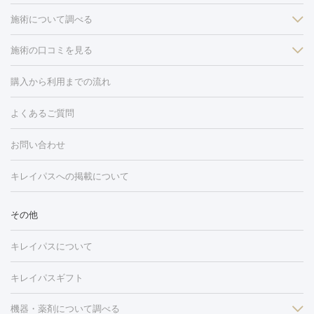
施術について調べる
施術の口コミを見る
美白
白玉点滴・白玉注射
高濃度ビタミンC点滴
美容内服
フォトフェイシャルM22
フラクショナルレーザー
レーザートーニ
購入から利用までの流れ
ング
ケミカルピーリング
プラセンタ注射
イオン導入
しみ・そばかす・肝斑
よくあるご質問
HIFU（ハイフ）
白玉点滴・白玉注射
高濃度ビタミンC点滴
フォトフェイシャル
レーザートーニング
ピコレーザートーニン
糸リフト
ボトックス
ボツリヌストキシン
エレクトロポレー
グ
フォトシルクプラス
美容内服
お問い合わせ
ション
ダーマペン
ピコフラクショナルレーザー
ピコレーザー
トーニング
ハイドラフェイシャル
マッサージピール
脂肪溶解
キレイパスへの掲載について
しわ・たるみ
注射
美容点滴・美容注射
フォトRF
PRP皮膚再生療法
脂肪
ヒアルロン酸注射
ボトックス注射
ボツリヌストキシン注射
水
冷却
医療脱毛（顔）
医療脱毛（全身）
医療脱毛（あし）
その他
光注射
PRP皮膚再生療法
RF治療（テノール）
スネコス注射
医療脱毛（VIO）
水光注射（ハリ・美肌）
レーザー治療（ハ
美容内服
キレイパスについて
リ・美肌）
光治療（フォトフェイシャルなど）
アートメイク
毛穴・ニキビ跡
BNLS
二重埋没
医療脱毛（背中）
医療脱毛（うで）
医療
キレイパスギフト
フラクショナルレーザー
ピコフラクショナルレーザー
ダーマペ
脱毛（脇）
にんにく注射
ピアス穴あけ
AGA
医療脱毛
ン
機器・薬剤について調べる
ハイドラフェイシャル
ベルベットスキン
ポテンツァ
美
（胸）
ほくろ・いぼ切除
レーザー治療（ほくろ・いぼ除去）