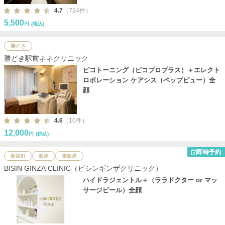
4.7
（724件）
5,500
円
(税込)
勝どき
勝どき駅前ネネクリニック
ピコトーニング（ピコプロプラス）＋エレクト
ロポレーション ケアシス（ペップビュー）全
顔
4.6
（10件）
12,000
円
(税込)
即時予約
新富町
銀座
東銀座
BISIN GINZA CLINIC（ビシンギンザクリニック）
ハイドラジェントル＋（ララドクター or マッ
サージピール）全顔