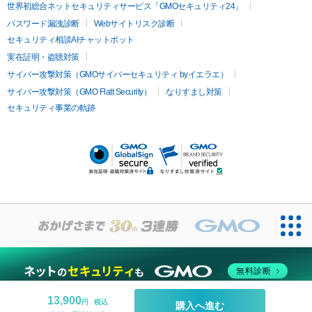
疲労回復・健康
世界初総合ネットセキュリティサービス「GMOセキュリティ24」
オリジオ
ミラノリピール
サーマジェン
リバースピール
パスワード漏洩診断
Webサイトリスク診断
プラセンタ注射
にんにく注射
オンダリフト
ジュベルック
ルビーフラクショナル
脂肪吸
セキュリティ相談AIチャットボット
引
VISIA肌診断
ボルニューマ
ソフウェーブ
モフィウス
実在証明・盗聴対策
医療脱毛
ザーフ
ジャルプロ
ノーリス
デンシティ
脇ボトックス
サイバー攻撃対策（GMOサイバーセキュリティ byイエラエ）
医療脱毛（VIO）
医療脱毛
サイバー攻撃対策（GMO Flatt Security）
なりすまし対策
IPL
エラボトックス
肩ボトックス
リベルサス
イソトレチ
セキュリティ事業の軌跡
その他
ノイン
ピコトーニング
ピーリング
二重埋没
アートメイク
ガミースマイル治療
オフィスホワイト
ニング
ピアス穴あけ
無料診断
13,900
円
税込
購入へ進む