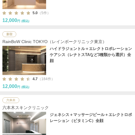
5.0
（5件）
12,000
円
(税込)
新宿
RainBoW Clinic TOKYO（レインボークリニック東京）
ハイドラジェントル＋エレクトロポレーション
ケアシス（レナトスTAなど3種類から選択）全
顔
4.7
（184件）
12,000
円
(税込)
六本木
六本木スキンクリニック
ジェネシス＋マッサージピール＋エレクトロポ
レーション（ビタミンC）全顔