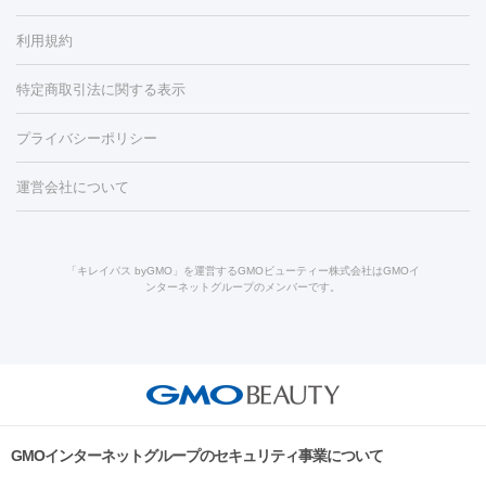
容内服
タトゥー除去
医療痩身
傷跡治療
医療脱毛（おなか）
疲
利用規約
薬剤
労回復点滴・疲労回復注射
くま治療
切開施術
デリケートゾー
リジェノックス
クレヴィエル
ファットインパクト
ヒアルロニ
ほくろ・いぼ
ンケア
ホワイトニング
わきが治療
カベリン
隆鼻術
医療
特定商取引法に関する表示
ダーゼ
サリチル酸マクロゴールピーリング
ボライト
幹細胞培
CO2レーザー
脱毛（お尻）
ショッピングリフト
ガミースマイル治療
レーザ
養上清液
プライバシーポリシー
ー治療（しみ・くすみ）
水光注射（しみ・くすみ）
RF治療
レ
小顔・フェイスライン
ーザー治療（毛穴・ニキビ跡）
涙袋ヒアルロン酸
顎ヒアルロン
機器
運営会社について
HIFU（ハイフ）
糸リフト
ショッピングリフト
酸
唇ヒアルロン酸注射
水光注射（毛穴・ニキビ跡）
鼻ヒアル
ルメッカ
プラズマシャワー
ウルトラセルQプラス
BBL光治
ロン酸注射
医療脱毛（うなじ）
ヒアルロン酸注射（豊胸）
レ
痩身・ダイエット
療
メディオスター
ジェネシス
ウルトラアクセント
ウルト
ーザー治療（黒ずみ）
医療脱毛（指）
ダイエット点滴・ ダイエ
脂肪溶解注射
BNLS・BNLS neo
カベリン
輪郭注射（MLM）
「キレイパス byGMO」を運営するGMOビューティー株式会社はGMOイ
ラフォーマー（ウルトラフォーマーⅢ）
サーマクール
イントラ
ンターネットグループのメンバーです。
ット注射
レーザーピーリング
レーザー治療（しみスポット照
脂肪冷却
セル
イントラジェン
QスイッチYAGレーザー
Qスイッチルビ
射）
ベルベットスキン
レーザー治療（赤み改善）
マイクロボ
ーレーザー
ヴァンキッシュ
ミラドライ
フォトRF
美肌
トックス（ボトックスリフト）
クリーニング
GLP-1
セラミッ
美容点滴
美容注射
ケミカルピーリング
マッサージピール
その他
ク治療
医療脱毛（ヒゲ）
ポテンツァ
トラネキサム酸
ジェ
イオン導入
エレクトロポレーション
レーザーピーリング
美
リードファインリフト
肩こり注射
ドラッグデリバリー（ポテン
ントルマックスプロ
イボ取り
シミ取り
シミ取り（皮膚科）
容内服
ツァ）
ハイドラジェントル
ルメッカ
ジェネシス
リジュラン
ラ
GMOインターネットグループのセキュリティ事業について
イムライト
Vビーム
シルファーム
スネコス
インモード