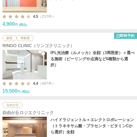
4.5
（237件）
4,900
円
(税込)
即時予約
銀座
東銀座
RINGO CLINIC（リンゴクリニック）
IPL光治療（ルメッカ）全顔（3周照射）＋選べ
る施術（ピーリングや点滴など6種類から選
択）
4.4
（487件）
15,500
円
(税込)
自由が丘
自由が丘ロジエクリニック
ハイドラジェントル＋エレクトロポレーション
（トラネキサム酸・プラセンタ・ビタミンCか
ら選択）全顔