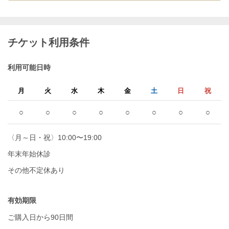
チケット利用条件
利用可能日時
月
火
水
木
金
土
日
祝
○
○
○
○
○
○
○
○
〈月～日・祝〉10:00〜19:00
年末年始休診
その他不定休あり
有効期限
ご購入日から90日間