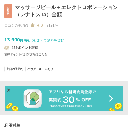
マッサージピール＋エレクトロポレーション
新
規
（レナトスTa）全顔
4.6
口コミの平均点
（191件）
13,900
（初診・再診料を含む）
円
税込
139
ポイント
獲得
獲得ポイントの計算方法は
こちら
土日の予約可
パウダールームあり
利用対象