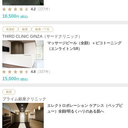
4.2
（227件）
16,500
円
(税込)
有楽町
銀座
銀座一丁目
THIRD CLINIC GINZA（サードクリニック）
マッサージピール（全顔）＋ピコトーニング
（エンライトンSR）
4.8
（337件）
15,000
円
(税込)
銀座
プライム銀座クリニック
エレクトロポレーション ケアシス（ペップビ
ュー）全顔/明るくハリのある肌へ