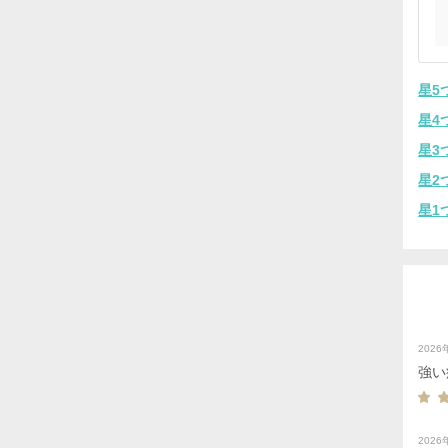
星5
星4
星3
星2
星1
202
強い
202