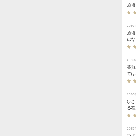
施術
202
施術
はない
痛み
202
蓄熱
では
した。 実際の施術はとても丁寧で、痛みも強く
でき
てい
202
した
ひざ
る程
202
ひざ