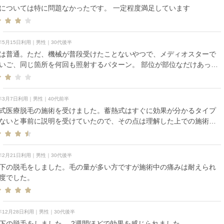
については特に問題なかったです。 一定程度満足しています
6年5月15日利用｜男性｜30代後半
は普通。ただ、機械が普段受けたことないやつで、メディオスターで
ご、同じ箇所を何回も照射するパターン。 部位が部位なだけあって
はなく。30分くらいで手短に終わる。
6年3月7日利用｜男性｜40代前半
式医療脱毛の施術を受けました。蓄熱式はすぐに効果が分かるタイプ
ないと事前に説明を受けていたので、その点は理解した上での施術で
なく安心して受けることが
ました。スタッフの方も細かく声をかけてくださり、配慮が行き届い
る印象です。照射もスムーズで、全体的にとても満足度の高い施術で
6年2月21日利用｜男性｜30代後半
。
下の脱毛をしました。毛の量が多い方ですが施術中の痛みは耐えられ
度でした。
5年12月28日利用｜男性｜30代後半
下の脱毛をしました。 2週間ほどで効果を感じられました。