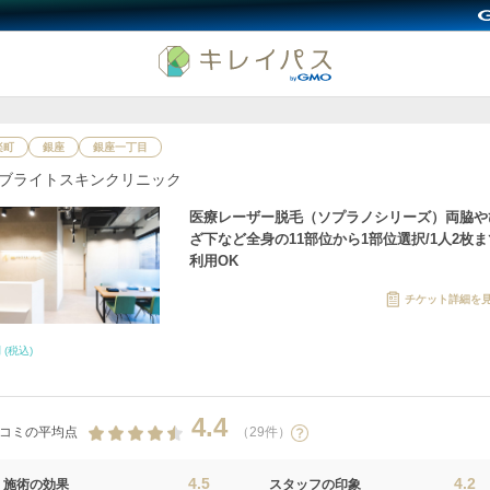
楽町
銀座
銀座一丁目
ブライトスキンクリニック
医療レーザー脱毛（ソプラノシリーズ）両脇や
ざ下など全身の11部位から1部位選択/1人2枚ま
利用OK
チケット詳細を
円
(税込)
4.4
コミの平均点
（29件）
4.5
4.2
施術の効果
スタッフの印象