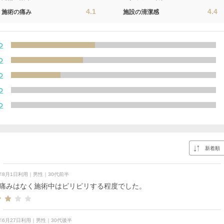
4.1
4.4
施術の痛み
施設の清潔感
つ
つ
つ
つ
つ
6年8月1日利用｜男性｜30代前半
痛みはなく施術中はピリピリする程度でした。
6年6月27日利用｜男性｜30代後半