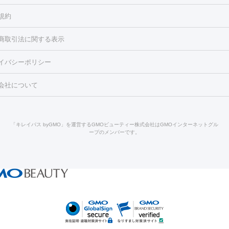
ろ・いぼ
毛（お尻）
ショッピングリフト
ガミースマイル治療
レーザー治療
規約
2レーザー
くすみ）
水光注射（しみ・くすみ）
RF治療
レーザー治療（毛穴・
ェノックス
クレヴィエル
ファットインパクト
ヒアルロニダーゼ
）
涙袋ヒアルロン酸
顎ヒアルロン酸
唇ヒアルロン酸注射
水光注
商取引法に関する表示
・フェイスライン
酸マクロゴールピーリング
ボライト
幹細胞培養上清液
リジュラン
穴・ニキビ跡）
鼻ヒアルロン酸注射
医療脱毛（うなじ）
ヒアルロ
FU（ハイフ）
糸リフト
ショッピングリフト
オンダリフト
ルック
イバシーポリシー
豊胸）
レーザー治療（黒ずみ）
医療脱毛（指）
ダイエット点滴・ 
ト注射
レーザーピーリング
レーザー治療（しみスポット照射）
ベ
・ダイエット
会社について
キン
レーザー治療（赤み改善）
マイクロボトックス（ボトックスリフ
溶解注射
BNLS・BNLS neo
カベリン
輪郭注射（MLM）
脂肪冷
ッカ
プラズマシャワー
ウルトラセルQプラス
BBL光治療
メディ
クリーニング
GLP-1
セラミック治療
医療脱毛（ヒゲ）
ポテ
ベルサス
ウゴービ
ジェネシス
ウルトラアクセント
ウルトラフォーマー（ウルトラフ
トラネキサム酸
ジェントルマックスプロ
イボ取り
シミ取り
シ
「キレイパス byGMO」を運営するGMOビューティー株式会社はGMOインターネットグル
）
サーマクール
イントラセル
イントラジェン
QスイッチYAGレ
ープのメンバーです。
皮膚科）
ハイドラジェントル
ルメッカ
ジェネシス
リジュラン
Qスイッチルビーレーザー
ヴァンキッシュ
ミラドライ
フォトRF
点滴
美容注射
ケミカルピーリング
マッサージピール
イオン導入
ライト
Vビーム
シルファーム
スネコス
インモード
オリジオ
リア
ウルセラ
ボルニューマ
レクトロポレーション
レーザーピーリング
美容内服
ゼオスキン
リピール
サーマジェン
リバースピール
オンダリフト
ジュベルッ
ル
他
ビーフラクショナル
脂肪吸引
VISIA肌診断
ボルニューマ
ソフウ
ドファインリフト
肩こり注射
ドラッグデリバリー（ポテンツァ）
モフィウス
ザーフ
ジャルプロ
ノーリス
デンシティ
脇ボトッ
回復・健康
IPL
エラボトックス
肩ボトックス
リベルサス
イソトレチノイン
センタ注射
にんにく注射
コトーニング
ピーリング