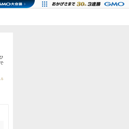
ひ
で
見る