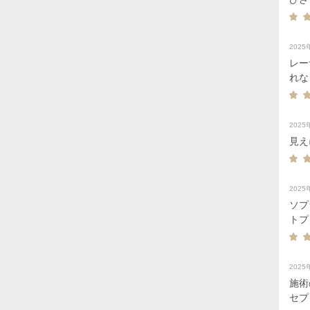
202
レー
れな
202
見え
202
ソプ
トプ
202
施術
セプ