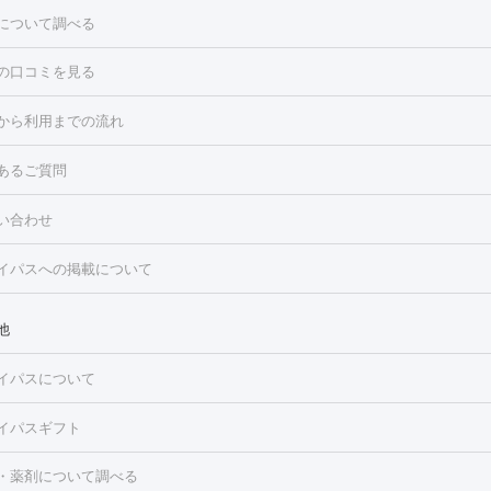
について調べる
の口コミを見る
点滴・白玉注射
高濃度ビタミンC点滴
美容内服
トフェイシャルM22
フラクショナルレーザー
レーザートーニング
から利用までの流れ
ーリング
プラセンタ注射
イオン導入
HIFU（ハイフ）
白玉点滴
・そばかす・肝斑
あるご質問
高濃度ビタミンC点滴
糸リフト
ボトックス
ボツリヌストキシン
トフェイシャル
レーザートーニング
ピコレーザートーニング
フォ
トロポレーション
ダーマペン
ピコフラクショナルレーザー
ピコレ
ラス
美容内服
ルビーフラクショナル
い合わせ
ニング
ハイドラフェイシャル
マッサージピール
脂肪溶解注射
美
美容注射
フォトRF
PRP皮膚再生療法
脂肪冷却
医療脱毛（顔）
イパスへの掲載について
・たるみ
毛（全身）
医療脱毛（あし）
医療脱毛（VIO）
水光注射（ハリ・美
ルロン酸注射
ボトックス注射
ボツリヌストキシン注射
水光注射
レーザー治療（ハリ・美肌）
光治療（フォトフェイシャルなど）
他
再生療法
RF治療（テノール）
スネコス注射
美容内服
ク
BNLS
二重埋没
医療脱毛（背中）
医療脱毛（うで）
医療脱
イパスについて
・ニキビ跡
）
にんにく注射
ピアス穴あけ
AGA
医療脱毛（胸）
ほくろ・
クショナルレーザー
ピコフラクショナルレーザー
ダーマペン
ハイ
レーザー治療（ほくろ・いぼ除去）
タトゥー除去
医療痩身
傷跡
イパスギフト
シャル
ベルベットスキン
ポテンツァ
美容内服
イソトレチノイン
医療脱毛（おなか）
疲労回復点滴・疲労回復注射
くま治療
切開施
・薬剤について調べる
リケートゾーンケア
ホワイトニング
わきが治療
カベリン
隆鼻術