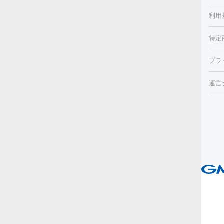
ほく
療脱
利用
薬剤
CO
み・
リジ
ビ跡
特定
小顔
チル
（毛
HI
ュベ
プラ
射（
エッ
痩身
機器
運営
トス
脂肪
ルメ
ト）
リ
ター
ァ
ーⅢ
美肌
り（
ー
美容
イム
ビク
エ
ラノ
ピー
その
ル
リー
ブ
疲労
ス
プラ
ピ