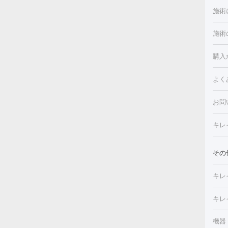
施術
施術
美白
白玉
フォ
購入
ルピ
しみ
よく
注射
フォ
レク
クプ
お問
トー
滴・
キレ
しわ
療脱
ヒア
肌）
その
皮膚
メイ
キレ
毛穴
（脇
フラ
切除
キレ
ェイ
療
機器
デ