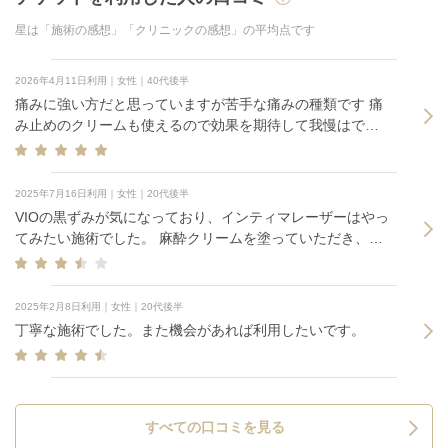
星は「施術の感想」「クリニックの感想」の平均点です
2026年4月11日利用｜女性｜40代後半
痛みに強い方だと思っていますが苦手な痛みの種類です 痛
み止めのクリームも使えるので効果を期待して我慢はでき
ます
2025年7月16日利用｜女性｜20代後半
VIOの黒ずみが気になっており、インティマレーザーはやっ
てみたい施術でした。 麻酔クリームを塗っていただき、レ
ーザーはあまり痛みは無かったです。 ドクターから診察の
際に「繰り返すことで効果が見えてくる」とお話があり、
確かに1度では効果はあまり分からないと思います。 続けて
2025年2月8日利用｜女性｜20代後半
みたいです。
丁寧な施術でした。また機会があれば利用したいです。
すべての口コミを見る