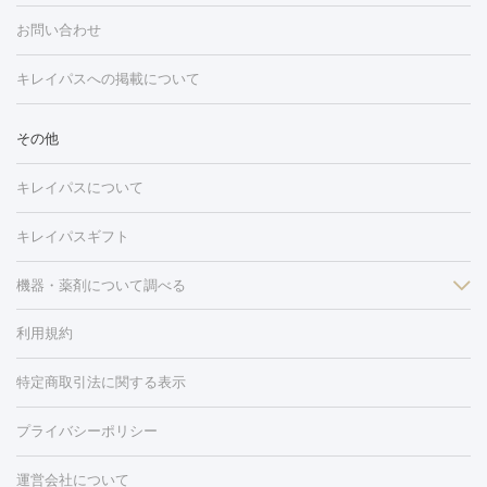
糸リフト
ボトックス
ボツリヌストキシン
エレクトロポレー
グ
フォトシルクプラス
美容内服
ルビーフラクショナル
お問い合わせ
ション
ダーマペン
ピコフラクショナルレーザー
ピコレーザー
トーニング
ハイドラフェイシャル
マッサージピール
脂肪溶解
キレイパスへの掲載について
しわ・たるみ
注射
美容点滴・美容注射
フォトRF
PRP皮膚再生療法
脂肪
ヒアルロン酸注射
ボトックス注射
ボツリヌストキシン注射
水
冷却
医療脱毛（顔）
医療脱毛（全身）
医療脱毛（あし）
その他
光注射
PRP皮膚再生療法
RF治療（テノール）
スネコス注射
医療脱毛（VIO）
水光注射（ハリ・美肌）
レーザー治療（ハ
美容内服
キレイパスについて
リ・美肌）
光治療（フォトフェイシャルなど）
アートメイク
毛穴・ニキビ跡
BNLS
二重埋没
医療脱毛（背中）
医療脱毛（うで）
医療
キレイパスギフト
フラクショナルレーザー
ピコフラクショナルレーザー
ダーマペ
脱毛（脇）
にんにく注射
ピアス穴あけ
AGA
医療脱毛
ン
機器・薬剤について調べる
ハイドラフェイシャル
ベルベットスキン
ポテンツァ
美
（胸）
ほくろ・いぼ切除
レーザー治療（ほくろ・いぼ除去）
容内服
イソトレチノイン
タトゥー除去
医療痩身
傷跡治療
医療脱毛（おなか）
疲
利用規約
薬剤
労回復点滴・疲労回復注射
くま治療
切開施術
デリケートゾー
リジェノックス
クレヴィエル
ファットインパクト
ヒアルロニ
ほくろ・いぼ
ンケア
ホワイトニング
わきが治療
カベリン
隆鼻術
医療
特定商取引法に関する表示
ダーゼ
サリチル酸マクロゴールピーリング
ボライト
幹細胞培
CO2レーザー
脱毛（お尻）
ショッピングリフト
ガミースマイル治療
レーザ
養上清液
リジュラン
ジュベルック
プライバシーポリシー
ー治療（しみ・くすみ）
水光注射（しみ・くすみ）
RF治療
レ
小顔・フェイスライン
ーザー治療（毛穴・ニキビ跡）
涙袋ヒアルロン酸
顎ヒアルロン
機器
運営会社について
HIFU（ハイフ）
糸リフト
ショッピングリフト
オンダリフト