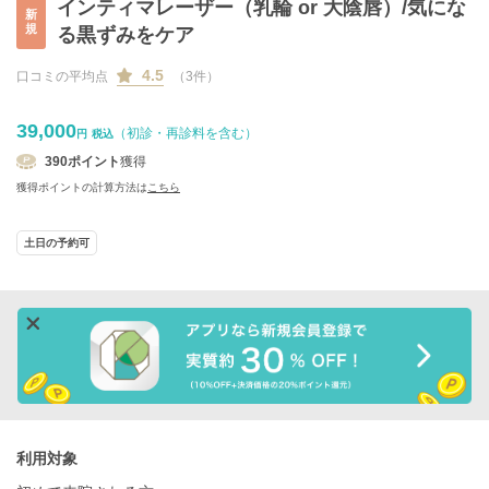
インティマレーザー（乳輪 or 大陰唇）/気にな
新
規
る黒ずみをケア
4.5
口コミの平均点
（3件）
39,000
（初診・再診料を含む）
円
税込
390
ポイント
獲得
獲得ポイントの計算方法は
こちら
土日の予約可
利用対象