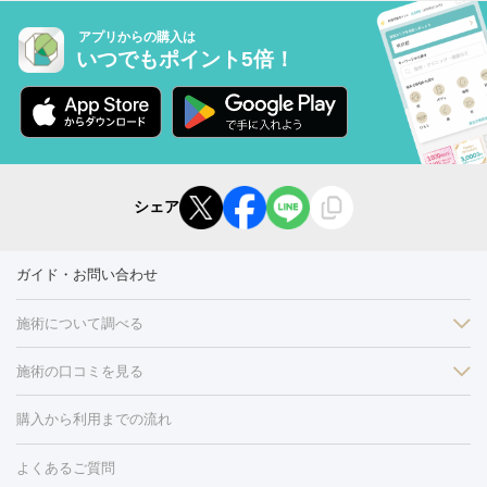
アプリからの購入は
いつでもポイント5倍！
シェア
ガイド・お問い合わせ
施術について調べる
施術の口コミを見る
美白
白玉点滴・白玉注射
高濃度ビタミンC点滴
美容内服
フォトフェイシャルM22
フラクショナルレーザー
レーザートーニ
購入から利用までの流れ
ング
ケミカルピーリング
プラセンタ注射
イオン導入
しみ・そばかす・肝斑
よくあるご質問
HIFU（ハイフ）
白玉点滴・白玉注射
高濃度ビタミンC点滴
フォトフェイシャル
レーザートーニング
ピコレーザートーニン