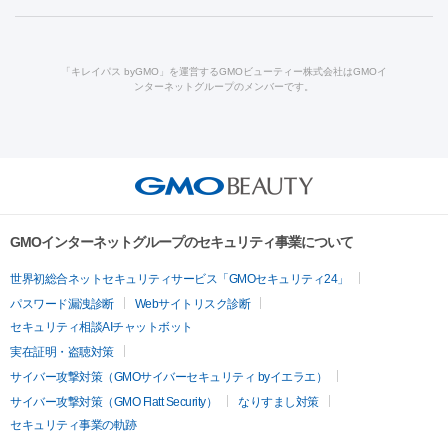
酸
唇ヒアルロン酸注射
水光注射（毛穴・ニキビ跡）
鼻ヒアル
ルメッカ
プラズマシャワー
ウルトラセルQプラス
BBL光治
ロン酸注射
医療脱毛（うなじ）
ヒアルロン酸注射（豊胸）
レ
痩身・ダイエット
療
メディオスター
ジェネシス
ウルトラアクセント
ウルト
ーザー治療（黒ずみ）
医療脱毛（指）
ダイエット点滴・ ダイエ
脂肪溶解注射
BNLS・BNLS neo
カベリン
輪郭注射（MLM）
「キレイパス byGMO」を運営するGMOビューティー株式会社はGMOイ
ラフォーマー（ウルトラフォーマーⅢ）
サーマクール
イントラ
ンターネットグループのメンバーです。
ット注射
レーザーピーリング
レーザー治療（しみスポット照
脂肪冷却
リベルサス
ウゴービ
セル
イントラジェン
QスイッチYAGレーザー
Qスイッチルビ
射）
ベルベットスキン
レーザー治療（赤み改善）
マイクロボ
ーレーザー
ヴァンキッシュ
ミラドライ
フォトRF
アビクリ
美肌
トックス（ボトックスリフト）
クリーニング
GLP-1
セラミッ
ア
ウルセラ
ボルニューマ
美容点滴
美容注射
ケミカルピーリング
マッサージピール
ク治療
医療脱毛（ヒゲ）
ポテンツァ
トラネキサム酸
ジェ
イオン導入
エレクトロポレーション
レーザーピーリング
美
その他
ントルマックスプロ
イボ取り
シミ取り
シミ取り（皮膚科）
容内服
ゼオスキン
ララピール
リードファインリフト
肩こり注射
ドラッグデリバリー（ポテン
ハイドラジェントル
ルメッカ
ジェネシス
リジュラン
ラ
GMOインターネットグループのセキュリティ事業について
ツァ）
イムライト
Vビーム
シルファーム
スネコス
インモード
疲労回復・健康
世界初総合ネットセキュリティサービス「GMOセキュリティ24」
オリジオ
ミラノリピール
サーマジェン
リバースピール
パスワード漏洩診断
Webサイトリスク診断
プラセンタ注射
にんにく注射
オンダリフト
ジュベルック
ルビーフラクショナル
脂肪吸
セキュリティ相談AIチャットボット
引
VISIA肌診断
ボルニューマ
ソフウェーブ
モフィウス
実在証明・盗聴対策
医療脱毛
ザーフ
ジャルプロ
ノーリス
デンシティ
脇ボトックス
サイバー攻撃対策（GMOサイバーセキュリティ byイエラエ）
医療脱毛（VIO）
医療脱毛
サイバー攻撃対策（GMO Flatt Security）
なりすまし対策
IPL
エラボトックス
肩ボトックス
リベルサス
イソトレチ
セキュリティ事業の軌跡
その他
ノイン
ピコトーニング
ピーリング