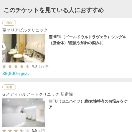
このチケットを見ている人におすすめ
目白
聖マリアビルクリニック
膣HIFU（ゴールドウルトラヴェラ）シングル
（膣全体）/産後や加齢の悩みに
4.3
（22件）
39,800
円
(税込)
新宿
Gメディカルアートクリニック 新宿院
HIFU（ヨニハイフ）膣/女性特有のお悩みをケ
ア
3.9
（4件）