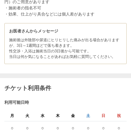
円）のご用意があります
・施術者の指名不可
・効果、仕上がり具合などには個人差があります
お医者さんからメッセージ
施術後は外陰部や尿道にヒリヒリした痛みが出る場合があります
が、3日～1週間ほどで落ち着きます。
性交渉・入浴は施術当日の3日後から可能です。
当日は何か気になることがあればお気軽に質問してください。
チケット利用条件
利用可能日時
月
火
水
木
金
土
日
祝
○
○
○
○
○
○
○
○