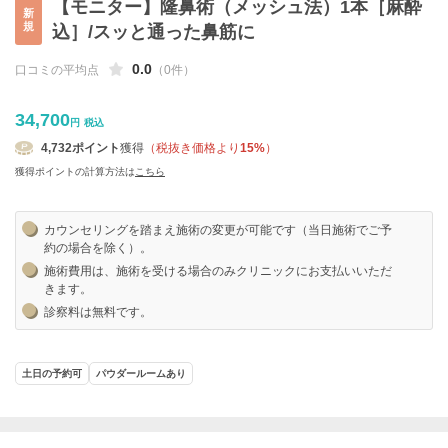
【モニター】隆鼻術（メッシュ法）1本［麻酔
新
規
込］/スッと通った鼻筋に
0.0
口コミの平均点
（0件）
34,700
円
税込
4,732
ポイント
獲得
（税抜き価格より
15%
）
獲得ポイントの計算方法は
こちら
カウンセリングを踏まえ施術の変更が可能です（当日施術でご予
約の場合を除く）。
施術費用は、施術を受ける場合のみクリニックにお支払いいただ
きます。
診察料は無料です。
土日の予約可
パウダールームあり