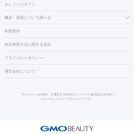
毛穴・ニキビ跡
BNLS
二重埋没
医療脱毛（背中）
医療脱毛（うで）
医療
キレイパスギフト
フラクショナルレーザー
ピコフラクショナルレーザー
ダーマペ
脱毛（脇）
にんにく注射
ピアス穴あけ
AGA
医療脱毛
ン
機器・薬剤について調べる
ハイドラフェイシャル
ベルベットスキン
ポテンツァ
美
（胸）
ほくろ・いぼ切除
レーザー治療（ほくろ・いぼ除去）
容内服
イソトレチノイン
タトゥー除去
医療痩身
傷跡治療
医療脱毛（おなか）
疲
利用規約
薬剤
労回復点滴・疲労回復注射
くま治療
切開施術
デリケートゾー
リジェノックス
クレヴィエル
ファットインパクト
ヒアルロニ
ほくろ・いぼ
ンケア
ホワイトニング
わきが治療
カベリン
隆鼻術
医療
特定商取引法に関する表示
ダーゼ
サリチル酸マクロゴールピーリング
ボライト
幹細胞培
CO2レーザー
脱毛（お尻）
ショッピングリフト
ガミースマイル治療
レーザ
養上清液
リジュラン
ジュベルック
プライバシーポリシー
ー治療（しみ・くすみ）
水光注射（しみ・くすみ）
RF治療
レ
小顔・フェイスライン
ーザー治療（毛穴・ニキビ跡）
涙袋ヒアルロン酸
顎ヒアルロン
機器
運営会社について
HIFU（ハイフ）
糸リフト
ショッピングリフト
オンダリフト
酸
唇ヒアルロン酸注射
水光注射（毛穴・ニキビ跡）
鼻ヒアル
ルメッカ
プラズマシャワー
ウルトラセルQプラス
BBL光治
ロン酸注射
医療脱毛（うなじ）
ヒアルロン酸注射（豊胸）
レ
痩身・ダイエット
療
メディオスター
ジェネシス
ウルトラアクセント
ウルト
ーザー治療（黒ずみ）
医療脱毛（指）
ダイエット点滴・ ダイエ
脂肪溶解注射
BNLS・BNLS neo
カベリン
輪郭注射（MLM）
「キレイパス byGMO」を運営するGMOビューティー株式会社はGMOイ
ラフォーマー（ウルトラフォーマーⅢ）
サーマクール
イントラ
ンターネットグループのメンバーです。
ット注射
レーザーピーリング
レーザー治療（しみスポット照
脂肪冷却
リベルサス
ウゴービ
セル
イントラジェン
QスイッチYAGレーザー
Qスイッチルビ
射）
ベルベットスキン
レーザー治療（赤み改善）
マイクロボ
ーレーザー
ヴァンキッシュ
ミラドライ
フォトRF
アビクリ
美肌
トックス（ボトックスリフト）
クリーニング
GLP-1
セラミッ
ア
ウルセラ
ボルニューマ
美容点滴
美容注射
ケミカルピーリング
マッサージピール
ク治療
医療脱毛（ヒゲ）
ポテンツァ
トラネキサム酸
ジェ
イオン導入
エレクトロポレーション
レーザーピーリング
美