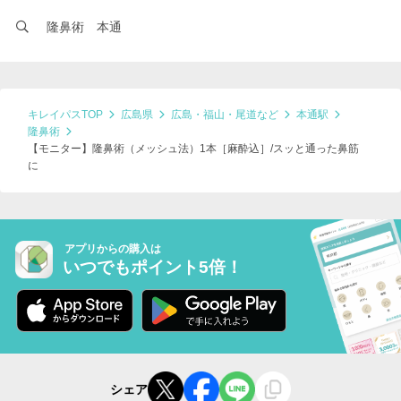
隆鼻術 本通
キレイパスTOP
広島県
広島・福山・尾道など
本通駅
隆鼻術
【モニター】隆鼻術（メッシュ法）1本［麻酔込］/スッと通った鼻筋
に
アプリからの購入は
いつでもポイント5倍！
シェア