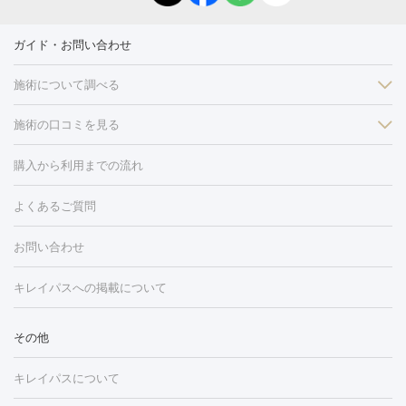
ガイド・お問い合わせ
施術について調べる
施術の口コミを見る
美白
白玉点滴・白玉注射
高濃度ビタミンC点滴
美容内服
フォトフェイシャルM22
フラクショナルレーザー
レーザートーニ
購入から利用までの流れ
ング
ケミカルピーリング
プラセンタ注射
イオン導入
しみ・そばかす・肝斑
よくあるご質問
HIFU（ハイフ）
白玉点滴・白玉注射
高濃度ビタミンC点滴
フォトフェイシャル
レーザートーニング
ピコレーザートーニン
糸リフト
ボトックス
ボツリヌストキシン
エレクトロポレー
グ
フォトシルクプラス
美容内服
ルビーフラクショナル
お問い合わせ
ション
ダーマペン
ピコフラクショナルレーザー
ピコレーザー
トーニング
ハイドラフェイシャル
マッサージピール
脂肪溶解
キレイパスへの掲載について
しわ・たるみ
注射
美容点滴・美容注射
フォトRF
PRP皮膚再生療法
脂肪
ヒアルロン酸注射
ボトックス注射
ボツリヌストキシン注射
水
冷却
医療脱毛（顔）
医療脱毛（全身）
医療脱毛（あし）
その他
光注射
PRP皮膚再生療法
RF治療（テノール）
スネコス注射
医療脱毛（VIO）
水光注射（ハリ・美肌）
レーザー治療（ハ
美容内服
キレイパスについて
リ・美肌）
光治療（フォトフェイシャルなど）
アートメイク