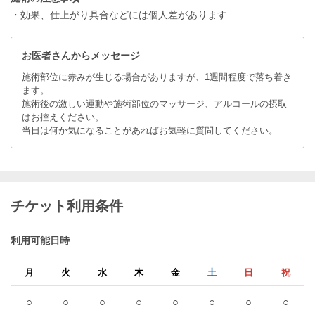
・効果、仕上がり具合などには個人差があります
お医者さんからメッセージ
施術部位に赤みが生じる場合がありますが、1週間程度で落ち着き
ます。
施術後の激しい運動や施術部位のマッサージ、アルコールの摂取
はお控えください。
当日は何か気になることがあればお気軽に質問してください。
チケット利用条件
利用可能日時
月
火
水
木
金
土
日
祝
○
○
○
○
○
○
○
○