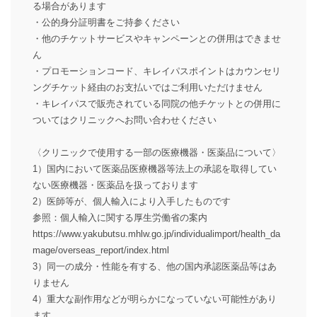
る場合があります
・公的身分証明書をご持参ください
・他のチケットサービスやキャンペーンとの併用はできませ
ん
・プロモーションコード、キレイパスポイントはカウンセリ
ングチケット経由のお支払いではご利用いただけません
・キレイパスで販売されている同院の他チケットとの併用に
ついてはクリニックへお問い合わせください
〈クリニックで使用する一部の医療機器・医薬品について〉
1）国内において医薬品医療機器等法上の承認を取得してい
ない医療機器・医薬品を扱っております
2）医師等が、個人輸入により入手したものです
参照：個人輸入に関する厚生労働省の案内
https://www.yakubutsu.mhlw.go.jp/individualimport/health_da
mage/overseas_report/index.html
3）同一の成分・性能を有する、他の国内承認医薬品等はあ
りません
4）重大な副作用などが明らかになっていない可能性があり
ます