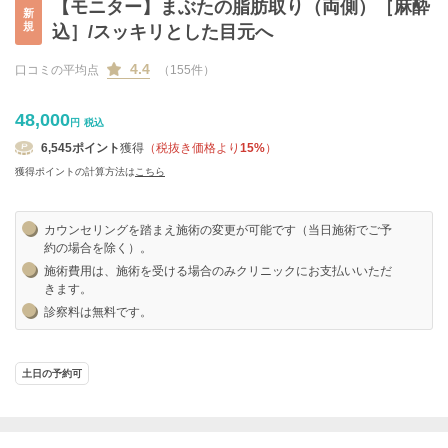
【モニター】まぶたの脂肪取り（両側）［麻酔
新
規
込］/スッキリとした目元へ
4.4
口コミの平均点
（155件）
48,000
円
税込
6,545
ポイント
獲得
（税抜き価格より
15%
）
獲得ポイントの計算方法は
こちら
カウンセリングを踏まえ施術の変更が可能です（当日施術でご予
約の場合を除く）。
施術費用は、施術を受ける場合のみクリニックにお支払いいただ
きます。
診察料は無料です。
土日の予約可