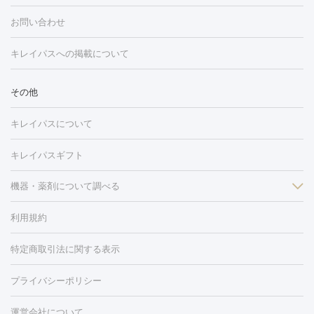
フォトフェイシャル
レーザートーニング
ピコレーザートーニン
糸リフト
ボトックス
ボツリヌストキシン
エレクトロポレー
グ
フォトシルクプラス
美容内服
お問い合わせ
ション
ダーマペン
ピコフラクショナルレーザー
ピコレーザー
トーニング
ハイドラフェイシャル
マッサージピール
脂肪溶解
キレイパスへの掲載について
しわ・たるみ
注射
美容点滴・美容注射
フォトRF
PRP皮膚再生療法
脂肪
ヒアルロン酸注射
ボトックス注射
ボツリヌストキシン注射
水
冷却
医療脱毛（顔）
医療脱毛（全身）
医療脱毛（あし）
その他
光注射
PRP皮膚再生療法
RF治療（テノール）
スネコス注射
医療脱毛（VIO）
水光注射（ハリ・美肌）
レーザー治療（ハ
美容内服
キレイパスについて
リ・美肌）
光治療（フォトフェイシャルなど）
アートメイク
毛穴・ニキビ跡
BNLS
二重埋没
医療脱毛（背中）
医療脱毛（うで）
医療
キレイパスギフト
フラクショナルレーザー
ピコフラクショナルレーザー
ダーマペ
脱毛（脇）
にんにく注射
ピアス穴あけ
AGA
医療脱毛
ン
機器・薬剤について調べる
ハイドラフェイシャル
ベルベットスキン
ポテンツァ
美
（胸）
ほくろ・いぼ切除
レーザー治療（ほくろ・いぼ除去）
容内服
タトゥー除去
医療痩身
傷跡治療
医療脱毛（おなか）
疲
利用規約
薬剤
労回復点滴・疲労回復注射
くま治療
切開施術
デリケートゾー
リジェノックス
クレヴィエル
ファットインパクト
ヒアルロニ
ほくろ・いぼ
ンケア
ホワイトニング
わきが治療
カベリン
隆鼻術
医療
特定商取引法に関する表示
ダーゼ
サリチル酸マクロゴールピーリング
ボライト
幹細胞培
CO2レーザー
脱毛（お尻）
ショッピングリフト
ガミースマイル治療
レーザ
養上清液
プライバシーポリシー
ー治療（しみ・くすみ）
水光注射（しみ・くすみ）
RF治療
レ
小顔・フェイスライン
ーザー治療（毛穴・ニキビ跡）
涙袋ヒアルロン酸
顎ヒアルロン
機器
運営会社について
HIFU（ハイフ）
糸リフト
ショッピングリフト