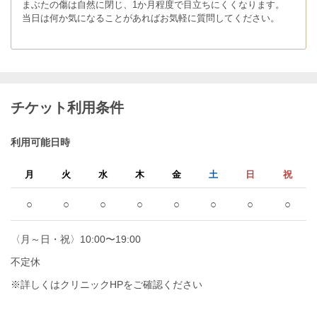
まぶたの傷は⾃然に閉じ、1か月程度で目立ちにくくなります。
当日は何か気になることがあればお気軽に質問してください。
チケット利用条件
利用可能日時
月
火
水
木
金
土
日
祝
○
○
○
○
○
○
○
○
〈月～日・祝〉10:00〜19:00
不定休
※詳しくはクリニックHPをご確認ください