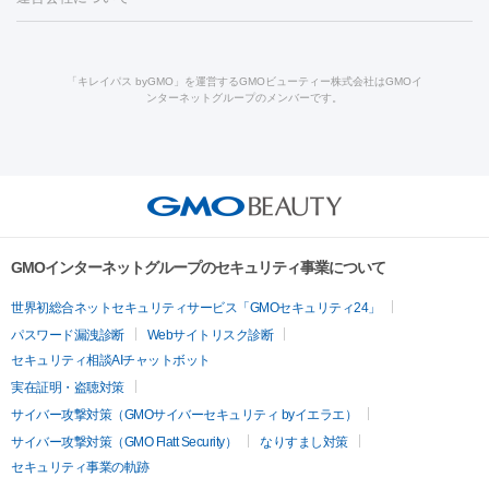
酸
唇ヒアルロン酸注射
水光注射（毛穴・ニキビ跡）
鼻ヒアル
ルメッカ
プラズマシャワー
ウルトラセルQプラス
BBL光治
ロン酸注射
医療脱毛（うなじ）
ヒアルロン酸注射（豊胸）
レ
痩身・ダイエット
療
メディオスター
ジェネシス
ウルトラアクセント
ウルト
ーザー治療（黒ずみ）
医療脱毛（指）
ダイエット点滴・ ダイエ
脂肪溶解注射
BNLS・BNLS neo
カベリン
輪郭注射（MLM）
「キレイパス byGMO」を運営するGMOビューティー株式会社はGMOイ
ラフォーマー（ウルトラフォーマーⅢ）
サーマクール
イントラ
ンターネットグループのメンバーです。
ット注射
レーザーピーリング
レーザー治療（しみスポット照
脂肪冷却
セル
イントラジェン
QスイッチYAGレーザー
Qスイッチルビ
射）
ベルベットスキン
レーザー治療（赤み改善）
マイクロボ
ーレーザー
ヴァンキッシュ
ミラドライ
フォトRF
美肌
トックス（ボトックスリフト）
クリーニング
GLP-1
セラミッ
美容点滴
美容注射
ケミカルピーリング
マッサージピール
その他
ク治療
医療脱毛（ヒゲ）
ポテンツァ
トラネキサム酸
ジェ
イオン導入
エレクトロポレーション
レーザーピーリング
美
リードファインリフト
肩こり注射
ドラッグデリバリー（ポテン
ントルマックスプロ
イボ取り
シミ取り
シミ取り（皮膚科）
容内服
ツァ）
ハイドラジェントル
ルメッカ
ジェネシス
リジュラン
ラ
GMOインターネットグループのセキュリティ事業について
イムライト
Vビーム
シルファーム
スネコス
インモード
疲労回復・健康
世界初総合ネットセキュリティサービス「GMOセキュリティ24」
オリジオ
ミラノリピール
サーマジェン
リバースピール
パスワード漏洩診断
Webサイトリスク診断
プラセンタ注射
にんにく注射
オンダリフト
ジュベルック
ルビーフラクショナル
脂肪吸
セキュリティ相談AIチャットボット
引
VISIA肌診断
ボルニューマ
ソフウェーブ
モフィウス
実在証明・盗聴対策
医療脱毛
ザーフ
ジャルプロ
ノーリス
デンシティ
脇ボトックス
サイバー攻撃対策（GMOサイバーセキュリティ byイエラエ）
医療脱毛（VIO）
医療脱毛
サイバー攻撃対策（GMO Flatt Security）
なりすまし対策
IPL
エラボトックス
肩ボトックス
リベルサス
イソトレチ
セキュリティ事業の軌跡
その他
ノイン
ピコトーニング
ピーリング