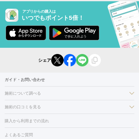
アプリからの購入は
いつでもポイント5倍！
シェア
ガイド・お問い合わせ
施術について調べる
施術の口コミを見る
美白
白玉点滴・白玉注射
高濃度ビタミンC点滴
美容内服
フォトフェイシャルM22
フラクショナルレーザー
レーザートーニ
購入から利用までの流れ
ング
ケミカルピーリング
プラセンタ注射
イオン導入
しみ・そばかす・肝斑
よくあるご質問
HIFU（ハイフ）
白玉点滴・白玉注射
高濃度ビタミンC点滴