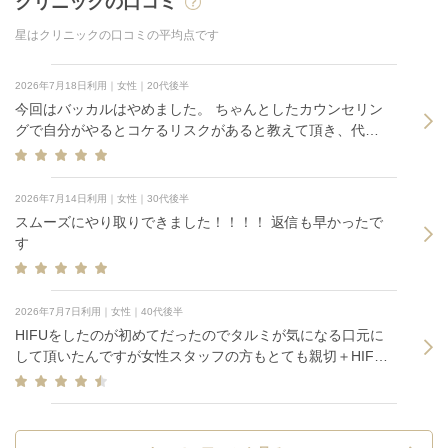
クリニックの口コミ
星はクリニックの口コミの平均点です
2026年7月18日利用｜女性｜20代後半
今回はバッカルはやめました。 ちゃんとしたカウンセリン
グで自分がやるとコケるリスクがあると教えて頂き、代わ
りにもっと自分に合った施術を提案してくださりました。
2026年7月14日利用｜女性｜30代後半
スムーズにやり取りできました！！！！ 返信も早かったで
す
2026年7月7日利用｜女性｜40代後半
HIFUをしたのが初めてだったのでタルミが気になる口元に
して頂いたんですが女性スタッフの方もとても親切＋HIFU
の痛みもなく満足です！ 一緒に額のシワも気になったので
ボトックスも一緒にして頂きました。先生も丁寧で痛みは
全くありませんでした。これから効果が出るのが楽しみで
す