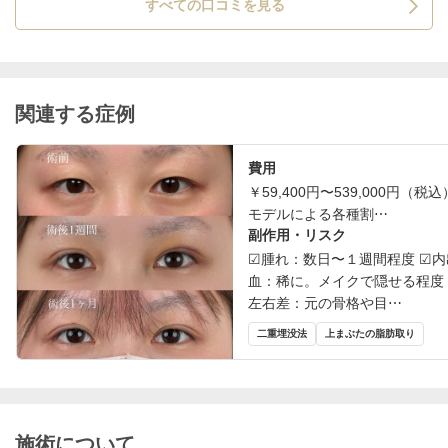
すべての口コミを見る
関連する症例
費用
￥59,400円〜539,000円（税
モデルによる各種割⋯
副作用・リスク
☑︎腫れ：数日〜１週間程度 ☑︎
血：稀に。メイクで隠せる程度 
左右差：元の骨格や目⋯
二重埋没法
上まぶたの脂肪取り
施術について