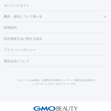
毛穴・ニキビ跡
BNLS
二重埋没
医療脱毛（背中）
医療脱毛（うで）
医療
キレイパスギフト
フラクショナルレーザー
ピコフラクショナルレーザー
ダーマペ
脱毛（脇）
にんにく注射
ピアス穴あけ
AGA
医療脱毛
ン
機器・薬剤について調べる
ハイドラフェイシャル
ベルベットスキン
ポテンツァ
美
（胸）
ほくろ・いぼ切除
レーザー治療（ほくろ・いぼ除去）
容内服
イソトレチノイン
タトゥー除去
医療痩身
傷跡治療
医療脱毛（おなか）
疲
利用規約
薬剤
労回復点滴・疲労回復注射
くま治療
切開施術
デリケートゾー
リジェノックス
クレヴィエル
ファットインパクト
ヒアルロニ
ほくろ・いぼ
ンケア
ホワイトニング
わきが治療
カベリン
隆鼻術
医療
特定商取引法に関する表示
ダーゼ
サリチル酸マクロゴールピーリング
ボライト
幹細胞培
CO2レーザー
脱毛（お尻）
ショッピングリフト
ガミースマイル治療
レーザ
養上清液
リジュラン
ジュベルック
プライバシーポリシー
ー治療（しみ・くすみ）
水光注射（しみ・くすみ）
RF治療
レ
小顔・フェイスライン
ーザー治療（毛穴・ニキビ跡）
涙袋ヒアルロン酸
顎ヒアルロン
機器
運営会社について
HIFU（ハイフ）
糸リフト
ショッピングリフト
オンダリフト
酸
唇ヒアルロン酸注射
水光注射（毛穴・ニキビ跡）
鼻ヒアル
ルメッカ
プラズマシャワー
ウルトラセルQプラス
BBL光治
ロン酸注射
医療脱毛（うなじ）
ヒアルロン酸注射（豊胸）
レ
痩身・ダイエット
療
メディオスター
ジェネシス
ウルトラアクセント
ウルト
ーザー治療（黒ずみ）
医療脱毛（指）
ダイエット点滴・ ダイエ
脂肪溶解注射
BNLS・BNLS neo
カベリン
輪郭注射（MLM）
「キレイパス byGMO」を運営するGMOビューティー株式会社はGMOイ
ラフォーマー（ウルトラフォーマーⅢ）
サーマクール
イントラ
ンターネットグループのメンバーです。
ット注射
レーザーピーリング
レーザー治療（しみスポット照
脂肪冷却
リベルサス
ウゴービ
セル
イントラジェン
QスイッチYAGレーザー
Qスイッチルビ
射）
ベルベットスキン
レーザー治療（赤み改善）
マイクロボ
ーレーザー
ヴァンキッシュ
ミラドライ
フォトRF
アビクリ
美肌
トックス（ボトックスリフト）
クリーニング
GLP-1
セラミッ
ア
ウルセラ
ボルニューマ
美容点滴
美容注射
ケミカルピーリング
マッサージピール
ク治療
医療脱毛（ヒゲ）
ポテンツァ
トラネキサム酸
ジェ