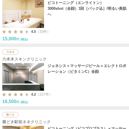
ピコトーニング（エンライトン）
3000shot（全顔）3回［パック込］/明るい美肌
へ
4.5
（33件）
15,000
円
(税込)
六本木
六本木スキンクリニック
ジェネシス＋マッサージピール＋エレクトロポ
レーション（ビタミンC）全顔
4.2
（227件）
16,500
円
(税込)
勝どき
勝どき駅前ネネクリニック
ピコトーニング（ピコプロプラス）＋マッサー