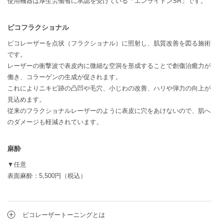
使用機器は厚生労働省に承認を受けている「エンライトンSR」です。
ピコフラクショナル
ピコレーザーを点状（フラクショナル）に照射し、肌質改善を図る施術
です。
レーザーの衝撃波で表皮内に微細な空洞を形成することで創傷治癒力が
働き、コラーゲンの生成が促されます。
これによりニキビ跡の凸凹や毛穴、小じわの改善、ハリや弾力の向上が
見込めます。
従来のフラクショナルレーザーのように表皮に穴をあけないので、肌へ
のダメージも軽減されています。
麻酔
▼任意
表面麻酔：5,500円（税込）
ピコレーザートーニングとは