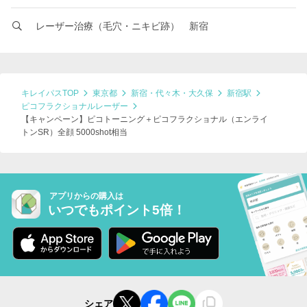
レーザー治療（毛穴・ニキビ跡） 新宿
キレイパスTOP
東京都
新宿・代々木・大久保
新宿駅
ピコフラクショナルレーザー
【キャンペーン】ピコトーニング＋ピコフラクショナル（エンライ
トンSR）全顔 5000shot相当
アプリからの購入は
いつでもポイント5倍！
シェア