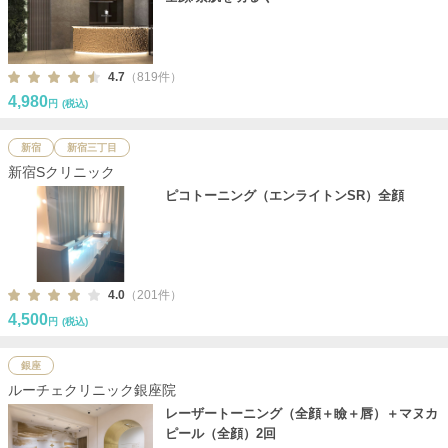
4.7
（819件）
4,980
円
(税込)
新宿
新宿三丁目
新宿Sクリニック
ピコトーニング（エンライトンSR）全顔
4.0
（201件）
4,500
円
(税込)
銀座
ルーチェクリニック銀座院
レーザートーニング（全顔＋瞼＋唇）＋マヌカ
ピール（全顔）2回