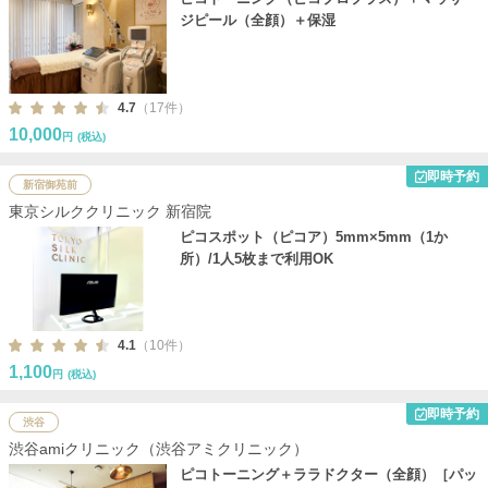
ジピール（全顔）＋保湿
4.7
（17件）
10,000
円
(税込)
即時予約
新宿御苑前
東京シルククリニック 新宿院
ピコスポット（ピコア）5mm×5mm（1か
所）/1人5枚まで利用OK
4.1
（10件）
1,100
円
(税込)
即時予約
渋谷
渋谷amiクリニック（渋谷アミクリニック）
ピコトーニング＋ララドクター（全顔）［パッ