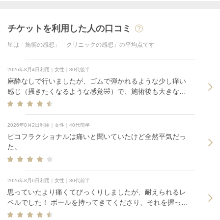
チケットを利用した人の口コミ
星は「施術の感想」「クリニックの感想」の平均点です
2026年8月4日利用｜女性｜30代後半
麻酔なしで行いましたが、ゴムで弾かれるような少し痒い
感じ（掻きたくなるような感覚🤣）で、施術後も大きな赤
みは出ませんでした。追加で3,000円ほどの鎮静パックも付
けましたが、とても気持ちよかったです！これからの効果
が楽しみです！
2026年8月2日利用｜女性｜40代前半
ピコフラクショナルは痛いと聞いていたけど全然平気だっ
た。
2026年8月6日利用｜女性｜30代前半
思っていたより痛くてびっくりしましたが、耐えられるレ
ベルでした！ ボールを持ってきてくださり、それを握って
気を紛らわせることができました。 施術後に好転反応が強