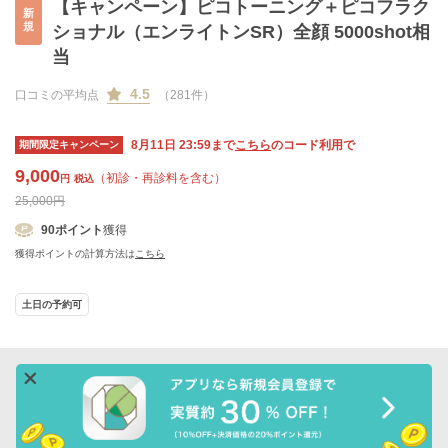
【キャンペーン】ピコトーニング＋ピコフラク
新
規
ショナル（エンライトンSR）全顔 5000shot相
当
4.5
口コミの平均点
（281件）
8月11日 23:59まで
こちら
のコード利用で
期間限定キャンペーン
9,000
（初診・再診料を含む）
円
税込
25,000円
90
ポイント
獲得
獲得ポイントの計算方法は
こちら
土日の予約可