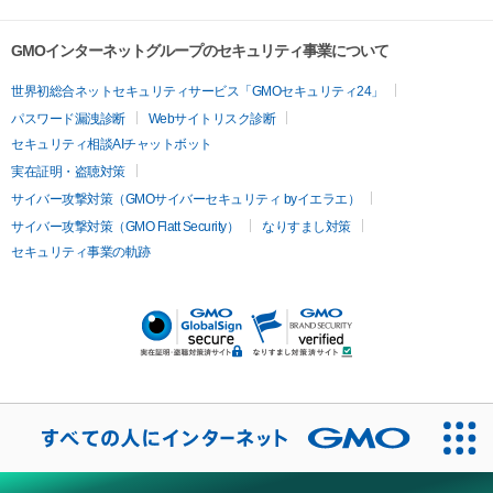
イオン導入
エレクトロポレーション
レーザーピーリング
美
その他
ントルマックスプロ
イボ取り
シミ取り
シミ取り（皮膚科）
容内服
ゼオスキン
ララピール
リードファインリフト
肩こり注射
ドラッグデリバリー（ポテン
ハイドラジェントル
ルメッカ
ジェネシス
リジュラン
ラ
GMOインターネットグループのセキュリティ事業について
ツァ）
イムライト
Vビーム
シルファーム
スネコス
インモード
疲労回復・健康
世界初総合ネットセキュリティサービス「GMOセキュリティ24」
オリジオ
ミラノリピール
サーマジェン
リバースピール
パスワード漏洩診断
Webサイトリスク診断
プラセンタ注射
にんにく注射
オンダリフト
ジュベルック
ルビーフラクショナル
脂肪吸
セキュリティ相談AIチャットボット
引
VISIA肌診断
ボルニューマ
ソフウェーブ
モフィウス
実在証明・盗聴対策
医療脱毛
ザーフ
ジャルプロ
ノーリス
デンシティ
脇ボトックス
サイバー攻撃対策（GMOサイバーセキュリティ byイエラエ）
医療脱毛（VIO）
医療脱毛
サイバー攻撃対策（GMO Flatt Security）
なりすまし対策
IPL
エラボトックス
肩ボトックス
リベルサス
イソトレチ
セキュリティ事業の軌跡
その他
ノイン
ピコトーニング
ピーリング
二重埋没
アートメイク
ガミースマイル治療
オフィスホワイト
ニング
ピアス穴あけ