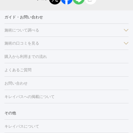
ガイド・お問い合わせ
施術について調べる
施術の口コミを見る
美白
白玉点滴・白玉注射
高濃度ビタミンC点滴
美容内服
フォトフェイシャルM22
フラクショナルレーザー
レーザートーニ
購入から利用までの流れ
ング
ケミカルピーリング
プラセンタ注射
イオン導入
しみ・そばかす・肝斑
よくあるご質問
HIFU（ハイフ）
白玉点滴・白玉注射
高濃度ビタミンC点滴
フォトフェイシャル
レーザートーニング
ピコレーザートーニン
糸リフト
ボトックス
ボツリヌストキシン
エレクトロポレー
グ
フォトシルクプラス
美容内服
ルビーフラクショナル
お問い合わせ
ション
ダーマペン
ピコフラクショナルレーザー
ピコレーザー
トーニング
ハイドラフェイシャル
マッサージピール
脂肪溶解
キレイパスへの掲載について
しわ・たるみ
注射
美容点滴・美容注射
フォトRF
PRP皮膚再生療法
脂肪
ヒアルロン酸注射
ボトックス注射
ボツリヌストキシン注射
水
冷却
医療脱毛（顔）
医療脱毛（全身）
医療脱毛（あし）
その他
光注射
PRP皮膚再生療法
RF治療（テノール）
スネコス注射
医療脱毛（VIO）
水光注射（ハリ・美肌）
レーザー治療（ハ
美容内服
キレイパスについて
リ・美肌）
光治療（フォトフェイシャルなど）
アートメイク