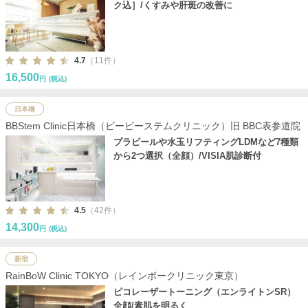
ク込］/くすみや肝斑の改善に
4.7
（11件）
16,500
円
(税込)
日本橋
BBStem Clinic日本橋（ビービーステムクリニック）旧 BBC表参道院
プラピールや水玉リフティングLDMなど7種類
から2つ選択（全顔）/VISIA肌診断付
4.5
（42件）
14,300
円
(税込)
新宿
RainBoW Clinic TOKYO（レインボークリニック東京）
ピコレーザートーニング（エンライトンSR）
全顔/素肌を明るく