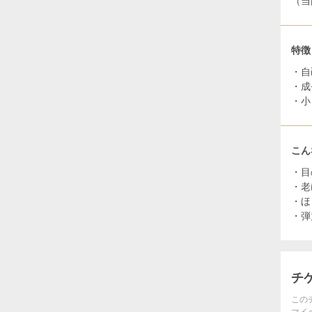
（当
特徴
・自
・成
・小
こん
・目
・老
・ほ
・弾
チ
この