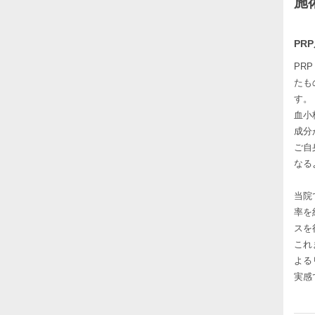
施
PR
PR
たも
す。
血小
成分
ご自
なる
当院
率を
スを
これ
よる
実感