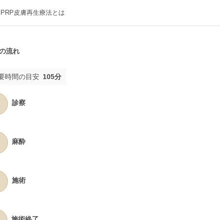
PRP皮膚再生療法とは
の流れ
要時間の目安
105分
診察
麻酔
施術
施術終了