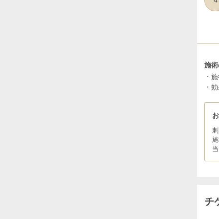
4
施術
・施
・効
刺
施
当
チ