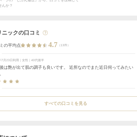
ページの『じぶん履歴』から、口コミを投稿して
せんか？
リニックの口コミ
4.7
ミの平均点
（13件）
6年7月23日利用｜女性｜40代後半
後は艶が出て肌の調子も良いです。 近所なのでまた近日伺ってみたい
。
すべての口コミを見る