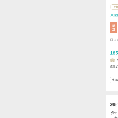
戸
戸塚
新
規
口コ
185
獲得
土日
利用
初め