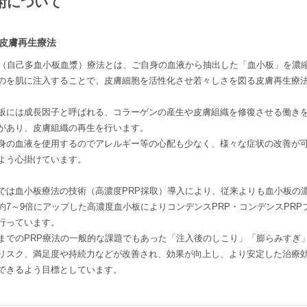
術について
P皮膚再生療法
P（自己多血小板血漿）療法とは、ご自身の血液から抽出した「血小板」を濃
のを肌に注入することで、皮膚細胞を活性化させ若々しさを図る皮膚再生療
板には成長因子と呼ばれる、コラーゲンの産生や皮膚組織を修復させる働き
があり、皮膚組織の再生を行います。
身の血液を使用するのでアレルギー等の心配も少なく、様々な症状の改善が
よう心掛けています。
では血小板療法の技術（高濃度PRP採取）導入により、従来よりも血小板の
約7～9倍にアップした高濃度血小板によりコンデンスPRP・コンデンスPRP
行っています。
までのPRP療法の一般的な課題でもあった「注入後のしこり」「膨らみすぎ
リスク、満足度や持続力などが改善され、効果が向上し、より安定した治療
できるよう目標としています。