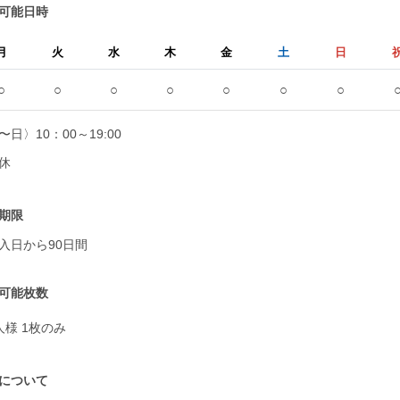
可能日時
月
火
水
木
金
土
日
○
○
○
○
○
○
○
〜日〉10：00～19:00
休
期限
入日から90日間
可能枚数
人様 1枚のみ
について