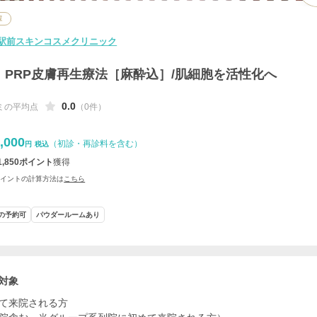
塚
駅前スキンコスメクリニック
PRP皮膚再生療法［麻酔込］/肌細胞を活性化へ
0.0
ミの平均点
（0件）
,000
（初診・再診料を含む）
円
税込
1,850
ポイント
獲得
ポイントの計算方法は
こちら
の予約可
パウダールームあり
対象
て来院される方