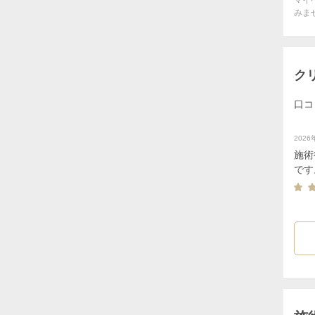
マイ
みま
ク
口コ
202
施術
です