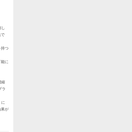
縮し
法で
を持つ
可能に
濃縮
プラ
」に
効果が