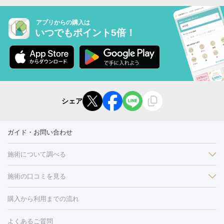
アプリからの購入は
いつでもポイント5倍！
シェア
ガイド・お問い合わせ
施術について調べる
施術の口コミを見る
美白
白玉点滴・白玉注射
高濃度ビタミンC点滴
美容内服
フォトフェイシャルM22
フラクショナルレーザー
レーザートーニ
購入から利用までの流れ
ング
ケミカルピーリング
プラセンタ注射
イオン導入
しみ・そばかす・肝斑
よくあるご質問
HIFU（ハイフ）
白玉点滴・白玉注射
高濃度ビタミンC点滴