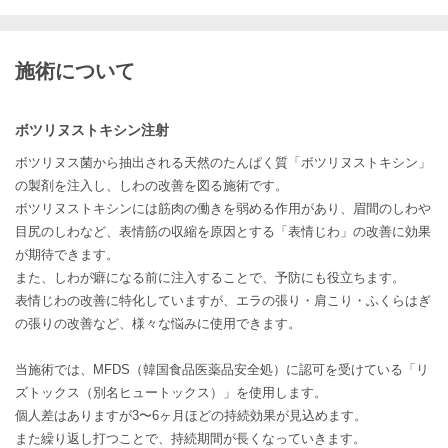
施術について
ボツリヌストキシン注射
ボツリヌス菌から抽出される天然のたんぱく質「ボツリヌストキシン」
の製剤を注入し、しわの改善を図る施術です。
ボツリヌストキシンには筋肉の働きを弱める作用があり、眉間のしわや
目尻のしわなど、表情筋の収縮を原因とする「表情じわ」の改善に効果
が期待できます。
また、しわが癖になる前に注入することで、予防にも役立ちます。
表情じわの改善に特化していますが、エラの張り・肩こり・ふくらはぎ
の張りの改善など、様々な悩みに使用できます。
当施術では、MFDS（韓国食品医薬品安全処）に認可を受けている「リ
ズトックス（別名ヒュートックス）」を使用します。
個人差はありますが3〜6ヶ月ほどの持続効果が見込めます。
また繰り返し打つことで、持続期間が長くなっていきます。