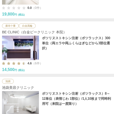
0.0
（0件）
19,800
円
(税込)
麻布十番
白金高輪
BE CLINIC（白金ビークリニック 本院）
ボツリヌストキシン注射（ボツラックス）300
単位（両エラや両ふくらはぎなどから3部位選
択）
4.6
（6件）
14,500
円
(税込)
池袋
池袋美容クリニック
ボツリヌストキシン注射（ボツラックス）8～
12単位（表情じわ 1部位）/1人10枚まで同時利
用可（来院は一度限り）