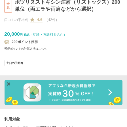
ボツリヌストキシン注射（リズトックス）200
全
員
単位（両エラや両肩などから選択）
4.6
口コミの平均点
（42件）
20,000
（初診・再診料を含む）
円
税込
200
ポイント
獲得
獲得ポイントの計算方法は
こちら
土日の予約可
利用対象