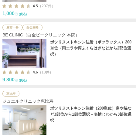
4.5
（207件）
1,000
円
(税込)
麻布十番
白金高輪
BE CLINIC（白金ビークリニック 本院）
ボツリヌストキシン注射（ボツラックス）200
単位（両エラや両ふくらはぎなどから2部位選
択）
4.6
（18件）
9,800
円
(税込)
恵比寿
ジュエルクリニック恵比寿
ボツリヌストキシン注射（200単位）肩や脇な
ど3部位から1部位選択＋表情じわから3部位選
択