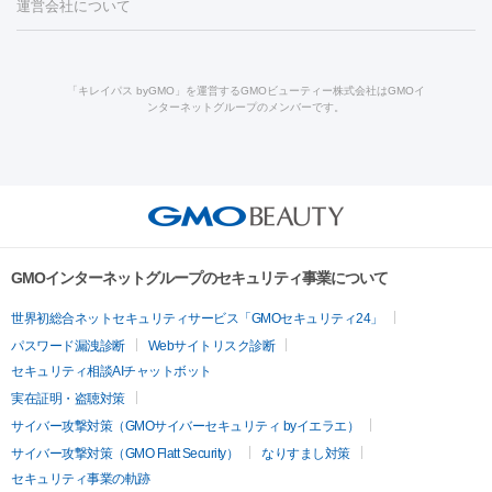
機器
運営会社について
HIFU（ハイフ）
糸リフト
ショッピングリフト
酸
唇ヒアルロン酸注射
水光注射（毛穴・ニキビ跡）
鼻ヒアル
ルメッカ
プラズマシャワー
ウルトラセルQプラス
BBL光治
ロン酸注射
医療脱毛（うなじ）
ヒアルロン酸注射（豊胸）
レ
痩身・ダイエット
療
メディオスター
ジェネシス
ウルトラアクセント
ウルト
ーザー治療（黒ずみ）
医療脱毛（指）
ダイエット点滴・ ダイエ
脂肪溶解注射
BNLS・BNLS neo
カベリン
輪郭注射（MLM）
「キレイパス byGMO」を運営するGMOビューティー株式会社はGMOイ
ラフォーマー（ウルトラフォーマーⅢ）
サーマクール
イントラ
ンターネットグループのメンバーです。
ット注射
レーザーピーリング
レーザー治療（しみスポット照
脂肪冷却
セル
イントラジェン
QスイッチYAGレーザー
Qスイッチルビ
射）
ベルベットスキン
レーザー治療（赤み改善）
マイクロボ
ーレーザー
ヴァンキッシュ
ミラドライ
フォトRF
美肌
トックス（ボトックスリフト）
クリーニング
GLP-1
セラミッ
美容点滴
美容注射
ケミカルピーリング
マッサージピール
その他
ク治療
医療脱毛（ヒゲ）
ポテンツァ
トラネキサム酸
ジェ
イオン導入
エレクトロポレーション
レーザーピーリング
美
リードファインリフト
肩こり注射
ドラッグデリバリー（ポテン
ントルマックスプロ
イボ取り
シミ取り
シミ取り（皮膚科）
容内服
ツァ）
ハイドラジェントル
ルメッカ
ジェネシス
リジュラン
ラ
GMOインターネットグループのセキュリティ事業について
イムライト
Vビーム
シルファーム
スネコス
インモード
疲労回復・健康
世界初総合ネットセキュリティサービス「GMOセキュリティ24」
オリジオ
ミラノリピール
サーマジェン
リバースピール
パスワード漏洩診断
Webサイトリスク診断
プラセンタ注射
にんにく注射
オンダリフト
ジュベルック
ルビーフラクショナル
脂肪吸
セキュリティ相談AIチャットボット
引
VISIA肌診断
ボルニューマ
ソフウェーブ
モフィウス
実在証明・盗聴対策
医療脱毛
ザーフ
ジャルプロ
ノーリス
デンシティ
脇ボトックス
サイバー攻撃対策（GMOサイバーセキュリティ byイエラエ）
医療脱毛（VIO）
医療脱毛
サイバー攻撃対策（GMO Flatt Security）
なりすまし対策
IPL
エラボトックス
肩ボトックス
リベルサス
イソトレチ
セキュリティ事業の軌跡
その他
ノイン
ピコトーニング
ピーリング