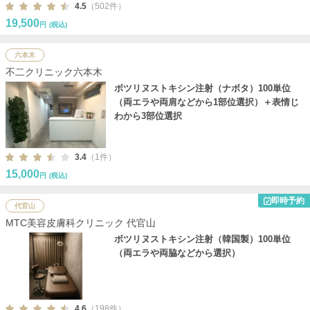
4.5
（502件）
19,500
円
(税込)
六本木
不二クリニック六本木
ボツリヌストキシン注射（ナボタ）100単位
（両エラや両肩などから1部位選択）＋表情じ
わから3部位選択
3.4
（1件）
15,000
円
(税込)
即時予約
代官山
MTC美容皮膚科クリニック 代官山
ボツリヌストキシン注射（韓国製）100単位
（両エラや両脇などから選択）
4.6
（198件）