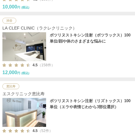
10,000
円
(税込)
渋谷
LA CLEF CLINIC（ラクレクリニック）
ボツリヌストキシン注射（ボツラックス）100
単位/顔や体のさまざまな悩みに
4.5
（158件）
12,000
円
(税込)
恵比寿
エスクリニック恵比寿
ボツリヌストキシン注射（リズトックス）100
単位（エラや表情じわから3部位選択）
4.5
（52件）