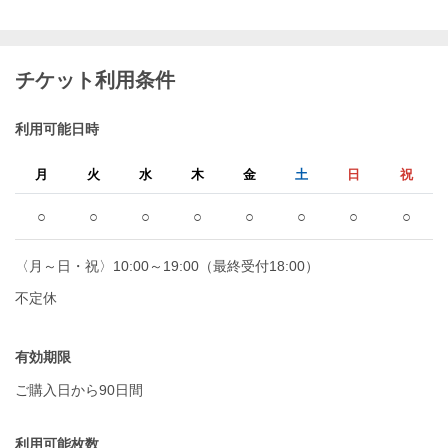
チケット利用条件
利用可能日時
月
火
水
木
金
土
日
祝
○
○
○
○
○
○
○
○
〈月～日・祝〉10:00～19:00（最終受付18:00）
不定休
有効期限
ご購入日から90日間
利用可能枚数