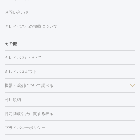
フォトフェイシャル
レーザートーニング
ピコレーザートーニン
糸リフト
ボトックス
ボツリヌストキシン
エレクトロポレー
グ
フォトシルクプラス
美容内服
お問い合わせ
ション
ダーマペン
ピコフラクショナルレーザー
ピコレーザー
トーニング
ハイドラフェイシャル
マッサージピール
脂肪溶解
キレイパスへの掲載について
しわ・たるみ
注射
美容点滴・美容注射
フォトRF
PRP皮膚再生療法
脂肪
ヒアルロン酸注射
ボトックス注射
ボツリヌストキシン注射
水
冷却
医療脱毛（顔）
医療脱毛（全身）
医療脱毛（あし）
その他
光注射
PRP皮膚再生療法
RF治療（テノール）
スネコス注射
医療脱毛（VIO）
水光注射（ハリ・美肌）
レーザー治療（ハ
美容内服
キレイパスについて
リ・美肌）
光治療（フォトフェイシャルなど）
アートメイク
毛穴・ニキビ跡
BNLS
二重埋没
医療脱毛（背中）
医療脱毛（うで）
医療
キレイパスギフト
フラクショナルレーザー
ピコフラクショナルレーザー
ダーマペ
脱毛（脇）
にんにく注射
ピアス穴あけ
AGA
医療脱毛
ン
機器・薬剤について調べる
ハイドラフェイシャル
ベルベットスキン
ポテンツァ
美
（胸）
ほくろ・いぼ切除
レーザー治療（ほくろ・いぼ除去）
容内服
タトゥー除去
医療痩身
傷跡治療
医療脱毛（おなか）
疲
利用規約
薬剤
労回復点滴・疲労回復注射
くま治療
切開施術
デリケートゾー
リジェノックス
クレヴィエル
ファットインパクト
ヒアルロニ
ほくろ・いぼ
ンケア
ホワイトニング
わきが治療
カベリン
隆鼻術
医療
特定商取引法に関する表示
ダーゼ
サリチル酸マクロゴールピーリング
ボライト
幹細胞培
CO2レーザー
脱毛（お尻）
ショッピングリフト
ガミースマイル治療
レーザ
養上清液
プライバシーポリシー
ー治療（しみ・くすみ）
水光注射（しみ・くすみ）
RF治療
レ
小顔・フェイスライン
ーザー治療（毛穴・ニキビ跡）
涙袋ヒアルロン酸
顎ヒアルロン