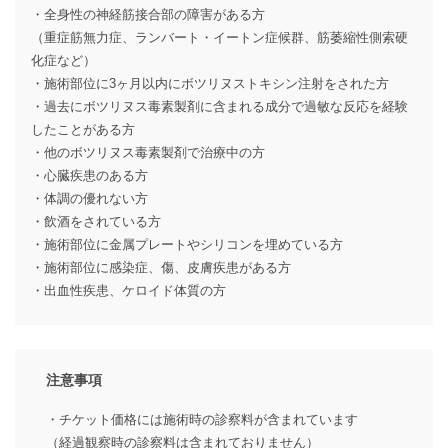
・全身性の神経筋接合部の障害がある方
（重症筋無力症、ランバート・イートン症候群、筋萎縮性側索硬
化症など）
・施術部位に3ヶ月以内にボツリヌストキシン注射をされた方
・過去にボツリヌス毒素製剤に含まれる成分で過敏な反応を経験
したことがある方
・他のボツリヌス毒素製剤で治療中の方
・心臓疾患のある方
・体調の優れない方
・飲酒をされている方
・施術部位に金属プレートやシリコンを埋めている方
・施術部位に感染症、傷、皮膚疾患がある方
・出血性疾患、ケロイド体質の方
注意事項
・チケット価格には施術時の診察料が含まれています
（経過観察時の診察料は含まれておりません）