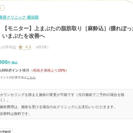
浜
美容クリニック 横浜院
【モニター】上まぶたの脂肪取り［麻酔込］/腫れぼっ
いまぶたを改善へ
4.3
ミの平均点
（457件）
000
円
税込
6,000
ポイント
獲得
（税抜き価格より
15%
）
ポイントの計算方法は
こちら
カウンセリングを踏まえ施術の変更が可能です（当日施術でご予約の場合を除
く）。
施術費用は、施術を受ける場合のみクリニックにお支払いいただきます。
診察料は無料です。
の予約可