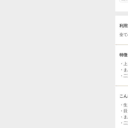
利用
全て
特徴
・上
・ま
・二
こん
・生
・目
・ま
・二