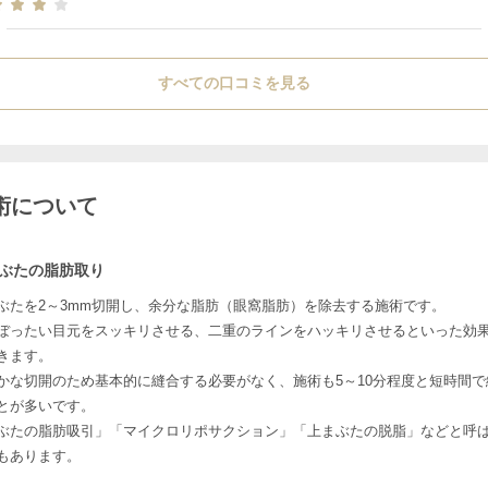
為、効果が分かりづらいとおっしゃっていましたが、赤みやくすみは
実感できました。シミは回数重ねることが必要だと思います。あと
4回施術をして効果を実感したいです。
すべての口コミを見る
術について
ぶたの脂肪取り
ぶたを2～3mm切開し、余分な脂肪（眼窩脂肪）を除去する施術です。
ぼったい目元をスッキリさせる、二重のラインをハッキリさせるといった効
きます。
かな切開のため基本的に縫合する必要がなく、施術も5～10分程度と短時間で
とが多いです。
ぶたの脂肪吸引」「マイクロリポサクション」「上まぶたの脱脂」などと呼
もあります。