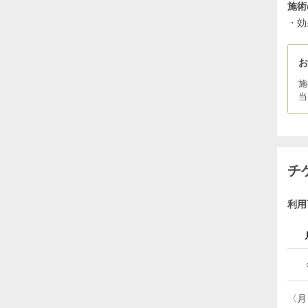
施術
・効
施
当
チ
利用
〈月