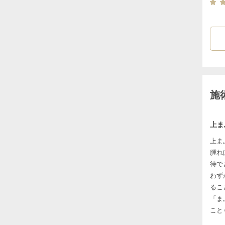
ない
すぐ
3、
施
上ま
上ま
腫れ
待で
わず
るこ
「ま
こと