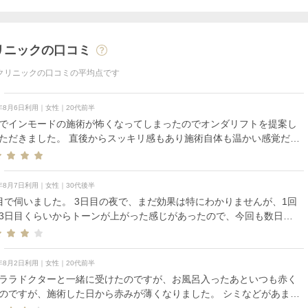
リニックの口コミ
クリニックの口コミの平均点です
6年8月6日利用｜女性｜20代前半
でインモードの施術が怖くなってしまったのでオンダリフトを提案し
ただきました。 直後からスッキリ感もあり施術自体も温かい感覚だけ
れそうなぐらい痛くなかったです。
6年8月7日利用｜女性｜30代後半
目で伺いました。 3日目の夜で、まだ効果は特にわかりませんが、1回
3日目くらいからトーンが上がった感じがあったので、今回も数日後
楽しみです。 3回目も継続したいと思います。
6年8月2日利用｜女性｜20代前半
ララドクターと一緒に受けたのですが、お風呂入ったあといつも赤く
のですが、施術した日から赤みが薄くなりました。 シミなどがあまり