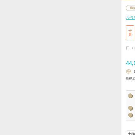
横
ルラ
全
員
口コ
44,
獲得
土日