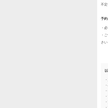
不定
予約
・必
・ご
さい
・
・
・
・
・
・