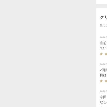
ク
星は
202
直前
てい
で眠
202
2回
目は
以降
202
今回
なる