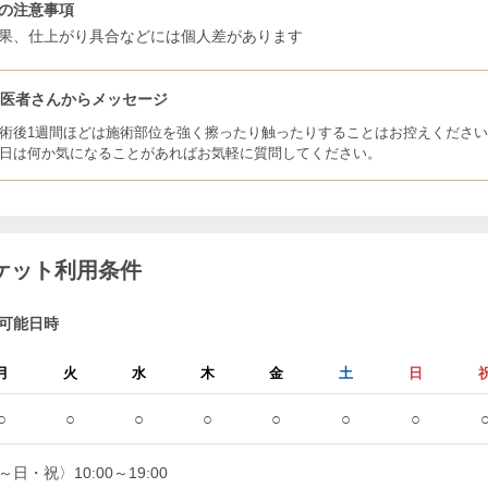
の注意事項
果、仕上がり具合などには個人差があります
お医者さんからメッセージ
術後1週間ほどは施術部位を強く擦ったり触ったりすることはお控えくださ
日は何か気になることがあればお気軽に質問してください。
ケット利用条件
可能日時
月
火
水
木
金
土
日
○
○
○
○
○
○
○
～日・祝〉10:00～19:00